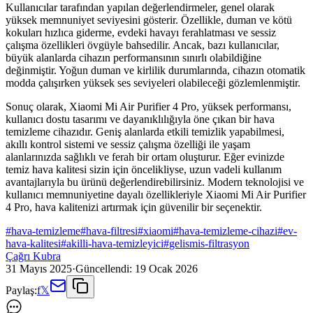
Kullanıcılar tarafından yapılan değerlendirmeler, genel olarak
yüksek memnuniyet seviyesini gösterir. Özellikle, duman ve kötü
kokuları hızlıca giderme, evdeki havayı ferahlatması ve sessiz
çalışma özellikleri övgüyle bahsedilir. Ancak, bazı kullanıcılar,
büyük alanlarda cihazın performansının sınırlı olabildiğine
değinmiştir. Yoğun duman ve kirlilik durumlarında, cihazın otomatik
modda çalışırken yüksek ses seviyeleri olabileceği gözlemlenmiştir.
Sonuç olarak, Xiaomi Mi Air Purifier 4 Pro, yüksek performansı,
kullanıcı dostu tasarımı ve dayanıklılığıyla öne çıkan bir hava
temizleme cihazıdır. Geniş alanlarda etkili temizlik yapabilmesi,
akıllı kontrol sistemi ve sessiz çalışma özelliği ile yaşam
alanlarınızda sağlıklı ve ferah bir ortam oluşturur. Eğer evinizde
temiz hava kalitesi sizin için öncelikliyse, uzun vadeli kullanım
avantajlarıyla bu ürünü değerlendirebilirsiniz. Modern teknolojisi ve
kullanıcı memnuniyetine dayalı özellikleriyle Xiaomi Mi Air Purifier
4 Pro, hava kalitenizi artırmak için güvenilir bir seçenektir.
#
hava-temizleme
#
hava-filtresi
#
xiaomi
#
hava-temizleme-cihazi
#
ev-
hava-kalitesi
#
akilli-hava-temizleyici
#
gelismis-filtrasyon
Çağrı Kubra
31 Mayıs 2025
·
Güncellendi:
19 Ocak 2026
Paylaş:
f
𝕏