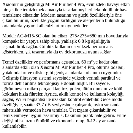
Xiaomi'nin geliştirdiği Mi Air Purifier 4 Pro, evinizdeki havayı etkin
bir şekilde temizlemek amacıyla tasarlanmış ileri teknolojili bir hava
temizleme cihazıdır. Modern tasarımı ve güçlü özellikleriyle öne
çıkan bu ürün, özellikle yoğun kirliliğin ve alerjenlerin bulunduğu
ortamlarda yaşam kalitenizi artırmayı hedefler.
Model: AC-M15-SC olan bu cihaz, 275×275×680 mm boyutlarıyla
kompakt bir yapıya sahip olup, yaklaşık 6.8 kg ağırlığıyla
taşınabilirlik sağlar. Günlük kullanımda yüksek performans
gösterirken, şık tasarımıyla da ev dekorunuza uyum sağlar.
Temel özellikler ve performans açısından, 60 m²'ye kadar olan
alanlarda etkili olan Xiaomi Mi Air Purifier 4 Pro, oturma odaları,
yatak odaları ve ofisler gibi geniş alanlarda kullanıma uygundur.
Gelişmiş filtrasyon sistemi sayesinde yüksek verimli partikül ve
formaldehit arıtma teknolojisiyle donatılmıştır. Bu sayede,
görünmeyen mikro parçacıklar, toz, polen, tütün dumanı ve kötü
kokuları hızla filtreler. Ayrıca, akıllı kontrol ve kullanım kolaylığı
sağlar, Wi-Fi bağlantısı ile uzaktan kontrol edilebilir. Gece modu
özelliğiyle, saatte 33,7 dB seviyesinde çalışarak, uyku sırasında
rahatsızlık vermeden hava temizler. Üst ızgara çıkarılabilir ve
temizlenmeye uygun tasarımıyla, bakımını pratik hale getirir. Filtre
değişimi ise uzun ömürlü ve ekonomik olup, 6-12 ay arasında
kullanılabilir.