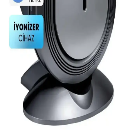
seçenekleriyle ev ortamını ferahlatır, koku giderir ve hava kalitesini
yükseltir, kullanımı kolay ve etkilidir.
Hava Temizleme ve Nemlendirme Cihazlarının İç
Mekan Sağlığına Etkisi ve Kullanım İpuçları
Hava temizleme ve nemlendirme cihazları, iç mekanlarda hava
kalitesini artırır, sağlığı korur ve yaşam konforunu yükseltir. Doğru
kullanım ve bakım ile sağlıklı ortamlar oluşturabilirsiniz.
Fakir Elektronik Ürünlerinde HEPA 13 Filtrelerin
Önemi ve Kullanım Alanları
Fakir markasının HEPA 13 filtreleri, yüksek performanslı hava
temizliği sağlar, alerjenleri yakalar ve yaşam kalitesini yükseltir,
özellikle ev ve ofis ortamlarında hijyen ve sağlık avantajı sunar.
Koku Giderici Hava Temizleme Cihazları: Ev ve
Ofisler İçin Pratik Çözümler ve Teknolojiler
Koku giderici hava temizleme cihazları, ev ve ofislerde kötü
kokuları azaltır, havayı temizler ve konfor sağlar. Farklı modeller ve
filtre teknolojileri ile sağlıklı yaşam alanları oluşturun.