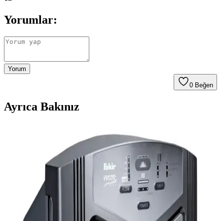
Yorumlar:
Yorum
0
Beğen
Ayrıca Bakınız
İç Mekan Hava Kalitesini Artıran Cihazlar: Güncel
Çözümler ve Özellikler
İç mekan hava kalitesini artıran cihazlar, hava temizleme,
iyonlaştırma ve nemlendirme özellikleriyle sağlığı korur ve yaşam
alanlarını daha konforlu hale getirir.
Kurutek KT12C ve KT12D Nem Alma Cihazları
Karşılaştırması ve En Uygun Seçenek