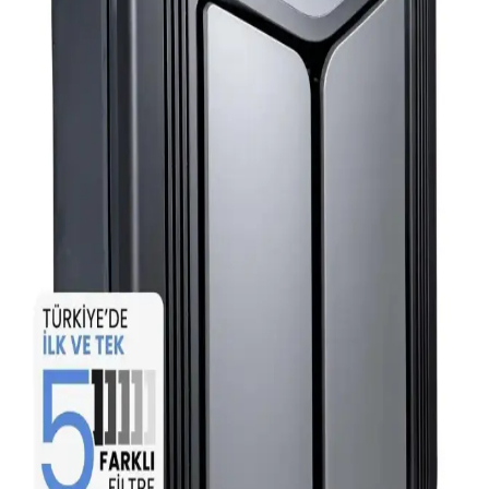
Kurutek KT12C ve KT12D, etkili nem alma özellikleriyle evde
rutubet ve küf sorunlarını çözer. Sessiz çalışma ve enerji tasarrufu
sağlayan bu cihazlar, kullanım kolaylığı sunar.
Leitz TruSen Z-3000 SensorPod Hava Temizleme
Makinesi ile Sağlıklı İç Mekan Hava Kalitesi
Leitz TruSen Z-3000 SensorPod hava temizleme makinesi, sensör
teknolojisi ve UV ışığıyla mikropları yok eder, sigara kokusunu
giderir ve sessiz çalışmasıyla iç mekan hava kalitesini iyileştirir.
Vigor Plus Hava Temizleme Performansı ve
Teknolojik Özellikleri Analizi
Vigor Plus hava temizleme cihazının performansı hakkında detaylı
bilgi bulunmamaktadır. Teknoloji ve kullanıcı deneyimleriyle ilgili
mevcut veriler sınırlı olup, daha fazla araştırma gerekmektedir.
Sihirli Küre Hava Temizleme Makinesi
Karşılaştırması Işıklı ve Işıksız Modeller
Sihirli Küre hava temizleme makineleri ışıklı ve ışıksız