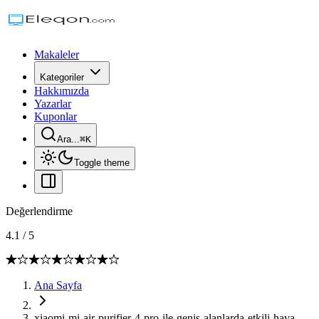
Makaleler
Kategoriler
Hakkımızda
Yazarlar
Kuponlar
Ara...
⌘
K
Toggle theme
Değerlendirme
4.1
/
5
Ana Sayfa
xiaomi-mi-air-purifier-4-pro-ile-genis-alanlarda-etkili-hava-