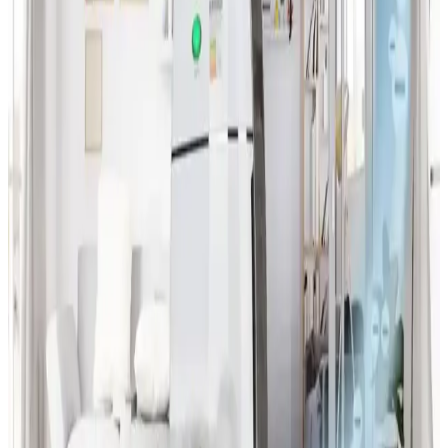
İnceleme
Winix ve Levoit hava temizleyicileri, farklı alan büyüklükleri ve
bütçelere uygun filtreleme performanslarıyla öne çıkar. True HEPA
filtre ve aktif karbon kullanımı, alerjen ve koku giderme açısından
önemlidir.
House Fresh İncelemesi: Hava Temizleyici Seçiminde
Bağımsız ve Kapsamlı Rehber
House Fresh, hava temizleyici seçiminde bağımsız incelemeler ve
kapsamlı rehberlik sunarak kullanıcıların doğru ürünü bulmasına
yardımcı olur. Filtre kalitesi ve CADR gibi teknik detaylar
değerlendirilir.
En Yüksek Kaliteli Hava Temizleyici Seçimi: Teknik
ve Kullanım Kriterleri
Hava temizleyici seçimi, filtrasyon ihtiyaçları, CADR değeri, cihaz
kalitesi, filtre maliyeti ve gürültü seviyesi gibi kriterlere bağlıdır.
Kullanım alanı ve bütçe seçimde belirleyicidir.
Coway Airmega Hava Temizleyicilerinde Orijinal