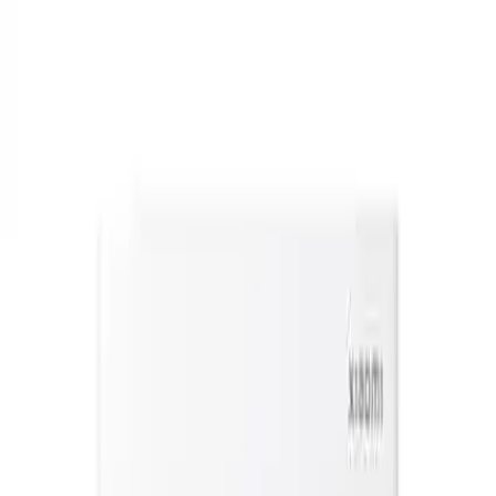
Makaleler
Kategoriler
Hakkımızda
Yazarlar
Kuponlar
Ara...
⌘
K
Toggle theme
Ana Sayfa
İlham Veren Yazılar
Xiaomi Mi Smart Air Purifier 4 Lite: Gelişmiş Hava
Temizleme ve Akıllı Özellikler