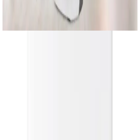
Toz, evcil hayvan tüyü ve kirleticilere karşı etkili hava temizleyici
seçimi, oda büyüklüğü, CADR değeri, filtre türleri ve enerji tüketimi
gibi kriterlerle belirlenir. Ek temizlik yöntemleri de önemlidir.
Temel Özellikler ve Teknolojik Yenilikler
Güçlü Temizleme Kapasitesi
Ürün, saatte 360 metreküplük hava akışına ulaşabilir ve dakikada
6000 litre temiz hava sağlar. Bu özellik, özellikle büyük alanlarda
bile etkili hava tazeleme sağlar. Havadaki kirletici maddeleri katman
katman filtreleyerek %99.97 oranında 0.3 mikron parçacıkları tutar.
Bu sayede toz, polen, duman ve diğer alerjenler ortadan kaldırılır.
Çok Katmanlı Filtrasyon Sistemi
Üçü bir arada filtreleme teknolojisi, hava kalitesini optimize eder. Bu
sistem, yüksek verimlilikli HEPA filtresi, aktif karbon filtresi ve ön
filtreyi içerir. Aktif karbon filtresi, VOC ve koku giderici
özellikleriyle öne çıkar. 20.000 cm² genişletilmiş filtre alanı ve
450.000 mg yüksek kaliteli aktif karbon içeriği, uzun süreli ve etkili