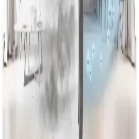
Filtre Stok Sorunları ve Alternatif Çözümler
Coway Airmega 230 ve 240 modellerinde orijinal filtrelerin uzun
süredir stokta olmaması kullanıcıların cihaz kullanımını zorlaştırıyor.
Üçüncü parti filtreler risk taşırken, alternatif çözümler ve destek
hizmetleri tartışılıyor.
Airmega 400 Hava Temizleyici Filtre Değişim
Süreleri ve Bakım Önerileri
Airmega 400 hava temizleyicisinin filtre değişim süresi genellikle 9-
12 ay arasında değişir. Evcil hayvan ve polen gibi faktörler filtre
ömrünü etkiler. Ön filtre temizliği HEPA performansını artırır.
Hava Temizleyicilerin Hastalık Önleme Etkinliği ve
Kullanım Koşullarının Önemi
Hava temizleyiciler iç mekan hava kalitesini artırarak hastalık
şiddetini azaltabilir. Ancak virüslerin yakın temasta bulaşmasını
önlemede tek başına yeterli değildir ve diğer önlemlerle
desteklenmelidir.
Toz, Evcil Hayvan Tüyü ve Kirleticiler İçin En İyi
Hava Temizleyici Seçim Rehberi