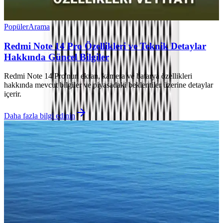
Popüler
Arama
Redmi Note 14 Pro Özellikleri ve Teknik Detaylar
Hakkında Güncel Bilgiler
Redmi Note 14 Pro'nun ekran, kamera ve batarya özellikleri
hakkında mevcut bilgiler ve piyasadaki beklentiler üzerine detaylar
içerir.
Daha fazla bilgi edinin