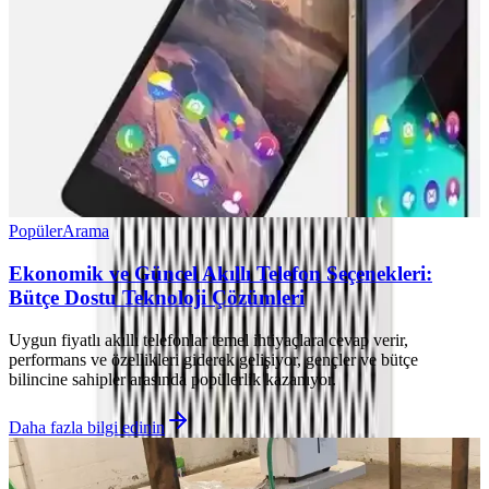
Popüler
Arama
Ekonomik ve Güncel Akıllı Telefon Seçenekleri:
Bütçe Dostu Teknoloji Çözümleri
Uygun fiyatlı akıllı telefonlar temel ihtiyaçlara cevap verir,
performans ve özellikleri giderek gelişiyor, gençler ve bütçe
bilincine sahipler arasında popülerlik kazanıyor.
Daha fazla bilgi edinin