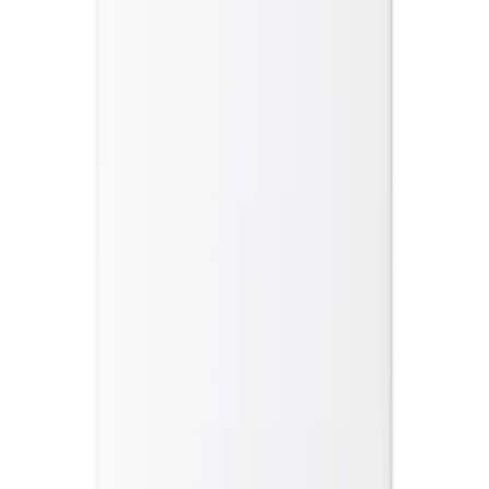
Xiaomi Mi Smart Air Purifier 4 Lite:
Hava Kalitenizi Artıran Yenilikçi Çözüm
Merve Arslan
Yazarı Ziyaret Et
İlham Veren Yazılar
Değerlendirme
4.2
/
5
Yazar
Merve Arslan
Tür
İlham Veren Yazılar
Yayınlanma
14 Ağustos 2025
Bu Yazı Hakkında
Xiaomi Mi Smart Air Purifier 4 Lite, yüksek
performanslı, akıllı ve çok katmanlı filtreleme
teknolojisiyle evinizde temiz ve ferah hava sağlar.
Trendler, ipuçları, rehberler ve yeni fikirlerle dolu
içerikler burada sizi bekliyor.