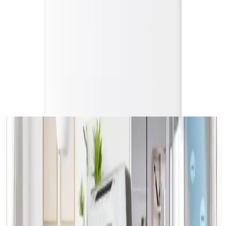
Ürün Tanıtımı
Xiaomi Mi Smart Air Purifier 4 Lite, evinizin havasını temizlemek
ve ferahlatmak için tasarlanmış gelişmiş bir hava temizleyicidir. Bu
cihaz, özellikle zararlı partiküller, koku ve gazları etkili biçimde
filtreleme özelliğiyle öne çıkar. Kullanıcıların günlük yaşam
kalitesini yükseltmek amacıyla geliştirilmiş olan bu model, yüksek
performansı ve akıllı özellikleriyle dikkat çeker.
Ayrıca Bakınız
45 Metrekarelik Dairede Kenevir Kokusu İçin Etkili
Hava Temizleyici Seçimi ve Kullanımı
45 metrekarelik dairelerde kenevir kokusunu azaltmak için HEPA ve
aktif karbon filtreli cihazlar başlangıç seviyesinde etkili olurken,
gerçek plazma teknolojisi en yüksek performansı sunar. Doğru
konumlandırma ve otomatik mod kullanımı önemlidir.
Winix ve Levoit Hava Temizleyicileri: Performans,
Filtreleme ve Seçim Kriterleri Üzerine Detaylı