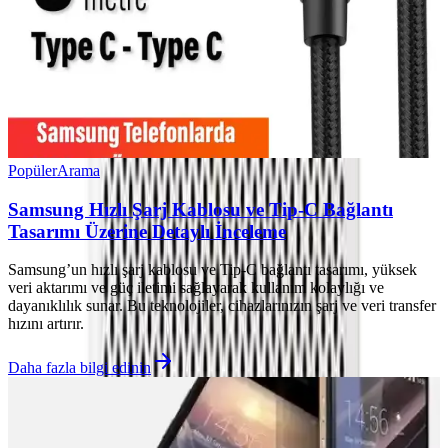
Popüler
Arama
Samsung Hızlı Şarj Kablosu ve Tip-C Bağlantı
Tasarımı Üzerine Detaylı İnceleme
Samsung’un hızlı şarj kablosu ve Tip-C bağlantı tasarımı, yüksek
veri aktarımı ve güç iletimi sağlayarak kullanım kolaylığı ve
dayanıklılık sunar. Bu teknolojiler, cihazlarınızın şarj ve veri transfer
hızını artırır.
Daha fazla bilgi edinin