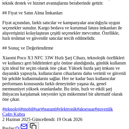
teknik destek ve hizmet avantajlarını beraberinde getirir.
## Fiyat ve Satın Alma İmkanları
Fiyat açısından, farklı satıcılar ve kampanyalar aracılığıyla uygun
seçenekler sunulur. Kargo bedava ve kurumsal fatura imkanları ile
alışverişinizi kolaylaştıran çeşitli seçenekler mevcuttur. Özellikle,
hızlı teslimat ve güvenilir satıcılar tercih edilmelidir.
## Sonuç ve Değerlendirme
Xiaomi Poco X3 NFC 33W Hızlı Şarj Cihazı, teknolojik özellikleri
ve kullanıcı geri bildirimleri göz önüne alındığında, günlük kullanım
için ideal bir seçim olarak öne çıkar. Yüksek hızda şarj imkanı ve
dayanıklı yapısıyla, kullanıcıların cihazlarını daha verimli ve güvenli
bir şekilde kullanmalarını sağlar. Her ne kadar bazı kullanıcılar
performans konusunda farklı deneyimler yaşasa da, genel
memnuniyet yüksek oranlardadır. Bu ürün, hızlı ve etkili şarj
ihtiyacını karşılamak isteyenler için mükemmel bir alternatif olarak
öne çıkar.
#
teknoloji
#
mobil
#
sarj
#
garanti
#
elektronik
#
aksesuar
#
guvenlik
Çağrı Kubra
2 Haziran 2025
·
Güncellendi:
19 Ocak 2026
Paylaş:
f
𝕏