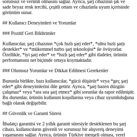
sorunsuz ve verimli olmasını sağlar. Ayrıca, şarj cihazının şık ve
sade beyaz renk tercihi, çeşitli ortam ve cihazlarla uyum içerisinde
görünüm sunar.
## Kullanıcı Deneyimleri ve Yorumlar
### Pozitif Geri Bildirimler
Kullanıcılar, şarj cihazının *çok hızlı şarj eder*, *ultra hızlı şarjı
destekler* ve *mükemmel turbo şarj teknolojisi* ile övüyorlar.
Özellikle, *iyi şarj eder* ve *hızlı şarj eder* gibi ifadeler, ürünün
performansını net biçimde ortaya koymaktadır.
### Olumsuz Yorumlar ve Dikkat Edilmesi Gerekenler
Bununla birlikte, bazı kullanıcılar, *gücü düşürür* veya *geç şarj
eder* gibi deneyimlerini dile getirir. Ayrıca, *şarj bazen düzgün
çalışmaz* veya *ara sıra şarj etmez* gibi sorunlar da rapor edilmiştir.
Bu durumlar, ürünün kullanım koşullarına veya cihaz uyumluluğuna
bağlı olarak değişebilir.
## Güvenlik ve Garanti Süresi
İthalatçı garantisi ve 2 yıllık garanti süresiyle desteklenen bu şarj
cihazı, kullanıcıların güvenli ve sorunsuz bir alışveriş deneyimi
yaşamasını sağlar. Ayrıca, ürünün Türkiye menşeli olması, yerel