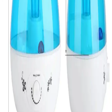
Seçimi: Teknik Özellikler ve Marka İncelemesi
Çoklu cihazlar için hızlı şarj ve güvenlik özelliklerine sahip şarj
istasyonları, USB-C PD ve Quick Charge teknolojileri ile cihazların
pil ömrünü koruyarak verimli şarj sağlar. Anker, Ugreen ve Satechi
öne çıkan markalardır.
Fan-on-a-Chip Teknolojisi ile Ultra Kompakt
Elektronik Cihazlarda Etkili Soğutma Çözümleri
Fan-on-a-chip teknolojisi, piezoelektrik aktüatörler ve ince silikon
membran kullanarak ultra kompakt cihazlarda sessiz, enerji verimli
ve uzun ömürlü soğutma sağlar. Mekanik arızalar minimize
edilmiştir.
Manyetik Gizleme Teknolojisi: Askeri, Tıbbi ve Uzay
Uygulamalarıyla Geleceğin Mühendisliği
Manyetik gizleme teknolojisi, manyetik alanların algılanmasını
engelleyerek tıbbi güvenlik ve askeri koruma sağlar. Gelecekte uzay
yolculuğu ve enerji kalkanlarında kritik rol oynayabilir.
Su Kaynatarak Buhar Üreten Nemlendiriciler: