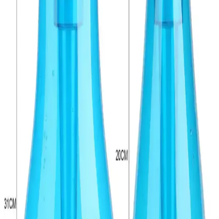
Gelecekteki Yasal ve Teknolojik Zorluklar
Teknolojinin sürekli bağlı cihazları mahremiyeti kökten değiştiriyor.
Yasal korumalar yetersiz kalırken, mahremiyet tasarımı ve kullanıcı
bilinçlendirmesi önem kazanıyor.
Evcil Hayvan Tüyleri ve Kir İçin Robot Süpürge
Modelleri: Performans ve Kullanıcı Deneyimleri
Evcil hayvan tüyleri ve kuru kir için robot süpürge seçimi, iRobot,
eufy, Dreame ve Roborock gibi markaların modelleri karşılaştırılarak
inceleniyor. Performans, dayanıklılık ve kullanıcı deneyimleri temel
alınmıştır.
UCLA'nın Modernize Ettiği Nikel-Demir Piller
Güneş Enerjisi Depolamada Yeni Çözümler Sunuyor
UCLA araştırmacıları, Edison'un nikel-demir pilini modernize
ederek güneş enerjisi depolamada dayanıklı, güvenli ve ekonomik
bir çözüm sundu. Bu teknoloji ev ve şebeke ölçeğinde yenilenebilir
enerji depolamayı destekliyor.
Çoklu Cihazlar İçin Hızlı ve Güvenli Şarj İstasyonu