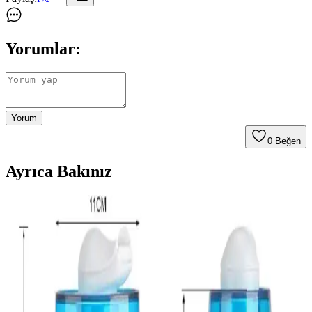
Yorumlar:
Yorum
0
Beğen
Ayrıca Bakınız
Robot Süpürgelerin Yüksek Fiyatlarının Nedenleri
ve Ekonomik Alternatifler
Robot süpürgelerin yüksek fiyatları, gelişmiş sensörler, yazılım ve
donanım maliyetlerinden kaynaklanır. Uygun fiyatlı modeller ve
yenilenmiş ürünler ekonomik alternatifler sunar.
Her Zaman Açık Cihazların Mahremiyete Etkisi ve