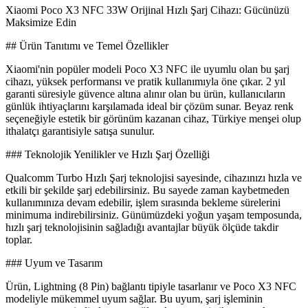
Xiaomi Poco X3 NFC 33W Orijinal Hızlı Şarj Cihazı: Gücünüzü
Maksimize Edin
## Ürün Tanıtımı ve Temel Özellikler
Xiaomi'nin popüler modeli Poco X3 NFC ile uyumlu olan bu şarj
cihazı, yüksek performansı ve pratik kullanımıyla öne çıkar. 2 yıl
garanti süresiyle güvence altına alınır olan bu ürün, kullanıcıların
günlük ihtiyaçlarını karşılamada ideal bir çözüm sunar. Beyaz renk
seçeneğiyle estetik bir görünüm kazanan cihaz, Türkiye menşei olup
ithalatçı garantisiyle satışa sunulur.
### Teknolojik Yenilikler ve Hızlı Şarj Özelliği
Qualcomm Turbo Hızlı Şarj teknolojisi sayesinde, cihazınızı hızla ve
etkili bir şekilde şarj edebilirsiniz. Bu sayede zaman kaybetmeden
kullanımınıza devam edebilir, işlem sırasında bekleme sürelerini
minimuma indirebilirsiniz. Günümüzdeki yoğun yaşam temposunda,
hızlı şarj teknolojisinin sağladığı avantajlar büyük ölçüde takdir
toplar.
### Uyum ve Tasarım
Ürün, Lightning (8 Pin) bağlantı tipiyle tasarlanır ve Poco X3 NFC
modeliyle mükemmel uyum sağlar. Bu uyum, şarj işleminin