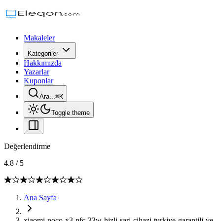
Makaleler
Kategoriler
Hakkımızda
Yazarlar
Kuponlar
Ara...
⌘
K
Toggle theme
Değerlendirme
4.8
/
5
Ana Sayfa
xiaomi-poco-x3-nfc-33w-hizli-sarj-cihazi-turkiye-garantili-ve-