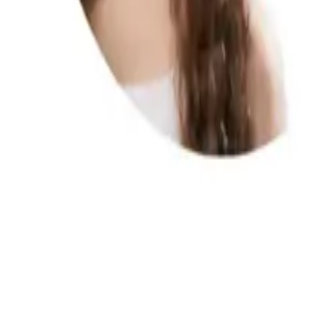
0
Beğen