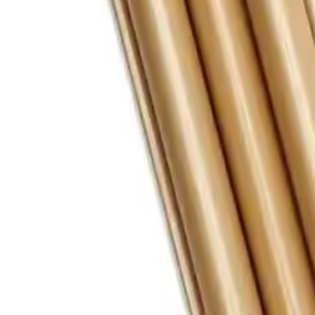
Farklı platformlardaki fiyat trendleri
🛒
Hepsiburada
🛍️
Trendyol
Seçili Platform:
Trendyol
ℹ️ Sadece Trendyol'da fiyat mevcut
Gün başına
✗
Hafta başına
✗
Ay başına
✗
Yıl başına
Yıl Başına Fiyatlar
Min Fiyat
639.00
TL
Max Fiyat
749.00
TL
Min İndirim
0.0
%
Max İndirim