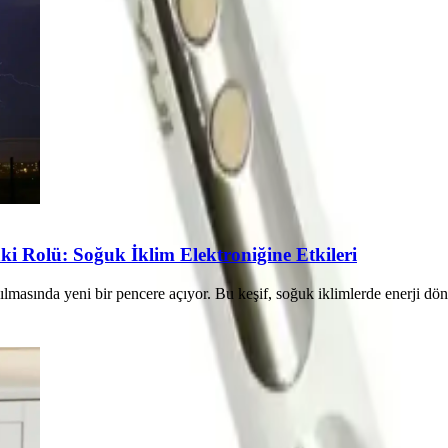
ki Rolü: Soğuk İklim Elektroniğine Etkileri
lmasında yeni bir pencere açıyor. Bu keşif, soğuk iklimlerde enerji dönü