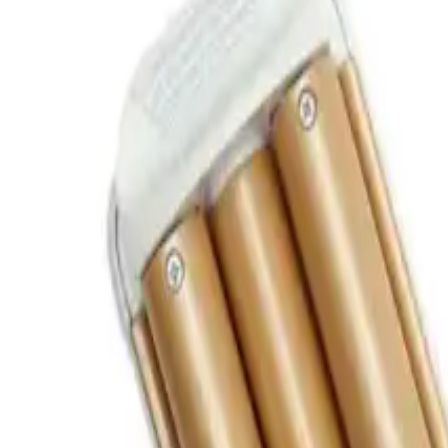
Modern ve şık tasarımıyla dikkat çeken bu cihaz, yeşil renk ve serami
soğuk uç özellikleriyle güvenli kullanım imkânı tanır. Ürün, toplamda 2 
Yui saç maşası, farklı saç tiplerine uygun ısı ayarlarıyla öne çıkar. 
her tür saç yapısına uygun sıcaklık ayarları kullanılabilir. Isı ayarları,
Farklı işlevleriyle, bukle ve dalga yapma imkanını da sunan bu maşanın
Ayrıca, kullanıcıların saçlarına hacim kazandırarak doğal ve kalıcı sonu
4.6 yıl boyunca yüksek puanla değerlendirilmekte olan ürün, kullanı
özelliklerdir. Özellikle, ince telli ve hassas saçlar üzerinde yapılan yo
İnce telli saçlarda bile mükemmel sonuçlar alınması, hızlı ısınması ve
koruması, ürünün dayanıklılığını ve kalitesini ortaya koyar. Kullanıcıla
Ürün, otomatik kapanma özelliğine sahip olmamakla birlikte, soğuk uç 
kolaylığı sunar. Ayrıca, pratik temizleme ve bakım imkanlarıyla uzun
Yui Led Göstergeli Seramik Su Dalgası Saç Maşası, performans, estetik
sahip olan cihaz, saçlara zarar vermeden doğal ve hacimli görünüm sa
şekillendirme işlemleriniz hem pratik hem de sağlıklı hale gelir ve h
Akıllı cihazlar kategorisinde benzer ürünlerle karşılaştırmak için
karşı
Fiyat Bilgileri