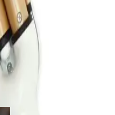
ve-pratik-sac-sekillendirme