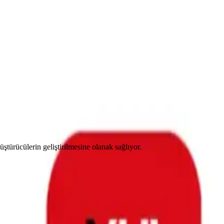
ştürücülerin geliştirilmesine olanak sağlıyor.