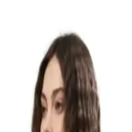
arımıyla kullanım sırasında konfor sağlar. Ayrıca, asma halkası ve
nce altına alınmıştır.
laşabilir. Bu sayede, ince telli saçlardan kalın ve gür saçlara kadar
 engeller.
 hale gelir ve kullanıcıların zamandan tasarruf etmesine yardımcı olur.
zarar vermemesi ve doğal görünüm sağlaması en çok öne çıkan
ıca, saçları uzun süre bozulmadan tutması ve doğal görünümünü
çlarına zarar vermediğini belirtmektedir.
afifliğiyle, özellikle yoğun günlerde veya seyahatlerde kullanım
l hem de ev kullanıcılarının ihtiyaçlarını karşılayacak özelliklere
eli kullanım için ideal bir seçimdir. Sonuç olarak, bu ürünle saç