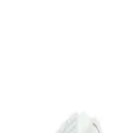
Çağrı Kubra
Yazarı Ziyaret Et
İlham Veren Yazılar
Değerlendirme
3.8
/
5
Güncel Fiyat
849.00
TL
Yazar
Çağrı Kubra
Tür
İlham Veren Yazılar
Yayınlanma
4 Nisan 2025
Güncelleme
19 Ocak 2026
Bu Yazı Hakkında
Yui Led Göstergeli Seramik Su Dalgası Saç Maşası, yüksek sıcaklı
Trendler, ipuçları, rehberler ve yeni fikirlerle dolu içerikler bura
Yui Led Göstergeli Seramik Su Dalgası Saç Maşası, kullanıcıların saçl
zarar vermeden parlak ve sağlıklı görünüm sağlar. Ürün, 220-240 V vo
özelliklerinden biri, dijital ekranı aracılığıyla sıcaklık ayarlarının kola