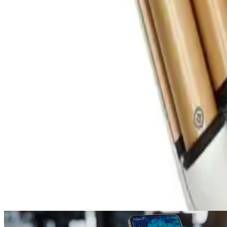
8.6
%
Product ID:
yui-led-gostergeli-seramik-su-dalgasi-sac-masasi-saglikli-
Tarih:
2026-08-06
Paylaş:
f
𝕏
Yorumlar:
Yorum
Ayın popüler yazıları