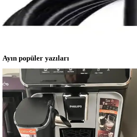
Dark v2.0 2mt HDMI Kablo ile 10 Metre Fully HDMI 
Bu makalede, Dark v2.0 2mt HDMI kablo ile 10 metre Fully HDMI kablos
Paugge 4K 60Hz Ultra HD Thunderbolt 2 Destekli Min
Paugge'nin 4K 60Hz destekli adaptör kablosu, yüksek çözünürlük ve hızl
Ayın popüler yazıları