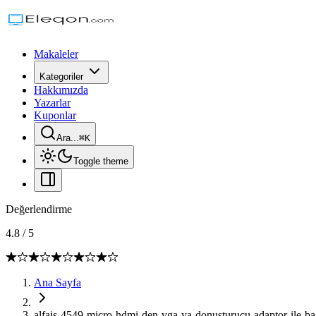
Makaleler
Kategoriler
Hakkımızda
Yazarlar
Kuponlar
Ara...
⌘
K
Toggle theme
Değerlendirme
4.8
/
5
Ana Sayfa
alfais-4549-micro-hdmi-den-vga-ya-donusturucu-adaptor-ile-bag