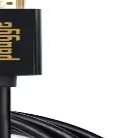
dını destekleyen tasarımıyla yüksek çözünürlük ve detayları
 sağlar.
alanlarında kullanılır.
giler ve kullanıcı yorumlarıyla bilinçli seçim yapın.
ar, uygun fiyatlı büyük ekran televizyon arayanlar için uygun bir