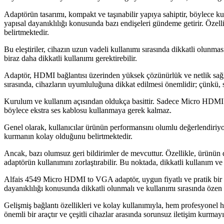
Adaptörün tasarımı, kompakt ve taşınabilir yapıya sahiptir, böylece kull
yapısal dayanıklılığı konusunda bazı endişeleri gündeme getirir. Özellikl
belirtmektedir.
Bu eleştiriler, cihazın uzun vadeli kullanımı sırasında dikkatli olunmas
biraz daha dikkatli kullanımı gerektirebilir.
Adaptör, HDMI bağlantısı üzerinden yüksek çözünürlük ve netlik sağla
sırasında, cihazların uyumluluğuna dikkat edilmesi önemlidir; çünkü, 
Kurulum ve kullanım açısından oldukça basittir. Sadece Micro HDMI çı
böylece ekstra ses kablosu kullanmaya gerek kalmaz.
Genel olarak, kullanıcılar ürünün performansını olumlu değerlendiriyo
kurmanın kolay olduğunu belirtmektedir.
Ancak, bazı olumsuz geri bildirimler de mevcuttur. Özellikle, ürünün day
adaptörün kullanımını zorlaştırabilir. Bu noktada, dikkatli kullanım 
Alfais 4549 Micro HDMI to VGA adaptör, uygun fiyatlı ve pratik bir 
dayanıklılığı konusunda dikkatli olunmalı ve kullanımı sırasında özen 
Gelişmiş bağlantı özellikleri ve kolay kullanımıyla, hem profesyonel 
önemli bir araçtır ve çeşitli cihazlar arasında sorunsuz iletişim kurma