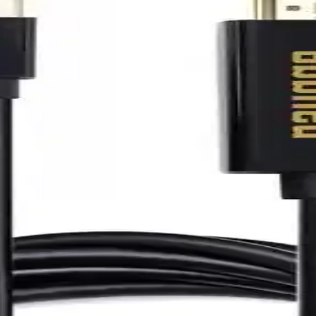
Çözünürlük Teknolojileri
 özellikleriyle öne çıkar. Dayanıklı malzemeleri ve HDMI 2.1 standar
Dayanıklılık Sunan Modern Bağlantı Çözümü
ek veri aktarım hızıyla modern teknolojilere uygun güvenilir bağlantı
arı Detaylı İnceleme
i görüntü ve ses iletimi sağlar. Ev sinema, oyun ve profesyonel medya 
ı Deneyimleri Analizi
 gelişmiş akıllı fonksiyonlar model bazında farklılık gösterir. Güncel bil
eniş Ekran ve Yüksek Görüntü Kalitesi
 için ideal, kolay bağlantı seçenekleri ve yüksek görüntü kalitesi sun