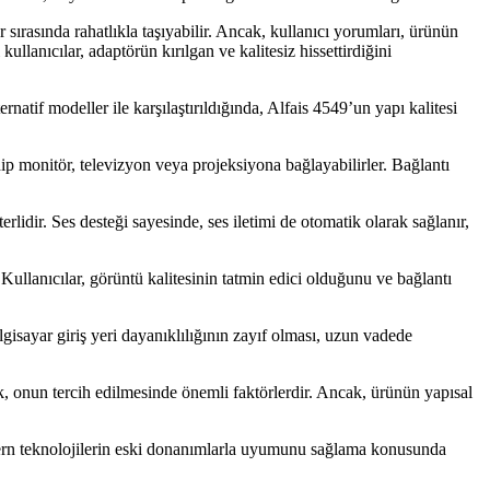
 sırasında rahatlıkla taşıyabilir. Ancak, kullanıcı yorumları, ürünün
ullanıcılar, adaptörün kırılgan ve kalitesiz hissettirdiğini
rnatif modeller ile karşılaştırıldığında, Alfais 4549’un yapı kalitesi
p monitör, televizyon veya projeksiyona bağlayabilirler. Bağlantı
dir. Ses desteği sayesinde, ses iletimi de otomatik olarak sağlanır,
ullanıcılar, görüntü kalitesinin tatmin edici olduğunu ve bağlantı
lgisayar giriş yeri dayanıklılığının zayıf olması, uzun vadede
 onun tercih edilmesinde önemli faktörlerdir. Ancak, ürünün yapısal
modern teknolojilerin eski donanımlarla uyumunu sağlama konusunda