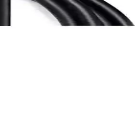
etaylı şekilde inceleniyor.
 Kullanım Alanları
ı kolaydır.