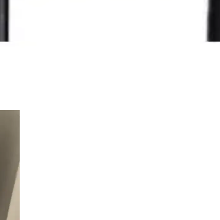
Kablo Karşılaştırması
unun özellikleri, kullanıcı yorumları ve performans karşılaştırması d
i DisplayPort to HDMI Adaptör Kablo Özellikleri ve
ı veri aktarımı sunar, çeşitli cihazlarla uyumlu, dayanıklı ve kullanım