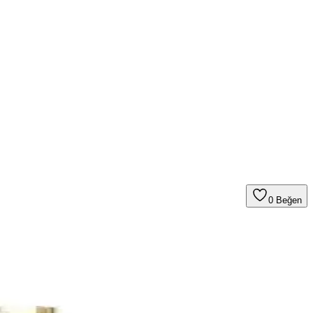
0
Beğen
r edildi. Kullanıcılar eski sürümlere dönerek geçici çözümler