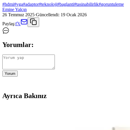
#
hdmi
#
vga
#
adaptor
#
teknoloji
#
baglanti
#
tasinabilirlik
#
goruntuleme
Emine Yalçın
26 Temmuz 2025
·
Güncellendi:
19 Ocak 2026
Paylaş:
f
𝕏
Yorumlar:
Yorum
Ayrıca Bakınız
NVIDIA 595.79 Sürücü Güncellemesi Sonrası Grafik K
NVIDIA 595.79 sürücü güncellemesi sonrası RTX 5090, RTX 3060 gibi 