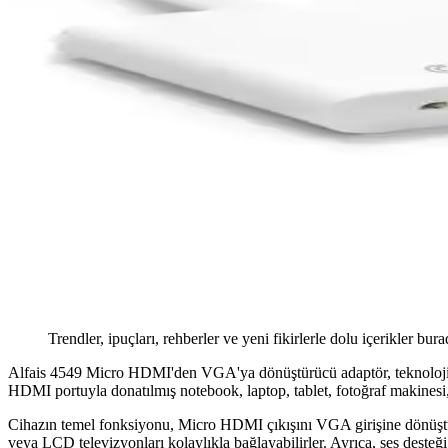
Trendler, ipuçları, rehberler ve yeni fikirlerle dolu içerikler bura
Alfais 4549 Micro HDMI'den VGA'ya dönüştürücü adaptör, teknoloji dün
HDMI portuyla donatılmış notebook, laptop, tablet, fotoğraf makinesi, m
Cihazın temel fonksiyonu, Micro HDMI çıkışını VGA girişine dönüştüre
veya LCD televizyonları kolaylıkla bağlayabilirler. Ayrıca, ses desteği 