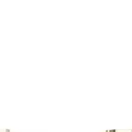
artlarında Stabilite Sorunları ve Çözümleri
modellerde oyun sırasında donma, siyah ekran ve HDMI sorunları rapo