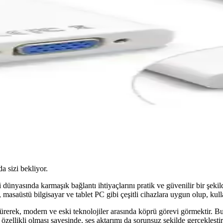
da sizi bekliyor.
yasında karmaşık bağlantı ihtiyaçlarını pratik ve güvenilir bir şekild
asaüstü bilgisayar ve tablet PC gibi çeşitli cihazlara uygun olup, kulla
rek, modern ve eski teknolojiler arasında köprü görevi görmektir. Bu 
özellikli olması sayesinde, ses aktarımı da sorunsuz şekilde gerçekleştiril