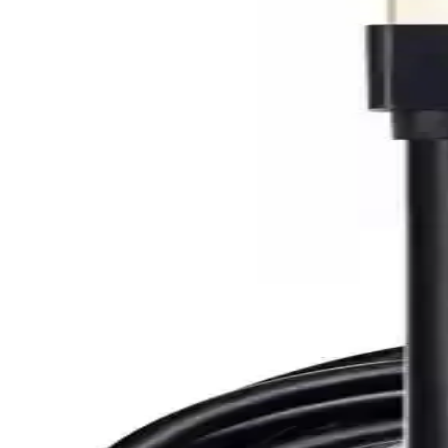
buluyor.
Claw HDMI Kabloları ile 8K Uyumluluğu ve Yüksek 
Claw markasının HDMI kabloları, 8K uyumluluğu ve yüksek performans
sorunsuz aktarır.
Claw S Dark HDMI Kablosu Yüksek Çözünürlük ve 
Claw S Dark HDMI kablosu, 4K ve 8K desteği, dayanıklı yapısı ve yüks
HDMI 2.0 Kablo Teknik Özellikleri ve Kullanım Alanl
HDMI 2.0 kabloları, 18 Gbps hız, 4K ve HDR desteğiyle yüksek kalitel
Grundig Televizyonların Akıllı Özellikleri ve Kullanıc
Grundig televizyonlar genellikle temel bağlantı özellikleri sunar, ancak
Samsung 75DU7100 75 inç 4K Ultra HD Televizyon G
Samsung 75DU7100, 75 inçlik ekranı ve 4K çözünürlüğüyle geniş odalar
seçimdir.