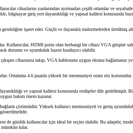
anıcılar cihazlarını yanlarından ayırmadan çeşitli ortamlar ve seyahatler
e, bilgisayar giriş yeri dayanıklılığı ve yapısal kalitesi konusunda bazı k
ı gerektiğine işaret eder. Güçlü ve dayanıklı malzemelerden üretilmiş alte
r. Kullanıcılar, HDMI portu olan herhangi bir cihazı VGA girişine sahi
stok durumu ve uyumluluk bazen kısıtlayıcı olabilir.
kışını cihazınıza takıp, VGA kablosunu uygun ekrana bağlamanız yeterli
rlar. Ortalama 4.6 puanla yüksek bir memnuniyet oranı söz konusudur. K
anıklılığı ve yapısal kalitesi konusunda endişeler dile getirilmiştir. Bi
ve uygun bakım önem kazanır.
bağlantı çözümüdür. Yüksek kullanıcı memnuniyeti ve geniş uyumluluk,
gösterilmelidir.
hem de günlük kullanıcılar için ideal bir seçim olabilir. Bu adaptör, 
yı mümkün kılar.