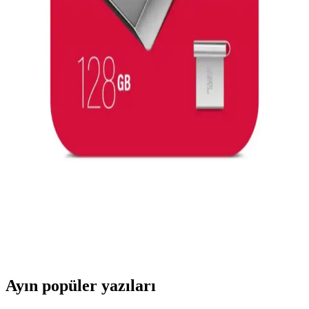
Taşıyan Kompakt Breakout Kartı İncelemesi
BrødBoost-Mini, USB 5V voltajını doğrudan breadboard'a ileten
küçük bir breakout kartıdır. Basit tasarımı ve açık kaynak
dosyalarıyla elektronik prototiplemede pratik bir çözüm sunar.
Samsung USB Tip-C Kabloları: Güvenli ve
Dayanıklı Orijinal Aksesuarlar
Samsung orijinal USB Tip-C kabloları yüksek kalite malzeme ve
güvenlik özellikleriyle dayanıklı, hızlı şarj ve veri aktarımı sağlar.
Uzun ömürlü kullanım için doğru bakım önemlidir.
128 GB Yüksek Kapasiteli Taşınabilir Bellekler:
Teknik Özellikler ve Seçim Kriterleri
Günümüzde 128 GB yüksek kapasiteli taşınabilir bellekler, büyük
dosyaları güvenli ve pratik şekilde taşıma imkanı sunar. Teknik
özellikleri ve seçim kriterleriyle ilgili detaylar burada.
Ayın popüler yazıları