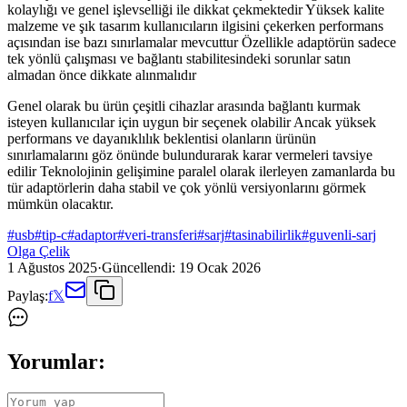
kolaylığı ve genel işlevselliği ile dikkat çekmektedir Yüksek kalite
malzeme ve şık tasarım kullanıcıların ilgisini çekerken performans
açısından ise bazı sınırlamalar mevcuttur Özellikle adaptörün sadece
tek yönlü çalışması ve bağlantı stabilitesindeki sorunlar satın
almadan önce dikkate alınmalıdır
Genel olarak bu ürün çeşitli cihazlar arasında bağlantı kurmak
isteyen kullanıcılar için uygun bir seçenek olabilir Ancak yüksek
performans ve dayanıklılık beklentisi olanların ürünün
sınırlamalarını göz önünde bulundurarak karar vermeleri tavsiye
edilir Teknolojinin gelişimine paralel olarak ilerleyen zamanlarda bu
tür adaptörlerin daha stabil ve çok yönlü versiyonlarını görmek
mümkün olacaktır.
#
usb
#
tip-c
#
adaptor
#
veri-transferi
#
sarj
#
tasinabilirlik
#
guvenli-sarj
Olga Çelik
1 Ağustos 2025
·
Güncellendi:
19 Ocak 2026
Paylaş:
f
𝕏
Yorumlar: