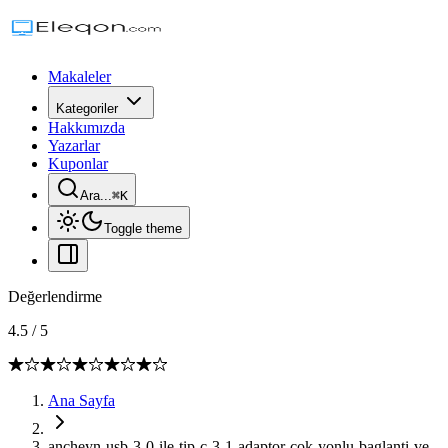
Makaleler
Kategoriler
Hakkımızda
Yazarlar
Kuponlar
Ara...
⌘
K
Toggle theme
Değerlendirme
4.5
/
5
Ana Sayfa
ancheyn-usb-3-0-ile-tip-c-3-1-adaptor-cok-yonlu-baglanti-ve-