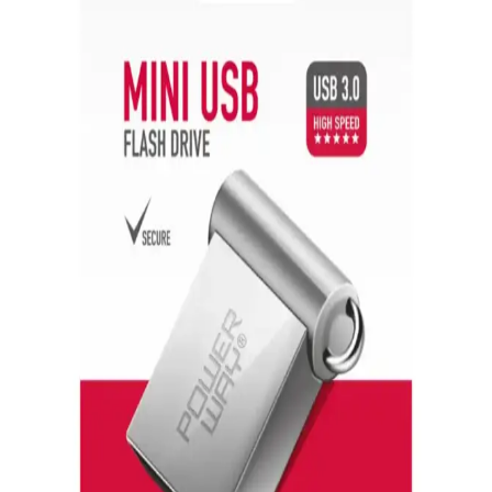
C seçenekleri incelenir.
32GB USB Bellekler: Taşınabilirlik ve Yüksek
Depolama Kapasitesi Özellikleri
32GB USB bellekler, geniş depolama alanı ve hızlı veri aktarımıyla
kişisel ve profesyonel kullanımlar için ideal çözümler sunar.
Yüksek Kapasiteli USB Bellekler: Güvenilir ve
Pratik Veri Saklama Çözümleri
Yüksek kapasiteli USB bellekler, büyük dosyaları güvenli ve hızlı
bir şekilde taşımak ve yedeklemek için ideal çözümler sunar, çeşitli
modellerle ihtiyaçlara uygun seçenekler mevcuttur.
128GB Lexar USB 3.0 Flash Bellekler: Yüksek
Kapasite ve Güvenilir Performans
128GB Lexar USB 3.0 flash bellekler, yüksek hız ve güvenlik
özellikleriyle büyük dosyaları hızlıca aktarır, taşınabilirlik sağlar ve
veri güvenliğine önem verir.
BrødBoost-Mini: USB 5V Gücünü Breadboard'a