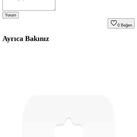
Yorum
0
Beğen
Ayrıca Bakınız
Kendi Mikrofon PCB Tasarımınız İçin Temel
Rehber ve Teknik Çözümler
Hack Club'ın Highway to Hardware programı kapsamında
geliştirilen mikrofon PCB tasarımında yaşanan teknik zorluklar ve
önerilen modifikasyonlar, genç mühendisler için değerli bir kaynak
sunuyor.
PS4 Kontrolcü Mikro USB Portu Değişimi: Teknik
Detaylar ve Yaygın Sorunlar
PS4 kontrolcü mikro USB portu değişimi sırasında pad zararları,
lehim temizliği ve flux kullanımı gibi teknik detaylar ele alınır.
Orijinal olmayan kontrolcülerde yaşanan sorunlar ve alternatif USB-