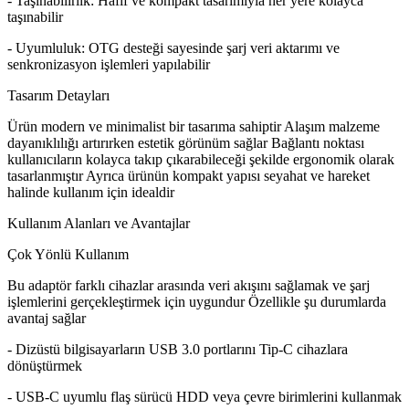
- Taşınabilirlik: Hafif ve kompakt tasarımıyla her yere kolayca
taşınabilir
- Uyumluluk: OTG desteği sayesinde şarj veri aktarımı ve
senkronizasyon işlemleri yapılabilir
Tasarım Detayları
Ürün modern ve minimalist bir tasarıma sahiptir Alaşım malzeme
dayanıklılığı artırırken estetik görünüm sağlar Bağlantı noktası
kullanıcıların kolayca takıp çıkarabileceği şekilde ergonomik olarak
tasarlanmıştır Ayrıca ürünün kompakt yapısı seyahat ve hareket
halinde kullanım için idealdir
Kullanım Alanları ve Avantajlar
Çok Yönlü Kullanım
Bu adaptör farklı cihazlar arasında veri akışını sağlamak ve şarj
işlemlerini gerçekleştirmek için uygundur Özellikle şu durumlarda
avantaj sağlar
- Dizüstü bilgisayarların USB 3.0 portlarını Tip-C cihazlara
dönüştürmek
- USB-C uyumlu flaş sürücü HDD veya çevre birimlerini kullanmak