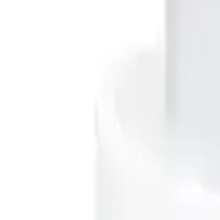
Tasarım ve Yapı
Modern Tasarım
: Şık ve kompakt yapısıyla dikkat çeker, taşına
Malzeme Kalitesi
: Dayanıklı plastik ve metal birleşimi, uzun ö
Güvenlik Özellikleri
: Aşırı ısınma ve aşırı akım korumalarıyla 
Kullanıcı Yorumları ve Deneyimler
Ürünü kullanan kullanıcılar, genel olarak olumlu geri bildirimlerde b
bazı kullanıcılar, cihazlarını yaklaşık 30 dakika içinde %50 oranında ş
Ancak, bazı olumsuz geri bildirimler de mevcut. Kullanıcılar, adaptörü
arızalanıp patladığını belirtmiş, bu da kalite konusunda bazı endişeler
Güvenlik ve Dayanıklılık
Güç adaptörleri, güvenlik açısından çeşitli testlerden geçirilmiş olup, 
bazı kullanıcılar, ürünün iç yapısında sesler duyduğunu ve nadiren de o
önüne seriyor.
Sonuç ve Değerlendirme