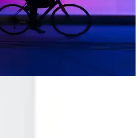
iği ve geniş aksesuar desteğiyle çok yönlü bir cihazdır.
ğişiklikler yarattı.
n en iyi şekilde faydalanılır.