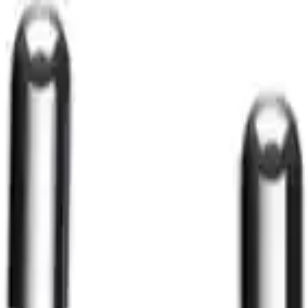
n Modern Çözüm
erimliliğin Yeni Tanımı