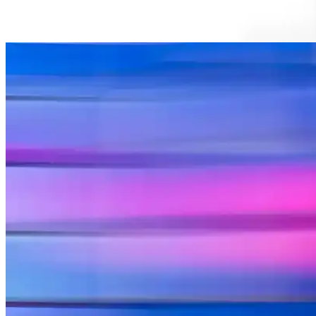
Ayrıca Bakınız
Apple MacBook M4 İşlemci ile Yüksek Performans ve E
Apple MacBook M4, yüksek işlem gücü ve enerji verimliliği ile öne çı
iPhone 14 Plus ve iPhone 16 Pro Max Karşılaştırması
Apple'ın yeni nesil iPhone modelleri iPhone 14 Plus ve iPhone 16 Pro 
Apple iPhone 14 Plus Teknik Özellikleri ve Güncel P
iPhone 14 Plus, A15 Bionic çip ve yüksek çözünürlükte ekranıyla güçlü
iPhone 14'in Yenilikleri ve Karşılaşılan Sorunlar: P
iPhone 14, yeni özellikler ve gelişmiş performans sunarken, bazı tekni
iPhone 14 Pro Max Teknik Özellikleri ve Güncel Akse
iPhone 14 Pro Max, gelişmiş teknolojileri ve çeşitli aksesuarlarıyla öne