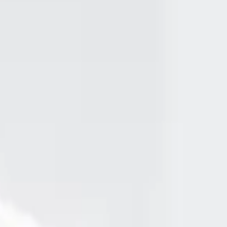
bilirliği yüksektir.
mürlü kullanım sağlar.
güvenliği ön planda tutar.
ulunuyor. Birçok kullanıcı, adaptörün hızlı şarj özelliğinden memnun kal
arj edebildiğini belirtiyor. Ayrıca, büyük rahatlık ve sıkıntısız kullanı
n giriş yerinin büyük olduğunu ve bazı modellerde içerden cızırtı sesle
i gündeme getiriyor.
aşırı ısınma ve aşırı akım koruma sistemleriyle donatılmıştır. Bu, cihazla
lsa arızalar yaşandığını bildiriyor. Bu durum, ürünün kalite kontrolü ve 