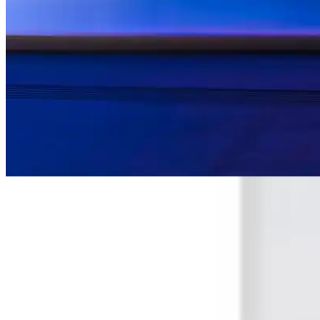
iPad Pro'nun Güçlü Donanımı ve Çok Yönlü Kullanım
iPad Pro, güçlü M serisi işlemcileri ve yüksek çözünürlüklü ekranıyla
Apple'ın İlk iPhone'u ve Teknolojik Dönüm Noktası O
Apple'ın 2007'de piyasaya sürdüğü ilk iPhone, dokunmatik ekran ve ku
En Güncel ve Güvenilir iPhone Modelleri ve Seçim K
Apple'ın en yeni iPhone modelleri ve özellikleri, kullanıcı deneyimleri,
Ürün Özellikleri ve Tasarımı
Temel Özellikler
Uyumluluk
: Adaptör, USB-C özellikli tüm Apple cihazlarıyla uy
Güç Çıkışı
: 20 W güç çıkışıyla, cihazlara hızlı ve güvenli şarj 
Kullanım Kolaylığı
: Evde, ofiste veya seyahat sırasında pratik 