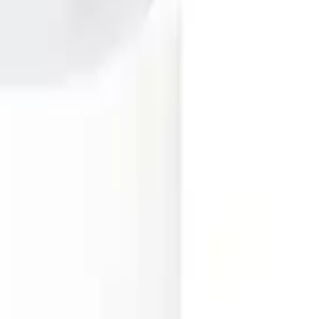
7 puan almış olması, genel memnuniyet seviyesini gösteriyor. Hızlı
n noktalarını ortaya koyuyor. Ancak, genel anlamda, adaptörün sağladığı
güvenli şekilde karşılamayı hedefleyen, güçlü ve dayanıklı bir çözüm
0
Beğen