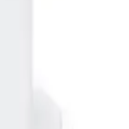
mış ve priz başından uzaklaşmanın rahatlığını vurgulamıştır. Örneğin,
m deneyimlerinden bahsediyorlar.
ri duyulduğunu ifade ediyor. Ayrıca, birkaç kullanıcı, ürünün aniden
rın uzun vadeli kullanımını ve kullanıcıların güvenliğini sağlar. Fakat,
üretim süreçleriyle ilgili dikkat edilmesi gereken noktaları gözler