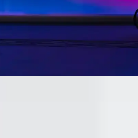
 Alanları Analizi
 profesyonel ve günlük kullanımda yüksek performans sunar. Taşınabilirl
larak Etkisi
llanıcı dostu arayüzüyle mobil iletişim ve multimedya alanında büyük de
riterleri Hakkında Kapsamlı Rehber
 güncelleme sorunları ve seçim ipuçları hakkında detaylı bilgiler içerir.
umludur. Özellikle iPhone 8 ve sonrası modellerde hızlı şarj özelliğinde
imkanı sunar.
kullanım sağlar.