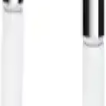
mıyla Apple cihazları için ideal, güvenli ve portatif şarj çözümüdür.
da sizi bekliyor.
in büyük bir avantaj haline gelmiştir. Bu bağlamda, Apple 20 W USB-C Gü
rın günlük yaşamında pratiklik ve hız sunar, hem evde hem de hareket ha