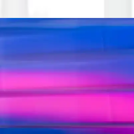
nerji Verimliliği Sağlayan Yeni Nesil Dizüstü Bilgisa
kan yeni nesil dizüstü bilgisayar. Grafik ve işlem gücü gerektiren uygu
: Tasarım, Performans ve Kamera Özellikleri
Max'in tasarım, ekran, performans ve kamera özelliklerini karşılaştırıy
erformans Değerlendirmesi
 performans sunar. Güncel kullanıcı deneyimleri ve teknik detaylar, ci
erformans ve Çözüm Yolları
k sorunlar ve güncelleme problemleri de yaşanıyor. İşte detaylar ve çöz
suarlar Rehberi
 çıkıyor. Yüksek performans, kamera ve ekran özellikleriyle kullanıcıları