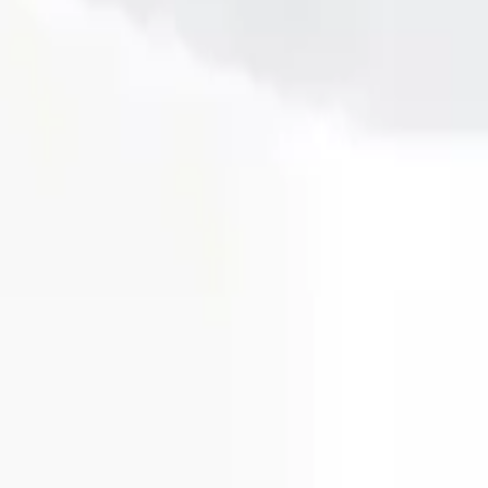
ve güvenilirliği ile öne çıkıyor. Kullanıcılar tarafından ortalama 4.
 bir parçası haline gelmiştir.
lemlenen büyük giriş yerleri gibi detaylar, ürünün geliştirilmesi gereke
etiriyor. Bu adaptör, Apple kullanıcılarının şarj ihtiyaçlarını hızlı ve 