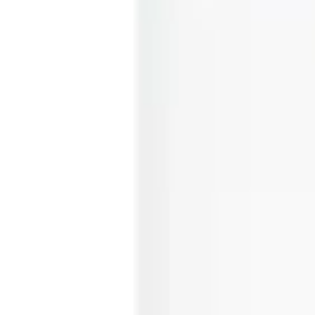
Apple 20 W USB-C Güç Adaptörü, yüksek performansı, kompakt tasarımı 
şarj özelliği ve pratik kullanımı sayesinde, günlük yaşamın vazgeçilmez
Elbette, bazı kullanıcıların yaşadığı teknik sorunlar ve tasarımda göz
verimlilik ve kullanım kolaylığı, onu tercih edilen bir seçenek haline g
olarak öne çıkıyor.
Paylaş:
f
𝕏
Yorumlar:
Yorum
Ayın popüler yazıları