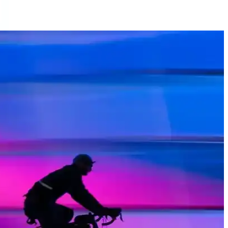
yar
lamalarda üstün performans sağlar.
oruz. Hangi model sizin ihtiyaçlarınıza uygun? Detaylar için okuyun.
hazın yüksek performansını ve gelişmiş özelliklerini ortaya koyuyor.
üm yolları.
n beklentilerini karşılıyor.