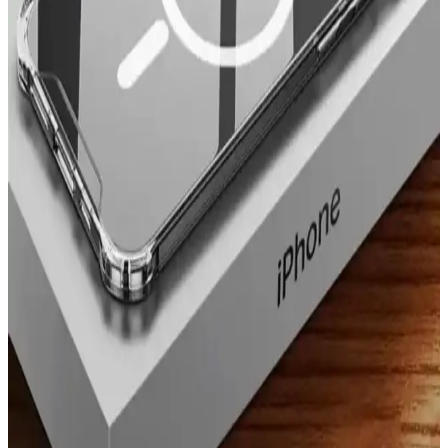
açısından detaylı bilgiler içeriyor.
Samsung Galaxy S24 Ultra için En Popüler Kılıf
Türleri ve Kullanıcı Tercihleri
Samsung Galaxy S24 Ultra için koruma, estetik ve kullanım
kolaylığı sağlayan en iyi kılıf seçenekleri, malzeme tercihleri ve
kullanıcı ihtiyaçlarına göre seçim ipuçlarıyla anlatılıyor.
Fibaks iPhone 7 Kamera Korumalı Kılıfı Güvenli ve
Dayanıklı Koruma Çözümü
Fibaks iPhone 7 kamera korumalı kılıf, yüksek kenarlarıyla
kamerayı çizilmelere ve darbelere karşı korur, dayanıklı
malzemesiyle uzun ömür sağlar, estetik ve fonksiyonel bir koruma
sunar.
Spoyi Marka Retro Tasarımlı iPhone 7 ve 8 Kılıfları
ile Şıklık ve Koruma Bir Arada
Spoyi’nin retro tasarımlı glossy iPhone 7 ve 8 kılıfları, şık görünüm
ve dayanıklılık sunar. Uygun fiyatlı ve çeşitli renk seçenekleriyle
telefonunuzu korurken tarzınızı yansıtır.