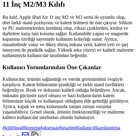
11 İnç M2/M3 Kılıfı
Bu kılıf, Apple iPad Air 11 inç M2 ve M3 serisi ile uyumlu olup,
dört farklı stand pozisyonu ve kalem bölmesi ile öne çıkıyor. Silikon
ve PU malzemelerden üretilmiş olup, cihazı çiziklerden, kirden ve
darbelere karşı tam koruma sağlar. Katlanabilir yapısı ve magnetik
kapanma özelliği sayesinde kullanım kolaylığı sunar. Ayrıca,
masaüstünde yatay ve dikey duruş imkanı verir, kalem yeri ve şarj
istasyonu ile pratiklik sağlar. Yüksek arka yüzeyi ve kaliteli malzeme
kullanımıyla kullanıcılar tarafından beğenilir.
Kullanıcı Yorumlarından Öne Çıkanlar
Kullanıcılar, ürünün sağlamlığı ve estetik görünümünü övgüyle
karşılıyor. Kalem bölmesinin pratikliği ve farklı stand özellikleri
beğeniliyor. Renk ve dokunun kaliteli olduğu belirtiliyor. Ancak,
mıknatıs gücünün zayıf olması ve bazı kullanıcıların kalem
bölmesinin küçük ve kullanışsız olduğunu dile getirdiği görülüyor.
Ayrıca, kapak ve tutuş konusunda zaman zaman sorunlar
yaşanabiliyor. Genel olarak, ürünün fonksiyonelliği ve malzeme
kalitesi kullanıcılar tarafından olumlu bulunuyor.
#
kilif
#
ipad
#
koruma
#
aksesuar
#
tasarim
#
kullanici
#
karsilastirma