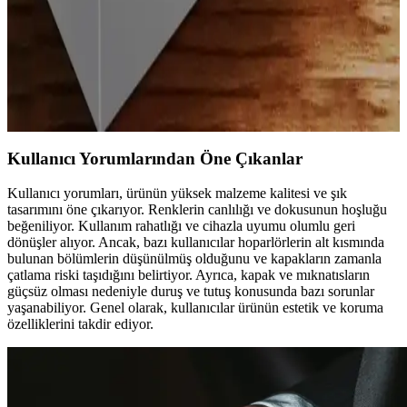
iPhone 13 ve 14 için en iyi koruyucu kılıf seçimleri
ve kullanım rehberi
iPhone 13 ve 14 modelleri için çeşitli kılıf seçenekleri, malzeme
avantajları ve seçim kriterleriyle telefonunuzu nasıl koruyacağınızı
anlatan rehber.
Kullanıcı Yorumlarından Öne Çıkanlar
Kullanıcı yorumları, ürünün yüksek malzeme kalitesi ve şık
tasarımını öne çıkarıyor. Renklerin canlılığı ve dokusunun hoşluğu
beğeniliyor. Kullanım rahatlığı ve cihazla uyumu olumlu geri
dönüşler alıyor. Ancak, bazı kullanıcılar hoparlörlerin alt kısmında
bulunan bölümlerin düşünülmüş olduğunu ve kapakların zamanla
çatlama riski taşıdığını belirtiyor. Ayrıca, kapak ve mıknatısların
güçsüz olması nedeniyle duruş ve tutuş konusunda bazı sorunlar
yaşanabiliyor. Genel olarak, kullanıcılar ürünün estetik ve koruma
özelliklerini takdir ediyor.