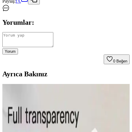
Paylaş:
f
𝕏
Yorumlar:
Yorum
0
Beğen
Ayrıca Bakınız
Mediamarkt Kayseri'de Geniş Telefon Aksesuarları
Seçenekleri ve Ürün Çeşitleri
Mediamarkt Kayseri, geniş ürün yelpazesiyle telefon aksesuarları
sunuyor. Şarj kabloları, kılıflar, ekran koruyucuları ve kulaklıklar
gibi çeşitli ürünlerle telefonlarınızı koruyun ve kişiselleştirin.