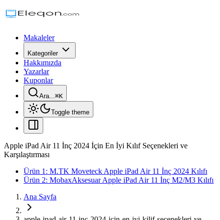
Makaleler
Kategoriler
Hakkımızda
Yazarlar
Kuponlar
Ara...
⌘
K
Toggle theme
Apple iPad Air 11 İnç 2024 İçin En İyi Kılıf Seçenekleri ve
Karşılaştırması
Ürün 1: M.TK Moveteck Apple iPad Air 11 İnç 2024 Kılıfı
Ürün 2: MobaxAksesuar Apple iPad Air 11 İnç M2/M3 Kılıfı
Ana Sayfa
apple-ipad-air-11-inc-2024-icin-en-iyi-kilif-secenekleri-ve-