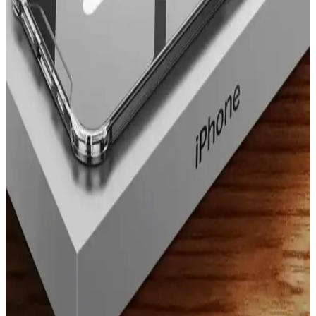
Türleri ve Kullanıcı Tercihleri
Samsung Galaxy S24 Ultra için koruma, estetik ve kullanım
kolaylığı sağlayan en iyi kılıf seçenekleri, malzeme tercihleri ve
kullanıcı ihtiyaçlarına göre seçim ipuçlarıyla anlatılıyor.
Fibaks iPhone 7 Kamera Korumalı Kılıfı Güvenli ve
Dayanıklı Koruma Çözümü
Fibaks iPhone 7 kamera korumalı kılıf, yüksek kenarlarıyla
kamerayı çizilmelere ve darbelere karşı korur, dayanıklı
malzemesiyle uzun ömür sağlar, estetik ve fonksiyonel bir koruma
sunar.
Spoyi Marka Retro Tasarımlı iPhone 7 ve 8 Kılıfları
ile Şıklık ve Koruma Bir Arada
Spoyi’nin retro tasarımlı glossy iPhone 7 ve 8 kılıfları, şık görünüm
ve dayanıklılık sunar. Uygun fiyatlı ve çeşitli renk seçenekleriyle
telefonunuzu korurken tarzınızı yansıtır.
iPhone 13 ve 14 için en iyi koruyucu kılıf seçimleri
ve kullanım rehberi