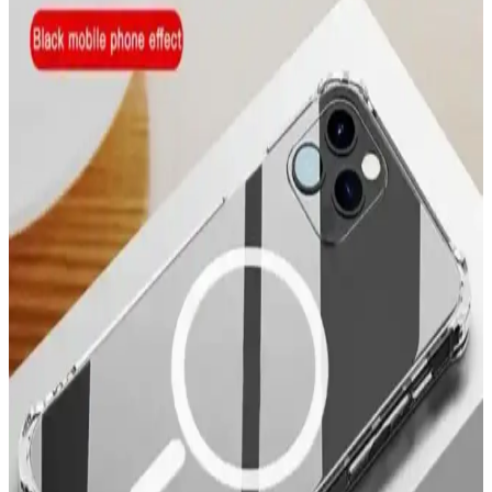
Spoy Marka iPhone 7 ve 8 Koruyucu Kılıfları:
Dayanıklı ve Estetik Seçenekler
Spoy markası, iPhone 7 ve 8 modelleri için çeşitli renk ve
tasarımlarda dayanıklı ve kullanışlı koruyucu kılıflar sunuyor.
Uygun fiyatlı ve tam uyum sağlayan ürünler, günlük darbeler ve
çizilmelere karşı koruma sağlar.
Apple Watch 8 Ultra İçin 360 Derece Koruma
Sağlayan Kılıflar ve Seçim Rehberi
Apple Watch 8 Ultra'ınızı darbelere ve çiziklere karşı koruyan 360
derece kılıf modelleri, dayanıklı malzemeler ve fonksiyonel
tasarımlarla uzun ömür sağlar.
Samsung Galaxy S24 Ultra için En İyi Koruyucu
Kılıf Seçenekleri ve Özellikleri
Samsung Galaxy S24 Ultra için çeşitli malzeme ve tasarımlarda
koruyucu kılıf seçenekleri, dayanıklılık, estetik ve fonksiyonellik
açısından detaylı bilgiler içeriyor.
Samsung Galaxy S24 Ultra için En Popüler Kılıf