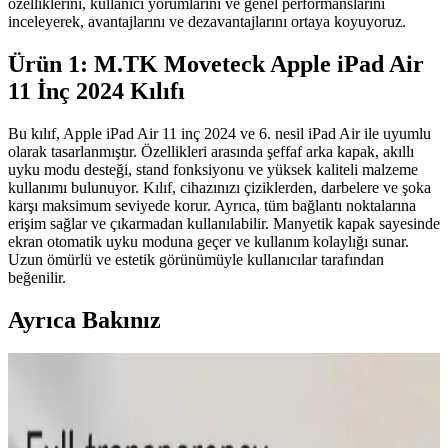
özelliklerini, kullanıcı yorumlarını ve genel performanslarını
inceleyerek, avantajlarını ve dezavantajlarını ortaya koyuyoruz.
Ürün 1: M.TK Moveteck Apple iPad Air
11 İnç 2024 Kılıfı
Bu kılıf, Apple iPad Air 11 inç 2024 ve 6. nesil iPad Air ile uyumlu
olarak tasarlanmıştır. Özellikleri arasında şeffaf arka kapak, akıllı
uyku modu desteği, stand fonksiyonu ve yüksek kaliteli malzeme
kullanımı bulunuyor. Kılıf, cihazınızı çiziklerden, darbelere ve şoka
karşı maksimum seviyede korur. Ayrıca, tüm bağlantı noktalarına
erişim sağlar ve çıkarmadan kullanılabilir. Manyetik kapak sayesinde
ekran otomatik uyku moduna geçer ve kullanım kolaylığı sunar.
Uzun ömürlü ve estetik görünümüyle kullanıcılar tarafından
beğenilir.
Ayrıca Bakınız
Mediamarkt Kayseri'de Geniş Telefon Aksesuarları
Seçenekleri ve Ürün Çeşitleri
Mediamarkt Kayseri, geniş ürün yelpazesiyle telefon aksesuarları