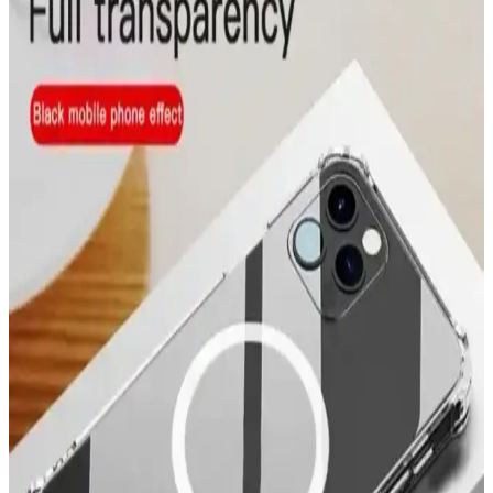
sunuyor. Şarj kabloları, kılıflar, ekran koruyucuları ve kulaklıklar
gibi çeşitli ürünlerle telefonlarınızı koruyun ve kişiselleştirin.
Spoy Marka iPhone 7 ve 8 Koruyucu Kılıfları:
Dayanıklı ve Estetik Seçenekler
Spoy markası, iPhone 7 ve 8 modelleri için çeşitli renk ve
tasarımlarda dayanıklı ve kullanışlı koruyucu kılıflar sunuyor.
Uygun fiyatlı ve tam uyum sağlayan ürünler, günlük darbeler ve
çizilmelere karşı koruma sağlar.
Apple Watch 8 Ultra İçin 360 Derece Koruma
Sağlayan Kılıflar ve Seçim Rehberi
Apple Watch 8 Ultra'ınızı darbelere ve çiziklere karşı koruyan 360
derece kılıf modelleri, dayanıklı malzemeler ve fonksiyonel
tasarımlarla uzun ömür sağlar.
Samsung Galaxy S24 Ultra için En İyi Koruyucu
Kılıf Seçenekleri ve Özellikleri
Samsung Galaxy S24 Ultra için çeşitli malzeme ve tasarımlarda
koruyucu kılıf seçenekleri, dayanıklılık, estetik ve fonksiyonellik