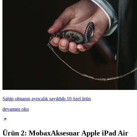
Sahip olmanın ayrıcalık sayıldığı 10 özel ürün
devamını oku
Ürün 2: MobaxAksesuar Apple iPad Air