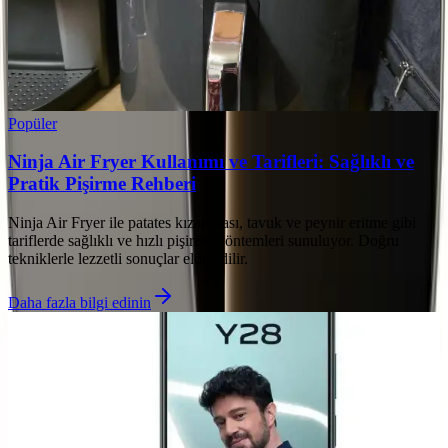
Popüler
Ninja Air Fryer Kullanımı ve Tarifleri: Sağlıklı ve
Pratik Pişirme Rehberi
Ninja Air Fryer ile patates kızartması, tavuk ve peynir eritme gibi
tariflerde sağlıklı ve hızlı pişirme yöntemleri sunuluyor. Doğru
tekniklerle lezzetli sonuçlar elde edilir.
Daha fazla bilgi edinin