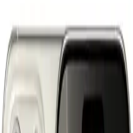
Apple iPhone 16 Pro 128GB Natürel
Titanyum: Teknolojinin Zirvesi
Olga Çelik
Yazarı Ziyaret Et
İlham Veren Yazılar
Değerlendirme
3.9
/
5
Güncel Fiyat
117888.00
TL
Yazar
Olga Çelik
Tür
İlham Veren Yazılar
Yayınlanma
21 Temmuz 2025
Bu Yazı Hakkında
iPhone 16 Pro 128GB Titanyum, üstün tasarım,
gelişmiş kamera ve uzun pil ömrüyle modern yaşamın
vazgeçilmezi olurken, yenilikçi özellikleriyle kullanıcı
deneyimini artırıyor.