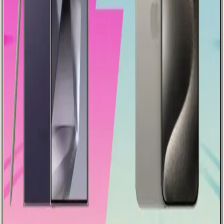
kullanıcı ihtiyaçlarına uygun seçim ipuçlarıyla ilgili kapsamlı bilgi
sunuyoruz.
Xiaomi 14 Serisi Modelleri Hakkında Güncel Bilgi
ve Değerlendirme
Xiaomi 14 serisi hakkında şu an sınırlı bilgi bulunmakta. Modeller
arasındaki farklar, teknik özellikler ve yenilikler hakkında resmi
açıklamalar beklenecek. Güncel gelişmeleri takip etmek önemli.
iPhone 14'in Yenilikleri ve Karşılaşılan Sorunlar:
Performans ve Çözüm Yolları
iPhone 14, yeni özellikler ve gelişmiş performans sunarken, bazı
teknik sorunlar ve güncelleme problemleri de yaşanıyor. İşte detaylar
ve çözüm yolları.
Xiaomi Redmi Note 14 Pro Teknik Özellikleri ve
Genel Bakış
Xiaomi Redmi Note 14 Pro, uygun fiyatlı ve yüksek performanslı
özellikleriyle dikkat çeken yeni model hakkında detaylar ve
beklentiler.