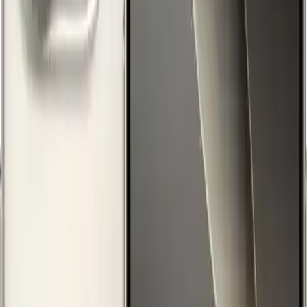
Video çekiminde de üstün özellikler sunan iPhone 16 Pro, saniyede
120 kareye kadar 4K Dolby Vision kayıt yapabiliyor. Böylece
hareketli sahneler, yüksek kalite ve detayla kaydediliyor. Ayrıca,
stüdyo kalitesinde mikrofonlar sayesinde ses kaydı da profesyonel
standartlarda gerçekleşiyor. Bu özellikler, içerik üreticileri ve
videografi meraklıları için mükemmel bir araç haline getiriyor.
Yaratıcılığı Artıran Yenilikler
Yeni nesil Fotoğrafik Stiller sayesinde, her kullanıcı kendi tarzını
yansıtabilir. Renk tonları ve efektler kişiselleştirilebilirken, görüntü
kanallarındaki gelişmeler, yapılan düzenlemeleri kolayca geri almayı
sağlıyor. Bu sayede, kullanıcılar her seferinde özgün ve estetik
içerikler oluşturabiliyor.
Güç ve Performans
A18 Pro çip, üstün işlem gücü ile dikkat çekiyor. Kamera ve video
özelliklerine güç veren bu çip, AAA seviyesinde oyun performansı
ve yüksek grafik işleme kapasitesi sunuyor. Bu özellikler,
kullanıcıların hem günlük kullanımda hem de yoğun görevlerde
sorunsuz bir deneyim yaşamasını sağlıyor.