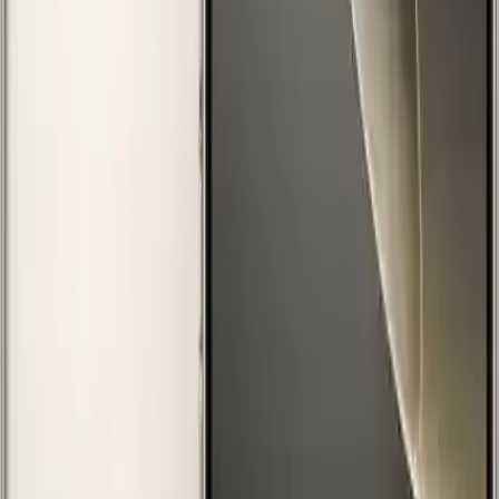
Uzun Pil Ömrü ve Hızlı Şarj
İşte teknolojinin en büyük avantajlarından biri:
27 saate kadar video
oynatma süresi
. Bu, gün boyunca şarj endişesi yaşamadan cihazı
kullanmanızı mümkün kılıyor. USB-C bağlantısı ile hızlı şarj ve
kablosuz şarj desteği, pratiklik ve hız sunuyor. MagSafe şarj aygıtı
ile cihazınızı kolayca ve hızlıca şarj edebilirsiniz.
Kişiselleştirme ve Kullanıcı Deneyimi
iOS 18 ile gelen yenilikler, kullanıcı deneyimini daha kişisel hale
getiriyor. Ana ekran simgelerinin renk tonlarını ayarlama, fotoğraflar
uygulamasında en sevdiğiniz fotoğrafları hızlıca bulma ve mesajlar
uygulamasında animasyonlu efektler ekleme gibi özellikler, cihazın
kullanımını eğlenceli ve özgün kılıyor. Ayrıca, stabilite ve hız
açısından da kullanıcılar memnun kalıyor; yüz tanıma ve biyometrik
özellikler hızlı ve güvenilir şekilde çalışıyor.
Sonuç
Apple iPhone 16 Pro 128GB, üstün tasarım, gelişmiş kamera ve
video özellikleri, yüksek performans ve uzun pil ömrü ile öne
çıkıyor. Güncel teknolojiler ve kullanıcı odaklı yeniliklerle donatılan