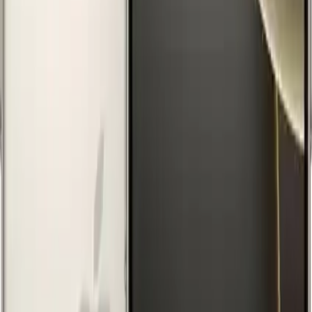
bu model, modern yaşamın tüm ihtiyaçlarını karşılıyor. Hem
profesyonel içerik üreticileri hem de günlük kullanım için ideal olan
bu cihaz, Apple’ın kalite ve inovasyon standartlarını en üst seviyeye
taşıyor.
Küçük ev aletleri arasında seçim yapmak için
özellik
karşılaştırmasına
göz atabilirsin.
Fiyat Bilgileri
Farklı platformlardaki fiyat trendleri
🛒
Hepsiburada
🛍️
Trendyol
Seçili Platform:
Hepsiburada
ℹ️ Sadece Hepsiburada'da fiyat mevcut
Gün başına
✗
Hafta başına
✗
Ay başına
✗
Yıl başına
Yıl Başına Fiyatlar
Min Fiyat
104873.08
TL
Max Fiyat