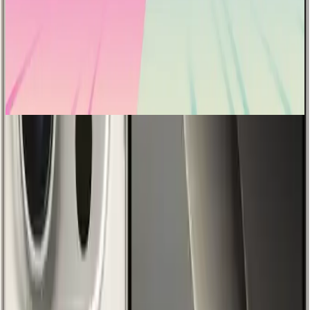
Akıllı Telefonlarda Hızlı 5G Bağlantısı: Teknolojinin
Güncel Durumu ve Geleceği
5G teknolojisi, akıllı telefonlarda yüksek hız ve düşük gecikme
sağlayarak mobil iletişimi yeniden tanımlıyor. Bu gelişmeler,
kullanıcıların deneyimini artırırken, gelecekteki potansiyel kullanım
alanlarını da genişletiyor.
Gelişmiş Kamera Sistemleri
Kamera özellikleri, profesyonel fotoğrafçılığı aratmayan kalite
sunuyor. 48 MP Ultra Geniş kamera ile detaylı makro çekimler
mümkün hale gelirken, geniş açılı fotoğraflar sayesinde manzara ve
grup fotoğraflarında mükemmel sonuçlar elde ediliyor. Telefoto
kamera ise 5 kat zoom kapasitesi ile uzak mesafedeki objeleri net bir
şekilde yakalayabiliyor. Kamera Denetimi özelliği, zoom ve alan
derinliği gibi ayarlara hızlı erişim sağlayarak, kullanıcıların anlık ve
kusursuz fotoğraflar çekmesine imkan tanıyor.
Profesyonel Video Çekimleri