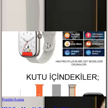
Yorum
0
Beğen
Ayın popüler yazıları
Popüler
Arama