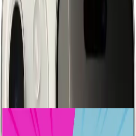
Trendler, ipuçları, rehberler ve yeni fikirlerle dolu
içerikler burada sizi bekliyor.
Göz Alıcı Tasarım ve Hafiflik
Apple'ın yeni nesil akıllı telefonu,
iPhone 16 Pro 128GB Natürel
Titanyum
, şıklık ve dayanıklılığı bir arada sunuyor. Gelişmiş
titanyum gövde yapısı sayesinde hem hafif hem de son derece
sağlam bir tasarıma sahip. 6.3 inçlik Super Retina XDR ekran, geniş
görüntüleme alanı ve canlı renkler ile görsel deneyimi zirveye
çıkarıyor. Bu ekran, yüksek çözünürlüğü ve derin kontrast oranıyla
kullanıcıların fotoğraf ve video izleme deneyimini benzersiz kılıyor.
117888
.00
TL
Şimdi al!
Ayrıca Bakınız
En İyi Telefon Markaları ve Kullanım Amacına
Göre Doğru Tercihler
Telefon markası seçimi kullanım alışkanlıklarına göre değişir. iPhone