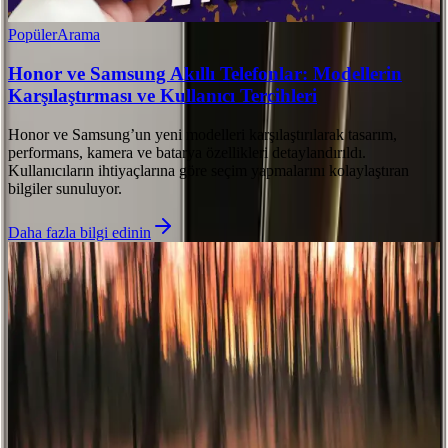
Popüler
Arama
Honor ve Samsung Akıllı Telefonlar: Modellerin
Karşılaştırması ve Kullanıcı Tercihleri
Honor ve Samsung’un yeni modelleri karşılaştırılarak tasarım,
performans, kamera ve batarya özellikleri detaylandırıldı.
Kullanıcıların ihtiyaçlarına göre seçim yapmalarını kolaylaştıran
bilgiler sunuluyor.
Daha fazla bilgi edinin