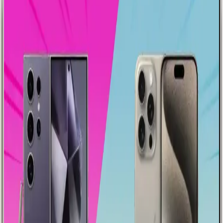
uzun destek ve seyahat avantajı sunarken, Samsung özelleştirme ve
çok yönlülük sağlar. Diğer markalar performans ve fiyat dengesi
sunar.
iPhone 14 Pro Max için En İyi Ekran Koruyucu
Seçenekleri ve Kullanım İpuçları
iPhone 14 Pro Max kullanıcıları için ekran koruyucu seçiminde
dikkat edilmesi gerekenler ve çeşitli koruyucu seçenekler hakkında
bilgi. Dayanıklılık, görünüm ve bütçe uyumu göz önünde
bulundurulur.
Akıllı Telefonlarda Hızlı Şarj Teknolojilerinin
Güncel Durumu ve Geleceği
Akıllı telefonlarda hızlı şarj teknolojileri zaman tasarrufu sağlarken
pil ömrü ve güvenlik konularında dikkat edilmesi gereken önemli
noktaları içeriyor.
Xiaomi Akıllı Telefonların Performans Analizi ve
Model Karşılaştırmaları
Xiaomi telefonların performans kriterleri, model farklılıkları ve