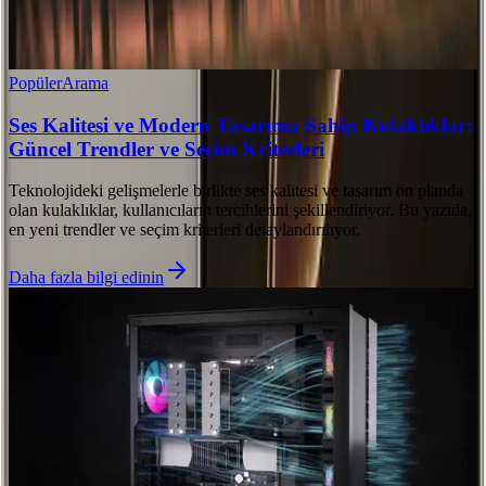
Popüler
Arama
Ses Kalitesi ve Modern Tasarıma Sahip Kulaklıklar:
Güncel Trendler ve Seçim Kriterleri
Teknolojideki gelişmelerle birlikte ses kalitesi ve tasarım ön planda
olan kulaklıklar, kullanıcıların tercihlerini şekillendiriyor. Bu yazıda,
en yeni trendler ve seçim kriterleri detaylandırılıyor.
Daha fazla bilgi edinin