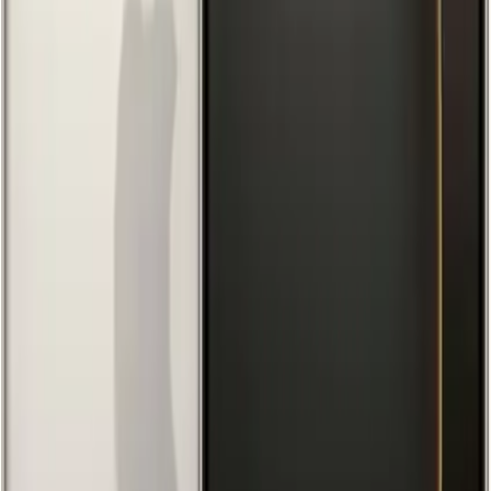
113499.00
TL
Min İndirim
0.0
%
Max İndirim
0.0
%
Product ID:
apple-iphone-16-pro-128gb-titanyum-ile-yenilikci-
teknolojinin-zirvesi
Tarih:
2026-08-08
Paylaş:
f
𝕏
Yorumlar: