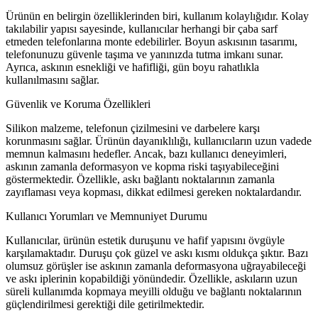
Ürünün en belirgin özelliklerinden biri, kullanım kolaylığıdır. Kolay
takılabilir yapısı sayesinde, kullanıcılar herhangi bir çaba sarf
etmeden telefonlarına monte edebilirler. Boyun askısının tasarımı,
telefonunuzu güvenle taşıma ve yanınızda tutma imkanı sunar.
Ayrıca, askının esnekliği ve hafifliği, gün boyu rahatlıkla
kullanılmasını sağlar.
Güvenlik ve Koruma Özellikleri
Silikon malzeme, telefonun çizilmesini ve darbelere karşı
korunmasını sağlar. Ürünün dayanıklılığı, kullanıcıların uzun vadede
memnun kalmasını hedefler. Ancak, bazı kullanıcı deneyimleri,
askının zamanla deformasyon ve kopma riski taşıyabileceğini
göstermektedir. Özellikle, askı bağlantı noktalarının zamanla
zayıflaması veya kopması, dikkat edilmesi gereken noktalardandır.
Kullanıcı Yorumları ve Memnuniyet Durumu
Kullanıcılar, ürünün estetik duruşunu ve hafif yapısını övgüyle
karşılamaktadır. Duruşu çok güzel ve askı kısmı oldukça şıktır. Bazı
olumsuz görüşler ise askının zamanla deformasyona uğrayabileceği
ve askı iplerinin kopabildiği yönündedir. Özellikle, askıların uzun
süreli kullanımda kopmaya meyilli olduğu ve bağlantı noktalarının
güçlendirilmesi gerektiği dile getirilmektedir.