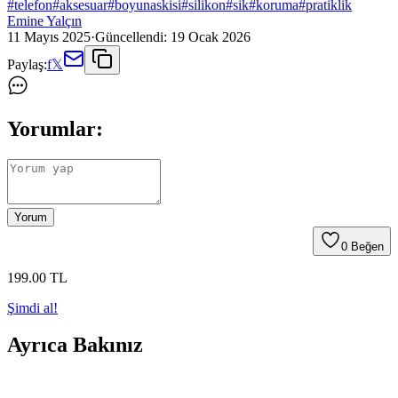
#
telefon
#
aksesuar
#
boyunaskisi
#
silikon
#
sik
#
koruma
#
pratiklik
Emine Yalçın
11 Mayıs 2025
·
Güncellendi:
19 Ocak 2026
Paylaş:
f
𝕏
Yorumlar:
Yorum
0
Beğen
199
.00
TL
Şimdi al!
Ayrıca Bakınız