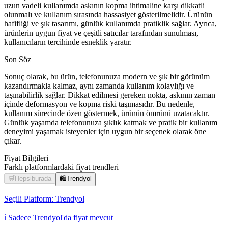
uzun vadeli kullanımda askının kopma ihtimaline karşı dikkatli
olunmalı ve kullanım sırasında hassasiyet gösterilmelidir. Ürünün
hafifliği ve şık tasarımı, günlük kullanımda pratiklik sağlar. Ayrıca,
ürünlerin uygun fiyat ve çeşitli satıcılar tarafından sunulması,
kullanıcıların tercihinde esneklik yaratır.
Son Söz
Sonuç olarak, bu ürün, telefonunuza modern ve şık bir görünüm
kazandırmakla kalmaz, aynı zamanda kullanım kolaylığı ve
taşınabilirlik sağlar. Dikkat edilmesi gereken nokta, askının zaman
içinde deformasyon ve kopma riski taşımasıdır. Bu nedenle,
kullanım sürecinde özen göstermek, ürünün ömrünü uzatacaktır.
Günlük yaşamda telefonunuza şıklık katmak ve pratik bir kullanım
deneyimi yaşamak isteyenler için uygun bir seçenek olarak öne
çıkar.
Fiyat Bilgileri
Farklı platformlardaki fiyat trendleri
🛒
Hepsiburada
🛍️
Trendyol
Seçili Platform:
Trendyol
ℹ️ Sadece Trendyol'da fiyat mevcut