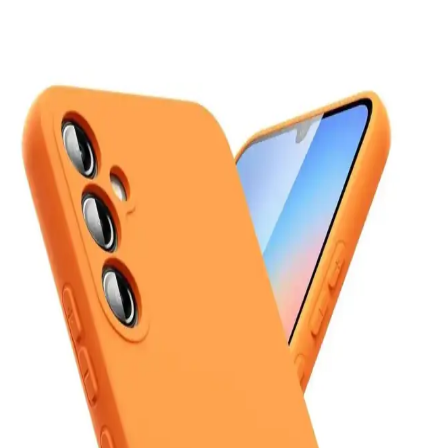
En İyi Telefon Markaları ve Kullanım Amacına
Göre Doğru Tercihler
Telefon markası seçimi kullanım alışkanlıklarına göre değişir. iPhone
uzun destek ve seyahat avantajı sunarken, Samsung özelleştirme ve
çok yönlülük sağlar. Diğer markalar performans ve fiyat dengesi
sunar.
Mediamarkt Kayseri'de Geniş Telefon Aksesuarları
Seçenekleri ve Ürün Çeşitleri
Mediamarkt Kayseri, geniş ürün yelpazesiyle telefon aksesuarları
sunuyor. Şarj kabloları, kılıflar, ekran koruyucuları ve kulaklıklar
gibi çeşitli ürünlerle telefonlarınızı koruyun ve kişiselleştirin.
Kişisel Kullanım İçin En Uygun Akıllı Telefon Seçimi
Güncel Kriterler ve Modeller
Kişisel kullanım için en uygun telefonu seçmek için güncel kriterler
ve modeller hakkında detaylı bilgi, karşılaştırma platformlarının
önemi ve seçim ipuçları içerir.
Poco Telefonların Özellikleri ve Kullanıcı