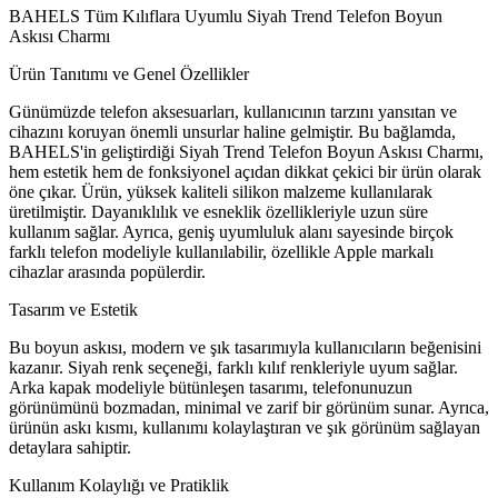
BAHELS Tüm Kılıflara Uyumlu Siyah Trend Telefon Boyun
Askısı Charmı
Ürün Tanıtımı ve Genel Özellikler
Günümüzde telefon aksesuarları, kullanıcının tarzını yansıtan ve
cihazını koruyan önemli unsurlar haline gelmiştir. Bu bağlamda,
BAHELS'in geliştirdiği Siyah Trend Telefon Boyun Askısı Charmı,
hem estetik hem de fonksiyonel açıdan dikkat çekici bir ürün olarak
öne çıkar. Ürün, yüksek kaliteli silikon malzeme kullanılarak
üretilmiştir. Dayanıklılık ve esneklik özellikleriyle uzun süre
kullanım sağlar. Ayrıca, geniş uyumluluk alanı sayesinde birçok
farklı telefon modeliyle kullanılabilir, özellikle Apple markalı
cihazlar arasında popülerdir.
Tasarım ve Estetik
Bu boyun askısı, modern ve şık tasarımıyla kullanıcıların beğenisini
kazanır. Siyah renk seçeneği, farklı kılıf renkleriyle uyum sağlar.
Arka kapak modeliyle bütünleşen tasarımı, telefonunuzun
görünümünü bozmadan, minimal ve zarif bir görünüm sunar. Ayrıca,
ürünün askı kısmı, kullanımı kolaylaştıran ve şık görünüm sağlayan
detaylara sahiptir.
Kullanım Kolaylığı ve Pratiklik