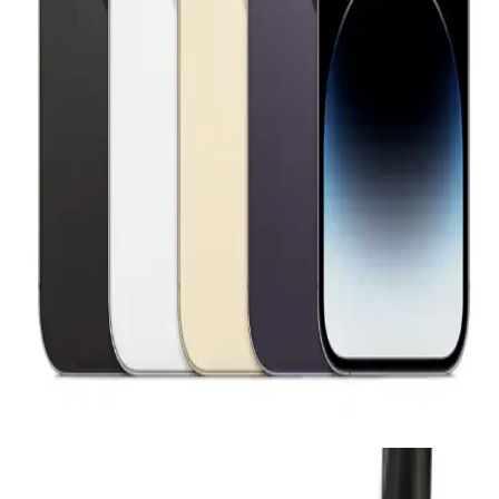
Kullanım İpuçları
iPhone 14 Pro Max için en güncel ve popüler aksesuarlar, koruyucu
kılıflar, ekran koruyucuları, kablosuz şarj cihazları ve diğer
teknolojik ürünlerle cihazınızı kişiselleştirin ve fonksiyonelliği
artırın.
Güvenilir Şarjlı Pil Seçimi ve Güncel Teknoloji
Rehberi
Gelişmiş pil teknolojileri ve markalar hakkında bilgi vererek, güvenli
ve verimli kullanım için doğru pil seçimi ve dikkat edilmesi gereken
noktaları anlatıyoruz.
iPhone 14 Pro Max için Güncel Elektronik
Aksesuarlar ve Trendler
iPhone 14 Pro Max için en güncel aksesuarlar, koruma, şarj ve ses
teknolojileriyle cihaz deneyimini artırır. MagSafe uyumlu ve estetik
seçenekler sunar.
Temel Özellikler