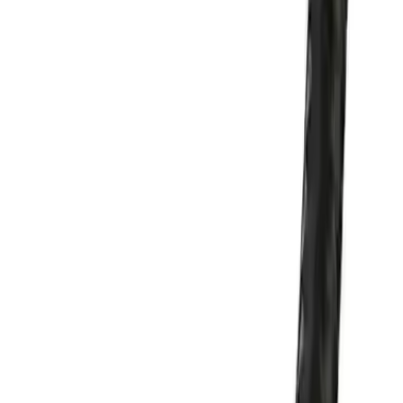
Güç ve Hız:
20V 5A maksimum akım desteğiyle 100W'a
kadar hızlı şarj imkanı sunar. PD2.0 protokolü sayesinde
cihazlarınızı kısa sürede şarj ediyorsunuz.
Veri İletimi:
USB 2.0 standardında 480 Mbps hızında veri
aktarımı sağlar böylece büyük dosyaların transferi kolaylaşır.
Dayanıklılık:
Tek parça SR koruması ile fiş kısmı kırılmaya
karşı güçlendirilmiştir. Kablo aşınmaya ve kopmalara karşı
dirençlidir.
Esneklik:
Kullanıcı yorumlarına göre kablo esnekliği ve
bükülebilirliği oldukça iyidir bu da kullanım kolaylığı sağlar.
Tasarım ve Malzeme Kalitesi
Baseus Cafule kablosu sağlam örgü yapısı ve kaliteli malzemeleriyle
uzun ömürlü kullanım vaat ediyor. Kablo uçları sık kullanıma
rağmen sağlamlığını koruyacak şekilde tasarlanmıştır. Yumuşak
yapısı sayesinde rahat bir kullanım deneyimi sunuyor. Ancak bazı
kullanıcılar kablonun biraz sert olduğunu ve kıvrılmasının zor
olduğunu belirtiyor. Bu durum dayanıklılığı artırmak için tercih
edilmiş olabilir.