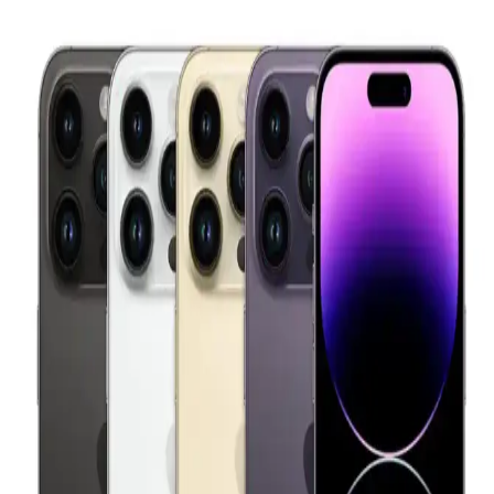
Elektronik Cihazlar İçin Dayanıklı Şarjlı Piller:
Özellikler ve Seçim Kriterleri
Elektronik cihazların performansı ve ömrü, dayanıklı şarjlı pillerle
doğrudan ilişkilidir. Yüksek kapasite ve gelişmiş teknolojilerle uzun
ömür sağlar, doğru seçim ve kullanım önemli.
iPhone 18 ve 20 için Şarj Kablosu Koruma Setleri:
Özellikler ve Kullanım İpuçları
iPhone 18 ve 20 modelleri için tasarlanan şarj kablosu koruma
setleri, malzeme ve tasarım özellikleriyle kablo ömrünü uzatır,
kullanım kolaylığı sağlar ve çeşitli koruma seviyeleri sunar.
Samsung 45W Hızlı Şarj Kablosu: Güçlü ve
Güvenilir Şarj Çözümü
Samsung 45W hızlı şarj kablosu, yüksek güç çıkışı ve güvenlik
özellikleriyle cihazlarınızı kısa sürede şarj eder, dayanıklı yapısı ve
uyumluluğu ile günlük kullanımda avantaj sağlar.
iPhone 14 Pro Max için Güncel Aksesuarlar ve