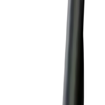
kullanılabilir.
Esneklik:
Bükülebilirliği sayesinde pratik kullanım sağlar.
Kalite Algısı:
Kullanıcılar kablonun kaliteli ve sağlam
olduğunu vurguluyor.
Uzunluk:
2 metrelik yapısı cihazları prizden uzakta
kullanmaya olanak tanıyor.
Dikkat Edilmesi Gerekenler
Bazı kullanıcılar kablonun sert olduğunu ve kıvrılmasının zor
olduğunu belirtiyor.
Ürünün PD 2.0 protokolü bazı kullanıcılar tarafından düşük
bulunuyor.
Görüntü aktarımı yapmaması video iletimi gereken
durumlarda dezavantajdır.
Kablo üzerindeki kumaş kaplama zamanla sertleşebilir.
Sonuç ve Değerlendirme