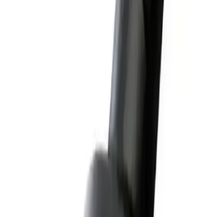
Görüntü aktarımı desteği yok
Kablo biraz sert olabilir
PD 2.0 protokolü bazı kullanıcılar için düşük kalabilir
Baseus Cafule PD2.0 kablosu teknolojik ihtiyaçlara uygun güvenilir
ve kullanışlı bir aksesuar olarak öne çıkıyor. Hem şarj hem de veri
aktarımı için sağlam bir çözüm arayanlar için tavsiye edilebilir.
Paylaş:
f
𝕏
Yorumlar:
Yorum
0
Beğen
Ayın popüler yazıları