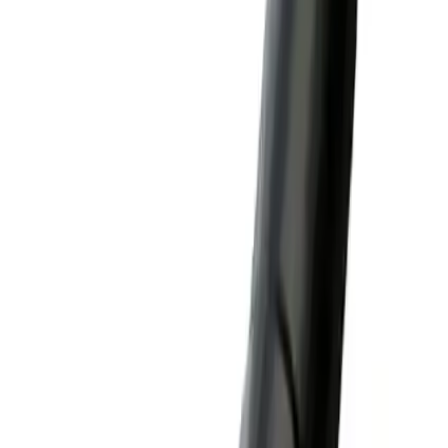
Baseus Cafule PD2.0 100W USB-C - Type-C kablosu hızlı şarj ve
veri aktarımı ihtiyaçlarını karşılayan dayanıklı ve kaliteli bir üründür.
Özellikle yüksek güç gerektiren cihazlar için ideal bir seçimdir.
Tasarımı ve malzeme kalitesi uzun ömürlü kullanım sağlar. Kullanıcı
yorumları ürünün performansından genel olarak memnuniyet
duyulduğunu gösteriyor.
Bununla birlikte sertlik ve görüntü aktarımı eksikliği gibi bazı
sınırlamalar mevcut. Bu özellikler kullanım amacına göre
değerlendirilmelidir. Eğer hızlı şarj ve sağlamlık öncelikleriniz
arasındaysa Baseus Cafule kablo beklentilerinizi karşılar.
Öne Çıkan Avantajlar
100W hızlı şarj desteği
2 metre uzunluk ile esnek kullanım
Dayanıklı ve kopmaya dirençli yapı
Yüksek veri transfer hızı
Dikkat Edilmesi Gerekenler