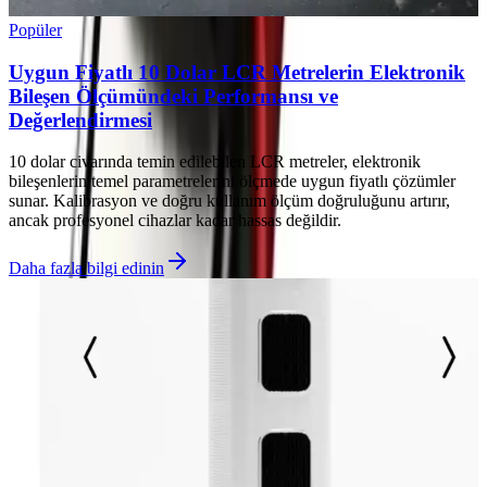
Popüler
Uygun Fiyatlı 10 Dolar LCR Metrelerin Elektronik
Bileşen Ölçümündeki Performansı ve
Değerlendirmesi
10 dolar civarında temin edilebilen LCR metreler, elektronik
bileşenlerin temel parametrelerini ölçmede uygun fiyatlı çözümler
sunar. Kalibrasyon ve doğru kullanım ölçüm doğruluğunu artırır,
ancak profesyonel cihazlar kadar hassas değildir.
Daha fazla bilgi edinin