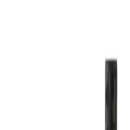
Baseus Cafule PD2.0 100W USB-C -
Type-C Data ve Şarj Kablosu İncelemesi
Olga Çelik
Yazarı Ziyaret Et
İlham Veren Yazılar
Yazar
Olga Çelik
Tür
İlham Veren Yazılar
Yayınlanma
31 Ocak 2026
Bu Yazı Hakkında
Baseus Cafule PD2.0 100W USB-C Type-C kablosu,
hızlı şarj ve 480 Mbps veri aktarımı sunar. Dayanıklı
yapısı ve 2 metrelik uzunluğuyla kullanıcı dostudur.
Görüntü aktarımı desteklemez, sertlik bazı
kullanıcılarca eleştirilmiştir.
Trendler, ipuçları, rehberler ve yeni fikirlerle dolu
içerikler burada sizi bekliyor.
Ürün Tanıtımı
Baseus Cafule PD2.0 100W USB-C - Type-C kablosu yüksek