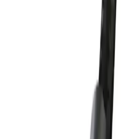
Performans Analizi
Hızlı Şarj Özelliği
Ürün 100W gücünde hızlı şarj desteğiyle öne çıkıyor. Kullanıcılar
uzunluğuna rağmen şarj hızının etkilenmediğini ve cihazların hızlıca
dolduğunu belirtiyor. Turbo şarj desteği olduğu ifade edilse de bazı
yorumlarda bu özelliğin tam olarak desteklenmediği belirtiliyor. Bu
durum cihaz uyumluluğuna bağlı olarak değişiyor.
Veri Aktarımı
480 Mbps hızında veri transferi günlük kullanım için yeterlidir.
Büyük dosyaların aktarımı sırasında performans kaybı yaşanmıyor.
Ancak ürün görüntü aktarımı desteği sunmuyor bu nedenle video
sinyali iletimi için uygun değildir.
Kullanıcı Deneyimleri
Olumlu Yönler
Dayanıklılık:
Kablo kopmaya karşı dirençlidir ve uzun süre