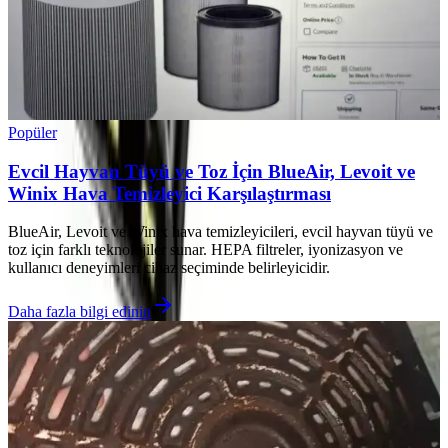
Popüler
Evcil Hayvan Tüyü ve Toz İçin BlueAir, Levoit ve
Winix Hava Temizleyici Karşılaştırması
BlueAir, Levoit ve Winix hava temizleyicileri, evcil hayvan tüyü ve
toz için farklı teknolojiler sunar. HEPA filtreler, iyonizasyon ve
kullanıcı deneyimleri cihaz seçiminde belirleyicidir.
Daha fazla bilgi edinin