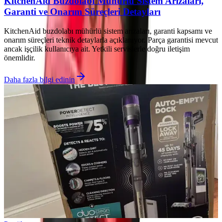
KitchenAid Buzdolabı Mühürlü Sistem Arızaları,
Garanti ve Onarım Süreçleri Detayları
KitchenAid buzdolabı mühürlü sistem arızaları, garanti kapsamı ve
onarım süreçleri teknik detaylarla açıklanıyor. Parça garantisi mevcut
ancak işçilik kullanıcıya ait. Yetkili servislerle doğru iletişim
önemlidir.
Daha fazla bilgi edinin