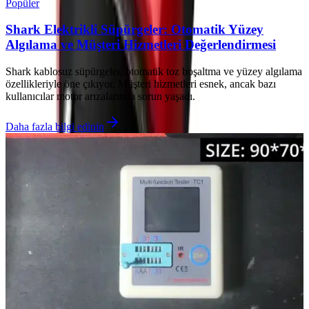
Popüler
Shark Elektrikli Süpürgeler: Otomatik Yüzey
Algılama ve Müşteri Hizmetleri Değerlendirmesi
Shark kablosuz süpürgeler, otomatik toz boşaltma ve yüzey algılama
özellikleriyle öne çıkıyor. Müşteri hizmetleri esnek, ancak bazı
kullanıcılar motor arızalarında sorun yaşadı.
Daha fazla bilgi edinin