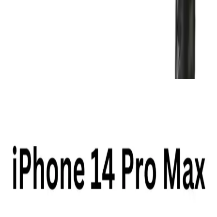
performanslı veri aktarımı ve hızlı şarj özelliklerini bir arada sunan
dayanıklı ve kaliteli bir üründür. 2 metre uzunluğunda olan bu kablo
siyah ve kırmızı renk seçenekleriyle estetik bir görünüm sağlar.
Universal uyumluluğa sahip olması sayesinde farklı marka ve
modellerle rahatlıkla kullanılabilir.
Ayrıca Bakınız
Çoklu Cihazlar İçin Hızlı ve Güvenli Şarj İstasyonu
Seçimi: Teknik Özellikler ve Marka İncelemesi
Çoklu cihazlar için hızlı şarj ve güvenlik özelliklerine sahip şarj
istasyonları, USB-C PD ve Quick Charge teknolojileri ile cihazların
pil ömrünü koruyarak verimli şarj sağlar. Anker, Ugreen ve Satechi
öne çıkan markalardır.
Mediamarkt Kayseri'de Geniş Telefon Aksesuarları
Seçenekleri ve Ürün Çeşitleri
Mediamarkt Kayseri, geniş ürün yelpazesiyle telefon aksesuarları
sunuyor. Şarj kabloları, kılıflar, ekran koruyucuları ve kulaklıklar
gibi çeşitli ürünlerle telefonlarınızı koruyun ve kişiselleştirin.