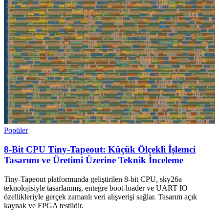
Popüler
8-Bit CPU Tiny-Tapeout: Küçük Ölçekli İşlemci
Tasarımı ve Üretimi Üzerine Teknik İnceleme
Tiny-Tapeout platformunda geliştirilen 8-bit CPU, sky26a
teknolojisiyle tasarlanmış, entegre boot-loader ve UART IO
özellikleriyle gerçek zamanlı veri alışverişi sağlar. Tasarım açık
kaynak ve FPGA testlidir.