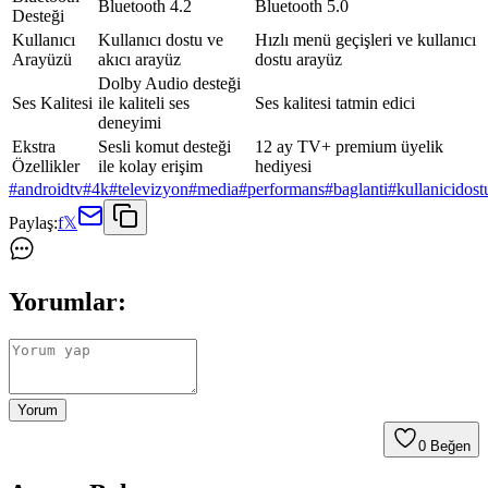
Bluetooth 4.2
Bluetooth 5.0
Desteği
Kullanıcı
Kullanıcı dostu ve
Hızlı menü geçişleri ve kullanıcı
Arayüzü
akıcı arayüz
dostu arayüz
Dolby Audio desteği
Ses Kalitesi
ile kaliteli ses
Ses kalitesi tatmin edici
deneyimi
Ekstra
Sesli komut desteği
12 ay TV+ premium üyelik
Özellikler
ile kolay erişim
hediyesi
#
androidtv
#
4k
#
televizyon
#
media
#
performans
#
baglanti
#
kullanicidost
Paylaş:
f
𝕏
Yorumlar:
Yorum
0
Beğen