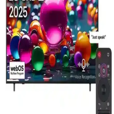
Toshiba 50UA3D63DT ve Vestel 50UA9740 50 inç 4K Smart TV
modelleri, Android işletim sistemi, HDR10+ ve Dolby Vision
desteğiyle görüntü ve ses kalitesi açısından karşılaştırıldı.
Dijitsu 42DS9000 42 İnç Full HD Android Smart
LED TV İnceleme ve Değerlendirme
Dijitsu 42DS9000, 42 inç Full HD Android Smart LED TV, şık
tasarımı ve geniş bağlantı seçenekleriyle temel ihtiyaçlara uygun,
ancak ses ve görüntü kalitesi ortalamanın altında kalan bir televizyon
seçeneğidir.
LG 65QNED80T ve TCL 75T7BG Karşılaştırması:
Hangi Televizyon Sizin İçin Uygun
LG 65QNED80T ve TCL 75T7BG televizyonlarının özellikleri,
görüntü ve ses teknolojileri ile kullanıcı yorumlarıyla detaylı
karşılaştırması.
Xiaomi Mi TV Stick Android TV Box İncelemesi:
Özellikler ve Kullanıcı Deneyimleri
Xiaomi Mi TV Stick, Android TV platformu ve kompakt tasarımıyla
televizyonunuza akıllı özellikler katıyor. Teknik sorunlar ve kullanıcı