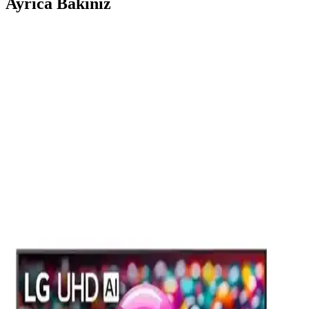
Ayrıca Bakınız
Strong ML32ES2000 32 İnç HD Ready Android
Akıllı LED TV İnceleme ve Özellikleri
Strong ML32ES2000 32 inç HD Ready Android LED TV, şık
tasarımı ve enerji tasarrufu özellikleriyle evinizde temel eğlence
sağlar. İnce detaylar ve bağlantı seçenekleriyle kullanıcı
memnuniyetini hedefler.
Sunny SN50LEDH6886 50 İnç 4K Ultra HD
Android LED TV Modern Ev Eğlencesi İçin Uygun
Bir Seçenek
Sunny SN50LEDH6886 50 inç 4K Ultra HD Android LED TV,
yüksek çözünürlük, HDR desteği ve akıllı platformuyla evde sinema
keyfi sunar, çeşitli bağlantı seçenekleri ve şık tasarımıyla öne çıkar.
Toshiba 50UA3D63DT ve Vestel 50UA9740 50 İnç
4K Ultra HD Smart TV Karşılaştırması
Toshiba 50UA3D63DT ve Vestel 50UA9740 50 inç 4K Smart TV