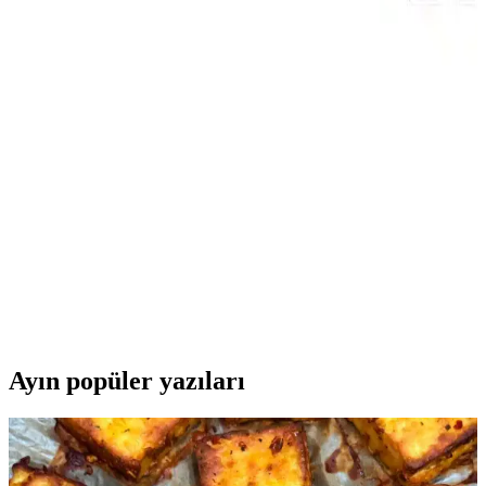
geri bildirimleriyle birlikte detaylı inceleme.
Sunny SX1125B Hı Level Axen Android TV LCD
LED Kumandası: Uyumluluk ve Ergonomi
Sunny SX1125B Hı Level Axen Android TV LCD LED
kumandası, Sunny televizyonlarla uyumlu, ergonomik tasarımlı ve
Android TV özelliklerini destekleyen pratik bir kontrol cihazıdır.
Tuş sertliği ve malzeme kalitesi geliştirilebilir.
LG 55UA85006LA ve Philips 65PUS8057
Modellerinin Detaylı Karşılaştırması
LG 55UA85006LA ve Philips 65PUS8057 modellerinin özellikleri,
kullanıcı yorumları ve karşılaştırmasıyla en iyi seçimi yapmanıza
yardımcı oluyor.
Ayın popüler yazıları