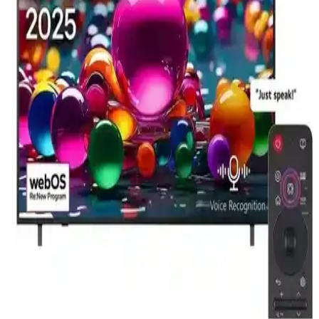
modelleri, Android işletim sistemi, HDR10+ ve Dolby Vision
desteğiyle görüntü ve ses kalitesi açısından karşılaştırıldı.
Dijitsu 42DS9000 42 İnç Full HD Android Smart
LED TV İnceleme ve Değerlendirme
Dijitsu 42DS9000, 42 inç Full HD Android Smart LED TV, şık
tasarımı ve geniş bağlantı seçenekleriyle temel ihtiyaçlara uygun,
ancak ses ve görüntü kalitesi ortalamanın altında kalan bir televizyon
seçeneğidir.
LG 65QNED80T ve TCL 75T7BG Karşılaştırması:
Hangi Televizyon Sizin İçin Uygun
LG 65QNED80T ve TCL 75T7BG televizyonlarının özellikleri,
görüntü ve ses teknolojileri ile kullanıcı yorumlarıyla detaylı
karşılaştırması.
Xiaomi Mi TV Stick Android TV Box İncelemesi:
Özellikler ve Kullanıcı Deneyimleri
Xiaomi Mi TV Stick, Android TV platformu ve kompakt tasarımıyla
televizyonunuza akıllı özellikler katıyor. Teknik sorunlar ve kullanıcı