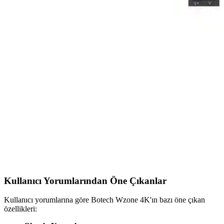
geri bildirimleriyle birlikte detaylı inceleme.
Sunny SX1125B Hı Level Axen Android TV LCD
LED Kumandası: Uyumluluk ve Ergonomi
Sunny SX1125B Hı Level Axen Android TV LCD LED
kumandası, Sunny televizyonlarla uyumlu, ergonomik tasarımlı ve
Android TV özelliklerini destekleyen pratik bir kontrol cihazıdır.
Tuş sertliği ve malzeme kalitesi geliştirilebilir.
LG 55UA85006LA ve Philips 65PUS8057
Modellerinin Detaylı Karşılaştırması
LG 55UA85006LA ve Philips 65PUS8057 modellerinin özellikleri,
kullanıcı yorumları ve karşılaştırmasıyla en iyi seçimi yapmanıza
yardımcı oluyor.
Kullanıcı Yorumlarından Öne Çıkanlar
Kullanıcı yorumlarına göre Botech Wzone 4K'ın bazı öne çıkan
özellikleri: