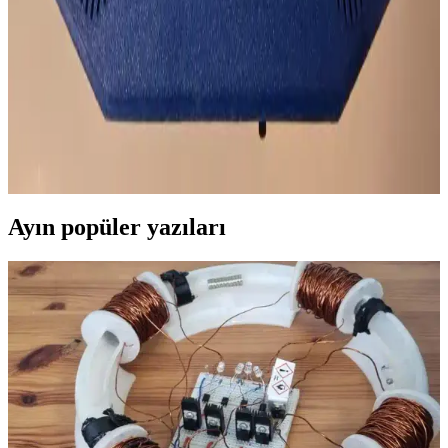
sunarak oyun deneyimini zenginleştiriyor. Farklı modeller ve fiyat
seçenekleriyle kullanıcıların ihtiyaçlarına uygun çözümler mevcut.
Taşınabilir Nintendo 64 Konsolu Tasarımı ve Teknik
Özellikleri Üzerine Detaylı İnceleme
Taşınabilir N64 projesi, özel 3D baskı kasası ve özgün PCB
tasarımlarıyla orijinal Nintendo 64 deneyimini mobil hale getiriyor.
Teknik detaylar ve donanım özellikleri kapsamlı şekilde ele alınıyor.
Ayın popüler yazıları