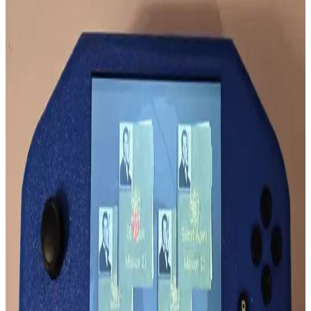
Evil Sine Wave, diyot kırpma devreleriyle sinüs dalgasının belirli
seviyelerde kırpılması sonucu oluşan, kare dalgaya benzeyen ancak
yumuşak kenarlı bir sinyal formudur. Ses elektroniğinde harmonik
yapıyı etkiler.
Klima Ünitesinden Gelen Metalik Seslerin Nedenleri
ve Normalliği Hakkında Detaylı İnceleme
Klima ünitelerinden gelen metalik sesler genellikle inverter
teknolojisi ve defrost döngüsünden kaynaklanır. Ancak sürekli ve
yüksek sesler mekanik arızaların işareti olabilir. Uzman kontrolü
önerilir.
3.5mm Kulaklık Jakında Radyo Parazitleri ve
Mikrofon Ses Bozulmaları
3.5mm kulaklık jakına bağlı mikrofonlarda duyulan garip sesler,
radyo frekanslarının elektromanyetik parazitlerinden kaynaklanır. Bu
parazitler, gerçek dinleme faaliyetleriyle karıştırılmamalıdır.
Mikado MD SBT25 ve Lecoo DS103 Ses Özellikleri
Karşılaştırması ve Kullanım Tavsiyeleri