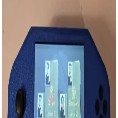
Evil Sine Wave ve Diyot Kırpma Devrelerinin Ses
Elektroniğindeki Teknik İncelenmesi
Evil Sine Wave, diyot kırpma devreleriyle sinüs dalgasının belirli
seviyelerde kırpılması sonucu oluşan, kare dalgaya benzeyen ancak
yumuşak kenarlı bir sinyal formudur. Ses elektroniğinde harmonik
yapıyı etkiler.
Klima Ünitesinden Gelen Metalik Seslerin Nedenleri
ve Normalliği Hakkında Detaylı İnceleme
Klima ünitelerinden gelen metalik sesler genellikle inverter
teknolojisi ve defrost döngüsünden kaynaklanır. Ancak sürekli ve
yüksek sesler mekanik arızaların işareti olabilir. Uzman kontrolü
önerilir.
3.5mm Kulaklık Jakında Radyo Parazitleri ve
Mikrofon Ses Bozulmaları
3.5mm kulaklık jakına bağlı mikrofonlarda duyulan garip sesler,
radyo frekanslarının elektromanyetik parazitlerinden kaynaklanır. Bu
parazitler, gerçek dinleme faaliyetleriyle karıştırılmamalıdır.