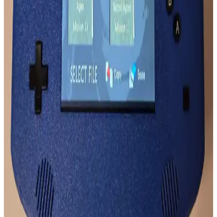
Mikado MD SBT25 ve Lecoo DS103 modellerinin ses özellikleri
detaylı karşılaştırmasıyla, hangi modelin ihtiyaçlarınıza uygun
olduğunu öğrenin ve doğru seçimi yapın.
Grundig ve Xiaomi Taşınabilir Hoparlör
Karşılaştırması: Teknik Özellikler ve Kullanım
Avantajları
Grundig ve Xiaomi hoparlörlerin ses kalitesi, pil ömrü ve tasarım
özellikleri karşılaştırılarak, farklı kullanım ihtiyaçlarına uygun en iyi
seçeneği belirlemenize yardımcı olur.
QCY T13 ve Huawei FreeBuds SE 2 Kulaklık
Karşılaştırması: Hangi Model Sizin İçin Uygun
QCY T13 ve Huawei FreeBuds SE 2 modellerinin tasarım, ses
kalitesi, pil ömrü ve ek özellikleri detaylı karşılaştırmasıyla,
kullanıcılara en uygun kulaklık seçiminde rehberlik sağlanıyor.
Kablosuz Oyun Kulaklıkları: Performans ve
Teknolojide Güncel Trendler
Kablosuz oyun kulaklıkları, yüksek ses kalitesi ve hareket özgürlüğü