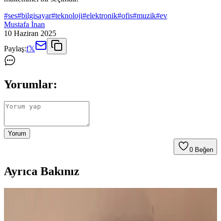
#
ses
#
bilgisayar
#
teknoloji
#
elektronik
#
ofis
#
muzik
#
ev
Mustafa İnan
10 Haziran 2025
Paylaş:
f
𝕏
Yorumlar:
Yorum
0
Beğen
Ayrıca Bakınız
Evil Sine Wave ve Diyot Kırpma Devrelerinin Ses
Elektroniğindeki Teknik İncelenmesi