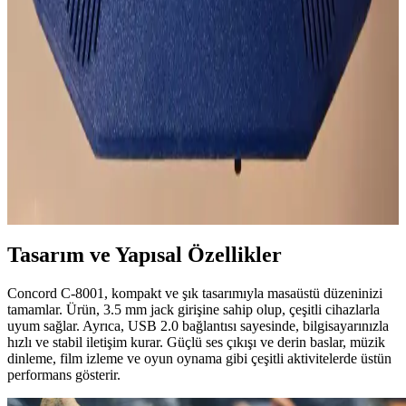
Teknolojide Güncel Trendler
Kablosuz oyun kulaklıkları, yüksek ses kalitesi ve hareket özgürlüğü
sunarak oyun deneyimini zenginleştiriyor. Farklı modeller ve fiyat
seçenekleriyle kullanıcıların ihtiyaçlarına uygun çözümler mevcut.
Taşınabilir Nintendo 64 Konsolu Tasarımı ve Teknik
Özellikleri Üzerine Detaylı İnceleme
Taşınabilir N64 projesi, özel 3D baskı kasası ve özgün PCB
tasarımlarıyla orijinal Nintendo 64 deneyimini mobil hale getiriyor.
Teknik detaylar ve donanım özellikleri kapsamlı şekilde ele alınıyor.
Tasarım ve Yapısal Özellikler
Concord C-8001, kompakt ve şık tasarımıyla masaüstü düzeninizi
tamamlar. Ürün, 3.5 mm jack girişine sahip olup, çeşitli cihazlarla
uyum sağlar. Ayrıca, USB 2.0 bağlantısı sayesinde, bilgisayarınızla
hızlı ve stabil iletişim kurar. Güçlü ses çıkışı ve derin baslar, müzik
dinleme, film izleme ve oyun oynama gibi çeşitli aktivitelerde üstün
performans gösterir.