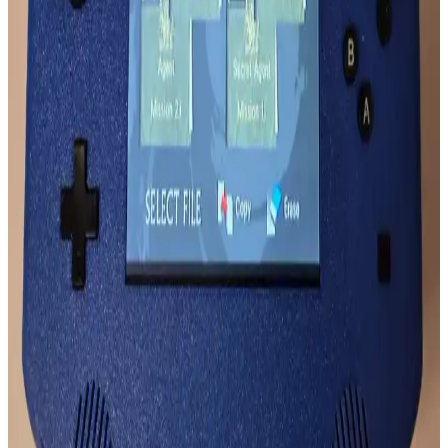
Mikado MD SBT25 ve Lecoo DS103 Ses Özellikleri
Karşılaştırması ve Kullanım Tavsiyeleri
Mikado MD SBT25 ve Lecoo DS103 modellerinin ses özellikleri
detaylı karşılaştırmasıyla, hangi modelin ihtiyaçlarınıza uygun
olduğunu öğrenin ve doğru seçimi yapın.
Grundig ve Xiaomi Taşınabilir Hoparlör
Karşılaştırması: Teknik Özellikler ve Kullanım
Avantajları
Grundig ve Xiaomi hoparlörlerin ses kalitesi, pil ömrü ve tasarım
özellikleri karşılaştırılarak, farklı kullanım ihtiyaçlarına uygun en iyi
seçeneği belirlemenize yardımcı olur.
QCY T13 ve Huawei FreeBuds SE 2 Kulaklık
Karşılaştırması: Hangi Model Sizin İçin Uygun
QCY T13 ve Huawei FreeBuds SE 2 modellerinin tasarım, ses
kalitesi, pil ömrü ve ek özellikleri detaylı karşılaştırmasıyla,
kullanıcılara en uygun kulaklık seçiminde rehberlik sağlanıyor.
Kablosuz Oyun Kulaklıkları: Performans ve