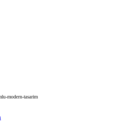
umlu-modern-tasarim
i