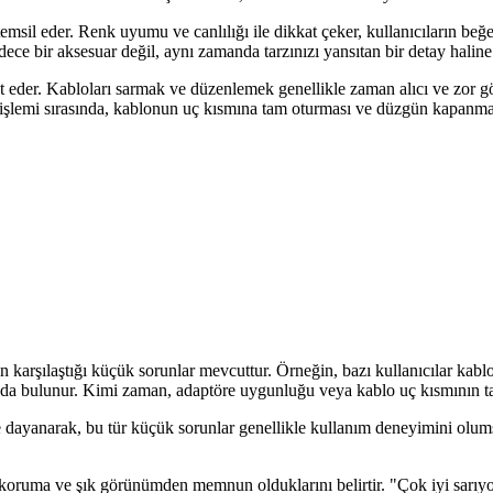
emsil eder. Renk uyumu ve canlılığı ile dikkat çeker, kullanıcıların be
ece bir aksesuar değil, aynı zamanda tarzınızı yansıtan bir detay haline 
et eder. Kabloları sarmak ve düzenlemek genellikle zaman alıcı ve zor gö
gı işlemi sırasında, kablonun uç kısmına tam oturması ve düzgün kapanma
ın karşılaştığı küçük sorunlar mevcuttur. Örneğin, bazı kullanıcılar kab
r da bulunur. Kimi zaman, adaptöre uygunluğu veya kablo uç kısmının 
ne dayanarak, bu tür küçük sorunlar genellikle kullanım deneyimini olum
koruma ve şık görünümden memnun olduklarını belirtir. "Çok iyi sarıyor