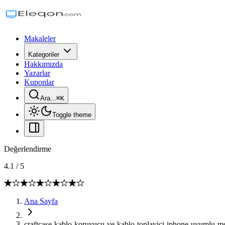
Makaleler
Kategoriler
Hakkımızda
Yazarlar
Kuponlar
Ara...
⌘
K
Toggle theme
Değerlendirme
4.1
/
5
Ana Sayfa
craftcase-kablo-koruyucu-ve-kablo-toplayici-iphone-uyumlu-m