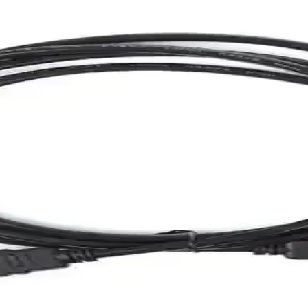
a Zorluklarının Detaylı İncelenmesi
bir çözüm sunar. Ancak mekanik dayanıklılık, standart uyumu ve estetik g
nilir ve Hızlı Ağ Bağlantısı
 direnç sağlayarak hem ev hem de kurumsal ağlarda üstün performans sunar
i Taşıma Çözümleri
güvenle taşımanızı sağlar. Su geçirmez özellikleri ve düzenli bölmeleri
ellikler ve Kullanım İpuçları
malzeme ve tasarım özellikleriyle kablo ömrünü uzatır, kullanım kolaylığ
e Etkili Çözüm Alternatifleri
setleri, pratik ve güvenilir izolasyon çözümleri sunar. Farklı boyut ve öze
nnect Yöntemleri ve Türleri