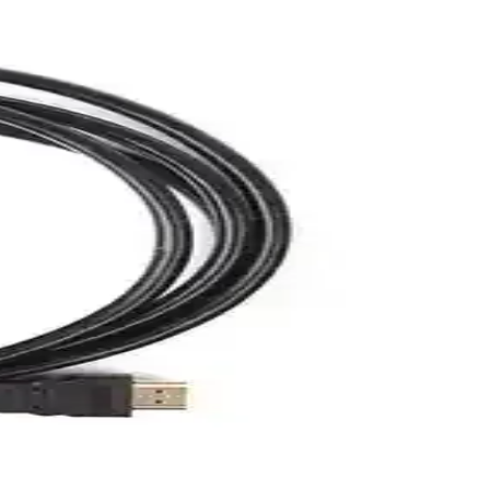
ibi zorluklar tasarımcıları etkiler.
. Doğru seçimle ağ güvenliğinizi ve hızınızı artırabilirsiniz.
yle günlük ve profesyonel kullanımda ideal çözümler sunar.
ı sağlar ve çeşitli koruma seviyeleri sunar.
llikleriyle, sistemlerin dayanıklılığını artırır ve bakım maliyetlerini