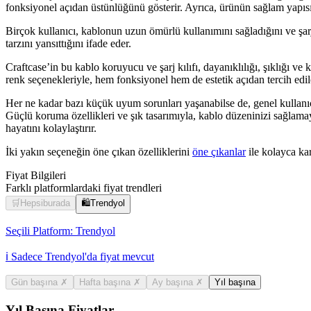
fonksiyonel açıdan üstünlüğünü gösterir. Ayrıca, ürünün sağlam yapısı v
Birçok kullanıcı, kablonun uzun ömürlü kullanımını sağladığını ve şarj 
tarzını yansıttığını ifade eder.
Craftcase’in bu kablo koruyucu ve şarj kılıfı, dayanıklılığı, şıklığı 
renk seçenekleriyle, hem fonksiyonel hem de estetik açıdan tercih edil
Her ne kadar bazı küçük uyum sorunları yaşanabilse de, genel kullanı
Güçlü koruma özellikleri ve şık tasarımıyla, kablo düzeninizi sağlama
hayatını kolaylaştırır.
İki yakın seçeneğin öne çıkan özelliklerini
öne çıkanlar
ile kolayca karş
Fiyat Bilgileri
Farklı platformlardaki fiyat trendleri
🛒
Hepsiburada
🛍️
Trendyol
Seçili Platform:
Trendyol
ℹ️ Sadece Trendyol'da fiyat mevcut
Gün başına
✗
Hafta başına
✗
Ay başına
✗
Yıl başına
Yıl Başına Fiyatlar