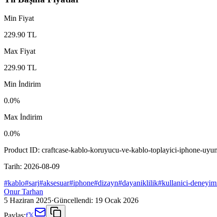
Min Fiyat
229.90
TL
Max Fiyat
229.90
TL
Min İndirim
0.0
%
Max İndirim
0.0
%
Product ID:
craftcase-kablo-koruyucu-ve-kablo-toplayici-iphone-uy
Tarih:
2026-08-09
#
kablo
#
sarj
#
aksesuar
#
iphone
#
dizayn
#
dayaniklilik
#
kullanici-deneyim
Onur Tarhan
5 Haziran 2025
·
Güncellendi:
19 Ocak 2026
Paylaş:
f
𝕏