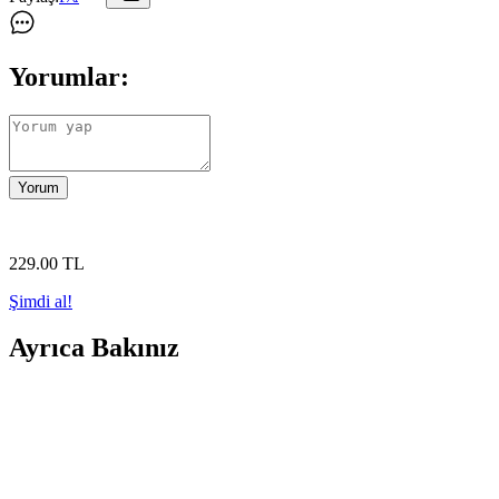
Yorumlar:
Yorum
229
.00
TL
Şimdi al!
Ayrıca Bakınız
PCB Üzerinde Yanlış Pinout Sorunlarında Kabloyla 
Yanlış pinout sorunları, entegrelerin veri sayfası hataları veya PCB ek