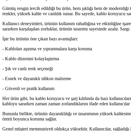
Gümüş rengin tercih edildiği bu ürün, hem şıklığı hem de modernliği t
renkler, yüksek kalite ve canlılık sunar. Bu sayede, kablo koruyucu sad
Kullanıcı deneyimleri, ürünün kullanım rahatlığına ve etkinliğine işar
sararken karşılaşılan zorluklar, ürünün tasarımı sayesinde azalır. Sar
İşte bu ürünün öne çıkan bazı avantajları:
- Kabloları aşınma ve yıpranmalara karşı koruma
- Kablo düzenini kolaylaştırma
- Şık ve canlı renk seçeneği
- Esnek ve dayanıklı silikon malzeme
- Güvenli ve pratik kullanım
Her ürün gibi, bu kablo koruyucu ve şarj kılıfında da bazı kullanıcılar
kabloyu sararken zaman zaman zorlandıklarını ifade eden kullanıcıla
Bununla birlikte, ürünün dayanıklılığı ve tasarımının yüksek kalitesi
ömrü boyunca koruma sağlar.
Genel müşteri memnuniyeti oldukça yüksektir. Kullanıcılar, sağladığı 