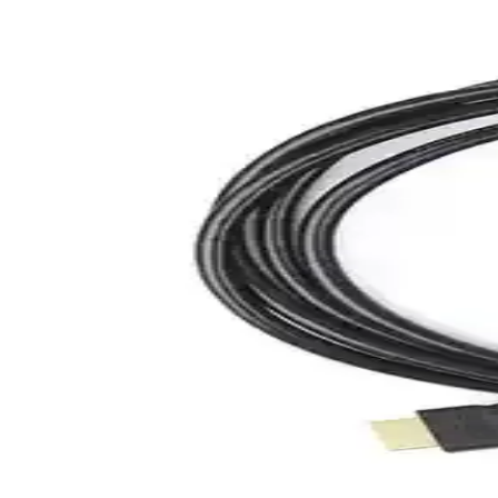
PCB Üretiminde Kablo Bypass Yöntemleri ve Uygulam
PCB üretiminde yüksek akım taşıma ihtiyacında kablo köprüleri pratik 
Yüksek Performanslı Cat6 Ethernet Kabloları ile Güve
Cat6 Ethernet kabloları, yüksek hız, dayanıklılık ve parazitlere karşı
Elektronik Aksesuar Çantaları: Dayanıklı ve Güvenl
Dayanıklı ve fonksiyonel elektronik aksesuar çantaları, cihazlarınızı 
iPhone 18 ve 20 için Şarj Kablosu Koruma Setleri: Öz
iPhone 18 ve 20 modelleri için tasarlanan şarj kablosu koruma setleri, 
Kablo Tamiri İçin Isı Shrink Boru Setleri: Güvenilir v
Elektrik ve elektronik altyapılarında kablo onarımı için ısı shrink boru 
düşürür.
PCB'ye Doğrudan Bağlantı Sağlayan Board-in Interco