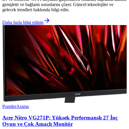
genişletir ve bağlantı sorunlarını çözer. Güncel teknolojiler ve
gelecek trendleri hakkında bilgi edin.
Daha fazla bilgi edinin
Popüler
Arama
Acer Nitro VG271P: Yüksek Performanslı 27 İnç
Oyun ve Çok Amaçlı Monitör