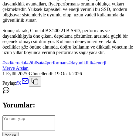
dayanıklılık avantajları, fiyat/performans oranını oldukça yukarı
çekmektedir. Yüksek kapasiteli ve enerji verimli bu SSD, modern
bilgisayar sistemleriyle uyumlu olup, uzun vadeli kullanımda da
güvenilirlik sunar.
Sonuç olarak, Crucial BX500 2TB SSD, performans ve
dayanıklılığıyla öne çıkan, depolama çözümleri arasında güçlü bir
seçenek olmayı sürdürüyor. Kullanıcı deneyimleri ve teknik
özellikler göz önüne alınında, doğru kullanım ve dikkatli yönetim ile
uzun yıllar boyunca verimli performans sağlayacaktır.
#
ssd
#
crucial
#
2tb
#
sata
#
performans
#
dayaniklilik
#
enerji
Merve Arslan
1 Eylül 2025
·
Güncellendi:
19 Ocak 2026
Paylaş:
f
𝕏
Yorumlar:
Yorum