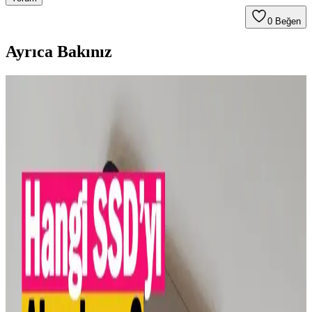
0
Beğen
Ayrıca Bakınız
PCIe 6.0 SSD Teknolojisi: Yüksek Hız ve Tüketici
Donanımına Etkileri
Micron'un deneysel PCIe 6.0 SSD'si 30.25 GB/s hızla mevcut
SSD'lerin iki kat performansını sunuyor. Ancak rastgele erişim ve
PCIe hat sayısı gibi faktörler tüketici deneyimini etkiliyor.
NTFS Veri Bölümünün Kaybolması ve Disk Sağlığı:
Sorunlar, Değerlendirme ve Çözümler
NTFS veri bölümünün kaybolması disk arızaları ve mantıksal
sorunlara işaret eder. Disk sağlığı değerlendirmesi ve veri kurtarma
yöntemleriyle veri kaybı azaltılabilir, ancak uzun vadede disk
değişimi gerekebilir.
Harici SSD Kullanımı ve Hareket Ettirmenin
Güvenliği: Teknik ve Sağlık Açısından