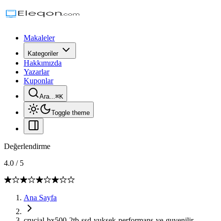
Makaleler
Kategoriler
Hakkımızda
Yazarlar
Kuponlar
Ara...
⌘
K
Toggle theme
Değerlendirme
4.0
/
5
Ana Sayfa
crucial-bx500-2tb-ssd-yuksek-performans-ve-guvenilir-