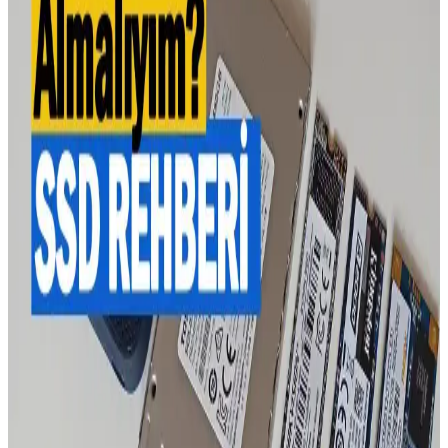
Değerlendirme
Harici SSD'ler hareketli parça içermediğinden fiziksel zarar görmez
ancak veri aktarımı sırasında bağlantı kesilmesi risklidir. Dizüstü
bilgisayarların yumuşak yüzeylerde kullanımı ısı artışına ve sağlık
sorunlarına yol açabilir.
Crucial P3 SSD Fiyat ve Performans Analizi: Güncel
Özellikler ve Piyasa Durumu
Crucial P3 SSD'nin temel özellikleri ve performans detayları
hakkında bilgi bulunmamaktadır. Ancak, genel SSD avantajlarıyla
yüksek hız ve dayanıklılık sunması beklenir.
NVMe SSD Seçiminde Crucial ve WD Blue
Modelleri Karşılaştırması ve Performans Analizi
Crucial ve WD Blue NVMe SSD modellerinin performans,
güvenilirlik ve fiyat açısından karşılaştırmasıyla uygun depolama
çözümünü seçmenize yardımcı oluyoruz.
Crucial P3 NVMe SSD ile Yüksek Performanslı
Depolama Çözümleri ve Güncel Teknolojiler