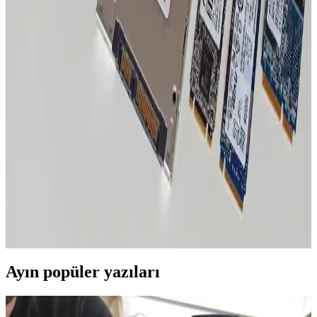
Crucial P3 NVMe SSD, PCIe Gen4 teknolojisi ve yüksek hızlarıyla
oyun ve profesyonel uygulamalarda üstün performans sağlar,
dayanıklılığı ve güvenilirliği ile öne çıkar.
2023 Bütçe Dostu Crucial P3 SSD: Ekonomik ve
Güvenilir Depolama Çözümüne Genel Bakış
Crucial P3 SSD, uygun fiyat ve yüksek hızlar sunarak 2023'te bütçe
dostu depolama çözümüdür. Günlük kullanım ve hafif işler için
ideal, dayanıklı ve enerji verimlidir.
2023 Yılında En İyi SSD Seçenekleri ve
Karşılaştırma Rehberi
2023 yılında SSD seçiminde dikkat edilmesi gereken kriterler, hız,
kapasite ve dayanıklılık gibi faktörler detaylı şekilde anlatılıyor.
Ayın popüler yazıları