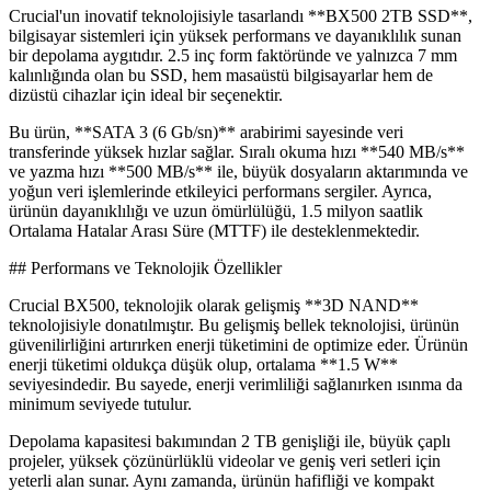
Crucial'un inovatif teknolojisiyle tasarlandı **BX500 2TB SSD**,
bilgisayar sistemleri için yüksek performans ve dayanıklılık sunan
bir depolama aygıtıdır. 2.5 inç form faktöründe ve yalnızca 7 mm
kalınlığında olan bu SSD, hem masaüstü bilgisayarlar hem de
dizüstü cihazlar için ideal bir seçenektir.
Bu ürün, **SATA 3 (6 Gb/sn)** arabirimi sayesinde veri
transferinde yüksek hızlar sağlar. Sıralı okuma hızı **540 MB/s**
ve yazma hızı **500 MB/s** ile, büyük dosyaların aktarımında ve
yoğun veri işlemlerinde etkileyici performans sergiler. Ayrıca,
ürünün dayanıklılığı ve uzun ömürlülüğü, 1.5 milyon saatlik
Ortalama Hatalar Arası Süre (MTTF) ile desteklenmektedir.
## Performans ve Teknolojik Özellikler
Crucial BX500, teknolojik olarak gelişmiş **3D NAND**
teknolojisiyle donatılmıştır. Bu gelişmiş bellek teknolojisi, ürünün
güvenilirliğini artırırken enerji tüketimini de optimize eder. Ürünün
enerji tüketimi oldukça düşük olup, ortalama **1.5 W**
seviyesindedir. Bu sayede, enerji verimliliği sağlanırken ısınma da
minimum seviyede tutulur.
Depolama kapasitesi bakımından 2 TB genişliği ile, büyük çaplı
projeler, yüksek çözünürlüklü videolar ve geniş veri setleri için
yeterli alan sunar. Aynı zamanda, ürünün hafifliği ve kompakt