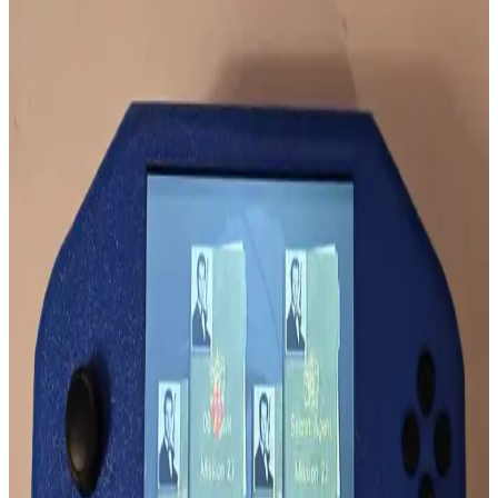
Evil Sine Wave ve Diyot Kırpma Devrelerinin Ses
Elektroniğindeki Teknik İncelenmesi
Evil Sine Wave, diyot kırpma devreleriyle sinüs dalgasının belirli
seviyelerde kırpılması sonucu oluşan, kare dalgaya benzeyen ancak
yumuşak kenarlı bir sinyal formudur. Ses elektroniğinde harmonik
yapıyı etkiler.
Klima Ünitesinden Gelen Metalik Seslerin Nedenleri
ve Normalliği Hakkında Detaylı İnceleme
Klima ünitelerinden gelen metalik sesler genellikle inverter
teknolojisi ve defrost döngüsünden kaynaklanır. Ancak sürekli ve
yüksek sesler mekanik arızaların işareti olabilir. Uzman kontrolü
önerilir.
3.5mm Kulaklık Jakında Radyo Parazitleri ve
Mikrofon Ses Bozulmaları
3.5mm kulaklık jakına bağlı mikrofonlarda duyulan garip sesler,
radyo frekanslarının elektromanyetik parazitlerinden kaynaklanır. Bu
parazitler, gerçek dinleme faaliyetleriyle karıştırılmamalıdır.