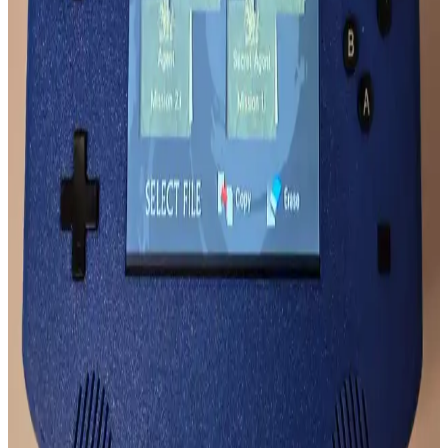
Mikado MD SBT25 ve Lecoo DS103 Ses Özellikleri
Karşılaştırması ve Kullanım Tavsiyeleri
Mikado MD SBT25 ve Lecoo DS103 modellerinin ses özellikleri
detaylı karşılaştırmasıyla, hangi modelin ihtiyaçlarınıza uygun
olduğunu öğrenin ve doğru seçimi yapın.
Grundig ve Xiaomi Taşınabilir Hoparlör
Karşılaştırması: Teknik Özellikler ve Kullanım
Avantajları
Grundig ve Xiaomi hoparlörlerin ses kalitesi, pil ömrü ve tasarım
özellikleri karşılaştırılarak, farklı kullanım ihtiyaçlarına uygun en iyi
seçeneği belirlemenize yardımcı olur.
QCY T13 ve Huawei FreeBuds SE 2 Kulaklık
Karşılaştırması: Hangi Model Sizin İçin Uygun
QCY T13 ve Huawei FreeBuds SE 2 modellerinin tasarım, ses
kalitesi, pil ömrü ve ek özellikleri detaylı karşılaştırmasıyla,
kullanıcılara en uygun kulaklık seçiminde rehberlik sağlanıyor.
Kablosuz Oyun Kulaklıkları: Performans ve