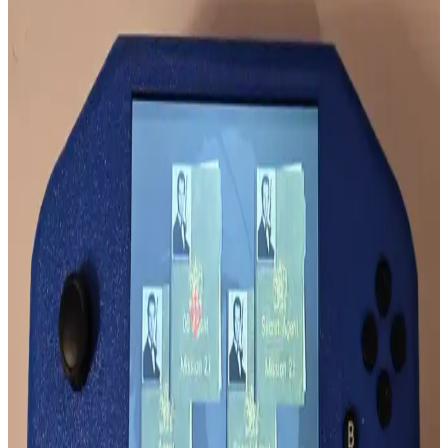
Evil Sine Wave, diyot kırpma devreleriyle sinüs dalgasının belirli
seviyelerde kırpılması sonucu oluşan, kare dalgaya benzeyen ancak
yumuşak kenarlı bir sinyal formudur. Ses elektroniğinde harmonik
yapıyı etkiler.
Klima Ünitesinden Gelen Metalik Seslerin Nedenleri
ve Normalliği Hakkında Detaylı İnceleme
Klima ünitelerinden gelen metalik sesler genellikle inverter
teknolojisi ve defrost döngüsünden kaynaklanır. Ancak sürekli ve
yüksek sesler mekanik arızaların işareti olabilir. Uzman kontrolü
önerilir.
3.5mm Kulaklık Jakında Radyo Parazitleri ve
Mikrofon Ses Bozulmaları
3.5mm kulaklık jakına bağlı mikrofonlarda duyulan garip sesler,
radyo frekanslarının elektromanyetik parazitlerinden kaynaklanır. Bu
parazitler, gerçek dinleme faaliyetleriyle karıştırılmamalıdır.
Mikado MD SBT25 ve Lecoo DS103 Ses Özellikleri
Karşılaştırması ve Kullanım Tavsiyeleri