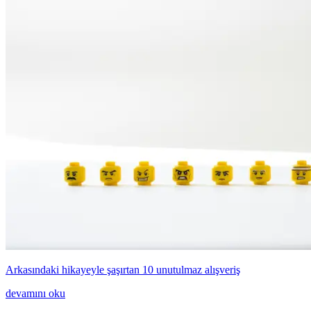
Arkasındaki hikayeyle şaşırtan 10 unutulmaz alışveriş
devamını oku