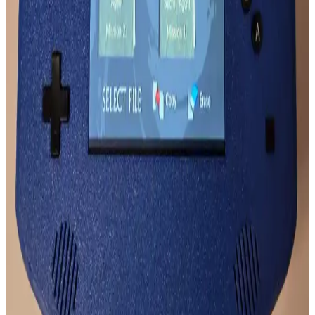
Mikado MD SBT25 ve Lecoo DS103 modellerinin ses özellikleri
detaylı karşılaştırmasıyla, hangi modelin ihtiyaçlarınıza uygun
olduğunu öğrenin ve doğru seçimi yapın.
Grundig ve Xiaomi Taşınabilir Hoparlör
Karşılaştırması: Teknik Özellikler ve Kullanım
Avantajları
Grundig ve Xiaomi hoparlörlerin ses kalitesi, pil ömrü ve tasarım
özellikleri karşılaştırılarak, farklı kullanım ihtiyaçlarına uygun en iyi
seçeneği belirlemenize yardımcı olur.
QCY T13 ve Huawei FreeBuds SE 2 Kulaklık
Karşılaştırması: Hangi Model Sizin İçin Uygun
QCY T13 ve Huawei FreeBuds SE 2 modellerinin tasarım, ses
kalitesi, pil ömrü ve ek özellikleri detaylı karşılaştırmasıyla,
kullanıcılara en uygun kulaklık seçiminde rehberlik sağlanıyor.
Kablosuz Oyun Kulaklıkları: Performans ve
Teknolojide Güncel Trendler
Kablosuz oyun kulaklıkları, yüksek ses kalitesi ve hareket özgürlüğü