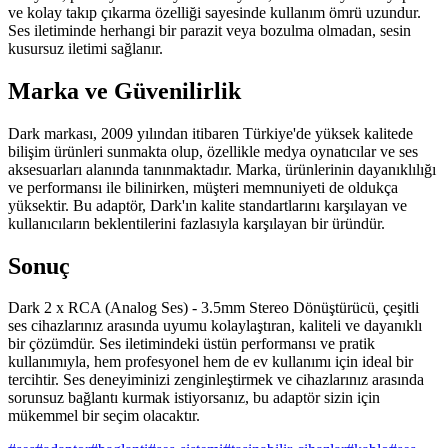
ve kolay takıp çıkarma özelliği sayesinde kullanım ömrü uzundur.
Ses iletiminde herhangi bir parazit veya bozulma olmadan, sesin
kusursuz iletimi sağlanır.
Marka ve Güvenilirlik
Dark markası, 2009 yılından itibaren Türkiye'de yüksek kalitede
bilişim ürünleri sunmakta olup, özellikle medya oynatıcılar ve ses
aksesuarları alanında tanınmaktadır. Marka, ürünlerinin dayanıklılığı
ve performansı ile bilinirken, müşteri memnuniyeti de oldukça
yüksektir. Bu adaptör, Dark'ın kalite standartlarını karşılayan ve
kullanıcıların beklentilerini fazlasıyla karşılayan bir üründür.
Sonuç
Dark 2 x RCA (Analog Ses) - 3.5mm Stereo Dönüştürücü, çeşitli
ses cihazlarınız arasında uyumu kolaylaştıran, kaliteli ve dayanıklı
bir çözümdür. Ses iletimindeki üstün performansı ve pratik
kullanımıyla, hem profesyonel hem de ev kullanımı için ideal bir
tercihtir. Ses deneyiminizi zenginleştirmek ve cihazlarınız arasında
sorunsuz bağlantı kurmak istiyorsanız, bu adaptör sizin için
mükemmel bir seçim olacaktır.