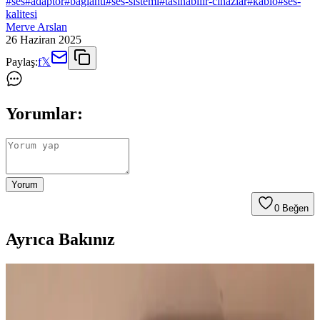
#
ses
#
adaptor
#
baglanti
#
ses-sistemi
#
tasinabilir-cihazlar
#
kablo
#
ses-
kalitesi
Merve Arslan
26 Haziran 2025
Paylaş:
f
𝕏
Yorumlar:
Yorum
0
Beğen
Ayrıca Bakınız
Evil Sine Wave ve Diyot Kırpma Devrelerinin Ses
Elektroniğindeki Teknik İncelenmesi