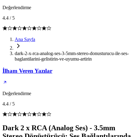
Değerlendirme
4.4
/
5
Ana Sayfa
dark-2-x-rca-analog-ses-3-5mm-stereo-donusturucu-ile-ses-
baglantilarini-gelistirin-ve-uyumu-artirin
İlham Veren Yazılar
Değerlendirme
4.4
/
5
Dark 2 x RCA (Analog Ses) - 3.5mm
Stereo Dönüştürücü: Ses Bağlantılarında