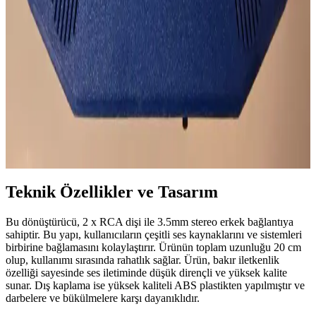
Teknolojide Güncel Trendler
Kablosuz oyun kulaklıkları, yüksek ses kalitesi ve hareket özgürlüğü
sunarak oyun deneyimini zenginleştiriyor. Farklı modeller ve fiyat
seçenekleriyle kullanıcıların ihtiyaçlarına uygun çözümler mevcut.
Taşınabilir Nintendo 64 Konsolu Tasarımı ve Teknik
Özellikleri Üzerine Detaylı İnceleme
Taşınabilir N64 projesi, özel 3D baskı kasası ve özgün PCB
tasarımlarıyla orijinal Nintendo 64 deneyimini mobil hale getiriyor.
Teknik detaylar ve donanım özellikleri kapsamlı şekilde ele alınıyor.
Teknik Özellikler ve Tasarım
Bu dönüştürücü, 2 x RCA dişi ile 3.5mm stereo erkek bağlantıya
sahiptir. Bu yapı, kullanıcıların çeşitli ses kaynaklarını ve sistemleri
birbirine bağlamasını kolaylaştırır. Ürünün toplam uzunluğu 20 cm
olup, kullanımı sırasında rahatlık sağlar. Ürün, bakır iletkenlik
özelliği sayesinde ses iletiminde düşük dirençli ve yüksek kalite
sunar. Dış kaplama ise yüksek kaliteli ABS plastikten yapılmıştır ve
darbelere ve bükülmelere karşı dayanıklıdır.