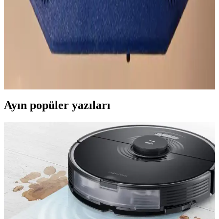
sunarak oyun deneyimini zenginleştiriyor. Farklı modeller ve fiyat
seçenekleriyle kullanıcıların ihtiyaçlarına uygun çözümler mevcut.
Taşınabilir Nintendo 64 Konsolu Tasarımı ve Teknik
Özellikleri Üzerine Detaylı İnceleme
Taşınabilir N64 projesi, özel 3D baskı kasası ve özgün PCB
tasarımlarıyla orijinal Nintendo 64 deneyimini mobil hale getiriyor.
Teknik detaylar ve donanım özellikleri kapsamlı şekilde ele alınıyor.
Ayın popüler yazıları