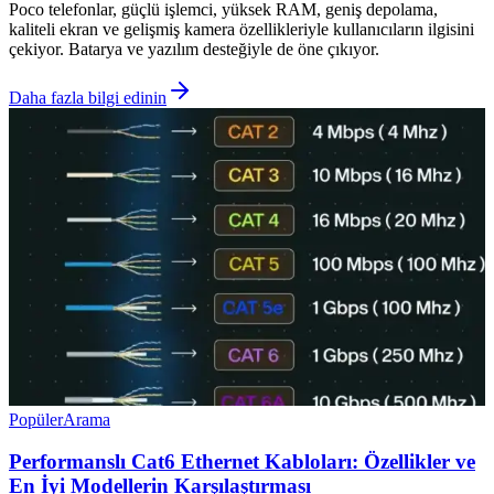
Poco telefonlar, güçlü işlemci, yüksek RAM, geniş depolama,
kaliteli ekran ve gelişmiş kamera özellikleriyle kullanıcıların ilgisini
çekiyor. Batarya ve yazılım desteğiyle de öne çıkıyor.
Daha fazla bilgi edinin
Popüler
Arama
Performanslı Cat6 Ethernet Kabloları: Özellikler ve
En İyi Modellerin Karşılaştırması