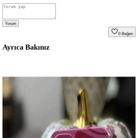
Yorum
0
Beğen
Ayrıca Bakınız
iPhone 11 için Silikon Desenli Kılıf: Koruma ve
Estetiğin Mükemmel Buluşması
Silikon desenli iPhone 11 kılıfları, çeşitli desen ve renk
seçenekleriyle estetik ve koruma sağlar. Darbelere karşı dayanıklı,
şık ve kullanımı kolay bu kılıflar, telefonunuzu güvenle korur.
Samsung Galaxy A32 İçin Yüksek Koruma
Sağlayan Dayanıklı ve Estetik Kılıf Seçenekleri
Galaxy A32 için dayanıklı, şarj ve kamera erişimini engellemeyen
yüksek koruma sağlayan çeşitli tasarım ve renk seçenekleriyle