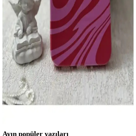
koruma sağlayan tasarım
iPhone 14 için şeffaf silikon kılıf, estetik ve dayanıklı koruma sunar.
Orijinal tasarımı sergilemenize imkan tanırken, darbelere ve
çizilmelere karşı üstün koruma sağlar, kullanım kolaylığı ve şıklık bir
arada.
iPhone 11 Uyumlu Kalp ve Kurdele Motifli Silikon
Kılıfın Estetik ve Koruyucu Özellikleri
iPhone 11 uyumlu kalp ve kurdele motifli silikon kılıf, estetik ve
fonksiyonellik sunar. Hafif, esnek ve dayanıklı yapısıyla cihazı
çizilmelere ve darbelerden korur, günlük kullanım için idealdir.
Samsung A54 İçin Silikon Kadife Telefon Kılıfı
Dayanıklılık ve Estetiğin Buluşması
Samsung A54 modeli için tasarlanmış silikon kadife telefon kılıfı,
dayanıklılık ve estetiği bir araya getirerek kolay tutuş ve yüksek
koruma sağlar.
Ayın popüler yazıları