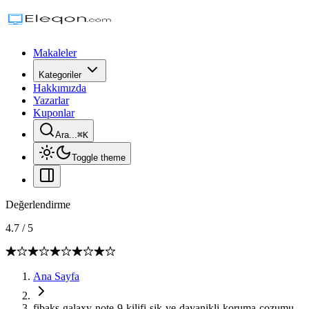
Makaleler
Kategoriler
Hakkımızda
Yazarlar
Kuponlar
Ara...
⌘
K
Toggle theme
Değerlendirme
4.7
/
5
Ana Sayfa
fibaks-galaxy-note-9-kilifi-sik-ve-dayanikli-koruma-cozumu