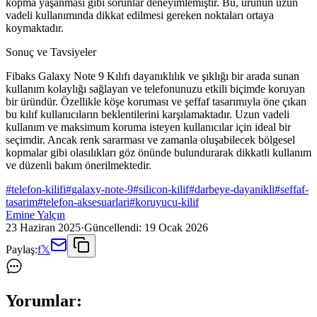
kopma yaşanması gibi sorunlar deneyimlemiştir. Bu, ürünün uzun
vadeli kullanımında dikkat edilmesi gereken noktaları ortaya
koymaktadır.
Sonuç ve Tavsiyeler
Fibaks Galaxy Note 9 Kılıfı dayanıklılık ve şıklığı bir arada sunan
kullanım kolaylığı sağlayan ve telefonunuzu etkili biçimde koruyan
bir üründür. Özellikle köşe koruması ve şeffaf tasarımıyla öne çıkan
bu kılıf kullanıcıların beklentilerini karşılamaktadır. Uzun vadeli
kullanım ve maksimum koruma isteyen kullanıcılar için ideal bir
seçimdir. Ancak renk sararması ve zamanla oluşabilecek bölgesel
kopmalar gibi olasılıkları göz önünde bulundurarak dikkatli kullanım
ve düzenli bakım önerilmektedir.
#
telefon-kilifi
#
galaxy-note-9
#
silicon-kilif
#
darbeye-dayanikli
#
seffaf-
tasarim
#
telefon-aksesuarlari
#
koruyucu-kilif
Emine Yalçın
23 Haziran 2025
·
Güncellendi:
19 Ocak 2026
Paylaş:
f
𝕏
Yorumlar: