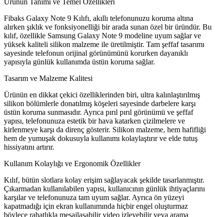
Ürünün Tanımı ve Temel Özellikleri
Fibaks Galaxy Note 9 Kılıfı, akıllı telefonunuzu koruma altına
alırken şıklık ve fonksiyonelliği bir arada sunan özel bir üründür. Bu
kılıf, özellikle Samsung Galaxy Note 9 modeline uyum sağlar ve
yüksek kaliteli silikon malzeme ile üretilmiştir. Tam şeffaf tasarımı
sayesinde telefonun orijinal görünümünü korurken dayanıklı
yapısıyla günlük kullanımda üstün koruma sağlar.
Tasarım ve Malzeme Kalitesi
Ürünün en dikkat çekici özelliklerinden biri, ultra kalınlaştırılmış
silikon bölümlerle donatılmış köşeleri sayesinde darbelere karşı
üstün koruma sunmasıdır. Ayrıca pırıl pırıl görünümü ve şeffaf
yapısı, telefonunuza estetik bir hava katarken çizilmelere ve
kirlenmeye karşı da direnç gösterir. Silikon malzeme, hem hafifliği
hem de yumuşak dokusuyla kullanımı kolaylaştırır ve elde tutuş
hissiyatını artırır.
Kullanım Kolaylığı ve Ergonomik Özellikler
Kılıf, bütün slotlara kolay erişim sağlayacak şekilde tasarlanmıştır.
Çıkarmadan kullanılabilen yapısı, kullanıcının günlük ihtiyaçlarını
karşılar ve telefonunuza tam uyum sağlar. Ayrıca ön yüzeyi
kapatmadığı için ekran kullanımında hiçbir engel oluşturmaz
böylece rahatlıkla mesajlaşabilir video izleyebilir veya arama