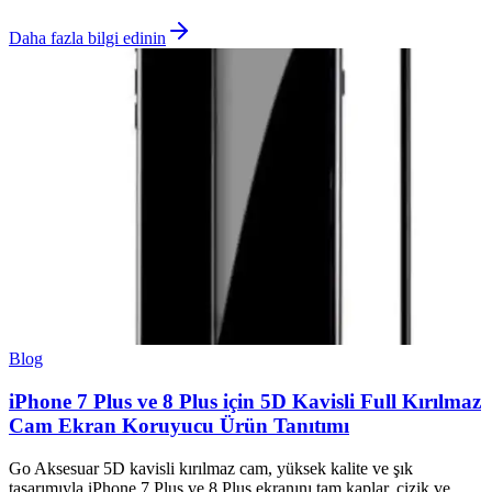
Daha fazla bilgi edinin
Blog
iPhone 7 Plus ve 8 Plus için 5D Kavisli Full Kırılmaz
Cam Ekran Koruyucu Ürün Tanıtımı
Go Aksesuar 5D kavisli kırılmaz cam, yüksek kalite ve şık
tasarımıyla iPhone 7 Plus ve 8 Plus ekranını tam kaplar, çizik ve