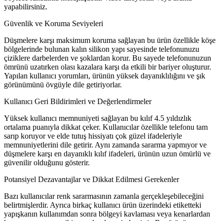
yapabilirsiniz.
Güvenlik ve Koruma Seviyeleri
Düşmelere karşı maksimum koruma sağlayan bu ürün özellikle köşe
bölgelerinde bulunan kalın silikon yapı sayesinde telefonunuzu
çiziklere darbelerden ve şoklardan korur. Bu sayede telefonunuzun
ömrünü uzatırken olası kazalara karşı da etkili bir bariyer oluşturur.
Yapılan kullanıcı yorumları, ürünün yüksek dayanıklılığını ve şık
görünümünü övgüyle dile getiriyorlar.
Kullanıcı Geri Bildirimleri ve Değerlendirmeler
Yüksek kullanıcı memnuniyeti sağlayan bu kılıf 4.5 yıldızlık
ortalama puanıyla dikkat çeker. Kullanıcılar özellikle telefonu tam
sarıp koruyor ve elde tutuş hissiyatı çok güzel ifadeleriyle
memnuniyetlerini dile getirir. Aynı zamanda sararma yapmıyor ve
düşmelere karşı en dayanıklı kılıf ifadeleri, ürünün uzun ömürlü ve
güvenilir olduğunu gösterir.
Potansiyel Dezavantajlar ve Dikkat Edilmesi Gerekenler
Bazı kullanıcılar renk sararmasının zamanla gerçekleşebileceğini
belirtmişlerdir. Ayrıca birkaç kullanıcı ürün üzerindeki etiketteki
yapışkanın kullanımdan sonra bölgeyi kavlaması veya kenarlardan