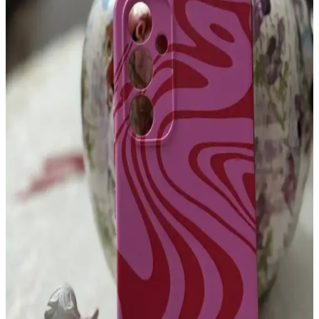
kılıflar, telefonun ömrünü uzatır ve kullanım deneyimini artırır.
Xiaomi Mi 11T Pro İçin En İyi Koruyucu ve Şık
Kılıf Seçenekleri
Xiaomi Mi 11T Pro kullanıcıları için dayanıklı, şık ve fonksiyonel
kılıf seçenekleri. Renk ve tasarım çeşitleriyle cihazınızı korurken
tarzınızı yansıtın.
Samsung Galaxy S24 Ultra İçin Dayanıklı ve
Güvenilir Telefon Kılıfı Seçimi Rehberi
Samsung Galaxy S24 Ultra için dayanıklı ve kaliteli kılıflar,
cihazınızı darbelerden ve çizilmelerden korur. Uygun malzeme ve
kullanıcı yorumlarına dikkat ederek en iyi seçimi yapın.
A32 Telefonlar İçin Dayanıklı ve Yüksek Koruma
Sağlayan Kılıf Seçenekleri
A32 telefonlar için tasarlanmış dayanıklı kılıflar, yüksek koruma ve
şık tasarım sunar. Darbelere, çizilmelere karşı üstün koruma
sağlayan bu kılıflar, kullanım kolaylığı ve estetikle birleşir.
iPhone 14 için şeffaf silikon kılıf: estetik ve dayanıklı