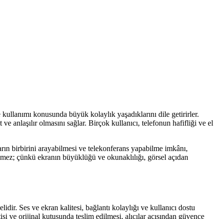
kullanımı konusunda büyük kolaylık yaşadıklarını dile getirirler.
t ve anlaşılır olmasını sağlar. Birçok kullanıcı, telefonun hafifliği ve el
ların birbirini arayabilmesi ve telekonferans yapabilme imkânı,
emez; çünkü ekranın büyüklüğü ve okunaklılığı, görsel açıdan
dir. Ses ve ekran kalitesi, bağlantı kolaylığı ve kullanıcı dostu
tisi ve orijinal kutusunda teslim edilmesi, alıcılar açısından güvence