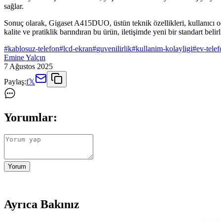
sağlar.
Sonuç olarak, Gigaset A415DUO, üstün teknik özellikleri, kullanıcı o
kalite ve pratiklik barındıran bu ürün, iletişimde yeni bir standart belirl
#
kablosuz-telefon
#
lcd-ekran
#
guvenilirlik
#
kullanim-kolayligi
#
ev-tele
Emine Yalçın
7 Ağustos 2025
Paylaş:
f
𝕏
Yorumlar:
Yorum
Ayrıca Bakınız