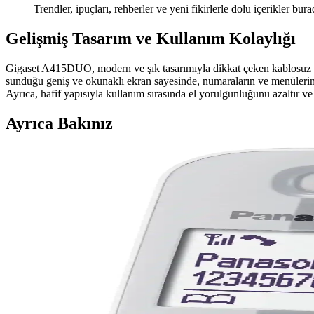
Trendler, ipuçları, rehberler ve yeni fikirlerle dolu içerikler bura
Gelişmiş Tasarım ve Kullanım Kolaylığı
Gigaset A415DUO, modern ve şık tasarımıyla dikkat çeken kablosuz tel
sunduğu geniş ve okunaklı ekran sayesinde, numaraların ve menülerin r
Ayrıca, hafif yapısıyla kullanım sırasında el yorulgunluğunu azaltır ve
Ayrıca Bakınız
Panasonic KX-TG1611 Kablosuz Telefon Özellikleri v
Panasonic KX-TG1611, geniş kapsama alanı ve kolay kullanım sağlayan ka
Panasonic KX-TG6811 Kablosuz Telefon İncelemesi ve
Panasonic KX-TG6811, DECT 6.0 teknolojisiyle yüksek ses kalitesi ve ku
Gigaset AL110 Siyah Kablosuz DECT Telefonu: Temel
Gigaset AL110 Siyah, uzun pil ömrü ve geniş kapsama alanı ile temel i