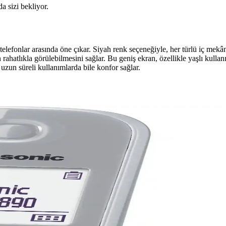
da sizi bekliyor.
efonlar arasında öne çıkar. Siyah renk seçeneğiyle, her türlü iç mekâ
ahatlıkla görülebilmesini sağlar. Bu geniş ekran, özellikle yaşlı kullan
 uzun süreli kullanımlarda bile konfor sağlar.
e Kullanım Alanları
blosuz telefon modeli, ev ve küçük ofisler için ideal, gelişmiş ses kal
 Teknik Özellikler
llanıcı dostu özellikleriyle ev ve ofis iletişimini kolaylaştıran kablo
 ve Güvenilir İletişim Çözümü
letişim ihtiyaçlarını karşılayan, kullanımı kolay ve ekonomik kablosuz 