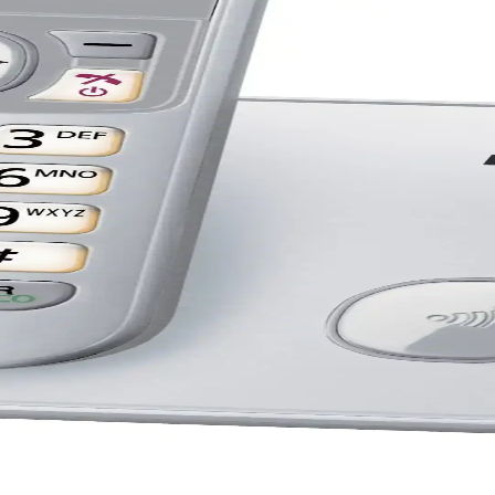
niş Kapsama Alanıyla Güvenilir İletişim
ullanıcı dostu tasarımıyla ev ve ofis ihtiyaçlarına uygun, enerji tasarr
lir ve Kullanıcı Dostu Model
ve ofis iletişimini kolaylaştıran yüksek performanslı kablosuz telefon.
stu Temel İletişim Aracı
 iletişim için ideal, ekonomik ve güvenilir kablosuz telefon seçeneğidir
elefonu Özellikleri ve Kullanım Alanları
k ses kalitesi ve kolay kullanımıyla ev ve ofislerde iletişimi pratik hale
 ve Kullanım Kolaylığıyla Öne Çıkıyor
özellikleriyle ev ve ofis iletişimini pratik ve güvenilir hale getiriyor.