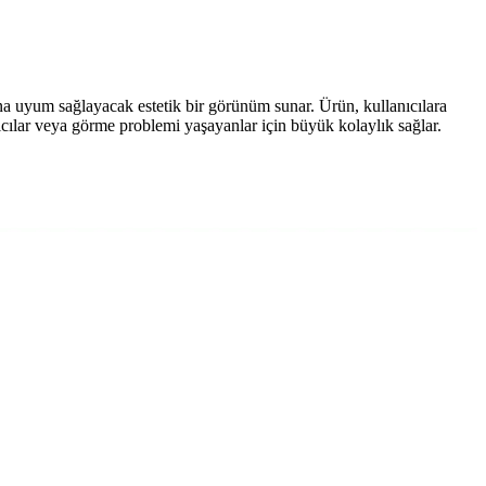
na uyum sağlayacak estetik bir görünüm sunar. Ürün, kullanıcılara
ıcılar veya görme problemi yaşayanlar için büyük kolaylık sağlar.
itesi ve pratik özelliklerle öne çıkıyor.
suz telefon modelidir.
telefon modelidir.