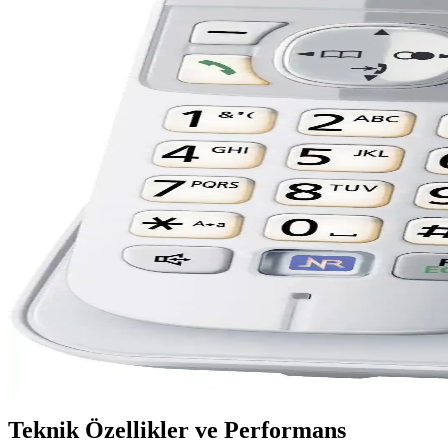
Gigaset A120 Kablosuz Telefon: Uzun Pil Ömrü ve Ge
Gigaset A120 kablosuz telefon, uzun pil ömrü, geniş kapsama alanı ve k
Panasonic KX-TG2512 Dect Telefon Çift Ahize Güveni
Panasonic KX-TG2512, dayanıklı tasarımı ve gelişmiş özellikleriyle ev 
Gigaset A170 Sabit Telefon: Güvenilir ve Kullanıcı Do
Gigaset A170, kolay kullanımı ve dayanıklılığıyla ev ve ofislerde temel
Panasonic KX-TG1611 Siyah Kablosuz Dijital Telsiz T
Panasonic KX-TG1611 siyah kablosuz dijital telefon, şık tasarımı, yükse
Panasonic KX-TG6811 Kablosuz Telefon: Güvenilirlik
Panasonic KX-TG6811, kablosuz teknolojisi, kolay kullanımı ve gelişmiş 
Teknik Özellikler ve Performans