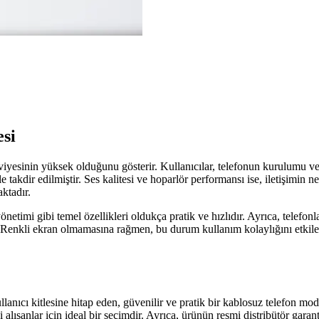
si
iyesinin yüksek olduğunu gösterir. Kullanıcılar, telefonun kurulumu ve 
e takdir edilmiştir. Ses kalitesi ve hoparlör performansı ise, iletişimin ne
ktadır.
etimi gibi temel özellikleri oldukça pratik ve hızlıdır. Ayrıca, telefon
r. Renkli ekran olmamasına rağmen, bu durum kullanım kolaylığını etkil
cı kitlesine hitap eden, güvenilir ve pratik bir kablosuz telefon modeli
i alışanlar için ideal bir seçimdir. Ayrıca, ürünün resmi distribütör garan