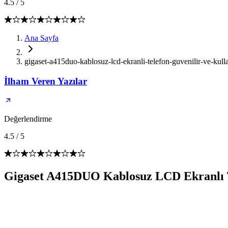
4.5
/
5
Ana Sayfa
gigaset-a415duo-kablosuz-lcd-ekranli-telefon-guvenilir-ve-kulla
İlham Veren Yazılar
Değerlendirme
4.5
/
5
Gigaset A415DUO Kablosuz LCD Ekranlı T