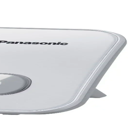
uflu iletişim çözümüdür.
.
 getirir, hareket özgürlüğü sağlar.