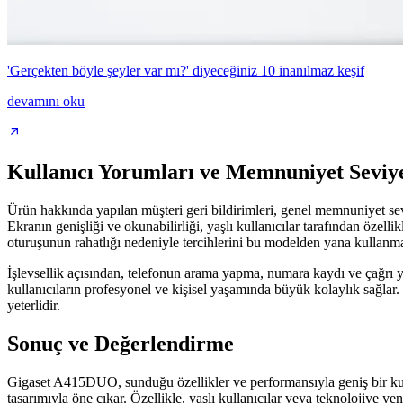
'Gerçekten böyle şeyler var mı?' diyeceğiniz 10 inanılmaz keşif
devamını oku
Kullanıcı Yorumları ve Memnuniyet Seviye
Ürün hakkında yapılan müşteri geri bildirimleri, genel memnuniyet sev
Ekranın genişliği ve okunabilirliği, yaşlı kullanıcılar tarafından özellikl
oturuşunun rahatlığı nedeniyle tercihlerini bu modelden yana kullanma
İşlevsellik açısından, telefonun arama yapma, numara kaydı ve çağrı yön
kullanıcıların profesyonel ve kişisel yaşamında büyük kolaylık sağla
yeterlidir.
Sonuç ve Değerlendirme
Gigaset A415DUO, sunduğu özellikler ve performansıyla geniş bir kullanı
tasarımıyla öne çıkar. Özellikle, yaşlı kullanıcılar veya teknolojiye yen