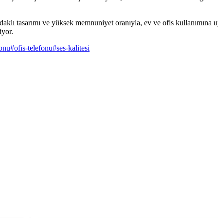
daklı tasarımı ve yüksek memnuniyet oranıyla, ev ve ofis kullanımına uy
iyor.
fonu
#
ofis-telefonu
#
ses-kalitesi