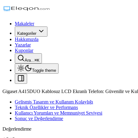
Makaleler
Kategoriler
Hakkımızda
Yazarlar
Kuponlar
Ara...
⌘
K
Toggle theme
Gigaset A415DUO Kablosuz LCD Ekranlı Telefon: Güvenilir ve Kull
Gelişmiş Tasarım ve Kullanım Kolaylığı
Teknik Özellikler ve Performans
Kullanıcı Yorumları ve Memnuniyet Seviyesi
Sonuç ve Değerlendirme
Değerlendirme