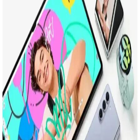
Samsung 75 İnç Akıllı Televizyonları: Geniş Ekran
ve Gelişmiş Özellikler
Samsung'un 75 inç akıllı televizyonları, yüksek çözünürlük ve
gelişmiş özellikleriyle evinizde sinema keyfi sunar. Akıllı platform
ve bağlantı seçenekleriyle kullanıcı deneyimini artırır.
Vestel Büyük Ekran Televizyon Modelleri ve
Karşılaştırması: Özellikler ve Kullanıcı Yorumları
Vestel’in çeşitli büyük ekran televizyon modelleri, 4K çözünürlük,
HDR ve akıllı özellikler ile yüksek görüntü kalitesi ve kullanım
kolaylığı sunar. Farklı boyutlar ve teknolojilerle ihtiyaçlara uygun
seçenekler mevcuttur.
75 inç 4K Ultra HD Televizyonlar: Büyük Ekran ve
Yüksek Çözünürlükle Ev Eğlencesi
75 inç 4K Ultra HD televizyonlar, geniş ekran ve yüksek
çözünürlükleriyle evde sinema ve oyun deneyimini artırır, detaylı
görüntü ve canlı renkler sağlar.
Ultimate RX 5000 Hareketli TV Aparatı: Modern