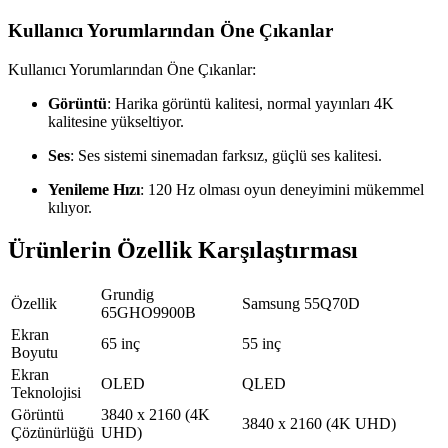
Kullanıcı Yorumlarından Öne Çıkanlar
Kullanıcı Yorumlarından Öne Çıkanlar:
Görüntü
: Harika görüntü kalitesi, normal yayınları 4K
kalitesine yükseltiyor.
Ses
: Ses sistemi sinemadan farksız, güçlü ses kalitesi.
Yenileme Hızı
: 120 Hz olması oyun deneyimini mükemmel
kılıyor.
Ürünlerin Özellik Karşılaştırması
Grundig
Özellik
Samsung 55Q70D
65GHO9900B
Ekran
65 inç
55 inç
Boyutu
Ekran
OLED
QLED
Teknolojisi
Görüntü
3840 x 2160 (4K
3840 x 2160 (4K UHD)
Çözünürlüğü
UHD)