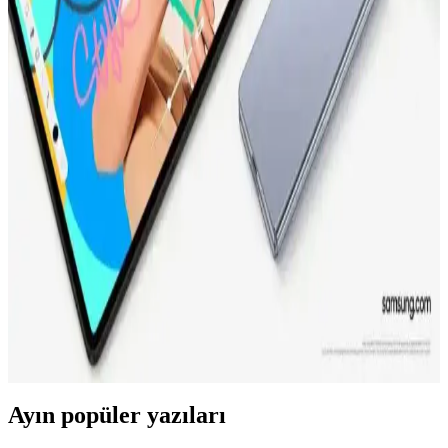
Ev Eğlencesi İçin En İyi Seçenekler
Ultimate RX 5000 hareketli TV aparatı, kolay montaj ve ayar
özellikleriyle ev eğlencesini yeni seviyeye taşıyor. Ürün hakkında
detaylı teknik bilgiler henüz bulunmamaktadır.
70 cm Çapında Uydu Sistemleri: Yüksek Kalite ve
Geniş Kapsama Alanı Sağlayan Çözümler
70 cm uydu sistemleri, yüksek çözünürlük ve dayanıklılık
özellikleriyle hem ev hem de profesyonel kullanıma uygun, geniş
kapsama alanı ve kolay kurulum avantajlarıyla tercih ediliyor.
Samsung'un Güncel Teknolojik Ürünleri ve Geleceğe
Yönelik Yenilikleri Hakkında Detaylar
Samsung'un yeni ürünleri ve teknolojik gelişmeleri hakkında
detaylar sınırlı olsa da, inovasyon stratejileri ve ürün yelpazesiyle
sektörde liderliğini sürdürüyor.
Ayın popüler yazıları