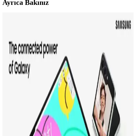
Ayrıca Bakınız
Samsung 75DU8000 4K Ultra HD Televizyonu:
Geniş Ekran ve Yüksek Çözünürlük Özellikleriyle
Modern Evler İçin Uygun
Samsung 75DU8000, 75 inç 4K Ultra HD ekranıyla detaylı ve canlı
görüntüler sunar. Modern tasarımı ve akıllı özellikleriyle ev
eğlencesini yeni seviyeye taşır.
Akıllı Ultra HD Televizyonlar: Yüksek Çözünürlük
ve Akıllı Özellikler Rehberi
Akıllı Ultra HD televizyonlar, yüksek çözünürlük ve entegre akıllı
özellikleriyle evde eğlenceyi yeni seviyeye taşıyor. Geniş içerik
erişimi ve gelişmiş teknolojileriyle öne çıkıyor.
Samsung 75 İnç Akıllı Televizyonları: Geniş Ekran
ve Gelişmiş Özellikler
Samsung'un 75 inç akıllı televizyonları, yüksek çözünürlük ve
gelişmiş özellikleriyle evinizde sinema keyfi sunar. Akıllı platform