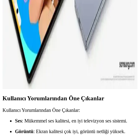
70 cm Çapında Uydu Sistemleri: Yüksek Kalite ve
Geniş Kapsama Alanı Sağlayan Çözümler
70 cm uydu sistemleri, yüksek çözünürlük ve dayanıklılık
özellikleriyle hem ev hem de profesyonel kullanıma uygun, geniş
kapsama alanı ve kolay kurulum avantajlarıyla tercih ediliyor.
Samsung'un Güncel Teknolojik Ürünleri ve Geleceğe
Yönelik Yenilikleri Hakkında Detaylar
Samsung'un yeni ürünleri ve teknolojik gelişmeleri hakkında
detaylar sınırlı olsa da, inovasyon stratejileri ve ürün yelpazesiyle
sektörde liderliğini sürdürüyor.
Kullanıcı Yorumlarından Öne Çıkanlar
Kullanıcı Yorumlarından Öne Çıkanlar:
Ses
: Mükemmel ses kalitesi, en iyi televizyon ses sistemi.
Görüntü
: Ekran kalitesi çok iyi, görüntü netliği yüksek.