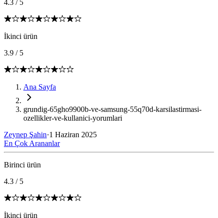
4.3
/
5
İkinci ürün
3.9
/
5
Ana Sayfa
grundig-65gho9900b-ve-samsung-55q70d-karsilastirmasi-
ozellikler-ve-kullanici-yorumlari
Zeynep Şahin
·
1 Haziran 2025
En Çok Arananlar
Birinci ürün
4.3
/
5
İkinci ürün