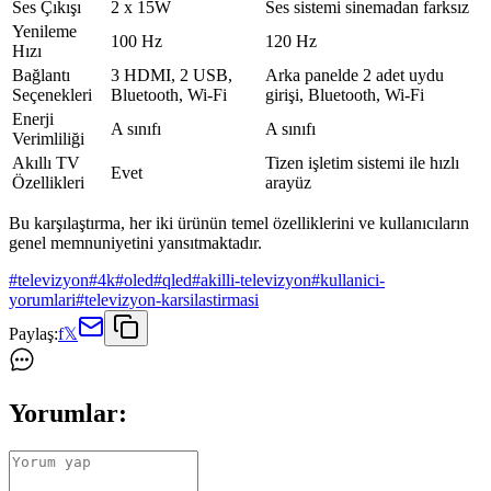
Ses Çıkışı
2 x 15W
Ses sistemi sinemadan farksız
Yenileme
100 Hz
120 Hz
Hızı
Bağlantı
3 HDMI, 2 USB,
Arka panelde 2 adet uydu
Seçenekleri
Bluetooth, Wi-Fi
girişi, Bluetooth, Wi-Fi
Enerji
A sınıfı
A sınıfı
Verimliliği
Akıllı TV
Tizen işletim sistemi ile hızlı
Evet
Özellikleri
arayüz
Bu karşılaştırma, her iki ürünün temel özelliklerini ve kullanıcıların
genel memnuniyetini yansıtmaktadır.
#
televizyon
#
4k
#
oled
#
qled
#
akilli-televizyon
#
kullanici-
yorumlari
#
televizyon-karsilastirmasi
Paylaş:
f
𝕏
Yorumlar: