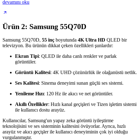
devamını oku
Ürün 2: Samsung 55Q70D
Samsung 55Q70D,
55 inç
boyutunda
4K Ultra HD
QLED bir
televizyon. Bu ürünün dikkat çeken özellikleri şunlardır:
Ekran Tipi
: QLED ile daha canlı renkler ve parlak
görüntüler.
Görüntü Kalitesi
: 4K UHD çözünürlük ile olağanüstü netlik.
Ses Kalitesi
: Sinema deneyimi sunan güçlü ses sistemi.
Yenileme Hızı
: 120 Hz ile akıcı ve net görüntüler.
Akıllı Özellikler
: Hızlı kanal geçişleri ve Tizen işletim sistemi
ile kullanıcı dostu arayüz.
Kullanıcılar, Samsung'un yapay zeka görüntü iyileştirme
teknolojisini ve ses sisteminin kalitesini övüyorlar. Ayrıca, hızlı
arayüz ve akıcı geçişler ile kullanıcı deneyiminin çok iyi olduğu
vurgulanmıştır.