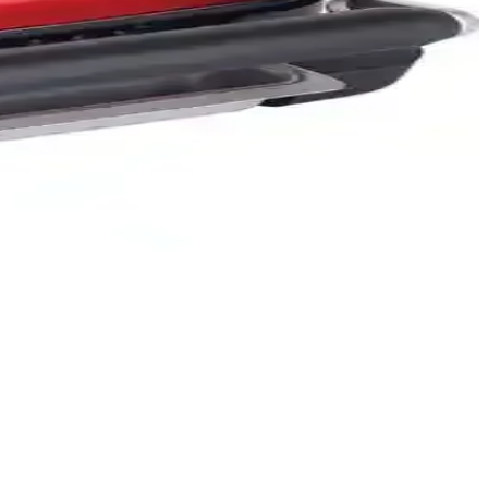
hacim, kullanışlı özellikler ve dayanıklı malzemelerle öne çıkıyor.
mizliğiyle öne çıkar.
eri ve hijyenik özellikleriyle ideal bir mutfak yardımcısıdır.
ikli barbeküdür.
arımıyla kullanım kolaylığı sağlar.