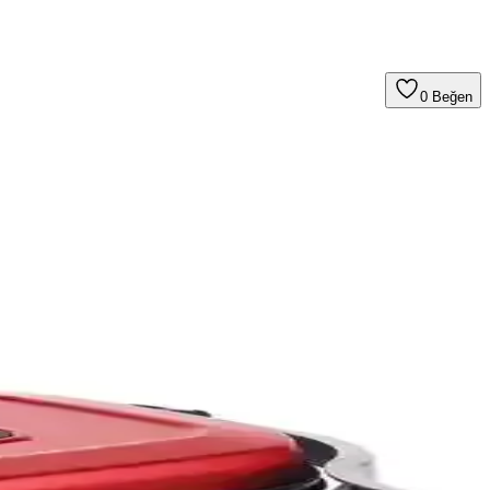
0
Beğen
riyle öne çıkan bu model, çeşitli yemekler hazırlamanıza imkan tanır.
ren yiyeceklerde dikkatli olunmalıdır.
 hazırlamak için idealdir.