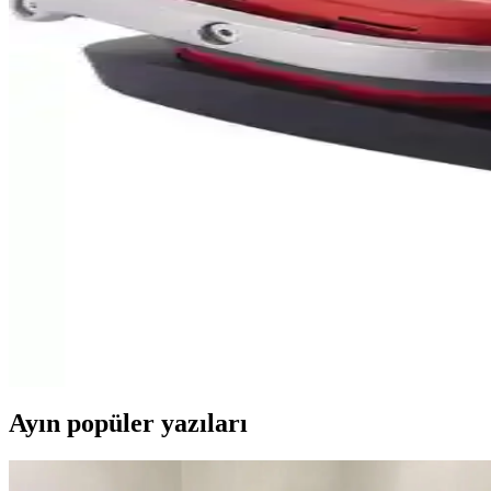
Ferre’nin Steamart ve Fryart serisi, gelişmiş pişirme teknolojileri ve şı
Vestel Mix Go Pembe Blender: Çok Yönlü ve Kompa
Vestel Mix Go Pembe Blender, şık tasarımı, güçlü motoru ve çok fonksiyo
Mioji Mio EG8 500W LED Işıklı Sesli Uyarı Yumurta
Mioji Mio EG8 500W LED ışıklı sesli uyarı yumurta pişirici, hızlı, prati
Kumtel KB-6000 Termostatlı Elektrikli Barbekü ile Sa
Kumtel KB-6000, sağlıklı, kokusuz ve dumansız pişirme sağlayan, geniş 
GRILL'O GR621 Sağlıklı Elektrikli Izgara: Hızlı Pişi
GRILL'O GR621 sağlıklı elektrikli ızgara, hızlı ısınma, eşit pişirme ve
Ayın popüler yazıları