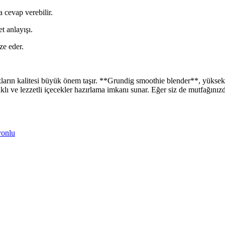
 cevap verebilir.
t anlayışı.
ze eder.
zların kalitesi büyük önem taşır. **Grundig smoothie blender**, yükse
klı ve lezzetli içecekler hazırlama imkanı sunar. Eğer siz de mutfağınız
yonlu