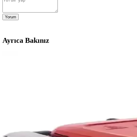
Yorum
Ayrıca Bakınız
DeLonghi SW12AC.S Çok Fonksiyonlu Tost ve Izgara 
DeLonghi SW12AC.S, kompakt tasarımı ve çok fonksiyonlu plakalarıyla m
Airfryer ile Pişirme: Farklar, Yiyecek Seçimi ve Pişirm
Airfryer, fırına göre daha hızlı pişirme ve çıtır sonuçlar sunar. Pişirme
Airfryer ile Tavuk Göğsü Pişirme Teknikleri ve İpuçla
Airfryer ile tavuk göğsü pişirirken doğru marine ve pişirme teknikleriyle
Ferre Steamart ve Fryart Serisi Modern ve Teknoloj