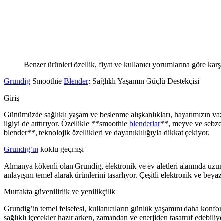
Benzer ürünleri özellik, fiyat ve kullanıcı yorumlarına göre karş
Grundig
Smoothie
Blender
: Sağlıklı Yaşamın Güçlü Destekçisi
Giriş
Günümüzde sağlıklı yaşam ve beslenme alışkanlıkları, hayatımızın vazg
ilgiyi de arttırıyor. Özellikle **smoothie
blenderlar
**, meyve ve sebzel
blender**, teknolojik özellikleri ve dayanıklılığıyla dikkat çekiyor.
Grundig’in
köklü geçmişi
Almanya kökenli olan Grundig, elektronik ve ev aletleri alanında uzun
anlayışını temel alarak ürünlerini tasarlıyor. Çeşitli elektronik ve bey
Mutfakta güvenilirlik ve yenilikçilik
Grundig’in temel felsefesi, kullanıcıların günlük yaşamını daha konfo
sağlıklı içecekler hazırlarken, zamandan ve enerjiden tasarruf edebiliyo