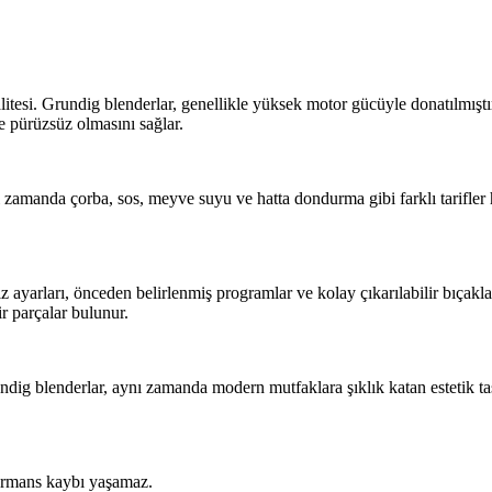
alitesi. Grundig blenderlar, genellikle yüksek motor gücüyle donatılmış
e pürüzsüz olmasını sağlar.
amanda çorba, sos, meyve suyu ve hatta dondurma gibi farklı tarifler h
z ayarları, önceden belirlenmiş programlar ve kolay çıkarılabilir bıçaklar
r parçalar bulunur.
dig blenderlar, aynı zamanda modern mutfaklara şıklık katan estetik ta
formans kaybı yaşamaz.