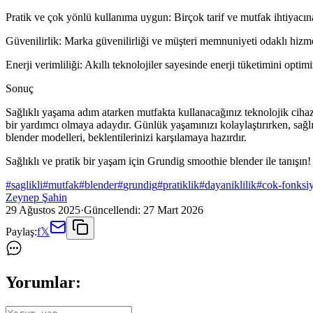
Pratik ve çok yönlü kullanıma uygun: Birçok tarif ve mutfak ihtiyacına
Güvenilirlik: Marka güvenilirliği ve müşteri memnuniyeti odaklı hizme
Enerji verimliliği: Akıllı teknolojiler sayesinde enerji tüketimini optimi
Sonuç
Sağlıklı yaşama adım atarken mutfakta kullanacağınız teknolojik ciha
bir yardımcı olmaya adaydır. Günlük yaşamınızı kolaylaştırırken, sağlı
blender modelleri, beklentilerinizi karşılamaya hazırdır.
Sağlıklı ve pratik bir yaşam için Grundig smoothie blender ile tanışın!
#
saglikli
#
mutfak
#
blender
#
grundig
#
pratiklik
#
dayaniklilik
#
cok-fonksi
Zeynep Şahin
29 Ağustos 2025
·
Güncellendi:
27 Mart 2026
Paylaş:
f
𝕏
Yorumlar: