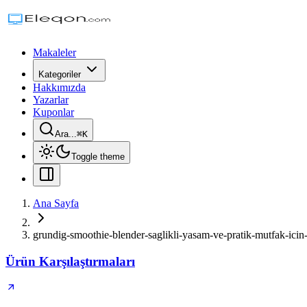
Makaleler
Kategoriler
Hakkımızda
Yazarlar
Kuponlar
Ara...
⌘
K
Toggle theme
Ana Sayfa
grundig-smoothie-blender-saglikli-yasam-ve-pratik-mutfak-ici
Ürün Karşılaştırmaları