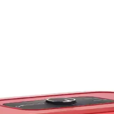
Makinesi Özellikleri ve Kullanım Rehberi
utfakta pratiklik sağlar. Sağlıklı pişirme ve kolay temizlik özellikle
e İpuçları
 süresi ve sıcaklığı ayarlanmalı, plastik ambalaj kullanılmamalı, sıvı içe
rı: Lezzetli ve Pratik Yöntemler
 dışı çıtır, içi sulu kalır. Bu yöntem, pratik ve sağlıklı tavuk yemekleri
ik Mutfak Çözümleri