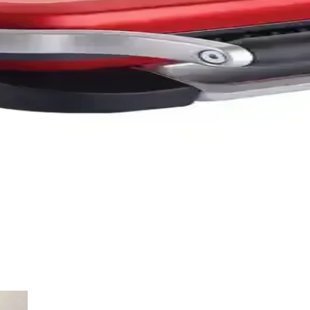
k tasarımıyla mutfakta pratiklik ve estetiği bir araya getiriyor. Geniş iç 
kt Mutfak Arkadaşı
nlu özellikleriyle mutfakta pratiklik sağlar, taşınabilirliği ve kolay te
lık Modern ve Pratik Mutfak Cihazı
k ve şık tasarımıyla kahvaltılarınızı kolaylaştırır. Farklı kıvam seçenekl
ğlıklı ve Pratik Pişirme Deneyimi
alanlı, güvenlik özellikleriyle donatılmış, kolay temizlenebilir elektr
rme ve Pratik Kullanım Özellikleri
 kolay temizlik özellikleriyle mutfağınıza pratiklik katıyor, kompakt tas