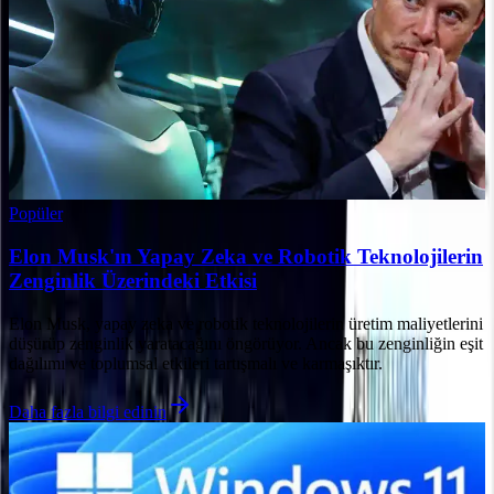
Popüler
Elon Musk'ın Yapay Zeka ve Robotik Teknolojilerin
Zenginlik Üzerindeki Etkisi
Elon Musk, yapay zeka ve robotik teknolojilerin üretim maliyetlerini
düşürüp zenginlik yaratacağını öngörüyor. Ancak bu zenginliğin eşit
dağılımı ve toplumsal etkileri tartışmalı ve karmaşıktır.
Daha fazla bilgi edinin