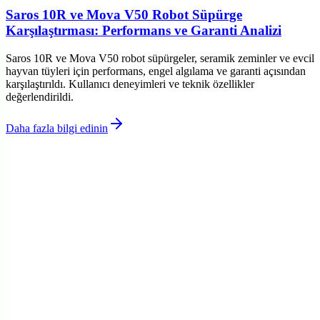
Saros 10R ve Mova V50 Robot Süpürge
Karşılaştırması: Performans ve Garanti Analizi
Saros 10R ve Mova V50 robot süpürgeler, seramik zeminler ve evcil
hayvan tüyleri için performans, engel algılama ve garanti açısından
karşılaştırıldı. Kullanıcı deneyimleri ve teknik özellikler
değerlendirildi.
Daha fazla bilgi edinin
©
Eleqon
2026
Site bölümleri
Ana Sayfa
Kategoriler
Etiketler
Yazarlar
Genel sayfalar
Hakkımızda