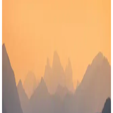
Estetik ve dayanıklı mouse pad'ler, ergonomik tasarımlarıyla uzun
süre konfor sağlar, kişiselleştirilebilir seçenekleriyle çalışma
ortamınıza şıklık katar.
Canon 6273B002 CRG 731HBK Toner: Yüksek
Kapasiteli ve Uyumlu Baskı Çözümünüz
Canon 6273B002 CRG 731HBK toner, yüksek hacimli baskılar için
tasarlanmış, uzun ömürlü ve kaliteli baskı sağlayan bir kartuş olup,
düzenli bakım ve uyumlu kullanım ile yazıcı performansını artırır.
İç Mekan Hava Kalitesini Artıran Cihazlar: Güncel
Çözümler ve Özellikler
İç mekan hava kalitesini artıran cihazlar, hava temizleme,
iyonlaştırma ve nemlendirme özellikleriyle sağlığı korur ve yaşam
alanlarını daha konforlu hale getirir.
Kablosuz Klavye Seçenekleri: A4Tech FBK25 Q ve
LecoO Üzerinden Bir Değerlendirme
A4Tech FBK25 Q ve LecoO kablosuz klavyelerin temel özellikleri