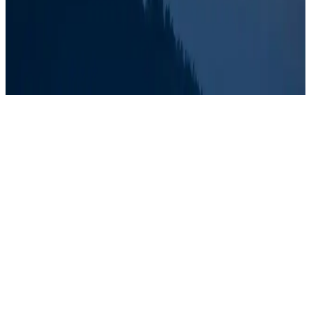
Canon 6273B002 Baskı Çözümü Toneri: Yüksek
Performans ve Uyum Analizi
Canon 6273B002 toner, yüksek baskı kalitesi ve uyumluluk sunar.
Ofis ve ev kullanımı için ekonomik, dayanıklı ve çevre dostu bir
çözüm sağlar, maliyetleri düşürür ve performansı artırır.
Ürün Özellikleri ve Uyumluluk
Ürünün öne çıkan özellikleri arasında:
Renk:
Siyah
Kapasite:
2400 Sayfa
Tip:
Orijinal
Baskı Teknolojisi:
LaserJet
Uyumlu Yazıcılar:
HP LaserJet Pro 454DW, 454DN, MFP
479FNW, 479FDN, 479FDW modelleri
Bu özellikler, kullanıcılara yüksek kaliteli ve güvenilir baskı