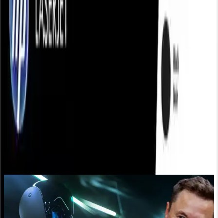
deneyimlerini anlamanıza yardımcı olacak, bilinçli alışveriş kararları
vermenize katkı sağlayacaktır.
Paylaş:
f
𝕏
Yorumlar:
Yorum
0
Beğen
Ayın popüler yazıları