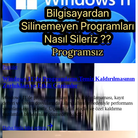
Popüler
Windows 11'de Programların Temiz Kaldırılmasının
Zorlukları ve Etkili Çözümler
Windows 11'de programların tam olarak kaldırılamaması, kayıt
defteri ve sistem dosyalarında kalan kalıntılar nedeniyle performans
sorunlarına yol açabilir. Üçüncü taraf araçlar ve özel kaldırma
yazılımları bu sorunları çözmede etkilidir.
Daha fazla bilgi edinin