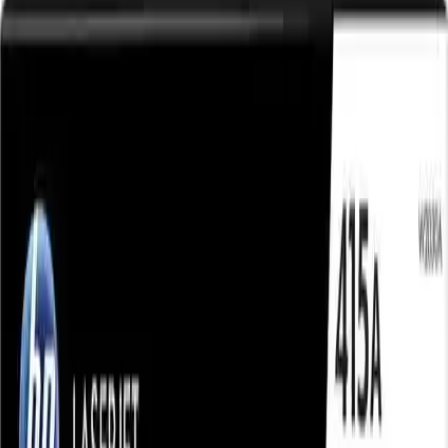
kullanıcıların ihtiyaçlarını karşılar ve baskı maliyetlerini düşürür.
Ayrıca, uyumlu yazıcı modelleri sayesinde, çeşitli HP LaserJet
serileriyle sorunsuz kullanılabilir.
Baskı kalitesi açısından, orijinal tonerler, genellikle yüksek
çözünürlük ve netlik sunar. Ancak, kullanıcı deneyimlerindeki bazı
olumsuz yorumlar, ürünün bazı durumlarda beklenen performansı
göstermeyebileceğine işaret etmektedir. Bu durum, ürün kalitesi
veya kullanım koşullarıyla ilgili olabilir.
Sonuç ve Değerlendirme
HP 415A W2030A Siyah Toner, yüksek kapasiteli ve orijinal marka
olmasıyla öne çıkan bir baskı çözümüdür. Ofis ortamlarında yoğun
baskı ihtiyaçlarına cevap verecek şekilde tasarlanmış olup, uzun
ömürlü kullanım sağlar. Ancak, kullanıcı yorumları ve düşük
ortalama puan, ürünün performansında çeşitli sorunların
yaşanabileceğine işaret etmektedir.
Toner seçiminde, maliyet ve kalite dengesini göz önünde
bulundurmak önemlidir. Bu ürün, yüksek sayfa kapasitesi ve
uyumluluk avantajlarıyla tercih edilebilir; ancak, olası sorunlara karşı
dikkatli olunması ve kullanım talimatlarına uyulması tavsiye edilir.
Bu detaylı değerlendirme, ürünün genel özelliklerini ve kullanıcı