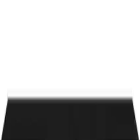
deneyimi sunmayı amaçlamaktadır. Ürün, özellikle iş ortamlarında,
yoğun baskı gerektiren projelerde tercih edilir.
Kullanıcı Yorumları ve Memnuniyet
Durumu
Ürüne ilişkin müşteri geri bildirimleri genel olarak düşük puanlama
ile öne çıkmaktadır. Ortalama derecelendirme 2.9 olan toner,
kullanıcılar tarafından çeşitli sorunlar nedeniyle eleştirilmektedir. En
dikkat çekici olumsuz yorumlardan biri, "ÇİPLERİ GÖRMEDİ"
ifadesiyle iletilmiş olup, baskı sırasında beklenmedik sorunlar
yaşanabilir.
Ancak, ürünün yüksek sayfa kapasitesi ve orijinal marka olması,
maliyet etkinliği açısından avantaj sağlayabilir. Uzun vadeli
kullanımda tasarruf sağlama potansiyeli yüksek olsa da,
kullanıcıların deneyimleri ürünün performansında farklılık
gösterebilir.
Performans ve Kullanım Alanları
Bu toner kartuşu, özellikle yoğun ofis ortamları ve kurumsal
kullanım için idealdir. Yüksek sayfa kapasitesi, sık baskı yapan