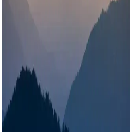
ve kullanım alanları, kablosuz bağlantının avantajları ve
karşılaştırma detaylarıyla genel bir değerlendirme.
Logitech MK650 Klavye ve Fare Seti: Ergonomik
Tasarım ve Yüksek Performans Özellikleri
Logitech MK650 seti, ergonomik tasarımı ve yüksek hassasiyetiyle
ofis ve ev kullanımı için ideal, konforlu ve verimli çalışma deneyimi
sunar.
Panasonic KX-TU160 Dayanıklı Tuşlu Telefon:
Güçlü ve Uzun Ömürlü İletişim Cihazı
Panasonic KX-TU160, dayanıklı yapısı ve kolay kullanımıyla öne
çıkan, uzun ömürlü ve güvenilir bir telefon modelidir. Ofis ve ev
ortamlarında ideal, aşınma ve darbelere karşı dirençlidir.
Ev ve Ofis İçin Wi-Fi Güçlendiriciler Güncel Durum
ve Gelecek Perspektifi
Ev ve ofislerde Wi-Fi sinyalini güçlendiren cihazlar, kapsama alanını
genişletir ve bağlantı sorunlarını çözer. Güncel teknolojiler ve
gelecek trendleri hakkında bilgi edin.