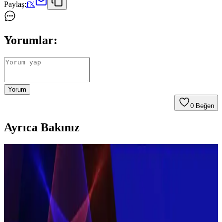
Paylaş:
f
𝕏
Yorumlar:
Yorum
0
Beğen
Ayrıca Bakınız
Dyson ve Alternatif Elektrikli Süpürge Markalarının
Dayanıklılık ve Kullanım Değerlendirmesi
Dyson süpürgelerde arıza ve yedek parça sorunları kullanıcıları
alternatif markalara yönlendiriyor. Miele, Sebo, Shark ve Electrolux
gibi markalar dayanıklılık ve kullanım kolaylığı açısından farklı
özellikler sunuyor.