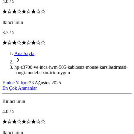
4.0
/
5
İkinci ürün
3.7
/
5
Ana Sayfa
hp-z3700-ve-inca-iwm-505-kablosuz-mouse-karsilastirmasi-
hangi-model-sizin-icin-uygun
Emine Yalçın
·
23 Ağustos 2025
En Çok Arananlar
Birinci ürün
4.0
/
5
İkinci ürün