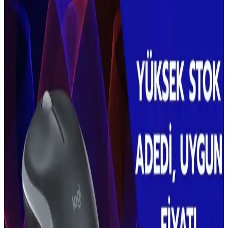
Kablosuz Dikey Süpürge Seçiminde Dayanıklılık,
Performans ve Öne Çıkan Modellerin İncelenmesi
Kablosuz dikey süpürgelerde batarya ömrü, yedek parça erişimi ve
düzenli bakımın önemi vurgulanıyor. Dyson, Miele ve Henry Quick
gibi modellerin avantajları ve dezavantajları detaylandırılıyor.
Shark Elektrikli Süpürgeler: Otomatik Yüzey
Algılama ve Müşteri Hizmetleri Değerlendirmesi
Shark kablosuz süpürgeler, otomatik toz boşaltma ve yüzey algılama
özellikleriyle öne çıkıyor. Müşteri hizmetleri esnek, ancak bazı
kullanıcılar motor arızalarında sorun yaşadı.
Kablosuz Klavye ve Mouse Setleri: Ergonomik ve
Taşınabilir Çalışma Çözümleri
Kablolu setlere göre daha düzenli ve taşınabilir olan kablosuz klavye
ve mouse setleri, ergonomik tasarımları ve uzun pil ömrüyle
kullanıcıların ihtiyaçlarını karşılar. Bağlantı ve uyumluluk önemli
faktörlerdir.