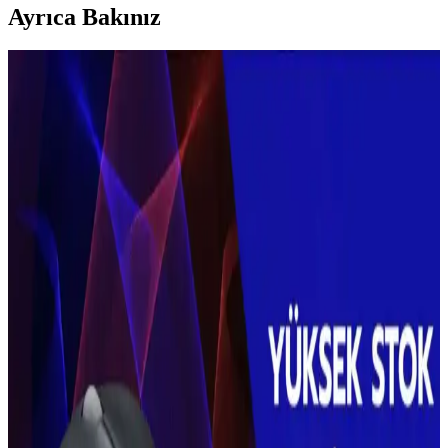
Ayrıca Bakınız
Dyson ve Alternatif Elektrikli Süpürge Markalarının
Dayanıklılık ve Kullanım Değerlendirmesi
Dyson süpürgelerde arıza ve yedek parça sorunları kullanıcıları
alternatif markalara yönlendiriyor. Miele, Sebo, Shark ve Electrolux
gibi markalar dayanıklılık ve kullanım kolaylığı açısından farklı
özellikler sunuyor.
Kablosuz Dikey Süpürge Seçiminde Dayanıklılık,
Performans ve Öne Çıkan Modellerin İncelenmesi
Kablosuz dikey süpürgelerde batarya ömrü, yedek parça erişimi ve
düzenli bakımın önemi vurgulanıyor. Dyson, Miele ve Henry Quick
gibi modellerin avantajları ve dezavantajları detaylandırılıyor.
Shark Elektrikli Süpürgeler: Otomatik Yüzey
Algılama ve Müşteri Hizmetleri Değerlendirmesi
Shark kablosuz süpürgeler, otomatik toz boşaltma ve yüzey algılama
özellikleriyle öne çıkıyor. Müşteri hizmetleri esnek, ancak bazı