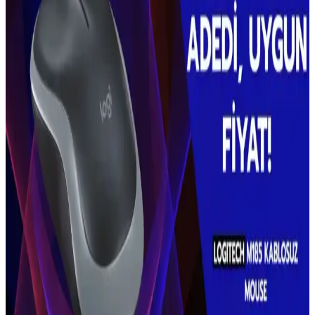
kullanıcılar motor arızalarında sorun yaşadı.
Kablosuz Klavye ve Mouse Setleri: Ergonomik ve
Taşınabilir Çalışma Çözümleri
Kablolu setlere göre daha düzenli ve taşınabilir olan kablosuz klavye
ve mouse setleri, ergonomik tasarımları ve uzun pil ömrüyle
kullanıcıların ihtiyaçlarını karşılar. Bağlantı ve uyumluluk önemli
faktörlerdir.
Grundig VCP 7330 Şarjlı Kablosuz Süpürge: Hafif
ve Güçlü Temizlik Çözümü
Grundig VCP 7330 şarjlı süpürge, hafif tasarımı ve güçlü
performansıyla pratik temizlik sağlar. Uzun pil ömrü ve çeşitli
aksesuarlarıyla farklı yüzeylerde etkili kullanım sunar.
Kablosuz Klavye Seçenekleri: A4Tech FBK25 Q ve
LecoO Üzerinden Bir Değerlendirme
A4Tech FBK25 Q ve LecoO kablosuz klavyelerin temel özellikleri
ve kullanım alanları, kablosuz bağlantının avantajları ve
karşılaştırma detaylarıyla genel bir değerlendirme.