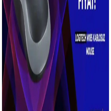
Grundig VCP 7330 Şarjlı Kablosuz Süpürge: Hafif
ve Güçlü Temizlik Çözümü
Grundig VCP 7330 şarjlı süpürge, hafif tasarımı ve güçlü
performansıyla pratik temizlik sağlar. Uzun pil ömrü ve çeşitli
aksesuarlarıyla farklı yüzeylerde etkili kullanım sunar.
Kablosuz Klavye Seçenekleri: A4Tech FBK25 Q ve
LecoO Üzerinden Bir Değerlendirme
A4Tech FBK25 Q ve LecoO kablosuz klavyelerin temel özellikleri
ve kullanım alanları, kablosuz bağlantının avantajları ve
karşılaştırma detaylarıyla genel bir değerlendirme.
Yüzme ve Su Sporları İçin Suya Dayanıklı Kulaklık
Seçenekleri ve Kullanım İpuçları
Suya dayanıklı yüzme kulaklıkları, yüksek su geçirmezlik
sertifikaları ve ergonomik tasarımlarıyla güvenli ve konforlu yüzme
deneyimi sunar. Doğru model seçimi önemlidir.
Kablosuz Mouse Seçimi ve Kullanımında Dikkat
Edilmesi Gerekenler