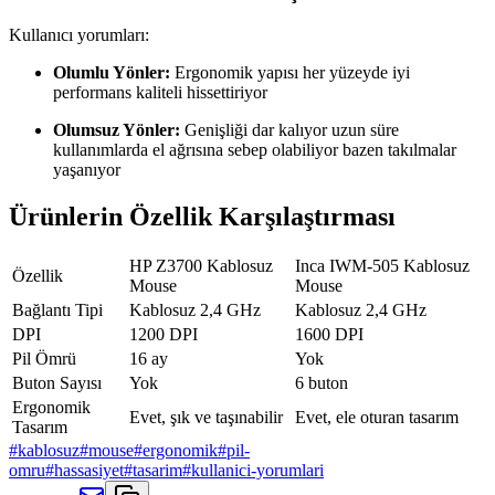
Kullanıcı yorumları:
Olumlu Yönler:
Ergonomik yapısı her yüzeyde iyi
performans kaliteli hissettiriyor
Olumsuz Yönler:
Genişliği dar kalıyor uzun süre
kullanımlarda el ağrısına sebep olabiliyor bazen takılmalar
yaşanıyor
Ürünlerin Özellik Karşılaştırması
HP Z3700 Kablosuz
Inca IWM-505 Kablosuz
Özellik
Mouse
Mouse
Bağlantı Tipi
Kablosuz 2,4 GHz
Kablosuz 2,4 GHz
DPI
1200 DPI
1600 DPI
Pil Ömrü
16 ay
Yok
Buton Sayısı
Yok
6 buton
Ergonomik
Evet, şık ve taşınabilir
Evet, ele oturan tasarım
Tasarım
#
kablosuz
#
mouse
#
ergonomik
#
pil-
omru
#
hassasiyet
#
tasarim
#
kullanici-yorumlari