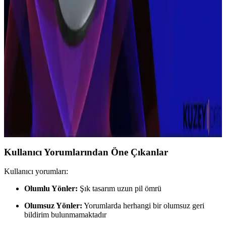
Yüzme ve Su Sporları İçin Suya Dayanıklı Kulaklık
Seçenekleri ve Kullanım İpuçları
Suya dayanıklı yüzme kulaklıkları, yüksek su geçirmezlik
sertifikaları ve ergonomik tasarımlarıyla güvenli ve konforlu yüzme
deneyimi sunar. Doğru model seçimi önemlidir.
Kablosuz Mouse Seçimi ve Kullanımında Dikkat
Edilmesi Gerekenler
Kablosuz mouse kullanımı, konfor ve düzen sağlar. Pil ömrü,
bağlantı stabilitesi ve ergonomi önemli faktörlerdir.
Kullanıcı Yorumlarından Öne Çıkanlar
Kullanıcı yorumları:
Olumlu Yönler:
Şık tasarım uzun pil ömrü
Olumsuz Yönler:
Yorumlarda herhangi bir olumsuz geri
bildirim bulunmamaktadır