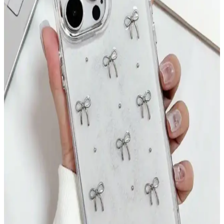
Sebo E3 Elektrikli Süpürge: Performans, Kullanım
Kolaylığı ve Teknik Özelliklerin Yıllık
Değerlendirmesi
Sebo E3 elektrikli süpürge, güçlü emiş gücü, taşınabilirliği ve
tıkanma sorunu yaşamamasıyla ev temizliğinde etkili bir çözüm
sunuyor. Kullanıcı deneyimleri ve teknik özellikler detaylıca
incelenmiştir.
Mediamarkt Kayseri'de Geniş Telefon Aksesuarları
Seçenekleri ve Ürün Çeşitleri
Mediamarkt Kayseri, geniş ürün yelpazesiyle telefon aksesuarları
sunuyor. Şarj kabloları, kılıflar, ekran koruyucuları ve kulaklıklar
gibi çeşitli ürünlerle telefonlarınızı koruyun ve kişiselleştirin.
Grundig VCP 7330 Şarjlı Kablosuz Süpürge: Hafif
ve Güçlü Temizlik Çözümü
Grundig VCP 7330 şarjlı süpürge, hafif tasarımı ve güçlü
performansıyla pratik temizlik sağlar. Uzun pil ömrü ve çeşitli
aksesuarlarıyla farklı yüzeylerde etkili kullanım sunar.