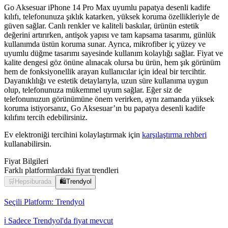
Go Aksesuar iPhone 14 Pro Max uyumlu papatya desenli kadife
kılıfı, telefonunuza şıklık katarken, yüksek koruma özellikleriyle de
güven sağlar. Canlı renkler ve kaliteli baskılar, ürünün estetik
değerini artırırken, antişok yapısı ve tam kapsama tasarımı, günlük
kullanımda üstün koruma sunar. Ayrıca, mikrofiber iç yüzey ve
uyumlu düğme tasarımı sayesinde kullanım kolaylığı sağlar. Fiyat ve
kalite dengesi göz önüne alınacak olursa bu ürün, hem şık görünüm
hem de fonksiyonellik arayan kullanıcılar için ideal bir tercihtir.
Dayanıklılığı ve estetik detaylarıyla, uzun süre kullanıma uygun
olup, telefonunuza mükemmel uyum sağlar. Eğer siz de
telefonunuzun görünümüne önem verirken, aynı zamanda yüksek
koruma istiyorsanız, Go Aksesuar’ın bu papatya desenli kadife
kılıfını tercih edebilirsiniz.
Ev elektroniği tercihini kolaylaştırmak için
karşılaştırma rehberi
kullanabilirsin.
Fiyat Bilgileri
Farklı platformlardaki fiyat trendleri
🛒
Hepsiburada
🛍️
Trendyol
Seçili Platform:
Trendyol
ℹ️ Sadece Trendyol'da fiyat mevcut