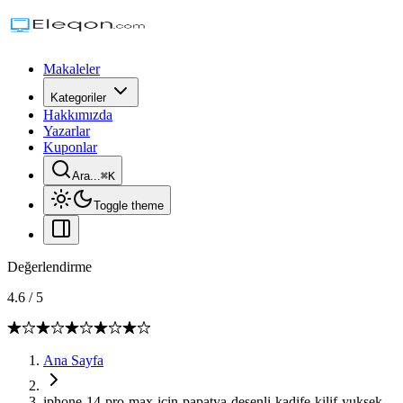
Makaleler
Kategoriler
Hakkımızda
Yazarlar
Kuponlar
Ara...
⌘
K
Toggle theme
Değerlendirme
4.6
/
5
Ana Sayfa
iphone-14-pro-max-icin-papatya-desenli-kadife-kilif-yuksek-