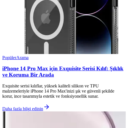
Popüler
Arama
iPhone 14 Pro Max için Exquisite Serisi Kılıf: Şıklık
ve Koruma Bir Arada
Exquisite serisi kılıflar, yüksek kaliteli silikon ve TPU
malzemeleriyle iPhone 14 Pro Max'inizi şık ve güvenli şekilde
korur, ince tasarımıyla estetik ve fonksiyonellik sunar.
Daha fazla bilgi edinin