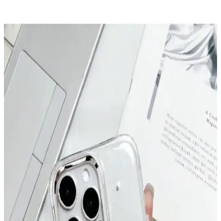
Narwal Flow Robot Süpürge ve Paspas:
Performans, Navigasyon ve Kullanıcı Deneyimleri
Analizi
Narwal Flow, zorlu zeminlerde etkili temizlik sunan çok fonksiyonlu
bir robot süpürge ve paspas cihazıdır. Performans, navigasyon ve
kullanıcı deneyimleri üzerine kapsamlı değerlendirmeler içerir.
Bulaşık Makinesinde Pipet Temizliği için Whirlpool
Chopstick Holder Kullanımı ve İpuçları
Bulaşık makinelerinde pipetlerin etkili temizliği için Whirlpool
Chopstick Holder aksesuarı önerilir. Pipetlerin düşmesini engeller,
suyun temasını artırır ve temizlik kalitesini yükseltir. Ek fırçalama
gerekebilir.
En İyi Telefon Markaları ve Kullanım Amacına
Göre Doğru Tercihler
Telefon markası seçimi kullanım alışkanlıklarına göre değişir. iPhone
uzun destek ve seyahat avantajı sunarken, Samsung özelleştirme ve
çok yönlülük sağlar. Diğer markalar performans ve fiyat dengesi
sunar.