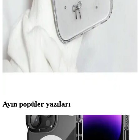
Spoy Marka iPhone 7 ve 8 Koruyucu Kılıfları:
Dayanıklı ve Estetik Seçenekler
Spoy markası, iPhone 7 ve 8 modelleri için çeşitli renk ve
tasarımlarda dayanıklı ve kullanışlı koruyucu kılıflar sunuyor.
Uygun fiyatlı ve tam uyum sağlayan ürünler, günlük darbeler ve
çizilmelere karşı koruma sağlar.
Işıldayan iPhone 11 Uyumlu Telefon Kılıfları:
Estetik ve Fonksiyonellik Bir Arada
Işıldayan iPhone 11 kılıfları, estetik ve koruma özellikleriyle öne
çıkar. LED ve parlak yüzeyler sayesinde düşük ışıkta dikkat çekici
görünüm sağlar, dayanıklı malzemeleriyle telefonunuzu korur.
Ayın popüler yazıları