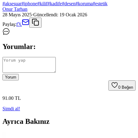
#
aksesuar
#
iphone
#
kilif
#
kadife
#
desen
#
koruma
#
estetik
Onur Tarhan
28 Mayıs 2025
·
Güncellendi:
19 Ocak 2026
Paylaş:
f
𝕏
Yorumlar:
Yorum
0
Beğen
91
.00
TL
Şimdi al!
Ayrıca Bakınız