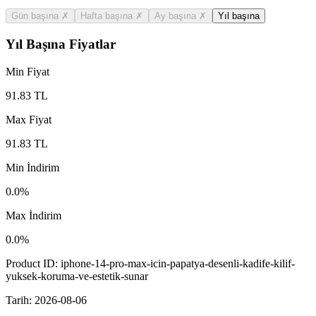
Gün başına
✗
Hafta başına
✗
Ay başına
✗
Yıl başına
Yıl Başına Fiyatlar
Min Fiyat
91.83
TL
Max Fiyat
91.83
TL
Min İndirim
0.0
%
Max İndirim
0.0
%
Product ID:
iphone-14-pro-max-icin-papatya-desenli-kadife-kilif-
yuksek-koruma-ve-estetik-sunar
Tarih:
2026-08-06