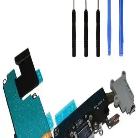
Telefonlarınızı Güvence Altına Alın
Teknosa'nın kırılmaz cam garantisi, telefon ekranlarınızı çatlamalara
ve kırıklara karşı korur, hızlı ve güvenilir hizmetle maddi
kayıplarınızı azaltır.
iPhone 7 Orta Tuş Değişimi Rehberi: Adım Adım
Tamir ve Dikkat Edilmesi Gerekenler
iPhone 7 orta tuş değişimi için gerekli araçlar, adımlar ve dikkat
edilmesi gerekenler hakkında kapsamlı rehber. Uzman önerileriyle
cihazınızı güvenle tamir edin.
Media Markt Güvenilir Telefon Tamiri Hizmetleriyle
Cihazlarınızı Yeniden Canlandırın
Media Markt, geniş tamir seçenekleri ve orijinal parçalarla
telefonlarınızın performansını ilk günkü hale getirir. Hızlı, güvenilir
ve garantili hizmetlerle cihazlarınızı koruyun.
iPhone 8 Plus Home Tuşu Problemleri ve Güvenilir
Onarım Yöntemleri