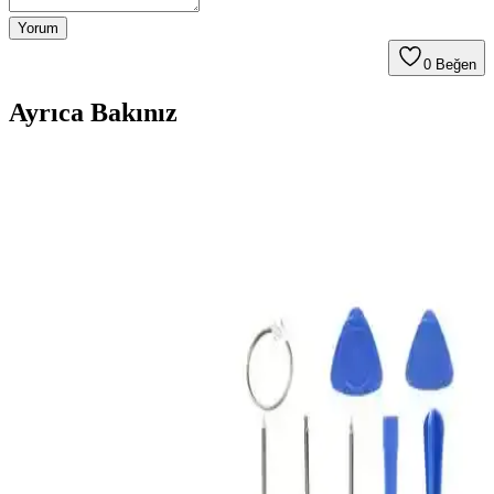
Yorum
0
Beğen
Ayrıca Bakınız
Xiaomi Redmi 5 Plus Uyumlu Şarj Soketi Tamir Seti
Güvenilir ve Kullanıcı Dostu Çözüm
Xiaomi Redmi 5 Plus için tasarlanan şarj soketi tamir seti, yüksek
kaliteli malzeme ve kullanıcı dostu tasarımıyla cihazın performansını
korur, hızlı ve ekonomik tamir sağlar.
iPhone 6s Uyumlu Telefon Kulübesi ve Tamir Seti
Mavi Home Tuş Bordu Güvenilirliği
iPhone 6s uyumlu, dayanıklı ve estetik tasarımlı tamir ve koruma
seti, kolay montaj ve kullanımıyla öne çıkar. Mavi Home tuşu bordu
ile cihazınıza renk katarken, pratik onarım imkanı sağlar.
Teknosa Kırılmaz Cam Garantisi ile Akıllı