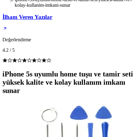
kolay-kullanim-imkani-sunar
İlham Veren Yazılar
Değerlendirme
4.2
/
5
iPhone 5s uyumlu home tuşu ve tamir seti
yüksek kalite ve kolay kullanım imkanı
sunar