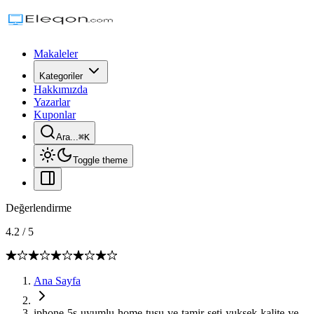
Makaleler
Kategoriler
Hakkımızda
Yazarlar
Kuponlar
Ara...
⌘
K
Toggle theme
Değerlendirme
4.2
/
5
Ana Sayfa
iphone-5s-uyumlu-home-tusu-ve-tamir-seti-yuksek-kalite-ve-