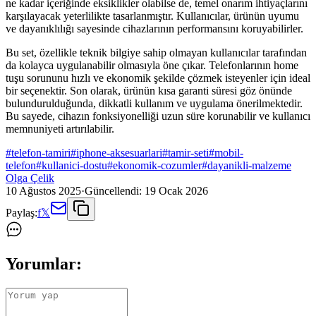
ne kadar içeriğinde eksiklikler olabilse de, temel onarım ihtiyaçlarını
karşılayacak yeterlilikte tasarlanmıştır. Kullanıcılar, ürünün uyumu
ve dayanıklılığı sayesinde cihazlarının performansını koruyabilirler.
Bu set, özellikle teknik bilgiye sahip olmayan kullanıcılar tarafından
da kolayca uygulanabilir olmasıyla öne çıkar. Telefonlarının home
tuşu sorununu hızlı ve ekonomik şekilde çözmek isteyenler için ideal
bir seçenektir. Son olarak, ürünün kısa garanti süresi göz önünde
bulundurulduğunda, dikkatli kullanım ve uygulama önerilmektedir.
Bu sayede, cihazın fonksiyonelliği uzun süre korunabilir ve kullanıcı
memnuniyeti artırılabilir.
#
telefon-tamiri
#
iphone-aksesuarlari
#
tamir-seti
#
mobil-
telefon
#
kullanici-dostu
#
ekonomik-cozumler
#
dayanikli-malzeme
Olga Çelik
10 Ağustos 2025
·
Güncellendi:
19 Ocak 2026
Paylaş:
f
𝕏
Yorumlar: