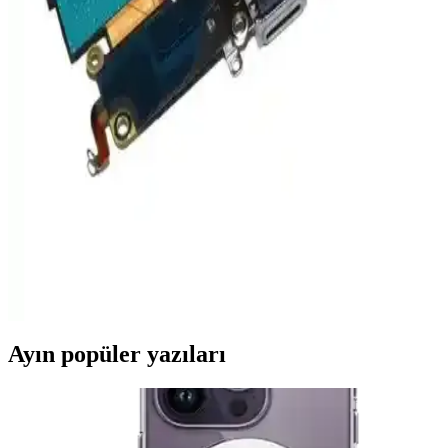
iPhone 8 Plus'ınızın home tuşu sorunları için en güvenilir onarım
yöntemleri, fiyatlar ve bakım önerileri hakkında detaylı bilgi edinin.
Nokia 1100 Orijinal Sıfır Kapak ve Tuş Takımı
Yenileme Çözümü
Nokia 1100 modeline uygun sıfır ve orijinal kapak ile tuş takımı,
dayanıklı malzemeleri ve kolay montajı ile telefonunuzu
yenilemenize olanak sağlar, kullanım ömrünü uzatır.
iPhone 6s Uyumlu Siyah Şarj Soketi Tamir Seti ile
Telefon Performansını Artırın
iPhone 6s için tasarlanmış siyah şarj soketi tamir seti, kolay montaj
ve yüksek kaliteyle şarj sorunlarını giderir, cihaz ömrünü uzatır ve
ekonomik tamir imkanı sunar.
Ayın popüler yazıları