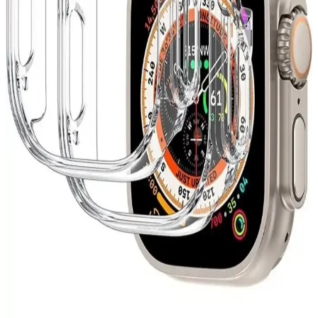
Apple Watch 8 Ultra'ınızı darbelere ve çiziklere karşı koruyan 360
derece kılıf modelleri, dayanıklı malzemeler ve fonksiyonel
tasarımlarla uzun ömür sağlar.
Modern Dijital Saatler: Şık Tasarımlar ve En Son
Teknolojik Özellikler
Gelişen tasarım ve teknolojik özelliklerle modern dijital saatler,
estetik ve fonksiyonelliği bir arada sunarak günlük yaşamınıza şıklık
katıyor.
TCL MoveTime MT42 Çocuklar İçin Güvenilir
Akıllı Saat Özellikleri ve Fiyatları
TCL MoveTime MT42, dayanıklı tasarımı ve iletişim özellikleriyle
çocuklar ve ebeveynler için ideal, uygun fiyatlı akıllı saat seçeneği.
Sağlam yapısı ve kullanışlı fonksiyonlarıyla öne çıkıyor.
Redmi Watch 3 Active ve Redmi Watch 4
Karşılaştırması: Özellikler ve Seçim Rehberi
Redmi Watch 3 Active ve Redmi Watch 4 modellerinin özellikleri,
teknik detayları ve kullanıcı ihtiyaçlarına göre seçim yapma rehberi.