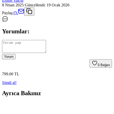
Emine Yalçın
8 Nisan 2025
·
Güncellendi:
19 Ocak 2026
Paylaş:
f
𝕏
Yorumlar:
Yorum
0
Beğen
799
.00
TL
Şimdi al!
Ayrıca Bakınız
Huawei GT 3 Akıllı Saat ile Sağlık ve Spor