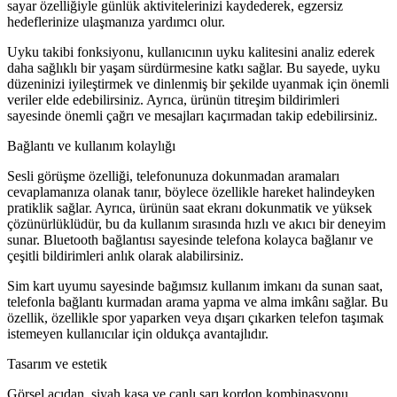
sayar özelliğiyle günlük aktivitelerinizi kaydederek, egzersiz
hedeflerinize ulaşmanıza yardımcı olur.
Uyku takibi fonksiyonu, kullanıcının uyku kalitesini analiz ederek
daha sağlıklı bir yaşam sürdürmesine katkı sağlar. Bu sayede, uyku
düzeninizi iyileştirmek ve dinlenmiş bir şekilde uyanmak için önemli
veriler elde edebilirsiniz. Ayrıca, ürünün titreşim bildirimleri
sayesinde önemli çağrı ve mesajları kaçırmadan takip edebilirsiniz.
Bağlantı ve kullanım kolaylığı
Sesli görüşme özelliği, telefonunuza dokunmadan aramaları
cevaplamanıza olanak tanır, böylece özellikle hareket halindeyken
pratiklik sağlar. Ayrıca, ürünün saat ekranı dokunmatik ve yüksek
çözünürlüklüdür, bu da kullanım sırasında hızlı ve akıcı bir deneyim
sunar. Bluetooth bağlantısı sayesinde telefona kolayca bağlanır ve
çeşitli bildirimleri anlık olarak alabilirsiniz.
Sim kart uyumu sayesinde bağımsız kullanım imkanı da sunan saat,
telefonla bağlantı kurmadan arama yapma ve alma imkânı sağlar. Bu
özellik, özellikle spor yaparken veya dışarı çıkarken telefon taşımak
istemeyen kullanıcılar için oldukça avantajlıdır.
Tasarım ve estetik
Görsel açıdan, siyah kasa ve canlı sarı kordon kombinasyonu,