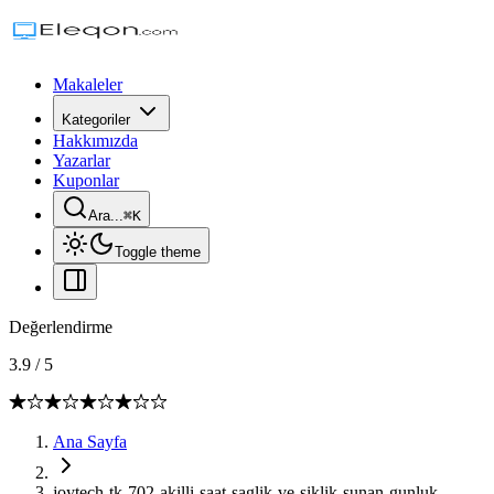
Makaleler
Kategoriler
Hakkımızda
Yazarlar
Kuponlar
Ara...
⌘
K
Toggle theme
Değerlendirme
3.9
/
5
Ana Sayfa
joytech-tk-702-akilli-saat-saglik-ve-siklik-sunan-gunluk-