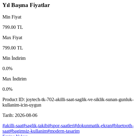
Yıl Başına Fiyatlar
Min Fiyat
799.00
TL
Max Fiyat
799.00
TL
Min İndirim
0.0
%
Max İndirim
0.0
%
Product ID:
joytech-tk-702-akilli-saat-saglik-ve-siklik-sunan-gunluk-
kullanim-icin-uygun
Tarih:
2026-08-06
#
akilli-saat
#
saglik-takibi
#
spor-saatleri
#
dokunmatik-ekran
#
bluetooth-
saat
#
bagimsiz-kullanim
#
modern-tasarim