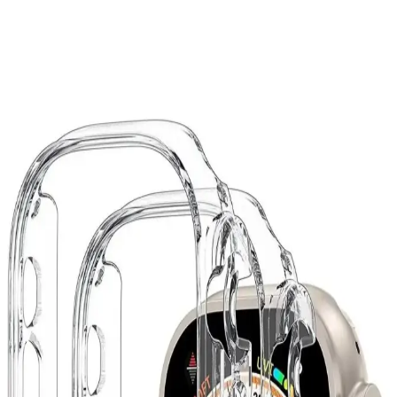
Takibinde Yeni Dönem Başlıyor
Huawei GT 3, gelişmiş sağlık ve spor özellikleri, uzun pil ömrü ve
suya dayanıklılığıyla aktif yaşam tarzını destekleyen akıllı saat.
Günlük kullanımda pratik ve dayanıklı tasarımıyla öne çıkar.
Huawei Fit 4 ve Pro Modelleri: Akıllı Saat Seçiminde
Dikkat Edilmesi Gerekenler
Huawei Fit 4 ve Pro modelleri, sağlık ve spor takibi özellikleriyle
öne çıkan uygun fiyatlı akıllı saatlerdir. Hangi modelin
ihtiyaçlarınıza uygun olduğunu keşfedin.
Samsung Galaxy Watch 4: Gelişmiş Tasarım ve
Sağlık Takibi Özellikleriyle Yeni Nesil Akıllı Saat
Samsung Galaxy Watch 4, AMOLED ekran, güçlü işlemci ve sağlık
sensörleriyle öne çıkan, kişiselleştirilebilir ve yüksek performanslı
akıllı saat seçeneği sunuyor.
Apple Watch 8 Ultra İçin 360 Derece Koruma
Sağlayan Kılıflar ve Seçim Rehberi