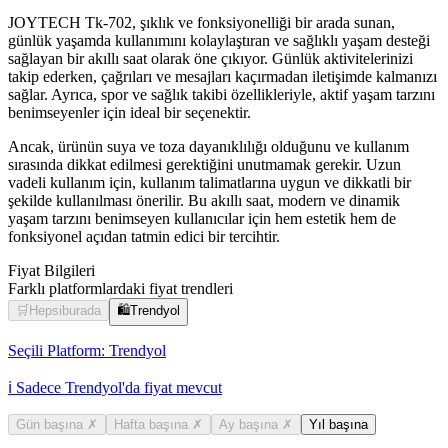
JOYTECH Tk-702, şıklık ve fonksiyonelliği bir arada sunan,
günlük yaşamda kullanımını kolaylaştıran ve sağlıklı yaşam desteği
sağlayan bir akıllı saat olarak öne çıkıyor. Günlük aktivitelerinizi
takip ederken, çağrıları ve mesajları kaçırmadan iletişimde kalmanızı
sağlar. Ayrıca, spor ve sağlık takibi özellikleriyle, aktif yaşam tarzını
benimseyenler için ideal bir seçenektir.
Ancak, ürünün suya ve toza dayanıklılığı olduğunu ve kullanım
sırasında dikkat edilmesi gerektiğini unutmamak gerekir. Uzun
vadeli kullanım için, kullanım talimatlarına uygun ve dikkatli bir
şekilde kullanılması önerilir. Bu akıllı saat, modern ve dinamik
yaşam tarzını benimseyen kullanıcılar için hem estetik hem de
fonksiyonel açıdan tatmin edici bir tercihtir.
Fiyat Bilgileri
Farklı platformlardaki fiyat trendleri
🛒
Hepsiburada
🛍️
Trendyol
Seçili Platform:
Trendyol
ℹ️ Sadece Trendyol'da fiyat mevcut
Gün başına
✗
Hafta başına
✗
Ay başına
✗
Yıl başına