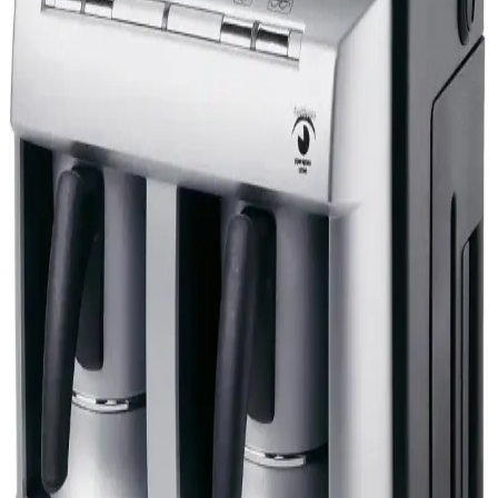
enerji tasarrufu sağlayan modellerle kahve deneyiminizi geliştirin.
Nespresso Atelier S85 Kahve Makinesi Evde
Profesyonel Kahve Deneyimi Sunar
Nespresso Atelier S85, şık tasarımı ve kolay kullanımıyla evde
kahve yapmayı pratik ve kaliteli hale getirir, kahve tutkunlarına
profesyonel deneyim sunar.
Arçelik Tkm 3940 Türk Kahve Makinesi İncelemesi
Güçlü Performans ve Güvenlik Özellikleriyle
Arçelik Tkm 3940 Türk Kahve Makinesi, 4 fincan kapasitesi ve
güvenlik özellikleriyle günlük kahve ihtiyaçlarını karşılar, kullanım
kolaylığı sağlar.
Arçelik Barista Em 3353 Otomatik Espresso
Makinesi İncelemesi ve Özellikleri
Arçelik Barista Em 3353, şık tasarımı, kolay kullanımı ve yüksek
kahve kalitesi ile ev ve ofisler için ideal otomatik espresso makinesi.
Süt köpürtme ve çeşitli kahve seçenekleri sunar.