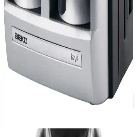
Evde Kahve Tadanı Değiştiren Makineler: Güncel
Durum ve Gelecek Trendleri
Kahve makineleri teknolojisindeki gelişmeler, evde kahve tadanını
değiştiren cihazların sınırlı olmasına rağmen, gelecekte
kişiselleştirme ve aromatik çeşitlilik sunan ürünlerin artacağına işaret
ediyor.
Arzum AR3018 Cezveli Türk Kahvesi Makinesi:
Modern Tasarım ve Fonksiyonellik
Arzum AR3018, şık tasarımı ve güçlü özellikleriyle Türk kahvesi
hazırlığını kolaylaştıran dayanıklı ve güvenli bir makinedir. Hızlı,
pratik ve hijyenik kahve keyfi sunar.
Beko Kahve Makinesi Özellikleri ve Modelleri:
Modern Mutfaklar İçin Pratik Çözüm
Beko kahve makineleri, şık tasarımı ve gelişmiş özellikleriyle
modern mutfaklara uyum sağlar. Hızlı demleme, kişiselleştirilebilir
seçenekler ve enerji tasarrufu ile kahve keyfinizi artırır.