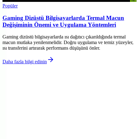
Popüler
Gaming Dizüstü Bilgisayarlarda Termal Macun
Değişiminin Önemi ve Uygulama Yöntemleri
Gaming dizüstü bilgisayarlarda ısı dağıtıcı çıkarıldığında termal
macun mutlaka yenilenmelidir. Doğru uygulama ve temiz yüzeyler,
ısı transferini artırarak performans düşüşünü önler.
Daha fazla bilgi edinin
©
Eleqon
2026
Site bölümleri
Ana Sayfa
Kategoriler
Etiketler
Yazarlar
Genel sayfalar