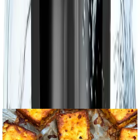
Her detayında kalite ve pratiklik barındıran bu makine, mutfaklarda
vazgeçilmez bir yardımcı olmaya adaydır.
Paylaş:
f
𝕏
Yorumlar:
Yorum
0
Beğen
Ayın popüler yazıları