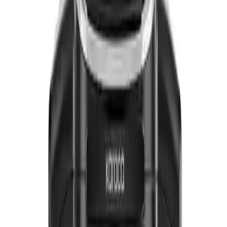
Temel Özellikler ve Teknolojik Yenilikler
Otomatik Su Alma Sistemi
Bu özellik sayesinde, kullanıcılar her seferinde su doldurma
zahmetinden kurtulur. Su haznesi 900 ml kapasiteye sahip olup, tek
seferde 15 fincana kadar kahve yapabilme imkanı sunar. Otomatik
su alma, kahve yapımını hızlandırır ve kullanım sırasında su
seviyesini sürekli kontrol etme gerekliliğini ortadan kaldırır.
AquaBrew Teknolojisi
Hatır Su, AquaBrew teknolojisiyle donatılmıştır. Bu teknoloji, su
püskürtme sırasında kahveyi mükemmel şekilde karıştırır, yoğun ve
krema gibi köpük oluşumunu sağlar. Bu sayede kahvenin lezzeti ve
dokusu zenginleşir, geleneksel Türk kahvesinin özgün tadı korunur.
Farklı Fincan Boyut Seçenekleri
Kullanıcılar, küçük, standart, büyük ve duble olmak üzere dört farklı
fincan boyutunu seçebilir. Bu özellik, kahve miktarını fincan
boyutuna göre ayarlamayı kolaylaştırır, böylece her kullanıcı kendi
tercihine uygun kahve hazırlayabilir.