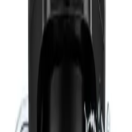
Çoklu Kişi Seçeneği
Makine, aynı anda 5 fincana kadar kahve yapabilir. Bu, kalabalık
aileler veya misafirler için büyük bir avantaj sağlar. Otomatik ısı
ayarı ve pişirme sıcaklığıyla, kahve her zaman ideal kıvamda ve
sıcaklıkta sunulur.
Kullanım Kolaylığı ve Güvenlik
Özellikleri
Dokunmatik Ekran ve Kullanıcı Dostu Arayüz
Modern tasarımı ve dokunmatik ekranı sayesinde, kullanıcılar fincan
sayısı ve boyutunu kolayca seçebilir. Ayrıca, su seviyesi azaldığında
uyarı verir ve su eklemeniz gerektiğini hatırlatır.
Güvenlik Sistemleri
Taşma önleyici sistem, içecek yükseldiğinde otomatik durdurma
sağlar. Susuz çalışma emniyeti, su olmadan çalışmayı engeller ve
cihazın zarar görmesini önler. Otomatik kapanma özelliği ise, kahve
hazırlandıktan sonra makinenin kendiliğinden kapanmasını sağlar.