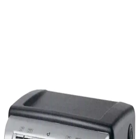
Karaca Hatır Otomatik Su Alma Hazneli Türk Kahve Makinesi,
Türk kahvesi tutkunlarının vazgeçilmezi haline gelen modern ve
fonksiyonel bir cihazdır. Siyah renk seçeneğiyle şık bir görünüm
sunarken, kullanımı kolay ve pratik özellikleriyle öne çıkar. Bu
makine, özellikle otomatik su alma sistemi ve geniş kapasitesiyle
kahve hazırlama sürecini daha konforlu hale getirir.
Ayrıca Bakınız
Philips Otomatik Kahve Makineleri: Kullanım
Özellikleri ve Farklı Modellerin İncelenmesi
Philips otomatik kahve makineleri, kullanıcı dostu tasarımı ve çeşitli
özellikleriyle kahve deneyimini kolaylaştırır. Farklı modelleri ve
bakım detaylarıyla ev ve ofis ortamları için ideal çözümler sunar.
Modern Mutfaklar İçin Kahve Makinesi Seçimi ve
Teknolojik Gelişmeler Hakkında Kapsamlı Rehber
Modern mutfaklar için kahve makineleri, estetik ve teknolojik
özellikleriyle öne çıkıyor. Kullanım kolaylığı, fonksiyonellik ve