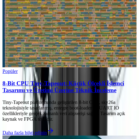
Popüler
8-Bit CPU Tiny-Tapeout: Küçük Ölçekli İşlemci
Tasarımı ve Üretimi Üzerine Teknik İnceleme
Tiny-Tapeout platformunda geliştirilen 8-bit CPU, sky26a
teknolojisiyle tasarlanmış, entegre boot-loader ve UART IO
özellikleriyle gerçek zamanlı veri alışverişi sağlar. Tasarım açık
kaynak ve FPGA testlidir.
Daha fazla bilgi edinin