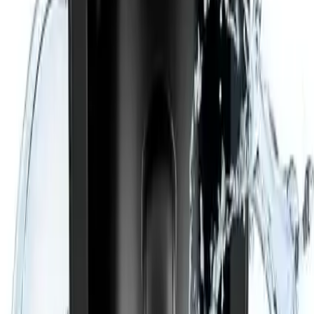
Tasarım ve Estetik
Modern ve şık tasarımıyla mutfaklara uyum sağlar. Siyah renk ve
kompakt yapısıyla, her mutfak stiline uygun görünüm sunar. Ayrıca,
ürünün boyutları 26 cm yüksekliğinde, 15 cm genişliğinde ve 26 cm
derinliğindedir.
Kullanıcı Yorumları ve Değerlendirmeler
Genel olarak, kullanıcılar kahvenin köpüklü ve lezzetli olduğunu
belirtmektedir. Su haznesinin kolay doldurulabilir olması ve
kullanım kolaylığı takdir edilmektedir. Ancak, bazı kullanıcılar
haznenin kalitesinden ve su seviyesinin uyarı sisteminden şikayetçi
olmuştur. Ayrıca, kahvenin aşırı acı olabildiği ve şekerin boşa gittiği
gibi olumsuz geri bildirimler de mevcuttur.
Sonuç ve Son Düşünceler
Karaca Hatır Otomatik Su Alma Hazneli Türk Kahve Makinesi,
geleneksel kahve deneyimini modern teknolojilerle buluşturan
etkileyici bir cihazdır. Geniş kapasitesi, otomatik su alma sistemi ve
kullanışlı özellikleriyle, kahve tutkunlarının ihtiyaçlarına cevap verir.