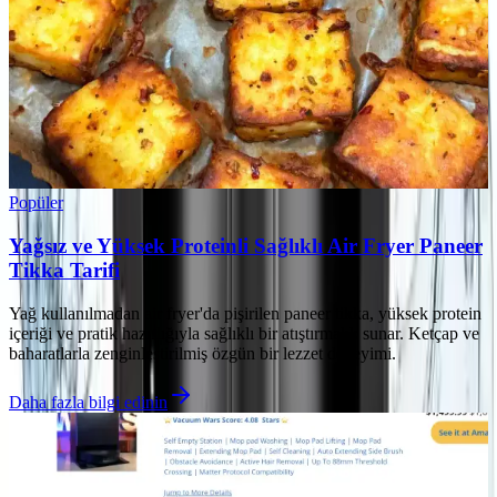
Popüler
Yağsız ve Yüksek Proteinli Sağlıklı Air Fryer Paneer
Tikka Tarifi
Yağ kullanılmadan air fryer'da pişirilen paneer tikka, yüksek protein
içeriği ve pratik hazırlığıyla sağlıklı bir atıştırmalık sunar. Ketçap ve
baharatlarla zenginleştirilmiş özgün bir lezzet deneyimi.
Daha fazla bilgi edinin