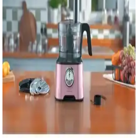
Karaca Hatır Hüp Düet Aroma ve Korkmaz
Kahvekolik Otomatik Kahve Makineleri
Karşılaştırması
İki kahve makinesi detaylı karşılaştırmasıyla tasarım, kullanım,
kahve kalitesi ve fonksiyonlar analiz edilerek, kullanıcıların tercihine
rehberlik ediyor.
Karaca Blendfit Go Personal ve Multiblend
Smoothie Blender Krem Karşılaştırması
Karaca Blendfit Go ve Multiblend Krem blenderlarının güç,
kapasite ve fonksiyonlarını karşılaştırıyoruz. Performans,
dayanıklılık ve kullanıcı deneyimleriyle ilgili detaylar içerir.
Karaca Tea Glass 2 In 1 Çay Makinesi ve Kettle
Cosmic Lilac – Cam Demlik ve Paslanmaz Gövde
Karaca Tea Glass 2 In 1 Çay Makinesi ve Kettle Cosmic Lilac, cam
demlik 0,95 L ve 1,8 L su haznesiyle iki işlevi tek cihazda sunar.
1650 W güç, 360° taban, otomatik kapanma ve sıcak tutma ile hızlı,
güvenli çay ve sıcak su sağlar. 2 yıl garanti.
Arzum AR3077 ve Karaca Çaysever 3 In 1 Çay