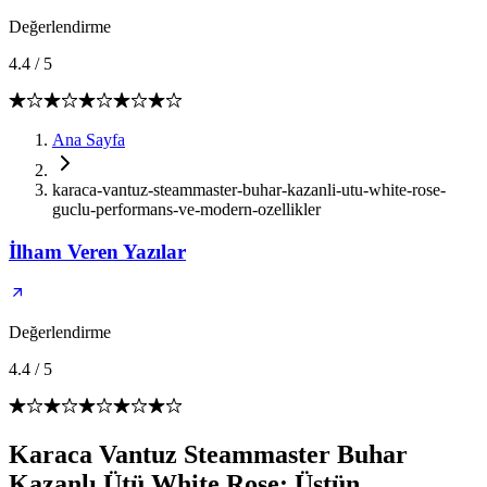
Değerlendirme
4.4
/
5
Ana Sayfa
karaca-vantuz-steammaster-buhar-kazanli-utu-white-rose-
guclu-performans-ve-modern-ozellikler
İlham Veren Yazılar
Değerlendirme
4.4
/
5
Karaca Vantuz Steammaster Buhar
Kazanlı Ütü White Rose: Üstün