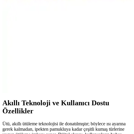
Makinesi Karşılaştırması
Bu karşılaştırmada Arzum AR3077 ve Karaca Çaysever 3 In 1
modellerinin güç, malzeme, kapasite ve özellikleri detaylı
inceleniyor. Kullanıcı yorumları ve performans kriterleriyle hangi
ürünün öne çıktığı ortaya konuyor.
Karaca Mastermaid Power Essential Pink ile Power
Max 11 In 1: Özellikler ve Karşılaştırma
Bu karşılaştırma, Karaca Mastermaid Power Essential Pink ile
Power Max 11 In 1 mutfak robotlarının güç, kapasite, aparat
çeşitliliği, gövde malzemesi ve temizlenebilirlik gibi temel kriterler
üzerinden ayrıntılı karşılaştırmasını sunar; kullanıcı yorumları da öne
çıkar.
Akıllı Teknoloji ve Kullanıcı Dostu
Özellikler
Ütü, akıllı ütüleme teknolojisi ile donatılmıştır; böylece ısı ayarına
gerek kalmadan, ipekten pamukluya kadar çeşitli kumaş türlerine