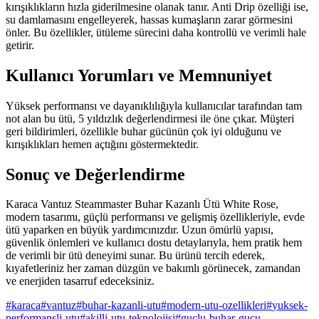
kırışıklıkların hızla giderilmesine olanak tanır. Anti Drip özelliği ise,
su damlamasını engelleyerek, hassas kumaşların zarar görmesini
önler. Bu özellikler, ütüleme sürecini daha kontrollü ve verimli hale
getirir.
Kullanıcı Yorumları ve Memnuniyet
Yüksek performansı ve dayanıklılığıyla kullanıcılar tarafından tam
not alan bu ütü, 5 yıldızlık değerlendirmesi ile öne çıkar. Müşteri
geri bildirimleri, özellikle buhar gücünün çok iyi olduğunu ve
kırışıklıkları hemen açtığını göstermektedir.
Sonuç ve Değerlendirme
Karaca Vantuz Steammaster Buhar Kazanlı Ütü White Rose,
modern tasarımı, güçlü performansı ve gelişmiş özellikleriyle, evde
ütü yaparken en büyük yardımcınızdır. Uzun ömürlü yapısı,
güvenlik önlemleri ve kullanıcı dostu detaylarıyla, hem pratik hem
de verimli bir ütü deneyimi sunar. Bu ürünü tercih ederek,
kıyafetleriniz her zaman düzgün ve bakımlı görünecek, zamandan
ve enerjiden tasarruf edeceksiniz.
#
karaca
#
vantuz
#
buhar-kazanli-utu
#
modern-utu-ozellikleri
#
yuksek-
performansli-utu
#
akilli-utu-teknolojisi
#
guclu-buhar-gucu