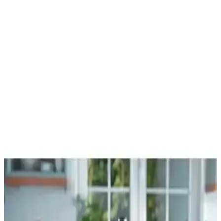
Karaca Essential Güç Mutfak Robotu: Özellikleri ve
Kullanım Alanları Hakkında Bilgi
Karaca Essential Güç Mutfak Robotu hakkında mevcut bilgiler
sınırlı olsa da, mutfakta pratiklik ve hız kazandıran bir cihaz olma
potansiyeline sahip. Detaylı teknik özellikler ve kullanıcı
yorumlarıyla daha iyi değerlendirilmelidir.
Karaca Mastermaid Power Essential Pink Mutfak
Robotu: Güçlü ve Çok Yönlü Mutfak Asistanı
2000W motor gücü, geniş hazne ve çok fonksiyonlu tasarımıyla
Karaca Mastermaid Pink mutfak robotu, mutfakta zamandan tasarruf
sağlar ve şık görünüm sunar.
Karaca Blendfit Go ile Multiblend 1000W
karşılaştırması güç kapasite ve tasarım farkları
Bu karşılaştırma, Karaca Blendfit Go Antrasit ile Karaca Multiblend
Gri 1000W modellerinin güç, hazne kapasitesi, hız kadroları, pulse
ve buz kırma gibi temel özelliklerini veri odaklı biçimde karşılaştırır