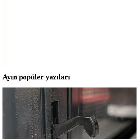
inceleniyor. Kullanıcı yorumları ve performans kriterleriyle hangi
ürünün öne çıktığı ortaya konuyor.
Karaca Mastermaid Power Essential Pink ile Power
Max 11 In 1: Özellikler ve Karşılaştırma
Bu karşılaştırma, Karaca Mastermaid Power Essential Pink ile
Power Max 11 In 1 mutfak robotlarının güç, kapasite, aparat
çeşitliliği, gövde malzemesi ve temizlenebilirlik gibi temel kriterler
üzerinden ayrıntılı karşılaştırmasını sunar; kullanıcı yorumları da öne
çıkar.
Ayın popüler yazıları