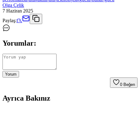
Olga Çelik
7 Haziran 2025
Paylaş:
f
𝕏
Yorumlar:
Yorum
0
Beğen
Ayrıca Bakınız
Karaca Essential Güç Mutfak Robotu: Özellikleri ve
Kullanım Alanları Hakkında Bilgi
Karaca Essential Güç Mutfak Robotu hakkında mevcut bilgiler