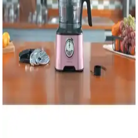
kahve kalitesi ve fonksiyonlar analiz edilerek, kullanıcıların tercihine
rehberlik ediyor.
Karaca Blendfit Go Personal ve Multiblend
Smoothie Blender Krem Karşılaştırması
Karaca Blendfit Go ve Multiblend Krem blenderlarının güç,
kapasite ve fonksiyonlarını karşılaştırıyoruz. Performans,
dayanıklılık ve kullanıcı deneyimleriyle ilgili detaylar içerir.
Karaca Tea Glass 2 In 1 Çay Makinesi ve Kettle
Cosmic Lilac – Cam Demlik ve Paslanmaz Gövde
Karaca Tea Glass 2 In 1 Çay Makinesi ve Kettle Cosmic Lilac, cam
demlik 0,95 L ve 1,8 L su haznesiyle iki işlevi tek cihazda sunar.
1650 W güç, 360° taban, otomatik kapanma ve sıcak tutma ile hızlı,
güvenli çay ve sıcak su sağlar. 2 yıl garanti.
Arzum AR3077 ve Karaca Çaysever 3 In 1 Çay
Makinesi Karşılaştırması
Bu karşılaştırmada Arzum AR3077 ve Karaca Çaysever 3 In 1
modellerinin güç, malzeme, kapasite ve özellikleri detaylı