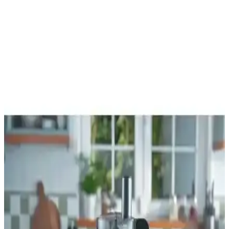
sınırlı olsa da, mutfakta pratiklik ve hız kazandıran bir cihaz olma
potansiyeline sahip. Detaylı teknik özellikler ve kullanıcı
yorumlarıyla daha iyi değerlendirilmelidir.
Karaca Mastermaid Power Essential Pink Mutfak
Robotu: Güçlü ve Çok Yönlü Mutfak Asistanı
2000W motor gücü, geniş hazne ve çok fonksiyonlu tasarımıyla
Karaca Mastermaid Pink mutfak robotu, mutfakta zamandan tasarruf
sağlar ve şık görünüm sunar.
Karaca Blendfit Go ile Multiblend 1000W
karşılaştırması güç kapasite ve tasarım farkları
Bu karşılaştırma, Karaca Blendfit Go Antrasit ile Karaca Multiblend
Gri 1000W modellerinin güç, hazne kapasitesi, hız kadroları, pulse
ve buz kırma gibi temel özelliklerini veri odaklı biçimde karşılaştırır
Karaca Hatır Hüp Düet Aroma ve Korkmaz
Kahvekolik Otomatik Kahve Makineleri
Karşılaştırması
İki kahve makinesi detaylı karşılaştırmasıyla tasarım, kullanım,