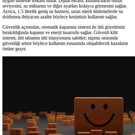
uygun ütüleme imkanı sunar. Dijital ekranı, kullanıcıların buhar
seviyesini, su miktarını ve diğer ayarları kolayca görmesini sağlar.
Ayrıca, 1.5 litrelik geniş su haznesi, uzun süreli ütülemelerde su
doldurma ihtiyacını azaltır böylece kesintisiz kullanım sağlar.
Güvenlik açısından, otomatik kapanma sistemi ile ütü gözetimsiz
bırakıldığında kapanır ve enerji tasarrufu sağlar. Güvenli kilit
sistemi, ütü tabanını ütü istasyonuna sabitler; taşıma sırasında
güvenliği artırır böylece kullanım esnasında oluşabilecek kazaların
önüne geçer.