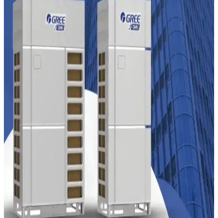
Klima Sembollerinin Anlaşılması ve Doğru
Kullanım Rehberi
Klimalarda kullanılan sembollerin anlamları ve doğru yorumlanması,
cihazın verimli kullanımı için önemlidir. Yanlış anlamalar önlenmeli
ve kullanım kılavuzları dikkatle incelenmelidir.
Midea Pencere Tipi Klimaların Performans
Sorunları ve Kullanıcı Deneyimleri Üzerine Analiz
Midea pencere tipi klimaların iç sıcaklık sensörleri ve kapasite
uyumsuzlukları nedeniyle yaşanan performans sorunları, kullanıcı
deneyimleri ve çözüm önerileri kapsamlı şekilde ele alınıyor.
Altus Enerji Verimli Klimalar: Teknoloji ve
Tasarrufun Birleşimi
Altus'un enerji tasarrufu sağlayan klimaları, yüksek verimlilik ve
gelişmiş teknolojileriyle düşük enerji tüketimi ve yüksek performans
sunar, çevre dostu çözümler sağlar.
Enerji Verimli Klima Çözümleri ve Evde Tasarruf
İpuçları