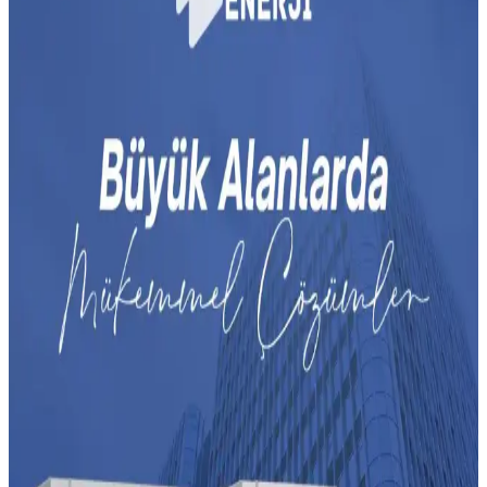
Klima Ünitesinin Etrafında Bırakılması Gereken
Alan ve Bakımın Önemi
Klima ünitesinin etrafında en az 45-75 cm boşluk bırakmak, düzenli
budama ve temizlik yapmak cihazın verimliliğini artırır, enerji
tasarrufu sağlar ve ömrünü uzatır.
Klima Ünitesinden Gelen Metalik Seslerin Nedenleri
ve Normalliği Hakkında Detaylı İnceleme
Klima ünitelerinden gelen metalik sesler genellikle inverter
teknolojisi ve defrost döngüsünden kaynaklanır. Ancak sürekli ve
yüksek sesler mekanik arızaların işareti olabilir. Uzman kontrolü
önerilir.
Klimalarda Evaporatör Buzlanması ve Etkili
Çözüm Yöntemleri
Klimalarda evaporatör üzerindeki buzlanma, düşük dış sıcaklık ve
yetersiz hava akışı nedeniyle oluşur. Düzenli bakım ve uygun
kullanım modlarıyla buzlanma önlenebilir.