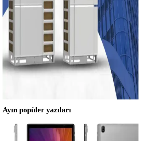
deneyimleri ve çözüm önerileri kapsamlı şekilde ele alınıyor.
Altus Enerji Verimli Klimalar: Teknoloji ve
Tasarrufun Birleşimi
Altus'un enerji tasarrufu sağlayan klimaları, yüksek verimlilik ve
gelişmiş teknolojileriyle düşük enerji tüketimi ve yüksek performans
sunar, çevre dostu çözümler sağlar.
Enerji Verimli Klima Çözümleri ve Evde Tasarruf
İpuçları
Enerji verimli klimalar, düşük enerji tüketimiyle yüksek performans
sağlar. Modern teknolojiler ve doğru kullanım alışkanlıklarıyla enerji
tasarrufu mümkün. Bu çözümler ekonomik ve çevresel faydalar
sunar.
Ayın popüler yazıları