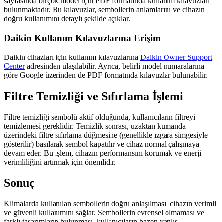
sayfasında birçok model için PDF formatında kullanım kılavuzları
bulunmaktadır. Bu kılavuzlar, sembollerin anlamlarını ve cihazın
doğru kullanımını detaylı şekilde açıklar.
Daikin Kullanım Kılavuzlarına Erişim
Daikin cihazları için kullanım kılavuzlarına
Daikin Owner Support
Center
adresinden ulaşılabilir. Ayrıca, belirli model numaralarına
göre Google üzerinden de PDF formatında kılavuzlar bulunabilir.
Filtre Temizliği ve Sıfırlama İşlemi
Filtre temizliği sembolü aktif olduğunda, kullanıcıların filtreyi
temizlemesi gereklidir. Temizlik sonrası, uzaktan kumanda
üzerindeki filtre sıfırlama düğmesine (genellikle ızgara simgesiyle
gösterilir) basılarak sembol kapatılır ve cihaz normal çalışmaya
devam eder. Bu işlem, cihazın performansını korumak ve enerji
verimliliğini artırmak için önemlidir.
Sonuç
Klimalarda kullanılan sembollerin doğru anlaşılması, cihazın verimli
ve güvenli kullanımını sağlar. Sembollerin evrensel olmaması ve
farklı tasarımların bulunması, kullanıcıların bazen yanlış