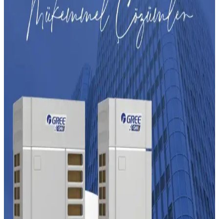
teknolojisi ve defrost döngüsünden kaynaklanır. Ancak sürekli ve
yüksek sesler mekanik arızaların işareti olabilir. Uzman kontrolü
önerilir.
Klimalarda Evaporatör Buzlanması ve Etkili
Çözüm Yöntemleri
Klimalarda evaporatör üzerindeki buzlanma, düşük dış sıcaklık ve
yetersiz hava akışı nedeniyle oluşur. Düzenli bakım ve uygun
kullanım modlarıyla buzlanma önlenebilir.
Klima Sembollerinin Anlaşılması ve Doğru
Kullanım Rehberi
Klimalarda kullanılan sembollerin anlamları ve doğru yorumlanması,
cihazın verimli kullanımı için önemlidir. Yanlış anlamalar önlenmeli
ve kullanım kılavuzları dikkatle incelenmelidir.
Midea Pencere Tipi Klimaların Performans
Sorunları ve Kullanıcı Deneyimleri Üzerine Analiz
Midea pencere tipi klimaların iç sıcaklık sensörleri ve kapasite
uyumsuzlukları nedeniyle yaşanan performans sorunları, kullanıcı