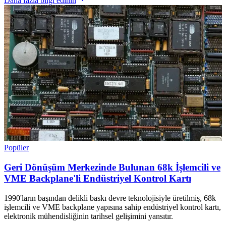
Daha fazla bilgi edinin
Popüler
Geri Dönüşüm Merkezinde Bulunan 68k İşlemcili ve
VME Backplane'li Endüstriyel Kontrol Kartı
1990'ların başından delikli baskı devre teknolojisiyle üretilmiş, 68k
işlemcili ve VME backplane yapısına sahip endüstriyel kontrol kartı,
elektronik mühendisliğinin tarihsel gelişimini yansıtır.