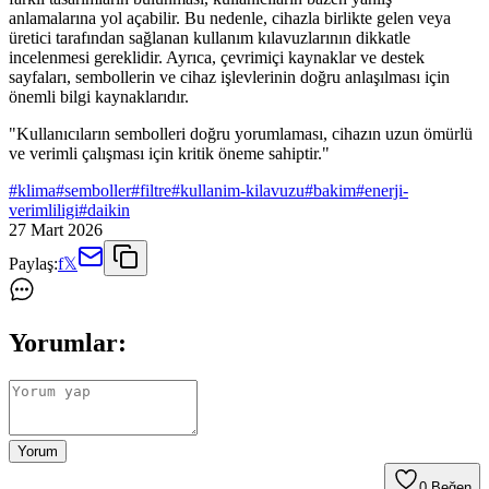
anlamalarına yol açabilir. Bu nedenle, cihazla birlikte gelen veya
üretici tarafından sağlanan kullanım kılavuzlarının dikkatle
incelenmesi gereklidir. Ayrıca, çevrimiçi kaynaklar ve destek
sayfaları, sembollerin ve cihaz işlevlerinin doğru anlaşılması için
önemli bilgi kaynaklarıdır.
"Kullanıcıların sembolleri doğru yorumlaması, cihazın uzun ömürlü
ve verimli çalışması için kritik öneme sahiptir."
#
klima
#
semboller
#
filtre
#
kullanim-kilavuzu
#
bakim
#
enerji-
verimliligi
#
daikin
27 Mart 2026
Paylaş:
f
𝕏
Yorumlar:
Yorum
0
Beğen