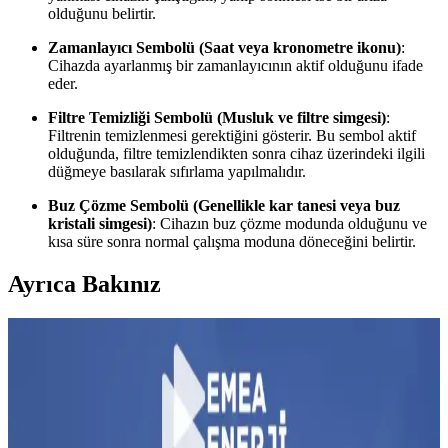
olduğunu belirtir.
Zamanlayıcı Sembolü (Saat veya kronometre ikonu)
:
Cihazda ayarlanmış bir zamanlayıcının aktif olduğunu ifade
eder.
Filtre Temizliği Sembolü (Musluk ve filtre simgesi)
:
Filtrenin temizlenmesi gerektiğini gösterir. Bu sembol aktif
olduğunda, filtre temizlendikten sonra cihaz üzerindeki ilgili
düğmeye basılarak sıfırlama yapılmalıdır.
Buz Çözme Sembolü (Genellikle kar tanesi veya buz
kristali simgesi)
: Cihazın buz çözme modunda olduğunu ve
kısa süre sonra normal çalışma moduna döneceğini belirtir.
Ayrıca Bakınız
Eski R-22 Klimaların Verimlilik Sorunları ve Kiralık
Evlerde Bakım Zorlukları
Kiralık evlerde kullanılan eski R-22 klimalar, fiziksel hasar, yetersiz
kapasite ve pahalı bakım nedeniyle verimlilik sorunları yaşar.
Sistemlerin yenilenmesi uzun vadede avantaj sağlar.