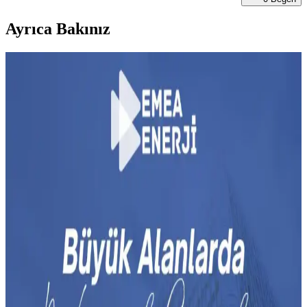
Ayrıca Bakınız
Eski R-22 Klimaların Verimlilik Sorunları ve Kiralık
Evlerde Bakım Zorlukları
Kiralık evlerde kullanılan eski R-22 klimalar, fiziksel hasar, yetersiz
kapasite ve pahalı bakım nedeniyle verimlilik sorunları yaşar.
Sistemlerin yenilenmesi uzun vadede avantaj sağlar.
Klima Ünitesinin Etrafında Bırakılması Gereken
Alan ve Bakımın Önemi
Klima ünitesinin etrafında en az 45-75 cm boşluk bırakmak, düzenli
budama ve temizlik yapmak cihazın verimliliğini artırır, enerji
tasarrufu sağlar ve ömrünü uzatır.
Klima Ünitesinden Gelen Metalik Seslerin Nedenleri
ve Normalliği Hakkında Detaylı İnceleme
Klima ünitelerinden gelen metalik sesler genellikle inverter