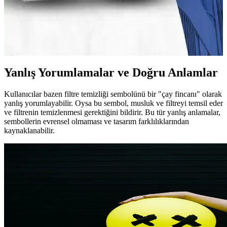
Enerji verimli klimalar, düşük enerji tüketimiyle yüksek performans
sağlar. Modern teknolojiler ve doğru kullanım alışkanlıklarıyla enerji
tasarrufu mümkün. Bu çözümler ekonomik ve çevresel faydalar
sunar.
Yanlış Yorumlamalar ve Doğru Anlamlar
Kullanıcılar bazen filtre temizliği sembolünü bir "çay fincanı" olarak
yanlış yorumlayabilir. Oysa bu sembol, musluk ve filtreyi temsil eder
ve filtrenin temizlenmesi gerektiğini bildirir. Bu tür yanlış anlamalar,
sembollerin evrensel olmaması ve tasarım farklılıklarından
kaynaklanabilir.