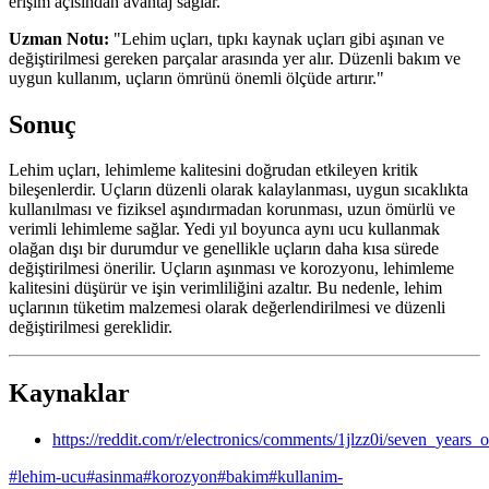
erişim açısından avantaj sağlar.
Uzman Notu:
"Lehim uçları, tıpkı kaynak uçları gibi aşınan ve
değiştirilmesi gereken parçalar arasında yer alır. Düzenli bakım ve
uygun kullanım, uçların ömrünü önemli ölçüde artırır."
Sonuç
Lehim uçları, lehimleme kalitesini doğrudan etkileyen kritik
bileşenlerdir. Uçların düzenli olarak kalaylanması, uygun sıcaklıkta
kullanılması ve fiziksel aşındırmadan korunması, uzun ömürlü ve
verimli lehimleme sağlar. Yedi yıl boyunca aynı ucu kullanmak
olağan dışı bir durumdur ve genellikle uçların daha kısa sürede
değiştirilmesi önerilir. Uçların aşınması ve korozyonu, lehimleme
kalitesini düşürür ve işin verimliliğini azaltır. Bu nedenle, lehim
uçlarının tüketim malzemesi olarak değerlendirilmesi ve düzenli
değiştirilmesi gereklidir.
Kaynaklar
https://reddit.com/r/electronics/comments/1jlzz0i/seven_years_o
#
lehim-ucu
#
asinma
#
korozyon
#
bakim
#
kullanim-