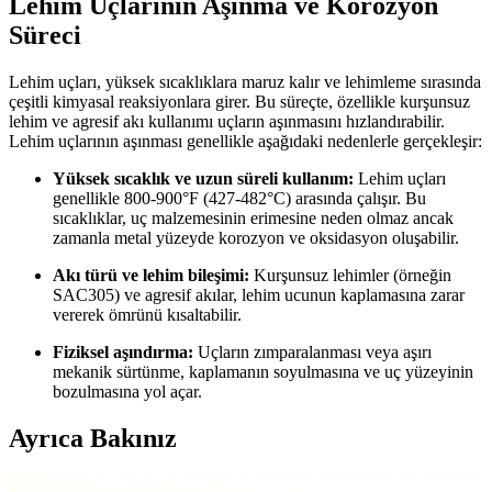
Lehim Uçlarının Aşınma ve Korozyon
Süreci
Lehim uçları, yüksek sıcaklıklara maruz kalır ve lehimleme sırasında
çeşitli kimyasal reaksiyonlara girer. Bu süreçte, özellikle kurşunsuz
lehim ve agresif akı kullanımı uçların aşınmasını hızlandırabilir.
Lehim uçlarının aşınması genellikle aşağıdaki nedenlerle gerçekleşir:
Yüksek sıcaklık ve uzun süreli kullanım:
Lehim uçları
genellikle 800-900°F (427-482°C) arasında çalışır. Bu
sıcaklıklar, uç malzemesinin erimesine neden olmaz ancak
zamanla metal yüzeyde korozyon ve oksidasyon oluşabilir.
Akı türü ve lehim bileşimi:
Kurşunsuz lehimler (örneğin
SAC305) ve agresif akılar, lehim ucunun kaplamasına zarar
vererek ömrünü kısaltabilir.
Fiziksel aşındırma:
Uçların zımparalanması veya aşırı
mekanik sürtünme, kaplamanın soyulmasına ve uç yüzeyinin
bozulmasına yol açar.
Ayrıca Bakınız