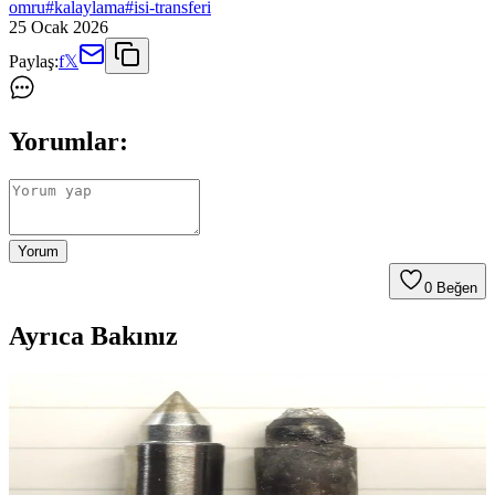
omru
#
kalaylama
#
isi-transferi
25 Ocak 2026
Paylaş:
f
𝕏
Yorumlar:
Yorum
0
Beğen
Ayrıca Bakınız
Lehim Ucu Kullanım Ömrü ve Bakımı: Yedi Yıllık
Deneyim Üzerinden Teknik İnceleme
Lehim uçlarının aşınma süreci, bakım yöntemleri ve değişim
zamanları yedi yıllık deneyimle incelenmiştir. Doğru bakım ve