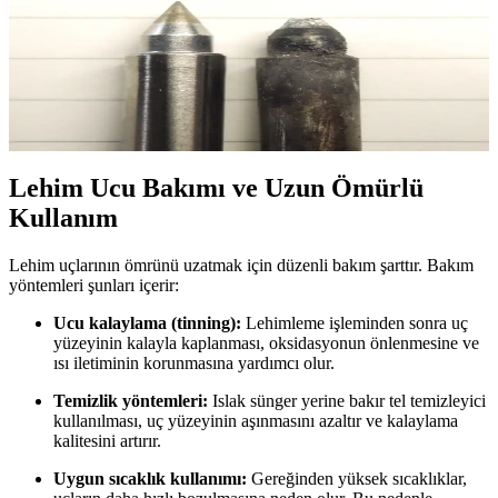
Lehim Ucu Kullanım Ömrü ve Bakımı: Yedi Yıllık
Deneyim Üzerinden Teknik İnceleme
Lehim uçlarının aşınma süreci, bakım yöntemleri ve değişim
zamanları yedi yıllık deneyimle incelenmiştir. Doğru bakım ve
uygun kullanım, lehim uçlarının ömrünü ve performansını artırır.
Lehim Ucu Bakımı ve Uzun Ömürlü
Kullanım
Lehim uçlarının ömrünü uzatmak için düzenli bakım şarttır. Bakım
yöntemleri şunları içerir:
Ucu kalaylama (tinning):
Lehimleme işleminden sonra uç
yüzeyinin kalayla kaplanması, oksidasyonun önlenmesine ve
ısı iletiminin korunmasına yardımcı olur.
Temizlik yöntemleri:
Islak sünger yerine bakır tel temizleyici
kullanılması, uç yüzeyinin aşınmasını azaltır ve kalaylama
kalitesini artırır.
Uygun sıcaklık kullanımı:
Gereğinden yüksek sıcaklıklar,