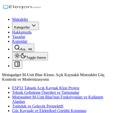
Makaleler
Kategoriler
Hakkımızda
Yazarlar
Kuponlar
Ara...
⌘
K
Toggle theme
Motogadget M-Unit Blue Klonu: Açık Kaynaklı Motosiklet Güç
Kontrolü ve Modernizasyonu
ESP32 Tabanlı Açık Kaynak Klon Projesi
Teknik Geliştirme Önerileri ve Tartışmalar
Motogadget M-Unit Blue'nun Fonksiyonları ve Kullanım
Alanları
Topluluk ve Gelecek Perspektifi
Güç Kaynağı ve Elektriksel Gürültü Koruması