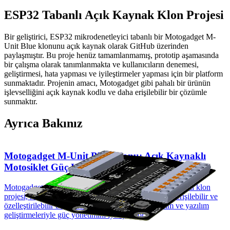
ESP32 Tabanlı Açık Kaynak Klon Projesi
Bir geliştirici, ESP32 mikrodenetleyici tabanlı bir Motogadget M-
Unit Blue klonunu açık kaynak olarak GitHub üzerinden
paylaşmıştır. Bu proje henüz tamamlanmamış, prototip aşamasında
bir çalışma olarak tanımlanmakta ve kullanıcıların denemesi,
geliştirmesi, hata yapması ve iyileştirmeler yapması için bir platform
sunmaktadır. Projenin amacı, Motogadget gibi pahalı bir ürünün
işlevselliğini açık kaynak kodlu ve daha erişilebilir bir çözümle
sunmaktır.
Ayrıca Bakınız
Motogadget M-Unit Blue Klonu: Açık Kaynaklı
Motosiklet Güç Kontrolü ve Modernizasyonu
Motogadget M-Unit Blue'nun açık kaynaklı ESP32 tabanlı klon
projesi, motosiklet güç kontrolünü modernize ederek erişilebilir ve
özelleştirilebilir bir alternatif sunuyor. Proje donanım ve yazılım
geliştirmeleriyle güç yönetimini iyileştiriyor.