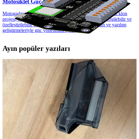
Motosiklet Güç Kontrolü ve Modernizasyonu
Motogadget M-Unit Blue'nun açık kaynaklı ESP32 tabanlı klon
projesi, motosiklet güç kontrolünü modernize ederek erişilebilir ve
özelleştirilebilir bir alternatif sunuyor. Proje donanım ve yazılım
geliştirmeleriyle güç yönetimini iyileştiriyor.
Ayın popüler yazıları