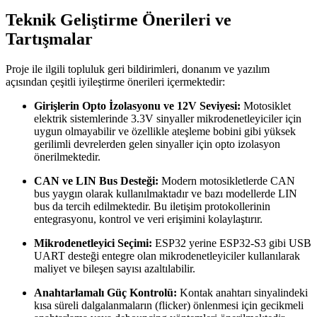
Teknik Geliştirme Önerileri ve
Tartışmalar
Proje ile ilgili topluluk geri bildirimleri, donanım ve yazılım
açısından çeşitli iyileştirme önerileri içermektedir:
Girişlerin Opto İzolasyonu ve 12V Seviyesi:
Motosiklet
elektrik sistemlerinde 3.3V sinyaller mikrodenetleyiciler için
uygun olmayabilir ve özellikle ateşleme bobini gibi yüksek
gerilimli devrelerden gelen sinyaller için opto izolasyon
önerilmektedir.
CAN ve LIN Bus Desteği:
Modern motosikletlerde CAN
bus yaygın olarak kullanılmaktadır ve bazı modellerde LIN
bus da tercih edilmektedir. Bu iletişim protokollerinin
entegrasyonu, kontrol ve veri erişimini kolaylaştırır.
Mikrodenetleyici Seçimi:
ESP32 yerine ESP32-S3 gibi USB
UART desteği entegre olan mikrodenetleyiciler kullanılarak
maliyet ve bileşen sayısı azaltılabilir.
Anahtarlamalı Güç Kontrolü:
Kontak anahtarı sinyalindeki
kısa süreli dalgalanmaların (flicker) önlenmesi için gecikmeli