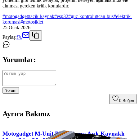
yönetimi gibi teknik detaylar, projenin ilerleyen aşamalarında ele
alınması gereken kritik konulardır.
#
motogadget
#
acik-kaynak
#
esp32
#
guc-kontrolu
#
can-bus
#
elektrik-
korumasi
#
motosiklet
25 Ocak 2026
Paylaş:
f
𝕏
Yorumlar:
Yorum
0
Beğen
Ayrıca Bakınız
Motogadget M-Unit Blue Klonu: Açık Kaynaklı