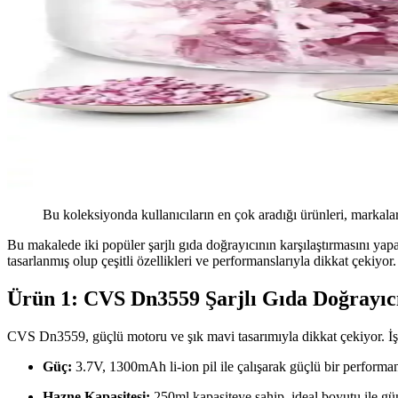
Bu koleksiyonda kullanıcıların en çok aradığı ürünleri, markalar
Bu makalede iki popüler şarjlı gıda doğrayıcının karşılaştırmasını y
tasarlanmış olup çeşitli özellikleri ve performanslarıyla dikkat çek
Ürün 1: CVS Dn3559 Şarjlı Gıda Doğrayıc
CVS Dn3559, güçlü motoru ve şık mavi tasarımıyla dikkat çekiyor. İşt
Güç:
3.7V, 1300mAh li-ion pil ile çalışarak güçlü bir performa
Hazne Kapasitesi:
250ml kapasiteye sahip, ideal boyutu ile g