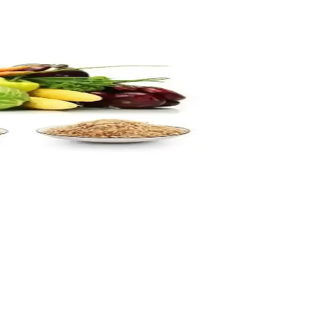
za daha uygun olduğunu keşfedin.
 sağlayan en iyi seçenekler.
ve güçlü tasarımıyla öne çıkar.
liz edilerek, en uygun mutfak cihazını seçmenize yardımcı oluyor.