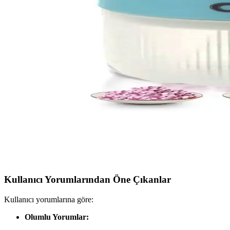
Kiwi Kc 8209 Doğrayıcı Rondo ve Kiwi Kc8203 Blend
Kiwi Kc 8209 Doğrayıcı Rondo ve Kiwi Kc8203 Blender'ın özellikleri,
Kiwi Kc8203 ve TEFAL HB234DTR Mutfak Aletleri K
İşte Kiwi Kc8203 ve TEFAL HB234DTR modellerinin özellikleri, kullan
CVS Dn3559 Şarjlı Gıda Doğrayıcı Mini Blender: M
Kompakt ve şarjlı CVS Dn3559 mini blender, hızlı doğrama ve pratik k
CVS Dn3559 ve TEFAL MB4705 Gıda Doğrayıcı Karşıl
Bu karşılaştırmada, CVS Dn3559 şarjlı mini blender ile TEFAL MB4705
Kullanıcı Yorumlarından Öne Çıkanlar
Kullanıcı yorumlarına göre:
Olumlu Yorumlar: