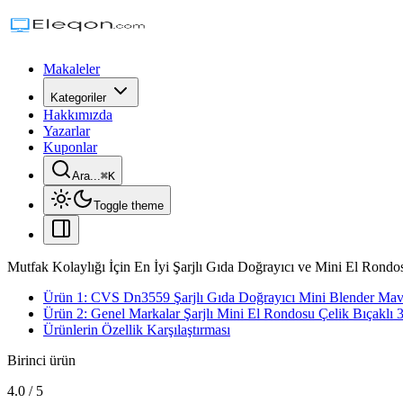
Makaleler
Kategoriler
Hakkımızda
Yazarlar
Kuponlar
Ara...
⌘
K
Toggle theme
Mutfak Kolaylığı İçin En İyi Şarjlı Gıda Doğrayıcı ve Mini El Rondos
Ürün 1: CVS Dn3559 Şarjlı Gıda Doğrayıcı Mini Blender Mav
Ürün 2: Genel Markalar Şarjlı Mini El Rondosu Çelik Bıçaklı 
Ürünlerin Özellik Karşılaştırması
Birinci ürün
4.0
/
5