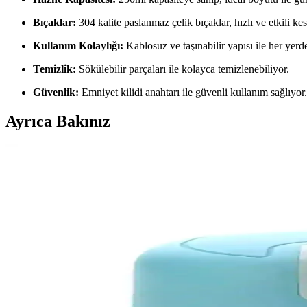
Bıçaklar:
304 kalite paslanmaz çelik bıçaklar, hızlı ve etkili ke
Kullanım Kolaylığı:
Kablosuz ve taşınabilir yapısı ile her yer
Temizlik:
Sökülebilir parçaları ile kolayca temizlenebiliyor.
Güvenlik:
Emniyet kilidi anahtarı ile güvenli kullanım sağlıyor.
Ayrıca Bakınız
Kiwi Kc8203 3 Bıçaklı Şarjlı Gıda Doğrayıcı Blender 
Kiwi Kc8203, 350 ml kapasiteyle şarjlı ve kablosuz kullanım sunan, pas
Mutfak Kolaylığı İçin En İyi Şarjlı Gıda Doğrayıcı v
İki şarjlı mutfak aletinin özellikleri, avantajları ve kullanım kolaylık
CVS Dn3559 Mavi Şarjlı Mini Blender: Modern Mutf
CVS Dn3559 mini blender, güçlü motoru ve şık mavi tasarımıyla günlük m