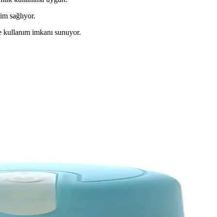
sim sağlıyor.
de kullanım imkanı sunuyor.
İnceleme ve Kullanım Özellikleri
lanmaz çelik bıçaklarıyla hızlı doğrama sağlayan pratik mutfak cihazıdı
e Mini El Rondosu Karşılaştırması
ları karşılaştırıldı. Hangi ürün ihtiyaçlarınıza daha uygun? Detaylar ve k
aklar İçin Güçlü ve Şık Çözüm
utfak ihtiyaçlarına pratik çözümler sunar. Hafif ve taşınabilir yapısıy