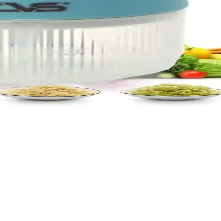
er Karşılaştırması
 kullanıcı yorumları ve karşılaştırmasıyla hangi ürünün ihtiyaçlarını
arşılaştırması
ıcı yorumları ve karşılaştırmasıyla mutfakta zaman ve enerji tasarrufu
odern ve Pratik Mutfak Çözümü
ullanım sağlar. Dış mekan ve günlük mutfak ihtiyaçlarına uygun, hafif 
aştırması ve İncelemeleri
 MasterChop'un özellikleri ve kullanıcı yorumları detaylı şekilde ana