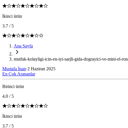
İkinci ürün
3.7
/
5
Ana Sayfa
mutfak-kolayligi-icin-en-iyi-sarjli-gida-dograyici-ve-mini-el-ron
Mustafa İnan
·
2 Haziran 2025
En Çok Arananlar
Birinci ürün
4.0
/
5
İkinci ürün
3.7
/
5