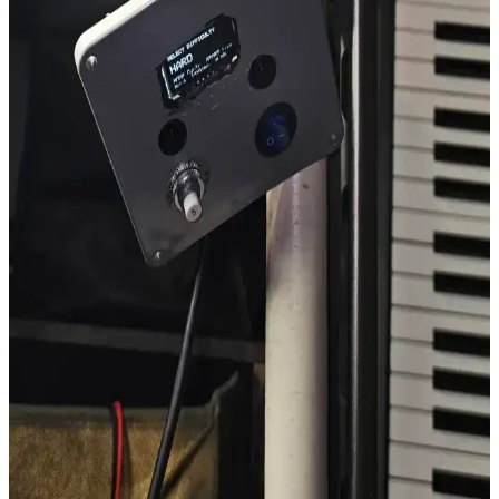
House Fresh, hava temizleyici seçiminde bağımsız incelemeler ve
kapsamlı rehberlik sunarak kullanıcıların doğru ürünü bulmasına
yardımcı olur. Filtre kalitesi ve CADR gibi teknik detaylar
değerlendirilir.
LED Güvenlik Feneri Tasarımı: Basit, Taşınabilir ve
Enerji Verimli LED Flaşör Devresi
Basit transistörlü LED flaşör devresi, taşınabilirliği ve enerji
verimliliği ile acil durumlarda görünürlüğü artırır. Tasarımda SMD
bileşenler ve Li-Ion pil kullanımı öne çıkar.
GE Cafe ve LG Studio Mutfak Aletleri: Fiyat,
Kalite, Performans ve Kullanıcı Deneyimleri
GE Cafe ve LG Studio mutfak aletleri fiyat, kalite, dayanıklılık ve
kullanıcı deneyimleri açısından karşılaştırılıyor. Tasarım, servis
desteği ve teknik özellikler değerlendirilerek tercih önerileri
sunuluyor.
Evde Kendi Refleks Oyununuzu Tasarlama:
Tasarım, İşleyiş ve Geliştirme Süreci