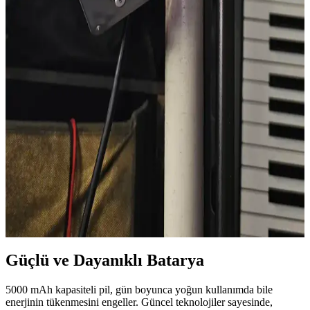
bileşenler ve Li-Ion pil kullanımı öne çıkar.
GE Cafe ve LG Studio Mutfak Aletleri: Fiyat,
Kalite, Performans ve Kullanıcı Deneyimleri
GE Cafe ve LG Studio mutfak aletleri fiyat, kalite, dayanıklılık ve
kullanıcı deneyimleri açısından karşılaştırılıyor. Tasarım, servis
desteği ve teknik özellikler değerlendirilerek tercih önerileri
sunuluyor.
Evde Kendi Refleks Oyununuzu Tasarlama:
Tasarım, İşleyiş ve Geliştirme Süreci
Evde düşük maliyetli malzemelerle refleks oyunu tasarlamak,
elektronik ve mekanik bilgi birikimini pratiğe dökmek için etkili bir
yöntemdir. Tasarım, işleyiş ve geliştirme süreçleri detaylıca ele
alınmıştır.
Güçlü ve Dayanıklı Batarya
5000 mAh kapasiteli pil, gün boyunca yoğun kullanımda bile
enerjinin tükenmesini engeller. Güncel teknolojiler sayesinde,