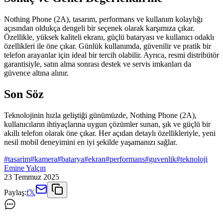
Nothing Phone (2A), tasarım, performans ve kullanım kolaylığı
açısından oldukça dengeli bir seçenek olarak karşımıza çıkar.
Özellikle, yüksek kaliteli ekranı, güçlü bataryası ve kullanıcı odaklı
özellikleri ile öne çıkar. Günlük kullanımda, güvenilir ve pratik bir
telefon arayanlar için ideal bir tercih olabilir. Ayrıca, resmi distribütör
garantisiyle, satın alma sonrası destek ve servis imkanları da
güvence altına alınır.
Son Söz
Teknolojinin hızla geliştiği günümüzde, Nothing Phone (2A),
kullanıcıların ihtiyaçlarına uygun çözümler sunan, şık ve güçlü bir
akıllı telefon olarak öne çıkar. Her açıdan detaylı özellikleriyle, yeni
nesil mobil deneyimini en iyi şekilde yaşamanızı sağlar.
#
tasarim
#
kamera
#
batarya
#
ekran
#
performans
#
guvenlik
#
teknoloji
Emine Yalçın
23 Temmuz 2025
Paylaş:
f
𝕏