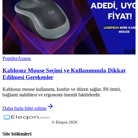
Popüler
Arama
Kablosuz Mouse Seçimi ve Kullanımında Dikkat
Edilmesi Gerekenler
Kablosuz mouse kullanımı, konfor ve düzen sağlar. Pil ömrü,
bağlantı stabilitesi ve ergonomi önemli faktörlerdir.
Daha fazla bilgi edinin
©
Eleqon
2026
Site bölümleri