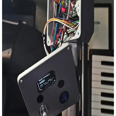
kaynak ve FPGA testlidir.
İlk PCB Tasarımı ve Üretimi: JLCPCB Deneyimi,
Tasarım İpuçları ve Nakliye Maliyetleri
Elektronik projelerde PCB üretimi için JLCPCB'nin tasarım
entegrasyonu ve montaj kolaylığı öne çıkar. Anten performansı ve
nakliye ücretleri gibi önemli faktörler, başarılı bir üretim süreci için
kritik rol oynar.
House Fresh İncelemesi: Hava Temizleyici Seçiminde
Bağımsız ve Kapsamlı Rehber
House Fresh, hava temizleyici seçiminde bağımsız incelemeler ve
kapsamlı rehberlik sunarak kullanıcıların doğru ürünü bulmasına
yardımcı olur. Filtre kalitesi ve CADR gibi teknik detaylar
değerlendirilir.
LED Güvenlik Feneri Tasarımı: Basit, Taşınabilir ve
Enerji Verimli LED Flaşör Devresi
Basit transistörlü LED flaşör devresi, taşınabilirliği ve enerji
verimliliği ile acil durumlarda görünürlüğü artırır. Tasarımda SMD