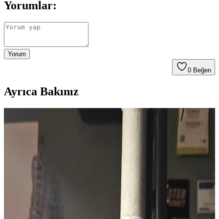
Yorumlar:
Yorum
0
Beğen
Ayrıca Bakınız
İlk PCB Tasarım Deneyimi: Karşılaşılan Sorunlar ve
Tasarım İpuçlarıyla Başarıya Ulaşma
İlk PCB tasarımında karşılaşılan teknik ve mekanik sorunlar, test
yöntemleri ve doğru ayak izi seçimi gibi ipuçlarıyla devre
tasarımında başarı sağlanabilir. Mekanik düzenleme ve estetik
detaylar da kullanıcı deneyimini artırır.
French Door Buzdolabı Seçiminde Marka
Karşılaştırması ve Uzun Ömürlü Kullanım İpuçları