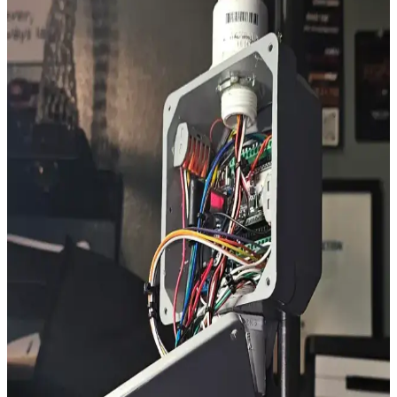
French door buzdolapları geniş iç hacmi ve şık tasarımıyla öne çıkar.
Bosch, GE Profile, Sub Zero ve Frigidaire markalarının özellikleri,
dayanıklılık ve kullanım kolaylığı açısından karşılaştırıldı.
8-Bit CPU Tiny-Tapeout: Küçük Ölçekli İşlemci
Tasarımı ve Üretimi Üzerine Teknik İnceleme
Tiny-Tapeout platformunda geliştirilen 8-bit CPU, sky26a
teknolojisiyle tasarlanmış, entegre boot-loader ve UART IO
özellikleriyle gerçek zamanlı veri alışverişi sağlar. Tasarım açık
kaynak ve FPGA testlidir.
İlk PCB Tasarımı ve Üretimi: JLCPCB Deneyimi,
Tasarım İpuçları ve Nakliye Maliyetleri
Elektronik projelerde PCB üretimi için JLCPCB'nin tasarım
entegrasyonu ve montaj kolaylığı öne çıkar. Anten performansı ve
nakliye ücretleri gibi önemli faktörler, başarılı bir üretim süreci için
kritik rol oynar.
House Fresh İncelemesi: Hava Temizleyici Seçiminde
Bağımsız ve Kapsamlı Rehber