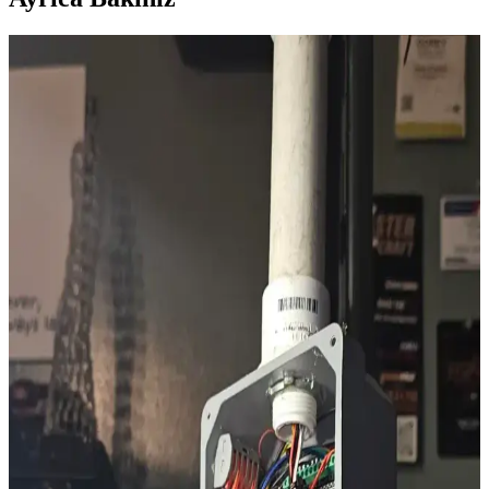
İlk PCB Tasarım Deneyimi: Karşılaşılan Sorunlar ve
Tasarım İpuçlarıyla Başarıya Ulaşma
İlk PCB tasarımında karşılaşılan teknik ve mekanik sorunlar, test
yöntemleri ve doğru ayak izi seçimi gibi ipuçlarıyla devre
tasarımında başarı sağlanabilir. Mekanik düzenleme ve estetik
detaylar da kullanıcı deneyimini artırır.
French Door Buzdolabı Seçiminde Marka
Karşılaştırması ve Uzun Ömürlü Kullanım İpuçları
French door buzdolapları geniş iç hacmi ve şık tasarımıyla öne çıkar.
Bosch, GE Profile, Sub Zero ve Frigidaire markalarının özellikleri,
dayanıklılık ve kullanım kolaylığı açısından karşılaştırıldı.
8-Bit CPU Tiny-Tapeout: Küçük Ölçekli İşlemci
Tasarımı ve Üretimi Üzerine Teknik İnceleme
Tiny-Tapeout platformunda geliştirilen 8-bit CPU, sky26a
teknolojisiyle tasarlanmış, entegre boot-loader ve UART IO
özellikleriyle gerçek zamanlı veri alışverişi sağlar. Tasarım açık