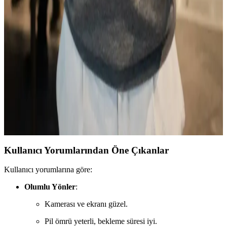
Reeder P13 Blue Max Özellikleri ve Rakipleriyle
Karşılaştırması
Reeder P13 Blue Max, uygun fiyatlı ve temel ihtiyaçlara yönelik
özellikleriyle öne çıkan bir akıllı telefon. 6.5 inç ekran, 2 GB RAM
ve 3000 mAh batarya ile günlük kullanım için ideal.
Samsung Galaxy M33 ve S24 FE Karşılaştırması:
Hangi Model Sizin İçin Uygun
Samsung Galaxy M33 ve S24 FE modellerinin tasarım, performans,
kamera ve batarya özelliklerini karşılaştırarak, ihtiyaçlara uygun en
iyi seçeneği belirlemenize yardımcı oluyoruz.
Kullanıcı Yorumlarından Öne Çıkanlar
Kullanıcı yorumlarına göre:
Olumlu Yönler
:
Kamerası ve ekranı güzel.
Pil ömrü yeterli, bekleme süresi iyi.