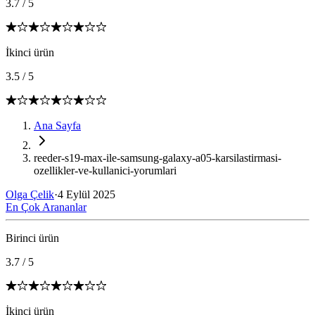
3.7
/
5
İkinci ürün
3.5
/
5
Ana Sayfa
reeder-s19-max-ile-samsung-galaxy-a05-karsilastirmasi-
ozellikler-ve-kullanici-yorumlari
Olga Çelik
·
4 Eylül 2025
En Çok Arananlar
Birinci ürün
3.7
/
5
İkinci ürün