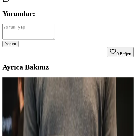
Yorumlar:
Yorum
0
Beğen
Ayrıca Bakınız
Tecno Spark 10 İncelemesi: Uygun Fiyatlı ve
Performans Odaklı Akıllı Telefon Seçenekleri
Tecno Spark 10, uygun fiyatı ve performansıyla öne çıkan, kullanıcı
memnuniyetini sağlayan şık tasarımı ve uzun pil ömrüyle günlük
kullanım için ideal bir akıllı telefon seçeneğidir.
TECNO Spark 20 ve Güncel Teknolojik Gelişmeler
Hakkında Detaylar