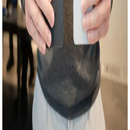
özellikleriyle benzer performans gösteriyor. Fiyat ve kullanım
ihtiyaçlarına göre tercih yapmayı kolaylaştıran detaylar içeriyor.
Huawei'nin Katlanabilir Telefon Modelleri ve
Teknolojik Gelişmeleri Üzerine Güncel Bir
Değerlendirme
Huawei'nin katlanabilir telefonları, yüksek teknoloji ve yenilikçilikle
öne çıkıyor. Bu modeller, taşınabilirlik ve geniş ekran avantajı
sağlarken, kullanıcı deneyimleri ve piyasa konumu da dikkat
çekiyor.
Reeder P13 Blue Max Özellikleri ve Rakipleriyle
Karşılaştırması
Reeder P13 Blue Max, uygun fiyatlı ve temel ihtiyaçlara yönelik
özellikleriyle öne çıkan bir akıllı telefon. 6.5 inç ekran, 2 GB RAM
ve 3000 mAh batarya ile günlük kullanım için ideal.
Samsung Galaxy M33 ve S24 FE Karşılaştırması:
Hangi Model Sizin İçin Uygun
Samsung Galaxy M33 ve S24 FE modellerinin tasarım, performans,