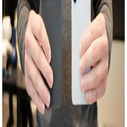
Xiaomi Note 8'in Performans Özellikleri ve Aksesuar
Uyumluluğu Hakkında Güncel Bilgiler
Xiaomi Note 8'in performansı ve aksesuar uyumluluğu hakkında
genel bilgiler, teknik detaylar ve kullanım ipuçlarıyla ilgili güncel ve
kapsamlı bir değerlendirme.
Omix X7 ve Reeder P13 Blue Plus Akıllı
Telefonlarının Teknik Özellikleri ve Karşılaştırması
Omix X7 ve Reeder P13 Blue Plus modelleri, ekran, pil ve kamera
özellikleriyle benzer performans gösteriyor. Fiyat ve kullanım
ihtiyaçlarına göre tercih yapmayı kolaylaştıran detaylar içeriyor.
Huawei'nin Katlanabilir Telefon Modelleri ve
Teknolojik Gelişmeleri Üzerine Güncel Bir
Değerlendirme
Huawei'nin katlanabilir telefonları, yüksek teknoloji ve yenilikçilikle
öne çıkıyor. Bu modeller, taşınabilirlik ve geniş ekran avantajı
sağlarken, kullanıcı deneyimleri ve piyasa konumu da dikkat
çekiyor.