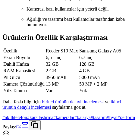
Kamerası bazı kullanıcılar için yeterli değil.
Ağırlığı ve tasarımı bazı kullanıcılar tarafından kaba
bulunuyor.
Ürünlerin Özellik Karşılaştırması
Özellik
Reeder S19 Max
Samsung Galaxy A05
Ekran Boyutu
6,51 inç
6,7 inç
Dahili Hafıza
32 GB
128 GB
RAM Kapasitesi
2 GB
4 GB
Pil Gücü
3950 mAh
5000 mAh
Kamera Çözünürlüğü
13 MP
50 MP + 2 MP
Yüz Tanıma
Var
Yok
Daha fazla bilgi için
birinci ürünün detaylı incelemesi
ve
ikinci
ürünün detaylı incelemesi
sayfalarına göz at.
#
akillitelefon
#
karsilastirma
#
kameralar
#
batarya
#
tasarim
#
fiyat
#
perform
Paylaş:
f
𝕏