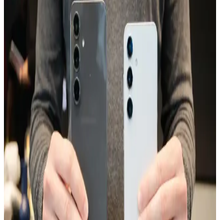
TECNO'nun yeni modelleri ve Spark serisinin özellikleri, tasarım,
batarya, kamera ve depolama alanındaki gelişmelerle ilgili detaylar
burada.
Galaxy A24: Uygun Fiyatlı ve Güçlü Özelliklere
Sahip Akıllı Telefon Seçeneği
Galaxy A24, uygun fiyatı ve temel özellikleriyle günlük kullanım ve
fotoğrafçılık ihtiyaçlarını karşılayan, uzun pil ömrü sunan ekonomik
akıllı telefon seçeneğidir.
Xiaomi Note 8'in Performans Özellikleri ve Aksesuar
Uyumluluğu Hakkında Güncel Bilgiler
Xiaomi Note 8'in performansı ve aksesuar uyumluluğu hakkında
genel bilgiler, teknik detaylar ve kullanım ipuçlarıyla ilgili güncel ve
kapsamlı bir değerlendirme.
Omix X7 ve Reeder P13 Blue Plus Akıllı
Telefonlarının Teknik Özellikleri ve Karşılaştırması
Omix X7 ve Reeder P13 Blue Plus modelleri, ekran, pil ve kamera