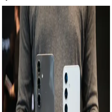
Tecno Spark 10 İncelemesi: Uygun Fiyatlı ve
Performans Odaklı Akıllı Telefon Seçenekleri
Tecno Spark 10, uygun fiyatı ve performansıyla öne çıkan, kullanıcı
memnuniyetini sağlayan şık tasarımı ve uzun pil ömrüyle günlük
kullanım için ideal bir akıllı telefon seçeneğidir.
TECNO Spark 20 ve Güncel Teknolojik Gelişmeler
Hakkında Detaylar
TECNO'nun yeni modelleri ve Spark serisinin özellikleri, tasarım,
batarya, kamera ve depolama alanındaki gelişmelerle ilgili detaylar
burada.
Galaxy A24: Uygun Fiyatlı ve Güçlü Özelliklere
Sahip Akıllı Telefon Seçeneği
Galaxy A24, uygun fiyatı ve temel özellikleriyle günlük kullanım ve
fotoğrafçılık ihtiyaçlarını karşılayan, uzun pil ömrü sunan ekonomik
akıllı telefon seçeneğidir.