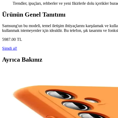
Trendler, ipuçları, rehberler ve yeni fikirlerle dolu içerikler bura
Ürünün Genel Tanıtımı
Samsung'un bu modeli, temel iletişim ihtiyaçlarını karşılamak ve kullan
kullanmak istemeyenler için idealdir. Bu telefon, şık tasarımı ve fonksi
5987
.00
TL
Şimdi al!
Ayrıca Bakınız
En İyi Telefon Markaları ve Kullanım Amacına Göre 
Telefon markası seçimi kullanım alışkanlıklarına göre değişir. iPhone
Mediamarkt Kayseri'de Geniş Telefon Aksesuarları Seç
Mediamarkt Kayseri, geniş ürün yelpazesiyle telefon aksesuarları sunuyor.
Kişisel Kullanım İçin En Uygun Akıllı Telefon Seçimi 