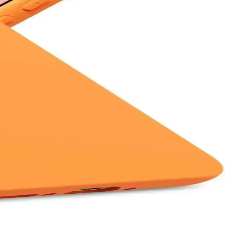
seçim ipuçları içerir.
atarya ve yazılım desteğiyle de öne çıkıyor.
erir.
j özellikleriyle öne çıkar.
if oyunlar için ideal seçenekler sunuyor.
ayı önler ve kişisel tarzı yansıtan renk seçenekleriyle kullanımı