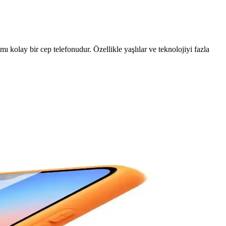
ı kolay bir cep telefonudur. Özellikle yaşlılar ve teknolojiyi fazla
 yönlülük sağlar. Diğer markalar performans ve fiyat dengesi sunar.
ürünlerle telefonlarınızı koruyun ve kişiselleştirin.