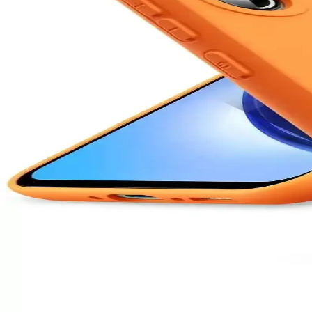
Kişisel kullanım için en uygun telefonu seçmek için güncel kriterler ve
Poco Telefonların Özellikleri ve Kullanıcı Deneyimleri
Poco telefonlar, güçlü işlemci, yüksek RAM, geniş depolama, kaliteli ek
Galaxy A12 ve A36 Modellerinin Boyutları ve Kullan
Galaxy A12 ve A36 modellerinin boyutları hakkında detaylar, kullanım a
8000 mAh Kapasiteli Telefon Bataryası: Uzun Süreli 
8000 mAh batarya, uzun kullanım ve yüksek performans sağlar. Teknolojik
Samsung'un Uygun Fiyatlı ve Performanslı Orta Segme
Samsung'un uygun fiyatlı ve performanslı orta segment telefonları, ge
Samsung A54 için Silikon Kadife Kılıf: Koruma ve Est
Samsung A54 için tasarlanan silikon kadife kılıflar, estetik ve dayanıkl
kolaydır.