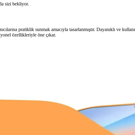
da sizi bekliyor.
ıcılarına pratiklik sunmak amacıyla tasarlanmıştır. Dayanıklı ve kullanım
yonel özellikleriyle öne çıkar.
Doğru Tercihler
 uzun destek ve seyahat avantajı sunarken, Samsung özelleştirme ve çok
enekleri ve Ürün Çeşitleri
 Şarj kabloları, kılıflar, ekran koruyucuları ve kulaklıklar gibi çeşitli 
Güncel Kriterler ve Modeller