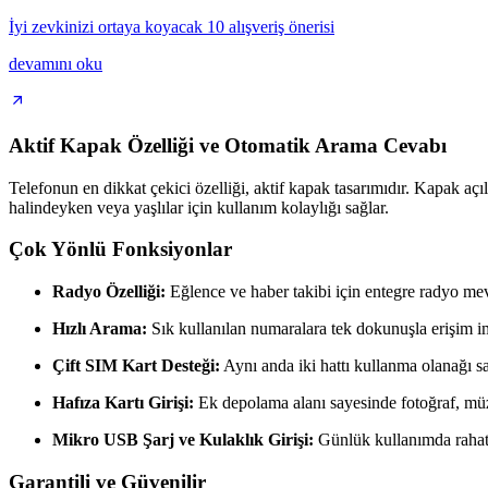
İyi zevkinizi ortaya koyacak 10 alışveriş önerisi
devamını oku
Aktif Kapak Özelliği ve Otomatik Arama Cevabı
Telefonun en dikkat çekici özelliği, aktif kapak tasarımıdır. Kapak açı
halindeyken veya yaşlılar için kullanım kolaylığı sağlar.
Çok Yönlü Fonksiyonlar
Radyo Özelliği:
Eğlence ve haber takibi için entegre radyo mev
Hızlı Arama:
Sık kullanılan numaralara tek dokunuşla erişim i
Çift SIM Kart Desteği:
Aynı anda iki hattı kullanma olanağı sağ
Hafıza Kartı Girişi:
Ek depolama alanı sayesinde fotoğraf, müzi
Mikro USB Şarj ve Kulaklık Girişi:
Günlük kullanımda rahatlı
Garantili ve Güvenilir