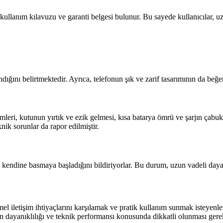
ı, kullanım kılavuzu ve garanti belgesi bulunur. Bu sayede kullanıcılar, 
dığını belirtmektedir. Ayrıca, telefonun şık ve zarif tasarımının da beğe
mleri, kutunun yırtık ve ezik gelmesi, kısa batarya ömrü ve şarjın çabuk 
ik sorunlar da rapor edilmiştir.
ndi kendine basmaya başladığını bildiriyorlar. Bu durum, uzun vadeli day
iletişim ihtiyaçlarını karşılamak ve pratik kullanım sunmak isteyenler i
n dayanıklılığı ve teknik performansı konusunda dikkatli olunması gerek