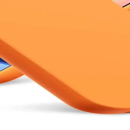
 modeller hakkında detaylı bilgi, karşılaştırma platformlarının önemi ve 
 Analizi
ran ve gelişmiş kamera özellikleriyle kullanıcıların ilgisini çekiyor. B
ım İçin En Uygun Seçenekler
lışkanlıklarına uygun telefon seçimi için önemli kriterler ve öneriler iç
Kullanım ve Teknolojik Özellikler
 gelişmelerle optimize edilen bu bataryalar, taşınabilirlik ve hızlı şar
nt Akıllı Telefon Modelleri
niş ekran, güçlü işlemci ve uzun batarya ömrü ile günlük kullanım ve haf
etiğin Birleşimi
ılığı bir arada sunar. Çizilmelere ve darbelere karşı koruma sağlar, kaym