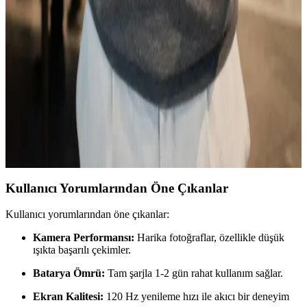
Karşılaştırması
Reeder P13 Blue Max, uygun fiyatlı ve temel ihtiyaçlara yönelik
özellikleriyle öne çıkan bir akıllı telefon. 6.5 inç ekran, 2 GB RAM
ve 3000 mAh batarya ile günlük kullanım için ideal.
Samsung Galaxy M33 ve S24 FE Karşılaştırması:
Hangi Model Sizin İçin Uygun
Samsung Galaxy M33 ve S24 FE modellerinin tasarım, performans,
kamera ve batarya özelliklerini karşılaştırarak, ihtiyaçlara uygun en
iyi seçeneği belirlemenize yardımcı oluyoruz.
Kullanıcı Yorumlarından Öne Çıkanlar
Kullanıcı yorumlarından öne çıkanlar:
Kamera Performansı:
Harika fotoğraflar, özellikle düşük
ışıkta başarılı çekimler.
Batarya Ömrü:
Tam şarjla 1-2 gün rahat kullanım sağlar.
Ekran Kalitesi:
120 Hz yenileme hızı ile akıcı bir deneyim