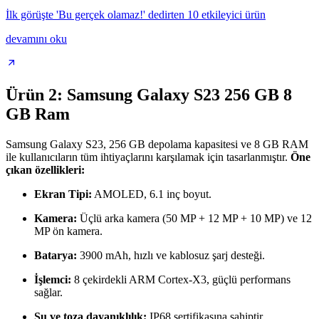
İlk görüşte 'Bu gerçek olamaz!' dedirten 10 etkileyici ürün
devamını oku
Ürün 2: Samsung Galaxy S23 256 GB 8
GB Ram
Samsung Galaxy S23, 256 GB depolama kapasitesi ve 8 GB RAM
ile kullanıcıların tüm ihtiyaçlarını karşılamak için tasarlanmıştır.
Öne
çıkan özellikleri:
Ekran Tipi:
AMOLED, 6.1 inç boyut.
Kamera:
Üçlü arka kamera (50 MP + 12 MP + 10 MP) ve 12
MP ön kamera.
Batarya:
3900 mAh, hızlı ve kablosuz şarj desteği.
İşlemci:
8 çekirdekli ARM Cortex-X3, güçlü performans
sağlar.
Su ve toza dayanıklılık:
IP68 sertifikasına sahiptir.