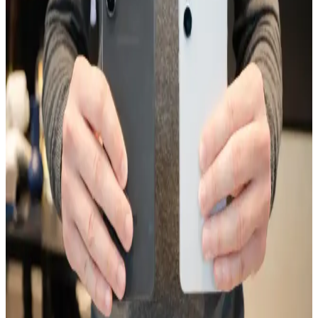
akıllı telefon seçeneğidir.
Xiaomi Note 8'in Performans Özellikleri ve Aksesuar
Uyumluluğu Hakkında Güncel Bilgiler
Xiaomi Note 8'in performansı ve aksesuar uyumluluğu hakkında
genel bilgiler, teknik detaylar ve kullanım ipuçlarıyla ilgili güncel ve
kapsamlı bir değerlendirme.
Omix X7 ve Reeder P13 Blue Plus Akıllı
Telefonlarının Teknik Özellikleri ve Karşılaştırması
Omix X7 ve Reeder P13 Blue Plus modelleri, ekran, pil ve kamera
özellikleriyle benzer performans gösteriyor. Fiyat ve kullanım
ihtiyaçlarına göre tercih yapmayı kolaylaştıran detaylar içeriyor.
Huawei'nin Katlanabilir Telefon Modelleri ve
Teknolojik Gelişmeleri Üzerine Güncel Bir
Değerlendirme
Huawei'nin katlanabilir telefonları, yüksek teknoloji ve yenilikçilikle
öne çıkıyor. Bu modeller, taşınabilirlik ve geniş ekran avantajı
sağlarken, kullanıcı deneyimleri ve piyasa konumu da dikkat