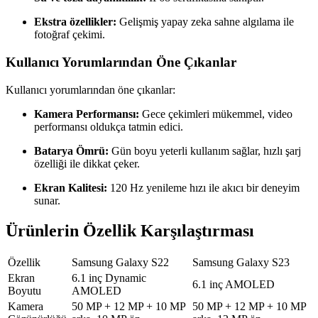
Ekstra özellikler:
Gelişmiş yapay zeka sahne algılama ile
fotoğraf çekimi.
Kullanıcı Yorumlarından Öne Çıkanlar
Kullanıcı yorumlarından öne çıkanlar:
Kamera Performansı:
Gece çekimleri mükemmel, video
performansı oldukça tatmin edici.
Batarya Ömrü:
Gün boyu yeterli kullanım sağlar, hızlı şarj
özelliği ile dikkat çeker.
Ekran Kalitesi:
120 Hz yenileme hızı ile akıcı bir deneyim
sunar.
Ürünlerin Özellik Karşılaştırması
Özellik
Samsung Galaxy S22
Samsung Galaxy S23
Ekran
6.1 inç Dynamic
6.1 inç AMOLED
Boyutu
AMOLED
Kamera
50 MP + 12 MP + 10 MP
50 MP + 12 MP + 10 MP