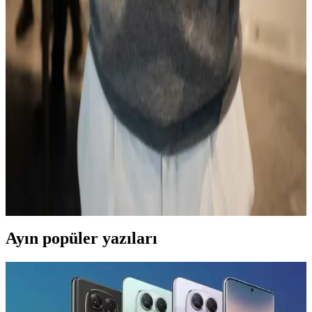
çekiyor.
Reeder P13 Blue Max Özellikleri ve Rakipleriyle
Karşılaştırması
Reeder P13 Blue Max, uygun fiyatlı ve temel ihtiyaçlara yönelik
özellikleriyle öne çıkan bir akıllı telefon. 6.5 inç ekran, 2 GB RAM
ve 3000 mAh batarya ile günlük kullanım için ideal.
Samsung Galaxy M33 ve S24 FE Karşılaştırması:
Hangi Model Sizin İçin Uygun
Samsung Galaxy M33 ve S24 FE modellerinin tasarım, performans,
kamera ve batarya özelliklerini karşılaştırarak, ihtiyaçlara uygun en
iyi seçeneği belirlemenize yardımcı oluyoruz.
Ayın popüler yazıları