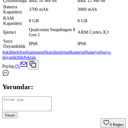
Çözünürlüğü
arka, 10 MP ön
arka, 12 MP ön
Batarya
3700 mAh
3900 mAh
Kapasitesi
RAM
8 GB
8 GB
Kapasitesi
Qualcomm Snapdragon 8
İşlemci
ARM Cortex-X3
Gen 1
Suya
IP68
IP68
Dayanıklılık
#
akillitelefon
#
samsung
#
karsilastirma
#
kamera
#
batarya
#
suya-
dayaniklilik
#
ekran
Paylaş:
f
𝕏
Yorumlar:
Yorum
0
Beğen