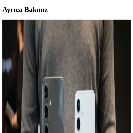
Ayrıca Bakınız
Tecno Spark 10 İncelemesi: Uygun Fiyatlı ve
Performans Odaklı Akıllı Telefon Seçenekleri
Tecno Spark 10, uygun fiyatı ve performansıyla öne çıkan, kullanıcı
memnuniyetini sağlayan şık tasarımı ve uzun pil ömrüyle günlük
kullanım için ideal bir akıllı telefon seçeneğidir.
TECNO Spark 20 ve Güncel Teknolojik Gelişmeler
Hakkında Detaylar
TECNO'nun yeni modelleri ve Spark serisinin özellikleri, tasarım,
batarya, kamera ve depolama alanındaki gelişmelerle ilgili detaylar
burada.
Galaxy A24: Uygun Fiyatlı ve Güçlü Özelliklere
Sahip Akıllı Telefon Seçeneği
Galaxy A24, uygun fiyatı ve temel özellikleriyle günlük kullanım ve
fotoğrafçılık ihtiyaçlarını karşılayan, uzun pil ömrü sunan ekonomik