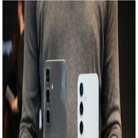
Tecno Spark 10 İncelemesi: Uygun Fiyatlı ve
Performans Odaklı Akıllı Telefon Seçenekleri
Tecno Spark 10, uygun fiyatı ve performansıyla öne çıkan, kullanıcı
memnuniyetini sağlayan şık tasarımı ve uzun pil ömrüyle günlük
kullanım için ideal bir akıllı telefon seçeneğidir.
TECNO Spark 20 ve Güncel Teknolojik Gelişmeler
Hakkında Detaylar
TECNO'nun yeni modelleri ve Spark serisinin özellikleri, tasarım,
batarya, kamera ve depolama alanındaki gelişmelerle ilgili detaylar
burada.
Galaxy A24: Uygun Fiyatlı ve Güçlü Özelliklere
Sahip Akıllı Telefon Seçeneği
Galaxy A24, uygun fiyatı ve temel özellikleriyle günlük kullanım ve
fotoğrafçılık ihtiyaçlarını karşılayan, uzun pil ömrü sunan ekonomik
akıllı telefon seçeneğidir.
Xiaomi Note 8'in Performans Özellikleri ve Aksesuar