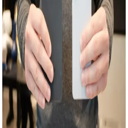
Uyumluluğu Hakkında Güncel Bilgiler
Xiaomi Note 8'in performansı ve aksesuar uyumluluğu hakkında
genel bilgiler, teknik detaylar ve kullanım ipuçlarıyla ilgili güncel ve
kapsamlı bir değerlendirme.
Omix X7 ve Reeder P13 Blue Plus Akıllı
Telefonlarının Teknik Özellikleri ve Karşılaştırması
Omix X7 ve Reeder P13 Blue Plus modelleri, ekran, pil ve kamera
özellikleriyle benzer performans gösteriyor. Fiyat ve kullanım
ihtiyaçlarına göre tercih yapmayı kolaylaştıran detaylar içeriyor.
Huawei'nin Katlanabilir Telefon Modelleri ve
Teknolojik Gelişmeleri Üzerine Güncel Bir
Değerlendirme
Huawei'nin katlanabilir telefonları, yüksek teknoloji ve yenilikçilikle
öne çıkıyor. Bu modeller, taşınabilirlik ve geniş ekran avantajı
sağlarken, kullanıcı deneyimleri ve piyasa konumu da dikkat
çekiyor.
Reeder P13 Blue Max Özellikleri ve Rakipleriyle