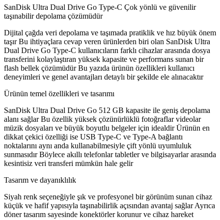
SanDisk Ultra Dual Drive Go Type-C Çok yönlü ve güvenilir
taşınabilir depolama çözümüdür
Dijital çağda veri depolama ve taşımada pratiklik ve hız büyük önem
taşır Bu ihtiyaçlara cevap veren ürünlerden biri olan SanDisk Ultra
Dual Drive Go Type-C kullanıcıların farklı cihazlar arasında dosya
transferini kolaylaştıran yüksek kapasite ve performans sunan bir
flash bellek çözümüdür Bu yazıda ürünün özellikleri kullanıcı
deneyimleri ve genel avantajları detaylı bir şekilde ele alınacaktır
Ürünün temel özellikleri ve tasarımı
SanDisk Ultra Dual Drive Go 512 GB kapasite ile geniş depolama
alanı sağlar Bu özellik yüksek çözünürlüklü fotoğraflar videolar
müzik dosyaları ve büyük boyutlu belgeler için idealdir Ürünün en
dikkat çekici özelliği ise USB Type-C ve Type-A bağlantı
noktalarını aynı anda kullanabilmesiyle çift yönlü uyumluluk
sunmasıdır Böylece akıllı telefonlar tabletler ve bilgisayarlar arasında
kesintisiz veri transferi mümkün hale gelir
Tasarım ve dayanıklılık
Siyah renk seçeneğiyle şık ve profesyonel bir görünüm sunan cihaz
küçük ve hafif yapısıyla taşınabilirlik açısından avantaj sağlar Ayrıca
döner tasarım sayesinde konektörler korunur ve cihaz hareket