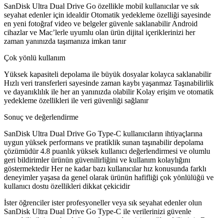
SanDisk Ultra Dual Drive Go özellikle mobil kullanıcılar ve sık
seyahat edenler için idealdir Otomatik yedekleme özelliği sayesinde
en yeni fotoğraf video ve belgeler güvenle saklanabilir Android
cihazlar ve Mac’lerle uyumlu olan ürün dijital içeriklerinizi her
zaman yanınızda taşımanıza imkan tanır
Çok yönlü kullanım
Yüksek kapasiteli depolama ile büyük dosyalar kolayca saklanabilir
Hızlı veri transferleri sayesinde zaman kaybı yaşanmaz Taşınabilirlik
ve dayanıklılık ile her an yanınızda olabilir Kolay erişim ve otomatik
yedekleme özellikleri ile veri güvenliği sağlanır
Sonuç ve değerlendirme
SanDisk Ultra Dual Drive Go Type-C kullanıcıların ihtiyaçlarına
uygun yüksek performans ve pratiklik sunan taşınabilir depolama
çözümüdür 4.8 puanlık yüksek kullanıcı değerlendirmesi ve olumlu
geri bildirimler ürünün güvenilirliğini ve kullanım kolaylığını
göstermektedir Her ne kadar bazı kullanıcılar hız konusunda farklı
deneyimler yaşasa da genel olarak ürünün hafifliği çok yönlülüğü ve
kullanıcı dostu özellikleri dikkat çekicidir
İster öğrenciler ister profesyoneller veya sık seyahat edenler olun
SanDisk Ultra Dual Drive Go Type-C ile verilerinizi güvenle