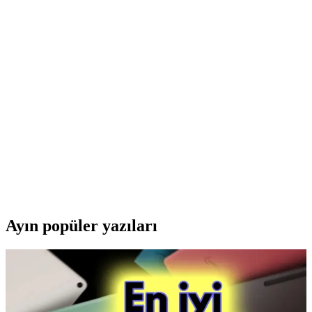
Grundig ve Xiaomi Taşınabilir Hoparlör
Karşılaştırması: Teknik Özellikler ve Kullanım
Avantajları
Grundig ve Xiaomi hoparlörlerin ses kalitesi, pil ömrü ve tasarım
özellikleri karşılaştırılarak, farklı kullanım ihtiyaçlarına uygun en iyi
seçeneği belirlemenize yardımcı olur.
Grundig Outdoor Taşınabilir Hoparlörler:
Dayanıklılık ve Performans Özellikleri
Grundig outdoor taşınabilir hoparlörler, su geçirmezlik ve
dayanıklılık özellikleriyle açık hava etkinliklerinde üstün performans
sağlar, uzun pil ömrü ve yüksek ses kalitesiyle öne çıkar.
Ayın popüler yazıları