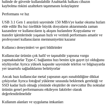
halinde de güvenle kullanılabilir Anahtarlık halkası cihazın
kaybolma riskini azaltırken taşınmasını kolaylaştırır
Performans ve hız
USB 3.1 Gen 1 arayüzü sayesinde 150 MB/s'ye kadar okuma hızları
elde edilir Bu hız özellikle büyük dosyaların aktarımında zaman
kazandırır ve kullanıcıların iş akışını hızlandırır Kopyalama ve
transfer işlemlerinde yaşanan hızlı ve verimli performans amatör ve
profesyonel kullanıcıların memnuniyetini kazanır
Kullanıcı deneyimleri ve geri bildirimler
Kullanıcılar ürünün çok hafif ve taşınabilir yapısına vurgu
yapmaktadırlar Type-C bağlantısı hızı benim için gayet iyi olduğunu
söylüyorlar Ayrıca yüksek kapasite sayesinde telefon ve bilgisayarda
yer tasarrufu sağladıklarını belirtiyorlar
Ancak bazı kullanıcılar metal yapısının aşırı ısınabildiğine dikkat
çekiyorlar Ayrıca fotoğraf yükleme sırasında beklemek gerektiği ve
SSD kadar hızlı olmağı yönünde eleştiriler de mevcuttur Bu noktalar
ürünün genel performansını etkileyen faktörler olarak
değerlendirilmelidir
Kullanım alanları ve uygulama imkanları