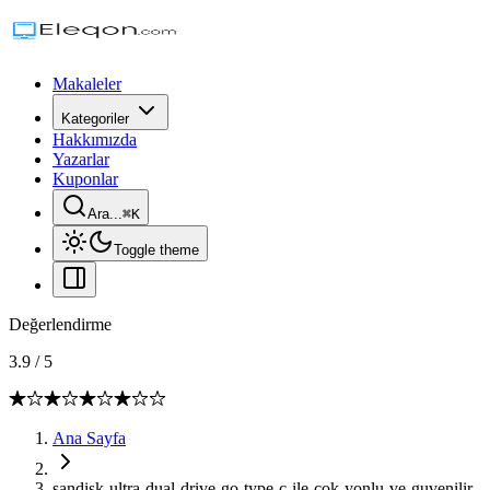
Makaleler
Kategoriler
Hakkımızda
Yazarlar
Kuponlar
Ara...
⌘
K
Toggle theme
Değerlendirme
3.9
/
5
Ana Sayfa
sandisk-ultra-dual-drive-go-type-c-ile-cok-yonlu-ve-guvenilir-