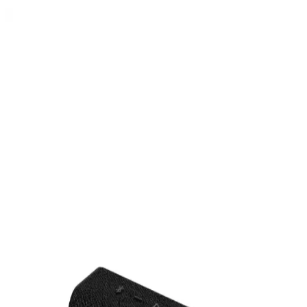
Taşınabilir Hoparlör Seçiminde Anker Soundcore ve
Lecoo DS108 Karşılaştırması
Anker Soundcore ve Lecoo DS108 modellerinin özellikleri,
kullanım alanları ve performansları detaylı karşılaştırmasıyla, bilinçli
seçim yapmanızı sağlar.
Elektronik Aksesuar Çantaları: Dayanıklı ve
Güvenli Taşıma Çözümleri
Dayanıklı ve fonksiyonel elektronik aksesuar çantaları, cihazlarınızı
güvenle taşımanızı sağlar. Su geçirmez özellikleri ve düzenli
bölmeleriyle günlük ve profesyonel kullanımda ideal çözümler
sunar.
Güçlü 30W Taşınabilir Hoparlörler: Yüksek Ses
Kalitesi ve Dayanıklılık
30W güç seviyesine sahip taşınabilir hoparlörler yüksek ses çıkışı,
dayanıklılık ve taşınabilirlik sunar. Açık alanlar ve hareket halinde
kullanım için idealdir, çeşitli tasarım ve özelliklerle geniş seçenekler
mevcuttur.