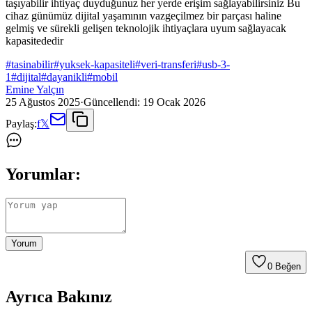
taşıyabilir ihtiyaç duyduğunuz her yerde erişim sağlayabilirsiniz Bu
cihaz günümüz dijital yaşamının vazgeçilmez bir parçası haline
gelmiş ve sürekli gelişen teknolojik ihtiyaçlara uyum sağlayacak
kapasitededir
#
tasinabilir
#
yuksek-kapasiteli
#
veri-transferi
#
usb-3-
1
#
dijital
#
dayanikli
#
mobil
Emine Yalçın
25 Ağustos 2025
·
Güncellendi:
19 Ocak 2026
Paylaş:
f
𝕏
Yorumlar:
Yorum
0
Beğen
Ayrıca Bakınız