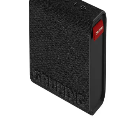
Taşınabilir Klimalar: Enerji Verimliliği ve Kullanım
Kolaylığıyla Konfor Sağlayan Çözümler
Taşınabilir klimalar, küçük ve orta büyüklükteki alanlarda enerji
verimliliği, soğutma kapasitesi ve kullanım kolaylığıyla öne çıkar.
Doğru model seçimiyle ekonomik ve konforlu ortamlar yaratılır.
Samsung 45W Hızlı Şarj Kablosu: Güçlü ve
Güvenilir Şarj Çözümü
Samsung 45W hızlı şarj kablosu, yüksek güç çıkışı ve güvenlik
özellikleriyle cihazlarınızı kısa sürede şarj eder, dayanıklı yapısı ve
uyumluluğu ile günlük kullanımda avantaj sağlar.
Açık Hava Kullanımı İçin Taşınabilir Güçlü
Hoparlör Seçim Rehberi ve Kullanım İpuçları
Açık hava etkinlikleri için dayanıklı ve yüksek ses çıkışlı taşınabilir
hoparlörler, uzun pil ömrü ve suya dayanıklılık özellikleriyle öne
çıkar. Bu rehberde, seçim kriterleri ve kullanım ipuçları
detaylandırılıyor.