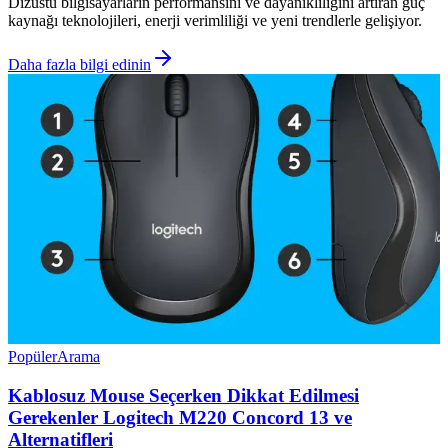
Dizüstü bilgisayarların performansını ve dayanıklılığını artıran güç
kaynağı teknolojileri, enerji verimliliği ve yeni trendlerle gelişiyor.
Daha fazla bilgi edinin
Popüler
Arama
Kablosuz Mouse Seçerken Dikkat Edilmesi
Gerekenler Logitech M220 Concord 13 ve
Alternatifleri