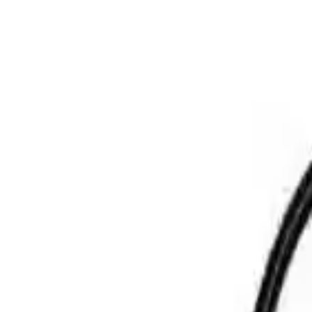
ç alanlarda yüksek çözünürlük ve su geçirmezlik özellikleriyle detaylı
da sizi bekliyor.
llanılmak üzere tasarlanmıştır, kompakt ve taşınabilir bir görüntüleme c
alanlarda detaylı inceleme yapmaya imkan tanır.
ve ulaşılması güç alanlara erişim sağlar. Bu sayede, boru içleri, makine 
, su altında veya nemli ortamlarda da kullanılabilir. Bu özellik, özellikle