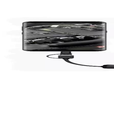
Sony Yılan Kamera 2 Metre Endoskop İncelemesi ve T
Sony'nin 2 metre uzunluğundaki endoskopu, dar ve ulaşılması güç alan
Bluecat Endoskop Boroskop: Çok Yönlü ve Dayanık
Bluecat Endoskop Boroskop, 2 metre uzunluğunda, su geçirmez ve LED a
Na-de Yılan Kamera 5 Metre Uzunlukta Profesyonel 
Na-de Yılan Kamera 5 metre uzunluğunda, su geçirmez, yüksek çözünürl
Hirase Endoskop Yılan Video Kamera: Çok Yönlü ve
Hirase Endoskop Yılan Video Kamera, yüksek çözünürlük ve esnek tasarım
Teknik Özellikler ve Kullanım Alanları
Çözünürlük ve Görüntü Kalitesi