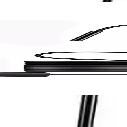
eknik Özellikler
larda yüksek çözünürlük ve su geçirmezlik özellikleriyle detaylı görünt
lı Görüntüleme Çözümü
yarlarıyla detaylı görüntü sunan pratik bir cihazdır. Kullanıcılar için
ve Amatör Kullanım İçin Endoskop Cihazı
üklü ve taşınabilir endoskop ile dar alanların güvenle incelenmesini 
 Dayanıklı Görüntüleme Cihazı
ıyla çeşitli alanlarda net görüntüler sağlar. Hafif ve taşınabilir yapı