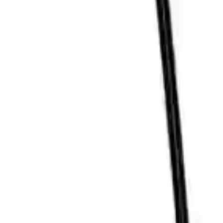
liz yapmasını kolaylaştırır. Geniş görüş açısı olan 67 derece, geniş
llanıcının ihtiyaçlarına göre etkinleştirilebilir. Ayrıca, cihazın
zerinden çalışır ve çeşitli işletim sistemleriyle uyumludur. Ancak,
abilir.
 erişim ve su geçirmezlik özellikleri, ürünün tercih edilmesinde önemli
 Ayrıca, cep telefonlarında veya laptoplarda kullanım sırasında