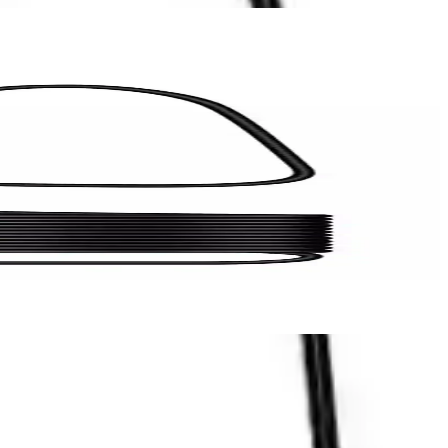
ü sağlar.
 uygun fiyatlı ve çok yönlü bir çözüm sağlar.
sağlar.
sıyla kullanıcı dostudur.