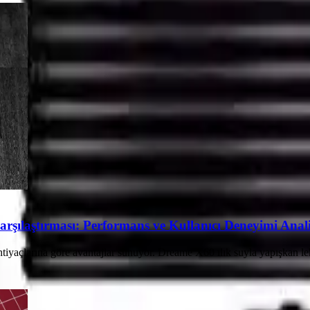
ılaştırması: Performans ve Kullanıcı Deneyimi Anali
yaçlarına göre avantajlar sunuyor. Dreame X60 ılık suyla yapışkan lekel