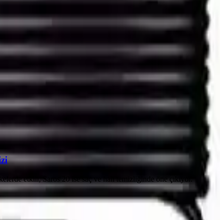
zi
erde etkili, Saros 20 ise saç ve halı temizliğinde öne çıkıyor.