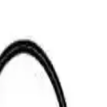
 görüntü sağlar.
ihazıdır. Siyah renkte olan bu ürün, dayanıklı yapısı ve ergonomik
parçaları veya su tesisatı gibi zor ulaşılabilen bölgelerde detaylı
 su sızıntısı tespiti veya sualtı incelemeleri için idealdir.