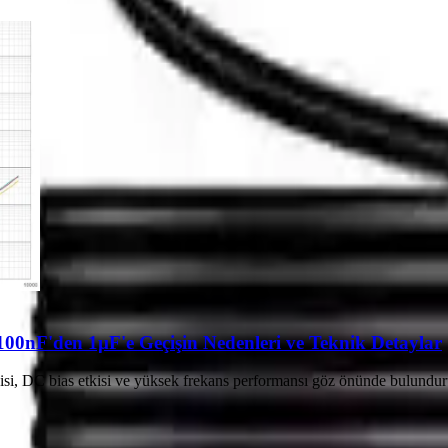
100nF'den 1µF'e Geçişin Nedenleri ve Teknik Detaylar
ojisi, DC bias etkisi ve yüksek frekans performansı göz önünde bulundu