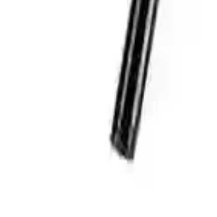
 Görüntülerin netliği ve detay seviyesi, kullanıcıların inceleme ve ana
rüntüler sağlar. LED'ler, otomatik olarak parlaklık ayarına sahiptir ve ku
sunar.
G ve UVC desteği sayesinde kolayca bağlanabilir. USB bağlantı noktası ü
ntı sorunları yaşayabilir, bu da ürünün kullanımını zaman zaman zorlaştır
r
aşınabilirliğinin avantaj sağladığını belirtmektedir. Ayrıca, dar alanlara
n zaman kasmaya veya çalışmama sorunlarına yol açtığını dile getiriyor.