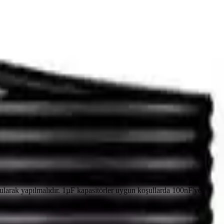
rularak yapılmalıdır. 1µF kapasitörler uygun koşullarda 100nF'ye