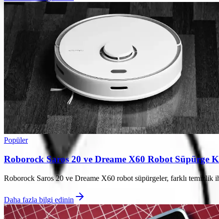
Popüler
Roborock Saros 20 ve Dreame X60 Robot Süpürge Karş
Roborock Saros 20 ve Dreame X60 robot süpürgeler, farklı temizlik ihti
Daha fazla bilgi edinin