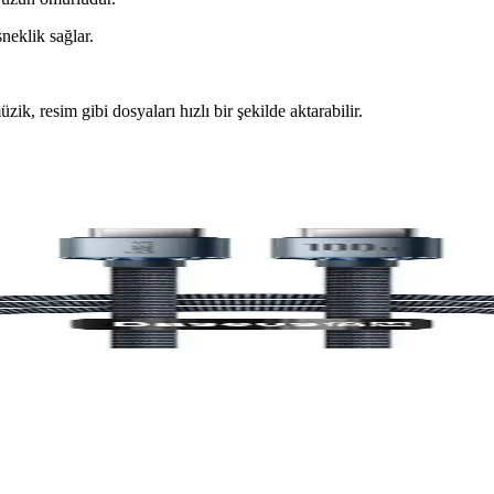
neklik sağlar.
k, resim gibi dosyaları hızlı bir şekilde aktarabilir.
şılaştırması
orumlarını detaylı inceleyerek, ihtiyaçlarınıza en uygun hızlı şarj kab
ızlı Şarj ve Veri Kablosu
kışı ve dayanıklı tasarımıyla hızlı şarj ve veri aktarımını kolaylaştırı