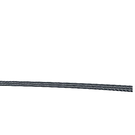
losunu seçmenize yardımcı oluyoruz.
r, uzun ömürlü ve şık kullanımıyla öne çıkar.