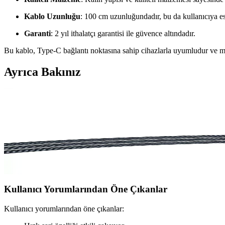
Kablo Uzunluğu
: 100 cm uzunluğundadır, bu da kullanıcıya es
Garanti
: 2 yıl ithalatçı garantisi ile güvence altındadır.
Bu kablo, Type-C bağlantı noktasına sahip cihazlarla uyumludur ve müzi
Ayrıca Bakınız
Syrox C109 ve Woyax By Deji Hızlı Şarj Kablosu Kar
Syrox C109 ve Woyax By Deji kablolarının özelliklerini ve kullanıcı y
Baseus Crystal Shine Serisi 100W Type-C to Type-C H
Baseus Crystal Shine Serisi 100W Type-C to Type-C kablo, yüksek güç çı
Kullanıcı Yorumlarından Öne Çıkanlar
Kullanıcı yorumlarından öne çıkanlar: