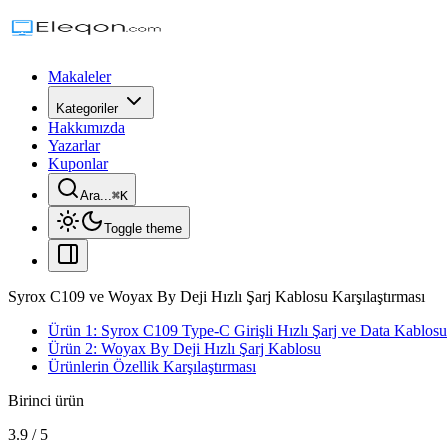
Makaleler
Kategoriler
Hakkımızda
Yazarlar
Kuponlar
Ara...
⌘
K
Toggle theme
Syrox C109 ve Woyax By Deji Hızlı Şarj Kablosu Karşılaştırması
Ürün 1: Syrox C109 Type-C Girişli Hızlı Şarj ve Data Kablosu
Ürün 2: Woyax By Deji Hızlı Şarj Kablosu
Ürünlerin Özellik Karşılaştırması
Birinci ürün
3.9
/
5