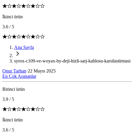
İkinci ürün
3.6
/
5
Ana Sayfa
syrox-c109-ve-woyax-by-deji-hizli-sarj-kablosu-karsilastirmasi
Onur Tarhan
·
22 Mayıs 2025
En Çok Arananlar
Birinci ürün
3.9
/
5
İkinci ürün
3.6
/
5