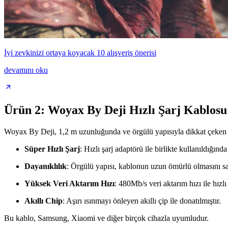
İyi zevkinizi ortaya koyacak 10 alışveriş önerisi
devamını oku
Ürün 2: Woyax By Deji Hızlı Şarj Kablosu
Woyax By Deji, 1,2 m uzunluğunda ve örgülü yapısıyla dikkat çeken b
Süper Hızlı Şarj
: Hızlı şarj adaptörü ile birlikte kullanıldığınd
Dayanıklılık
: Örgülü yapısı, kablonun uzun ömürlü olmasını sa
Yüksek Veri Aktarım Hızı
: 480Mb/s veri aktarım hızı ile hızlı 
Akıllı Chip
: Aşırı ısınmayı önleyen akıllı çip ile donatılmıştır.
Bu kablo, Samsung, Xiaomi ve diğer birçok cihazla uyumludur.