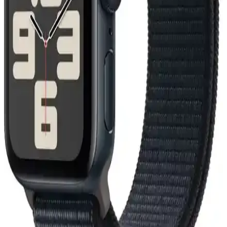
Bu naylon kordon, Apple Watch serisi 1’den 9’a ve Ultra
modelleriyle uyumlu, dayanıklı, şık ve pratik kullanım sunar. Farklı
boyut seçenekleri ve renkleriyle günlük ve spor tarzınıza uygun bir
aksesuar.
Mi7a Apple Watch Uyumlu Delikli Silikon Kayış
İncelemesi ve Kullanıcı Yorumları
Mi7a markasının Apple Watch Series 7, 6, 5, 4, 3, 2 ve SE
modelleriyle uyumlu delikli silikon kayışı, hafifliği, şıklığı ve pratik
kullanımıyla öne çıkıyor. Uzunluk ve dayanıklılık konularında
dikkat edilmesi gerekebilir.
Apple Watch Uyumlu Hasır Kordonlar
Karşılaştırması: Asfal ve PSGT Modellerinin
Özellikleri
Bu makalede, Asfal ve PSGT markalarının Apple Watch uyumlu
hasır kordonlarının malzeme, tasarım, kullanım kolaylığı ve
dayanıklılık açısından detaylı karşılaştırması yapılıyor.
Apple Watch 8 Ultra için 360 Tam Koruma
sağlayan dayanıklı ve şık kılıf seçeneği