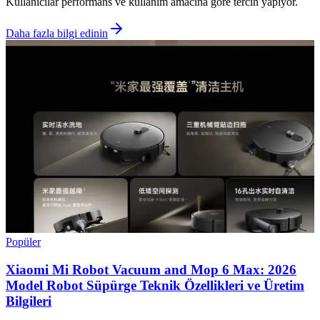
Kullanıcılar performans ve kullanım amacına göre tercih yapıyor.
Daha fazla bilgi edinin
Popüler
Xiaomi Mi Robot Vacuum and Mop 6 Max: 2026
Model Robot Süpürge Teknik Özellikleri ve Üretim
Bilgileri