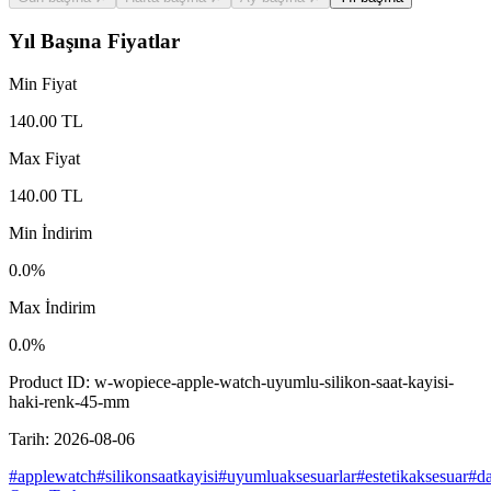
Yıl Başına Fiyatlar
Min Fiyat
140.00
TL
Max Fiyat
140.00
TL
Min İndirim
0.0
%
Max İndirim
0.0
%
Product ID:
w-wopiece-apple-watch-uyumlu-silikon-saat-kayisi-
haki-renk-45-mm
Tarih:
2026-08-06
#
applewatch
#
silikonsaatkayisi
#
uyumluaksesuarlar
#
estetikaksesuar
#
d