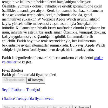
renginin ve kalitesinin beklentilerini karşıladığını belirtiyor.
Özellikle, yumuşak dokusu, rahatlık ve estetik görünüm öne çıkan
özellikler arasında yer alıyor. Renk konusunda ise, bazı kullanıcılar
daha açık tonlar tercih edebileceğini belirtmiş olsa da, genel
memnuniyet yüksektir. W Wopiece Apple Watch uyumlu silikon
kayış, yüksek kalite malzemesi ve şık tasarımıyla öne çıkan bir
üründür. Kullanıcıların büyük kısmı tarafından olumlu karşılanan bu
ürün, rahatlık ve estetiği bir arada sunar. Özellikle, yumuşak dokusu,
kolay uygulaması ve sağlamlığı ile günlük kullanımda tercih
edilebilir. Farklı boyut ve renk seçenekleriyle, her kullanıcının
beklentisine uygun alternatifler sunmaktadır. Bu kayış, Apple Watch
sahipleri için hem fonksiyonel hem de şık bir tamamlayıcıdır.
Farklı kategorilerdeki benzer ürünlerin artılarını ve eksilerini
artılar
ve eksiler
ile keşfet.
Fiyat Bilgileri
Farklı platformlardaki fiyat trendleri
🛒
Hepsiburada
🛍️
Trendyol
Seçili Platform:
Trendyol
ℹ️ Sadece Trendyol'da fiyat mevcut
Gün başına
✗
Hafta başına
✗
Ay başına
✗
Yıl başına