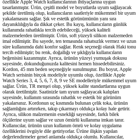
özellikle Apple Watch kullanıcılarının ihtiyaçlarına uygun
tasarlanmıştır. Ürün, çeşitli model ve boyutlarda uyum sağlayacak
şekilde üretilmiş olup, kullanıcıların saatleriyle mükemmel bir uyum
yakalamasını sağlar. Şık ve estetik görünümünün yanı sıra
dayanıklılığıyla da dikkat çeker. Bu kayış, kullanıcıların günlük
kullanımda rahatlıkla tercih edebileceği, yüksek kaliteli
malzemelerden üretilmiştir. Ürün, soft yüzeyli silikon malzemeden
imal edilmiştir. Bu sayede, ten temasında rahatsızlık vermez ve uzun
süre kullanımda dahi konfor sağlar. Renk seçeneği olarak Haki tonu
tercih edilmiştir; bu renk, doğallığı ve şıklığıyla kullanıcıların
beğenisini kazanmıştır. Ayrıca, ürünün yüzeyi yumuşak dokusu
sayesinde, dokunduğunuzda kalitesini hemen hissedebilirsiniz.
Kordon, 45 mm beden seçeneğiyle sunulmuştur. Bu boyut, Apple
Watch serisinin birçok modeliyle uyumlu olup, özellikle Apple
Watch Series 3, 4, 5, 6, 7, 8, 9 ve SE modelleriyle mükemmel uyum
sağlar. Ürün, TR menşei olup, yüksek kalite standartlarına uygun
olarak üretilmiştir. Saatinizle tam uyum sağlayacak kalıpları
sayesinde, kullanım sırasında rahatlık ve estetik bir görünüm
yakalarsınız. Kordonun uç kısmında bulunan çelik toka, ürünün
sağlamlığını artırırken, takıp çıkarmayı oldukça kolay hale getirir.
Ayrıca, silikon malzemenin esnekliği sayesinde, farklı bilek
ölçülerine uyum sağlar ve uzun ömürlü kullanıma imkan tanır.
Kullanıcılar, ürünün uzun kullanım ömrü ve kolay uygulama
özelliklerini övgüyle dile getiriyorlar. Ürüne ilişkin yapılan
değerlendirmeler genel anlamda oldukça olumlu. Kullanıcılar,