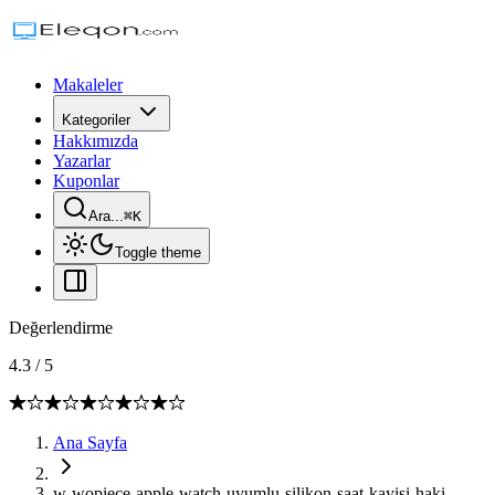
Makaleler
Kategoriler
Hakkımızda
Yazarlar
Kuponlar
Ara...
⌘
K
Toggle theme
Değerlendirme
4.3
/
5
Ana Sayfa
w-wopiece-apple-watch-uyumlu-silikon-saat-kayisi-haki-