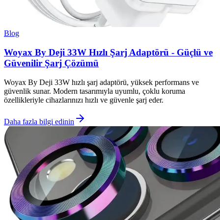
Blog
Woyax By Deji 33W Hızlı Şarj Adaptörü - Güçlü ve
Güvenilir Şarj Çözümü
Woyax By Deji 33W hızlı şarj adaptörü, yüksek performans ve
güvenlik sunar. Modern tasarımıyla uyumlu, çoklu koruma
özellikleriyle cihazlarınızı hızlı ve güvenle şarj eder.
Daha fazla bilgi edinin