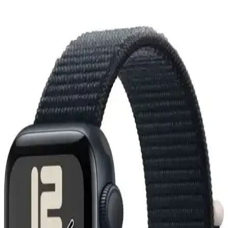
Güncel Özellikler Analizi
Apple Watch modellerinin temel özellikleri, kullanıcı yorumları ve
karşılaştırma detaylarıyla ilgili kapsamlı bilgi. Güncel bilgiler
ışığında en uygun modeli seçmek için önemli detaylar içerir.
Apple Watch ve iPhone Uyumlu En Güncel
Modeller ve Teknolojik Gelişmeler
Apple Watch ve iPhone uyumu, en yeni modeller ve iOS
güncellemeleriyle gelişiyor. Sağlık, performans ve entegrasyon
özellikleriyle günlük yaşamı kolaylaştıran çözümler sunuyor.
Apple Watch 49mm Naylon Kordon Seçenekleri:
Hafiflik ve Dayanıklılık Bir Arada
Apple Watch 49mm modeli için hafif ve dayanıklı naylon kordonlar,
çeşitli renk ve tasarım seçenekleriyle kişisel tarzınıza uygun, bakım
ve kullanım kolaylığı sağlayan ideal aksesuarlar sunar.
Apple Watch Uyumlu Naylon Kordon Seri 1-9 Ultra
ve Trail Modelleri 42-49mm