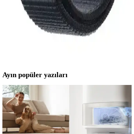
Dayanıklılık ve şıklığı bir arada sunan PSGT Apple Watch 8 Ultra
360 Tam Koruma kılıfı, yüksek kalite ve fonksiyonellik ile aktif
kullanıcıların favorisi olur.
Apple Watch SE 2.Nesil ve Seri 7 Karşılaştırması:
Özellikler ve Kullanıcı Yorumları
İki popüler Apple Watch modeli olan SE 2.Nesil ve Seri 7'nin
özellikleri, kullanıcı yorumları ve karşılaştırmasıyla, sağlık ve günlük
kullanım ihtiyaçlarınıza uygun seçimi yapın.
Ayın popüler yazıları