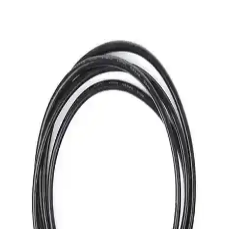
Uygulama Zorluklarının Detaylı İncelenmesi
PCB üretiminde yüksek akım taşıma ihtiyacında kablo köprüleri
pratik bir çözüm sunar. Ancak mekanik dayanıklılık, standart uyumu
ve estetik gibi zorluklar tasarımcıları etkiler.
Yüksek Performanslı Cat6 Ethernet Kabloları ile
Güvenilir ve Hızlı Ağ Bağlantısı
Cat6 Ethernet kabloları, yüksek hız, dayanıklılık ve parazitlere karşı
direnç sağlayarak hem ev hem de kurumsal ağlarda üstün
performans sunar. Doğru seçimle ağ güvenliğinizi ve hızınızı
artırabilirsiniz.
Elektronik Aksesuar Çantaları: Dayanıklı ve
Güvenli Taşıma Çözümleri
Dayanıklı ve fonksiyonel elektronik aksesuar çantaları, cihazlarınızı
güvenle taşımanızı sağlar. Su geçirmez özellikleri ve düzenli
bölmeleriyle günlük ve profesyonel kullanımda ideal çözümler
sunar.
iPhone 18 ve 20 için Şarj Kablosu Koruma Setleri:
Özellikler ve Kullanım İpuçları