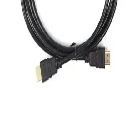
iPhone 18 ve 20 modelleri için tasarlanan şarj kablosu koruma
setleri, malzeme ve tasarım özellikleriyle kablo ömrünü uzatır,
kullanım kolaylığı sağlar ve çeşitli koruma seviyeleri sunar.
Kablo Tamiri İçin Isı Shrink Boru Setleri: Güvenilir
ve Etkili Çözüm Alternatifleri
Elektrik ve elektronik altyapılarında kablo onarımı için ısı shrink
boru setleri, pratik ve güvenilir izolasyon çözümleri sunar. Farklı
boyut ve özellikleriyle, sistemlerin dayanıklılığını artırır ve bakım
maliyetlerini düşürür.
PCB'ye Doğrudan Bağlantı Sağlayan Board-in
Interconnect Yöntemleri ve Türleri
Board-in interconnectler, PCB'ye doğrudan ve kalıcı bağlantı
sağlayan önemli bileşenlerdir. Türleri ve lehimleme yöntemleri,
elektronik devrelerde sağlam bağlantı için kritik rol oynar.
Dark v2.0 2mt HDMI Kablo ile 10 Metre Fully
HDMI Kablo Karşılaştırması