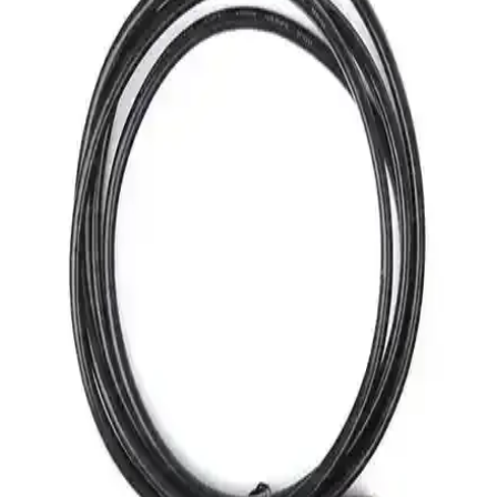
Cat6 Ethernet kabloları, yüksek hız, dayanıklılık ve parazitlere karşı
direnç sağlayarak hem ev hem de kurumsal ağlarda üstün
performans sunar. Doğru seçimle ağ güvenliğinizi ve hızınızı
artırabilirsiniz.
Elektronik Aksesuar Çantaları: Dayanıklı ve
Güvenli Taşıma Çözümleri
Dayanıklı ve fonksiyonel elektronik aksesuar çantaları, cihazlarınızı
güvenle taşımanızı sağlar. Su geçirmez özellikleri ve düzenli
bölmeleriyle günlük ve profesyonel kullanımda ideal çözümler
sunar.
iPhone 18 ve 20 için Şarj Kablosu Koruma Setleri:
Özellikler ve Kullanım İpuçları
iPhone 18 ve 20 modelleri için tasarlanan şarj kablosu koruma
setleri, malzeme ve tasarım özellikleriyle kablo ömrünü uzatır,
kullanım kolaylığı sağlar ve çeşitli koruma seviyeleri sunar.
Kablo Tamiri İçin Isı Shrink Boru Setleri: Güvenilir
ve Etkili Çözüm Alternatifleri