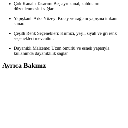
Çok Kanallı Tasarım: Beş ayrı kanal, kabloların
düzenlenmesini sağlar.
Yapışkanlı Arka Yüzey: Kolay ve sağlam yapışma imkanı
sunar.
Çeşitli Renk Seçenekleri: Kırmızı, yeşil, siyah ve gri renk
seçenekleri mevcuttur.
Dayanıklı Malzeme: Uzun ömürlü ve esnek yapısıyla
kullanımda dayanıklılık sağlar.
Ayrıca Bakınız
PCB Üzerinde Yanlış Pinout Sorunlarında Kabloyla
Düzeltme Yöntemleri ve Uygulamaları
Yanlış pinout sorunları, entegrelerin veri sayfası hataları veya PCB
eksikliklerinde kabloyla manuel düzeltme gerektirir. Magnetik tel ve
hassas lehimleme teknikleri bu süreçte kritik rol oynar.
PCB Üretiminde Kablo Bypass Yöntemleri ve