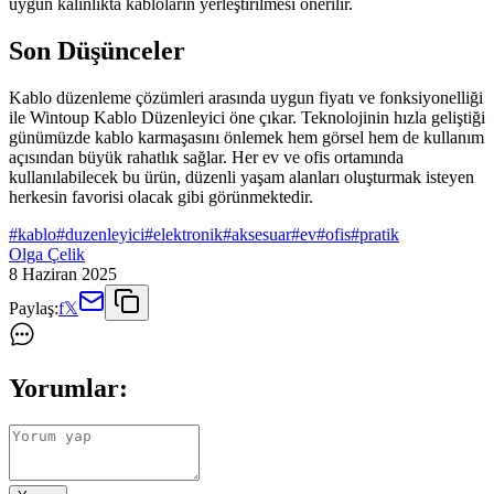
uygun kalınlıkta kabloların yerleştirilmesi önerilir.
Son Düşünceler
Kablo düzenleme çözümleri arasında uygun fiyatı ve fonksiyonelliği
ile Wintoup Kablo Düzenleyici öne çıkar. Teknolojinin hızla geliştiği
günümüzde kablo karmaşasını önlemek hem görsel hem de kullanım
açısından büyük rahatlık sağlar. Her ev ve ofis ortamında
kullanılabilecek bu ürün, düzenli yaşam alanları oluşturmak isteyen
herkesin favorisi olacak gibi görünmektedir.
#
kablo
#
duzenleyici
#
elektronik
#
aksesuar
#
ev
#
ofis
#
pratik
Olga Çelik
8 Haziran 2025
Paylaş:
f
𝕏
Yorumlar: