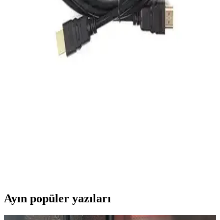
Elektrik ve elektronik altyapılarında kablo onarımı için ısı shrink
boru setleri, pratik ve güvenilir izolasyon çözümleri sunar. Farklı
boyut ve özellikleriyle, sistemlerin dayanıklılığını artırır ve bakım
maliyetlerini düşürür.
PCB'ye Doğrudan Bağlantı Sağlayan Board-in
Interconnect Yöntemleri ve Türleri
Board-in interconnectler, PCB'ye doğrudan ve kalıcı bağlantı
sağlayan önemli bileşenlerdir. Türleri ve lehimleme yöntemleri,
elektronik devrelerde sağlam bağlantı için kritik rol oynar.
Dark v2.0 2mt HDMI Kablo ile 10 Metre Fully
HDMI Kablo Karşılaştırması
Bu makalede, Dark v2.0 2mt HDMI kablo ile 10 metre Fully HDMI
kablosunun özellikleri, kullanıcı yorumları ve performans
karşılaştırması detaylı şekilde inceleniyor.
Ayın popüler yazıları