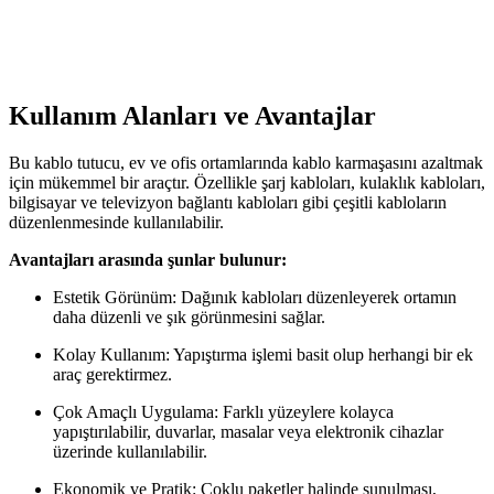
Bu makalede, Dark v2.0 2mt HDMI kablo ile 10 metre Fully HDMI
kablosunun özellikleri, kullanıcı yorumları ve performans
karşılaştırması detaylı şekilde inceleniyor.
Kullanım Alanları ve Avantajlar
Bu kablo tutucu, ev ve ofis ortamlarında kablo karmaşasını azaltmak
için mükemmel bir araçtır. Özellikle şarj kabloları, kulaklık kabloları,
bilgisayar ve televizyon bağlantı kabloları gibi çeşitli kabloların
düzenlenmesinde kullanılabilir.
Avantajları arasında şunlar bulunur:
Estetik Görünüm: Dağınık kabloları düzenleyerek ortamın
daha düzenli ve şık görünmesini sağlar.
Kolay Kullanım: Yapıştırma işlemi basit olup herhangi bir ek
araç gerektirmez.
Çok Amaçlı Uygulama: Farklı yüzeylere kolayca
yapıştırılabilir, duvarlar, masalar veya elektronik cihazlar
üzerinde kullanılabilir.
Ekonomik ve Pratik: Çoklu paketler halinde sunulması,