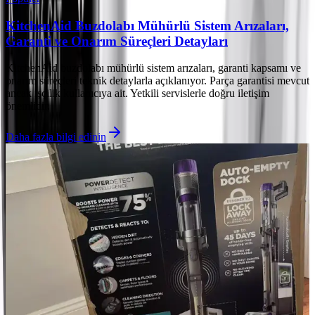
KitchenAid Buzdolabı Mühürlü Sistem Arızaları,
Garanti ve Onarım Süreçleri Detayları
KitchenAid buzdolabı mühürlü sistem arızaları, garanti kapsamı ve
onarım süreçleri teknik detaylarla açıklanıyor. Parça garantisi mevcut
ancak işçilik kullanıcıya ait. Yetkili servislerle doğru iletişim
önemlidir.
Daha fazla bilgi edinin