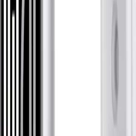
0.0
%
Max İndirim
5.3
%
Product ID:
xiaomi-smart-band-10-glacier-silver-akilli-bileklik-
ozellikleri-ve-kullanim-avantajlari
Tarih:
2026-08-06
Paylaş:
f
𝕏
Yorumlar:
Yorum
0
Beğen