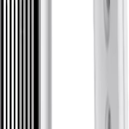
Cihaz, Android 8.0 ve üzeri ile iOS 12 ve üzeri işletim sistemleriyle
uyumludur. Bu sayede, farklı akıllı telefonlar ile sorunsuz
entegrasyon sağlar. Kullanım kolaylığı ve teknolojik uyum, kullanıcı
deneyimini artırır.
Kullanıcı Yorumları ve Değerlendirmeler
Yüksek kullanıcı memnuniyetiyle, 4.8 puanlık yüksek bir
değerlendirme alan Xiaomi Smart Band 10 Glacier Silver,
kullanıcıların ihtiyaçlarına cevap veren özellikleriyle öne çıkar.
Kullanıcılar, cihazın görüntü ve ekran kalitesinin şahane olduğunu,
farklı renk seçenekleri ve kendini çok güzel gösteren tasarımı
beğeniyorlar.
Sonuç ve Genel Değerlendirme
Özetle, Xiaomi Smart Band 10 Glacier Silver, şıklık, fonksiyonellik
ve dayanıklılığı bir arada sunan üstün bir akıllı bileklik olarak öne
çıkar. Spor yaparken, günlük hayatınızda veya suyla temas halinde
rahatlıkla kullanabileceğiniz bu cihaz, gelişmiş özellikleri ve uzun pil
ömrü ile kullanıcıların beklentilerini karşılar. Her detayında kalite ve
yenilik barındıran bu ürün, teknolojiyi ve şıklığı bir arada arayanlar
için idealdir.