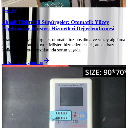
Popüler
Shark Elektrikli Süpürgeler: Otomatik Yüzey
Algılama ve Müşteri Hizmetleri Değerlendirmesi
Shark kablosuz süpürgeler, otomatik toz boşaltma ve yüzey algılama
özellikleriyle öne çıkıyor. Müşteri hizmetleri esnek, ancak bazı
kullanıcılar motor arızalarında sorun yaşadı.
Daha fazla bilgi edinin