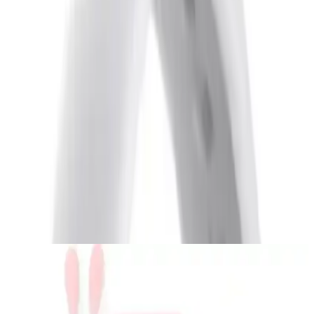
Trendler, ipuçları, rehberler ve yeni fikirlerle dolu
içerikler burada sizi bekliyor.
Giriş ve Tasarım
Xiaomi Smart Band 10 Glacier Silver, modern tasarımı ve
fonksiyonelliğiyle dikkat çeken akıllı bileklikler arasında öne çıkar.
Zarif renk seçeneğiyle kullanıcısına şıklık sunarken şık ve minimalist
yapısıyla her tarzla uyum sağlar. Bileğinize tam oturan ergonomik
yapısı, uzun süreli kullanımda bileğinize konfor sağlar.
1998
.00
TL
Şimdi al!
Ayrıca Bakınız
Mi Band 7 ile Smart Band 9 Active Arasındaki
Temel Farklar ve Kullanım İpuçları
Mi Band 7 ve Smart Band 9 Active modellerinin tasarım, ekran,