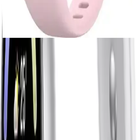
Saat Karşılaştırması
Havit M81 ve Sword SWS5GT modellerinin özellikleri, kullanıcı
yorumları ve performansları detaylı incelenerek en uygun seçeneği
belirlemenize yardımcı olur.
Ekran ve Görüntü Kalitesi
Bu modelin en dikkat çekici özelliklerinden biri, AMOLED ekran
teknolojisiyle donatılmış olmasıdır. Ekranın soft ve parlak görüntüsü,
kullanıcının günlük kullanımını kolaylaştırır ve göz yormaz. Ayrıca,
otomatik ekran parlaklığı ayarlama özelliği sayesinde ortam ışığına
göre ekran parlaklığı otomatik olarak ayarlanır böylece enerji
tasarrufu yapılır ve ekran her zaman ideal görünümde kalır.
Suya Dayanıklılık ve Dayanıklılık
Özellikleri
Yüksek su direnci seviyesiyle, 5 ATM'e kadar su geçirmezlik
sağlayan bu bileklik, yüzme ve duş gibi aktivitelerde güvenle
kullanılabilir. Bu özelliğiyle, sporcular ve aktif yaşam tarzını