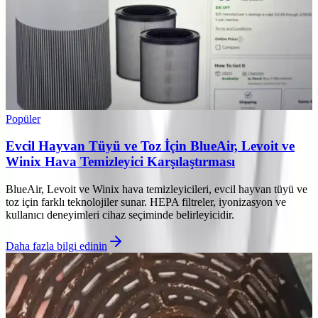
Popüler
Evcil Hayvan Tüyü ve Toz İçin BlueAir, Levoit ve
Winix Hava Temizleyici Karşılaştırması
BlueAir, Levoit ve Winix hava temizleyicileri, evcil hayvan tüyü ve
toz için farklı teknolojiler sunar. HEPA filtreler, iyonizasyon ve
kullanıcı deneyimleri cihaz seçiminde belirleyicidir.
Daha fazla bilgi edinin