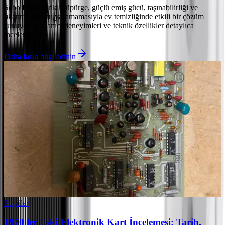
Sebo E3 elektrikli süpürge, güçlü emiş gücü, taşınabilirliği ve
tıkanma sorunu yaşamamasıyla ev temizliğinde etkili bir çözüm
sunuyor. Kullanıcı deneyimleri ve teknik özellikler detaylıca
incelenmiştir.
Daha fazla bilgi edinin
Popüler
1970'ler Eski Elektronik Kart İncelemesi: Tarih,