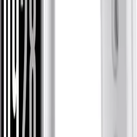
Hangi cihazın senin için daha uygun olabileceğini
karşılaştırma
rehberi
ile öğren.
Fiyat Bilgileri
Farklı platformlardaki fiyat trendleri
🛒
Hepsiburada
🛍️
Trendyol
Seçili Platform:
Hepsiburada
ℹ️ Sadece Hepsiburada'da fiyat mevcut
Gün başına
✗
Hafta başına
✗
Ay başına
✗
Yıl başına
Yıl Başına Fiyatlar
Min Fiyat
1699.00
TL
Max Fiyat
1799.00
TL
Min İndirim