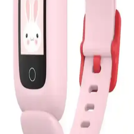
Xiaomi Akıllı Bileklik Modelleri ve Performans
Karşılaştırması 2023
Xiaomi’nin çeşitli akıllı bileklik modelleri sağlık ve aktivite takibi
özellikleriyle öne çıkar. Performans, sensörler ve pil ömrü gibi
detaylar modeller arasında farklılık gösterir.
Xiaomi Mi Band 5/6 Uyumlu Dokuma Kordon
Kayışı: Konforlu, Antimikrobiyal ve Suya Dayanıklı
Mi Band 5/6 uyumlu dokuma kayış, silikon tabanıyla zarif bir
dokunuş, anti-UV ve antimikrobiyal özellikleriyle cilt dostu konfor
sunar. Çıtçıtlı ayar kolaylığı ve hızlı kuruma sayesinde günlük
kullanımda terlemeyi azaltır.
Amazfit Band 7 ve Xiaomi Redmi Band 2
Karşılaştırması: Özellikler ve Kullanıcı Yorumları
Amazfit Band 7 ve Xiaomi Redmi Band 2'nin özellikleri,
performansları ve kullanıcı yorumlarıyla detaylı karşılaştırması.
Hangi modelin sizin için daha uygun olduğunu öğrenin.
Havit M81 ve Sword SWS5GT Akıllı Bileklik ve