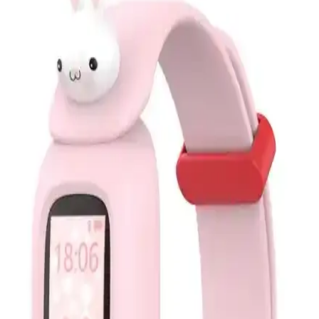
sağlık özellikleri ve fiyat farklarını detaylı karşılaştırıyoruz, doğru
seçimi yapmanız için rehberlik sağlıyoruz.
Xiaomi Smart Band Serisi ve Spor Takibi Özellikleri
Analizi
Xiaomi Smart Band modelleri, adım sayma, kalori ve uyku takibi
gibi temel özelliklerle sağlıklı yaşamı destekler. Farklı modeller, spor
ve sağlık takibinde kullanıcıların ihtiyaçlarına uygun çözümler sunar.
Xiaomi Akıllı Bileklikleri: Mi Band 7 ve Xiaomi
Smart Band 9 Active Özellikleri ve Karşılaştırması
Xiaomi’nin Mi Band 7 ve Xiaomi Smart Band 9 Active modelleri
sağlık ve aktivite takibinde gelişmiş özellikler sunar. Bu rehberde,
modellerin farkları ve kullanıcı deneyimleri detaylandırılıyor.
Xiaomi Smart Band Serisi En İyi Modeller ve
Özellikleri Hakkında Kapsamlı Analiz
Xiaomi Smart Band serisinin en iyi modellerini ve özelliklerini
detaylı inceleyerek, uygun fiyatlı ve fonksiyonel giyilebilir
teknolojiyi keşfedin.