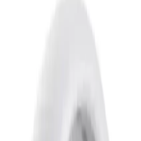
Xiaomi Smart Band 10 Glacier Silver
Akıllı Bileklik: Yenilikçi ve Şık Bir Takip
Cihazı
Emine Yalçın
Yazarı Ziyaret Et
İlham Veren Yazılar
Değerlendirme
3.6
/
5
Güncel Fiyat
1998.00
TL
(
1998.00
–
1999.00
TL)
-
1
%
Yazar
Emine Yalçın
Tür
İlham Veren Yazılar
Yayınlanma
21 Haziran 2025
Bu Yazı Hakkında
Xiaomi Smart Band 10 Glacier Silver, şık tasarımı,
AMOLED ekranı, suya dayanıklılığı ve uzun pil
ömrüyle günlük ve spor kullanımı için ideal akıllı
bileklik.