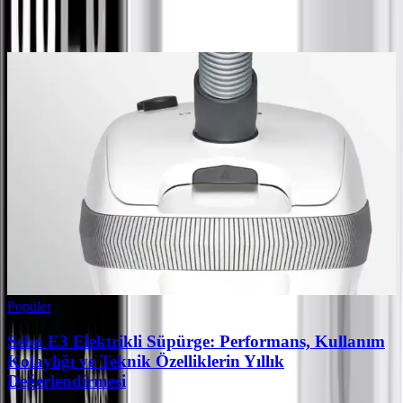
Ayın popüler yazıları
Popüler
Sebo E3 Elektrikli Süpürge: Performans, Kullanım
Kolaylığı ve Teknik Özelliklerin Yıllık
Değerlendirmesi