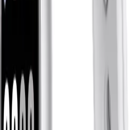
benimseyenler için mükemmel bir tercih olur. Neme dayanıklı ekran
kontrolü, cihazın çeşitli ortam koşullarında sorunsuz çalışmasını
sağlar.
Sağlık ve Spor Takibi
Sağlık ve fitness takibi konusunda, Xiaomi Smart Band 10, yeni
nabız takip teknolojisi ve 150'den fazla spor modu ile donatılmıştır.
Bu sayede, egzersizlerinizi detaylı biçimde izleyebilir, kalp atış
hızınızı gerçek zamanlı takip edebilirsiniz. Uyku takip monitörü ise,
uyku kalitenizi analiz ederek sağlıklı yaşam alışkanlıkları
edinmenize yardımcı olur.
Pil Ömrü ve Kullanım Süresi
150'den fazla spor modu ve gelişmiş ekran özelliklerine rağmen, şarj
ömrüyle de dikkat çeker. 21 güne kadar kullanım imkanı sunan bu
bileklik, 1 saatlik şarj süresi ile hızlı bir şekilde tekrar kullanılabilir
hale gelir. Bu özelliğiyle, yoğun yaşam temposuna sahip kullanıcılar
için ideal bir seçenek olur.
Sistem Gereksinimleri ve Uyumluluk