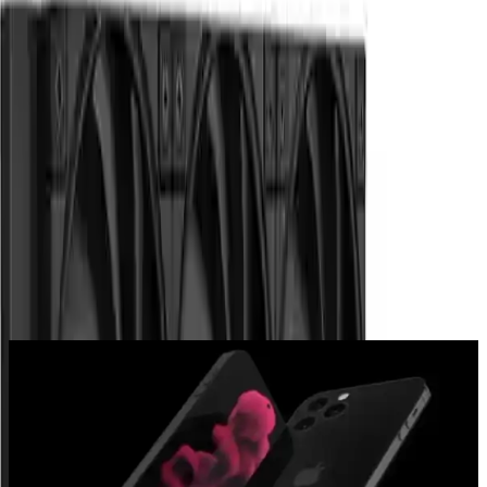
Paylaş:
f
𝕏
Yorumlar:
Yorum
0
Beğen
Ayın popüler yazıları