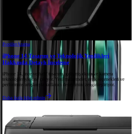
Popüler
Arama
iPhone 14 Tasarım ve Teknolojik Yenilikleri
Hakkında Detaylı İnceleme
iPhone 14, ince ve hafif tasarımı, gelişmiş ekran ve kamera
teknolojileriyle öne çıkıyor. Yeni malzemeler, renk seçenekleri ve
performans artışlarıyla kullanıcı deneyimini zenginleştiriyor.
Daha fazla bilgi edinin