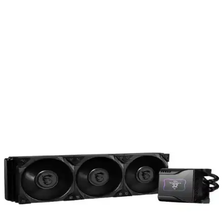
radyatörü sayesinde etkili ısı dağılımı sağlar. Üç adet FK120 fan ile
donatılmıştır. Ayrıca, çok boyutlu sonsuz aynalı üst kapak tasarımı,
kullanıcıların dikkatini çeken görsel bir detaydır.
Ayrıca Bakınız
MSI Mag Coreliquid M240 240 mm Sıvı Soğutucu
İncelemesi ve Özellikleri
MSI Mag Coreliquid M240, yüksek performanslı 240 mm sıvı
soğutucu olup, sessiz çalışma ve estetik RGB aydınlatma
özellikleriyle öne çıkar. İşlemci sıcaklıklarını stabil tutar ve kolay
montaj sağlar.
DeepCool LT720 RGB 360MM Yüksek
Performanslı Sıvı CPU Soğutucu İncelemesi
DeepCool LT720 RGB 360MM, yüksek performanslı sıvı CPU
soğutucu, şık tasarımı ve gelişmiş soğutma özellikleriyle sisteminizi
optimize eder.
MSI MEG CORELIQUID S360mm: Sessiz ve