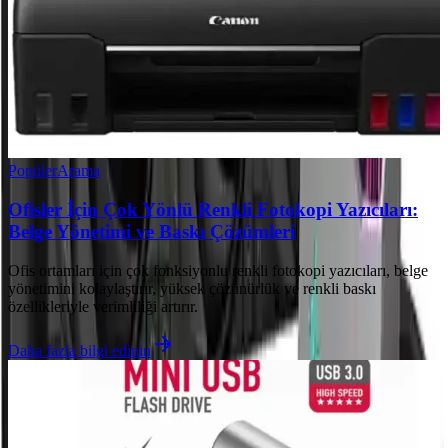
Popüler
Arama
Ofisler İçin Çok Yönlü Renkli Fotokopi Yazıcıları:
Belge Yönetimi ve Baskı Çözümleri
Ofis ortamları için çok fonksiyonlu renkli fotokopi yazıcıları, belge
yönetimini kolaylaştırır, yüksek çözünürlük ve renkli baskı
özellikleriyle verimliliği artırır.
Daha fazla bilgi edinin