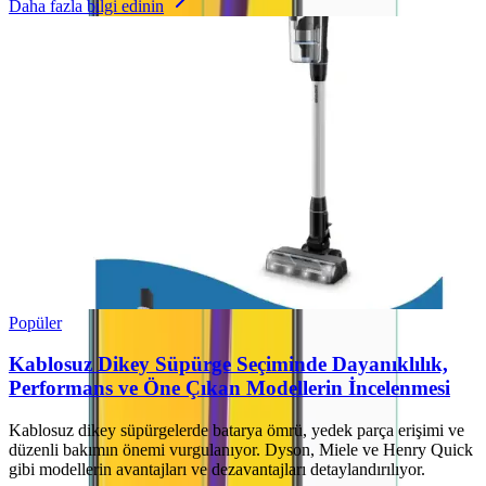
Daha fazla bilgi edinin
Popüler
Kablosuz Dikey Süpürge Seçiminde Dayanıklılık,
Performans ve Öne Çıkan Modellerin İncelenmesi
Kablosuz dikey süpürgelerde batarya ömrü, yedek parça erişimi ve
düzenli bakımın önemi vurgulanıyor. Dyson, Miele ve Henry Quick
gibi modellerin avantajları ve dezavantajları detaylandırılıyor.