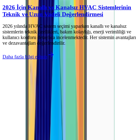
2026 İçin Kanallı ve Kanalsız HVAC Sistemlerinin
Teknik ve Uzun Vadeli Değerlendirmesi
2026 yılında HVAC sistem seçimi yaparken kanallı ve kanalsız
sistemlerin teknik özellikleri, bakım kolaylığı, enerji verimliliği ve
kullanıcı konforu detaylıca incelenmektedir. Her sistemin avantajları
ve dezavantajları değerlendirilir.
Daha fazla bilgi edinin
İlgili makaleler