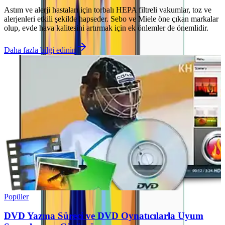
Astım ve alerji hastaları için torbalı HEPA filtreli vakumlar, toz ve
alerjenleri etkili şekilde hapseder. Sebo ve Miele öne çıkan markalar
olup, evde hava kalitesini artırmak için ek önlemler de önemlidir.
Daha fazla bilgi edinin
Popüler
DVD Yazma Süreci ve DVD Oynatıcılarla Uyum