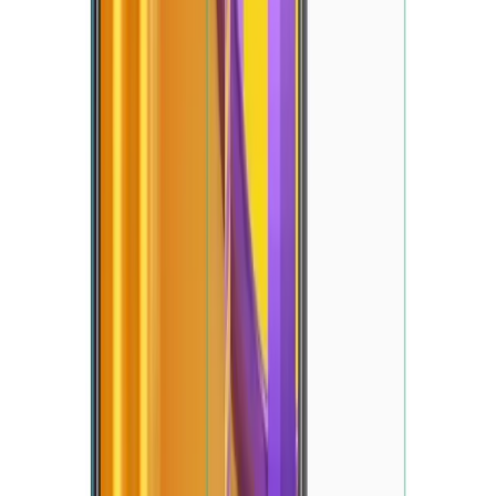
Blog
Xiaomi Redmi Note 8 Pro için Sunset Wave Siyah
Silikon Kılıfı Detaylı İnceleme
Sunset Wave tasarımlı siyah silikon kılıf, Xiaomi Redmi Note 8
Pro'yu şık ve güvenle korur, dayanıklı yapısı ve kolay kullanımıyla
öne çıkar.
Daha fazla bilgi edinin