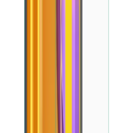
Blog
iPhone 11 için 3D Pembe Çiçek Tasarımlı Silikon
Kılıf - Koruma ve Şıklık Bir Arada
Yüksek kaliteli silikon malzemeden üretilen bu kılıf, iPhone 11'e
mükemmel uyum sağlar, gece parlayan özelliğiyle dikkat çeker ve
darbelere karşı üstün koruma sunar.
Daha fazla bilgi edinin