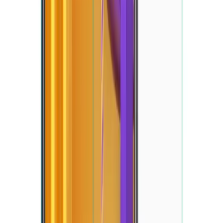
Blog
Caseji iPhone 13 Uyumlu Kadife İç Yüzeyli Kamera
Koruma Kılıfı Detayları ve Kullanıcı Yorumları
Kadife iç yüzeyi ve kamera koruma özelliğiyle öne çıkan Caseji
iPhone 13 kılıfı, dayanıklı ve şık tasarımıyla telefonunuzu korur,
kullanım konforu sağlar ve kullanıcı memnuniyetini artırır.
Daha fazla bilgi edinin