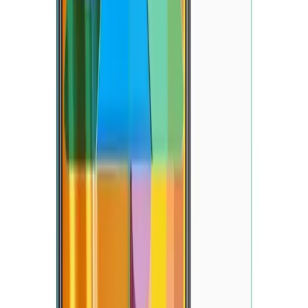
Blog
OVADA iPhone 14 Pro Max uyumlu 3D kalpli
silikon kılıf şıklık ve koruma sağlar
OVADA'nın iPhone 14 Pro Max uyumlu 3D kalpli silikon kılıfı,
şıklık ve dayanıklılığı bir arada sunar. Estetik tasarımı ve yüksek
kaliteli malzemesiyle telefonunuza koruma sağlar.
Daha fazla bilgi edinin