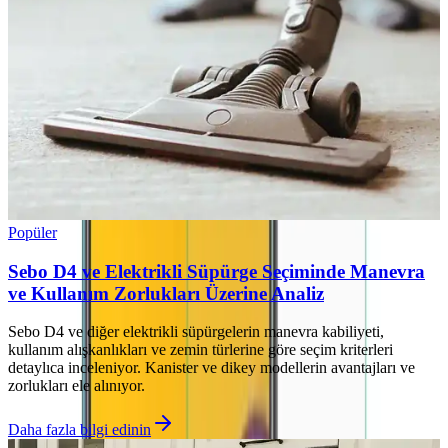
Popüler
Sebo D4 ve Elektrikli Süpürge Seçiminde Manevra
ve Kullanım Zorlukları Üzerine Analiz
Sebo D4 ve diğer elektrikli süpürgelerin manevra kabiliyeti,
kullanım alışkanlıkları ve zemin türlerine göre seçim kriterleri
detaylıca inceleniyor. Kanister ve dikey modellerin avantajları ve
zorlukları ele alınıyor.
Daha fazla bilgi edinin