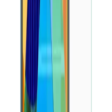
Air Fryer İçin Doğru Aksesuar Seçimi ve Kullanım
Rehberi ile Pişirme Performansını Artırma
Air fryer aksesuarları pişirme performansını ve temizlik kolaylığını
etkiler. Silikon astarlar ve parşömen kağıtlarının avantajları, yağ
püskürtücüsü ve ızgara rafı gibi yardımcı ürünlerin kullanımı detaylı
şekilde ele alınmaktadır.
Daha fazla bilgi edinin