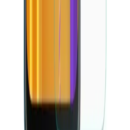
Blog
iPhone 12 Pro Max için Şeffaf Silikon Kılıf KVK
PRİVACY Güvenlik ve Şıklık Bir Arada
KVK PRİVACY şeffaf iPhone 12 Pro Max kılıfı, yüksek kaliteli
silikon malzeme ile dayanıklılık ve şıklığı bir arada sunar, kolay
erişim ve hafif tasarımıyla kullanımı rahatlaştırır.
Daha fazla bilgi edinin