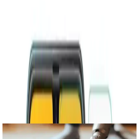
karar vermeleri önemlidir. Ürün, kullanıcıların ekranını çizilmelere
ve darbelere karşı korumanın yanı sıra estetik bir görünüm de
sunmayı amaçlamaktadır ve bu hedefler doğrultusunda genel olarak
memnuniyet sağlamaktadır.
Paylaş:
f
𝕏
Yorumlar:
Yorum
0
Beğen
Ayın popüler yazıları