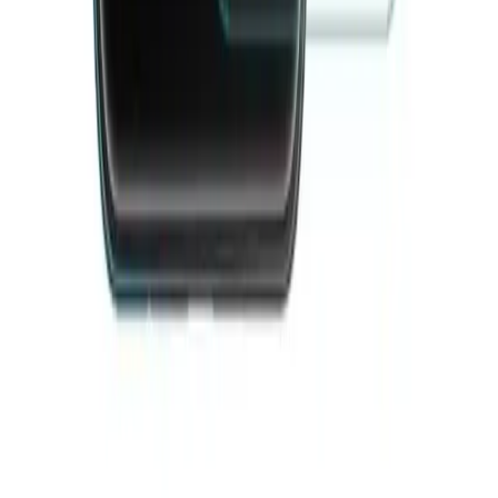
Blog
TagoMoon Apple Pencil 2. Nesil Uyumlu Renkli
Kedi Figürlü Silikon Koruyucu
Renkli kedi figürlü silikon koruyucu, Apple Pencil 2. nesil uyumlu,
dayanıklı ve şık tasarımıyla cihazınızı korur, kullanım kolaylığı
sağlar ve estetik bir görünüm sunar.
Daha fazla bilgi edinin