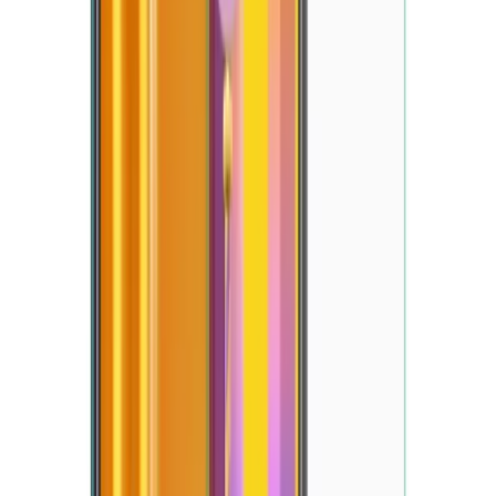
Blog
Fibaks iPhone 14 Pro ve iPhone 14 Pro Max
Kamera Lens Koruyucu Temperli Cam
Fibaks iPhone 14 Pro ve Pro Max için tasarlanan temperli cam lens
koruyucu, yüksek dayanıklılığı ve estetik tasarımıyla çizilmelere ve
darbeye karşı etkili koruma sağlar.
Daha fazla bilgi edinin