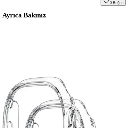
0
Beğen
Ayrıca Bakınız
Huawei GT 3 Akıllı Saat ile Sağlık ve Spor
Takibinde Yeni Dönem Başlıyor
Huawei GT 3, gelişmiş sağlık ve spor özellikleri, uzun pil ömrü ve
suya dayanıklılığıyla aktif yaşam tarzını destekleyen akıllı saat.
Günlük kullanımda pratik ve dayanıklı tasarımıyla öne çıkar.
Huawei Fit 4 ve Pro Modelleri: Akıllı Saat Seçiminde
Dikkat Edilmesi Gerekenler
Huawei Fit 4 ve Pro modelleri, sağlık ve spor takibi özellikleriyle
öne çıkan uygun fiyatlı akıllı saatlerdir. Hangi modelin
ihtiyaçlarınıza uygun olduğunu keşfedin.
Samsung Galaxy Watch 4: Gelişmiş Tasarım ve
Sağlık Takibi Özellikleriyle Yeni Nesil Akıllı Saat
Samsung Galaxy Watch 4, AMOLED ekran, güçlü işlemci ve sağlık