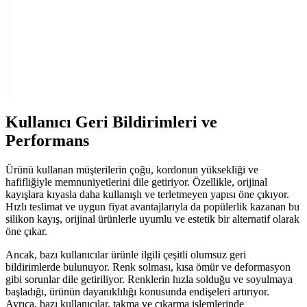
Apple Watch 8 Ultra için Estetik ve Dayanıklı
Koruma Kılıfları Rehberi
Apple Watch 8 Ultra'nın dayanıklılığını artıran şık ve fonksiyonel
koruma kılıfları, malzeme ve tasarım detaylarıyla uzun ömür sağlar.
Uygun kılıf seçimi cihazınızı korur ve estetiği tamamlar.
Kullanıcı Geri Bildirimleri ve
Performans
Ürünü kullanan müşterilerin çoğu, kordonun yüksekliği ve
hafifliğiyle memnuniyetlerini dile getiriyor. Özellikle, orijinal
kayışlara kıyasla daha kullanışlı ve terletmeyen yapısı öne çıkıyor.
Hızlı teslimat ve uygun fiyat avantajlarıyla da popülerlik kazanan bu
silikon kayış, orijinal ürünlerle uyumlu ve estetik bir alternatif olarak
öne çıkar.
Ancak, bazı kullanıcılar ürünle ilgili çeşitli olumsuz geri
bildirimlerde bulunuyor. Renk solması, kısa ömür ve deformasyon
gibi sorunlar dile getiriliyor. Renklerin hızla solduğu ve soyulmaya
başladığı, ürünün dayanıklılığı konusunda endişeleri artırıyor.
Ayrıca, bazı kullanıcılar, takma ve çıkarma işlemlerinde