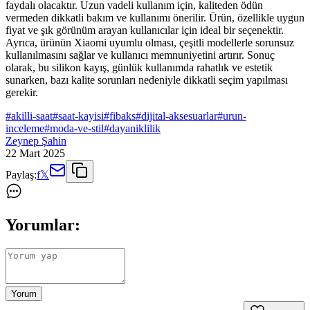
faydalı olacaktır. Uzun vadeli kullanım için, kaliteden ödün
vermeden dikkatli bakım ve kullanımı önerilir. Ürün, özellikle uygun
fiyat ve şık görünüm arayan kullanıcılar için ideal bir seçenektir.
Ayrıca, ürünün Xiaomi uyumlu olması, çeşitli modellerle sorunsuz
kullanılmasını sağlar ve kullanıcı memnuniyetini artırır. Sonuç
olarak, bu silikon kayış, günlük kullanımda rahatlık ve estetik
sunarken, bazı kalite sorunları nedeniyle dikkatli seçim yapılması
gerekir.
#
akilli-saat
#
saat-kayisi
#
fibaks
#
dijital-aksesuarlar
#
urun-
inceleme
#
moda-ve-stil
#
dayaniklilik
Zeynep Şahin
22 Mart 2025
Paylaş:
f
𝕏
Yorumlar:
Yorum