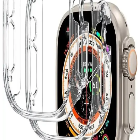
sensörleriyle öne çıkan, kişiselleştirilebilir ve yüksek performanslı
akıllı saat seçeneği sunuyor.
Apple Watch 8 Ultra İçin 360 Derece Koruma
Sağlayan Kılıflar ve Seçim Rehberi
Apple Watch 8 Ultra'ınızı darbelere ve çiziklere karşı koruyan 360
derece kılıf modelleri, dayanıklı malzemeler ve fonksiyonel
tasarımlarla uzun ömür sağlar.
Modern Dijital Saatler: Şık Tasarımlar ve En Son
Teknolojik Özellikler
Gelişen tasarım ve teknolojik özelliklerle modern dijital saatler,
estetik ve fonksiyonelliği bir arada sunarak günlük yaşamınıza şıklık
katıyor.
TCL MoveTime MT42 Çocuklar İçin Güvenilir
Akıllı Saat Özellikleri ve Fiyatları
TCL MoveTime MT42, dayanıklı tasarımı ve iletişim özellikleriyle
çocuklar ve ebeveynler için ideal, uygun fiyatlı akıllı saat seçeneği.
Sağlam yapısı ve kullanışlı fonksiyonlarıyla öne çıkıyor.