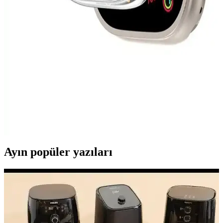
Redmi Watch 3 Active ve Redmi Watch 4
Karşılaştırması: Özellikler ve Seçim Rehberi
Redmi Watch 3 Active ve Redmi Watch 4 modellerinin özellikleri,
teknik detayları ve kullanıcı ihtiyaçlarına göre seçim yapma rehberi.
Apple Watch 8 Ultra için Estetik ve Dayanıklı
Koruma Kılıfları Rehberi
Apple Watch 8 Ultra'nın dayanıklılığını artıran şık ve fonksiyonel
koruma kılıfları, malzeme ve tasarım detaylarıyla uzun ömür sağlar.
Uygun kılıf seçimi cihazınızı korur ve estetiği tamamlar.
Ayın popüler yazıları