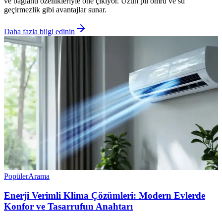
ve bağlantı özellikleriyle öne çıkıyor. Uzun pil ömrü ve su
geçirmezlik gibi avantajlar sunar.
Daha fazla bilgi edinin
Popüler
Arama
Enerji Verimli Klima Çözümleri: Modern Evlerde
Konfor ve Tasarrufun Anahtarı