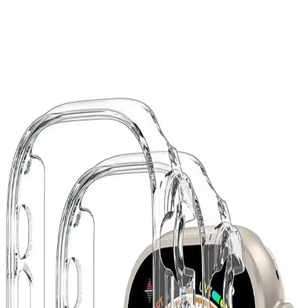
Takibinde Yeni Dönem Başlıyor
Huawei GT 3, gelişmiş sağlık ve spor özellikleri, uzun pil ömrü ve
suya dayanıklılığıyla aktif yaşam tarzını destekleyen akıllı saat.
Günlük kullanımda pratik ve dayanıklı tasarımıyla öne çıkar.
Huawei Fit 4 ve Pro Modelleri: Akıllı Saat Seçiminde
Dikkat Edilmesi Gerekenler
Huawei Fit 4 ve Pro modelleri, sağlık ve spor takibi özellikleriyle
öne çıkan uygun fiyatlı akıllı saatlerdir. Hangi modelin
ihtiyaçlarınıza uygun olduğunu keşfedin.
Samsung Galaxy Watch 4: Gelişmiş Tasarım ve
Sağlık Takibi Özellikleriyle Yeni Nesil Akıllı Saat
Samsung Galaxy Watch 4, AMOLED ekran, güçlü işlemci ve sağlık
sensörleriyle öne çıkan, kişiselleştirilebilir ve yüksek performanslı
akıllı saat seçeneği sunuyor.
Apple Watch 8 Ultra İçin 360 Derece Koruma
Sağlayan Kılıflar ve Seçim Rehberi