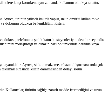
izilmelere karşı korurken, aynı zamanda kullanımı oldukça rahattır.
nar. Ayrıca, ürünün yüksek kaliteli yapısı, uzun ömürlü kullanım ve
n ve dokunun oldukça beğenildiğini gösterir.
ve dokusu, telefonuna şıklık katmak isteyenler için ideal bir seçimdir.
kullanımını zorlaştırdığı ve cihazın bazı bölümlerinde daralma veya
rşı dayanıklıdır. Ayrıca, silikon malzeme, cihazın düşme sırasında şok
n takılması sırasında kılıfın daralmasından dolayı sorun
ır. Kullanıcılar, ürünün sağlığa zararlı madde içermediğini ve uzun