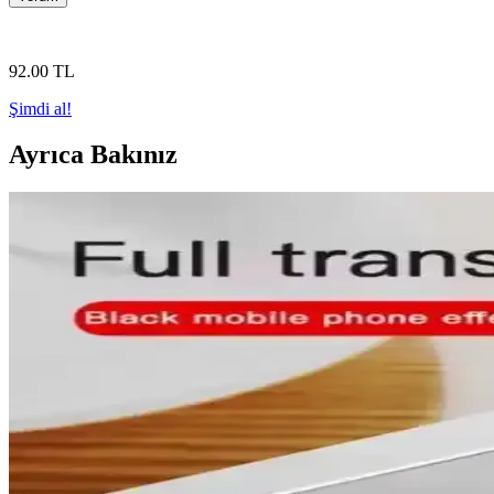
92
.00
TL
Şimdi al!
Ayrıca Bakınız
Mediamarkt Kayseri'de Geniş Telefon Aksesuarları Seç
Mediamarkt Kayseri, geniş ürün yelpazesiyle telefon aksesuarları sunuyor.
Spoy Marka iPhone 7 ve 8 Koruyucu Kılıfları: Dayanı
Spoy markası, iPhone 7 ve 8 modelleri için çeşitli renk ve tasarımlard
sağlar.
Apple Watch 8 Ultra İçin 360 Derece Koruma Sağlaya
Apple Watch 8 Ultra'ınızı darbelere ve çiziklere karşı koruyan 360 der