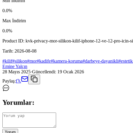
Min İndirim
0.0
%
Max İndirim
0.0
%
Product ID:
kvk-privacy-mor-silikon-kilif-iphone-12-ve-12-pro-icin-
Tarih:
2026-08-08
#
kilif
#
silikon
#
mor
#
kadife
#
kamera-koruma
#
darbeye-dayanikli
#
esteti
Emine Yalçın
28 Mayıs 2025
·
Güncellendi:
19 Ocak 2026
Paylaş:
f
𝕏
Yorumlar:
Yorum