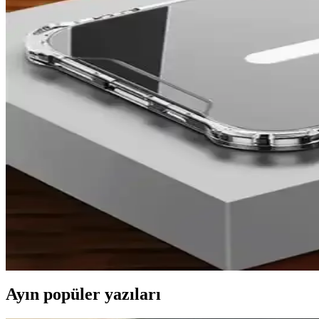
Samsung Galaxy S24 Ultra için En İyi Koruyucu Kılıf 
Samsung Galaxy S24 Ultra için çeşitli malzeme ve tasarımlarda koruyucu 
Samsung Galaxy S24 Ultra için En Popüler Kılıf Türler
Samsung Galaxy S24 Ultra için koruma, estetik ve kullanım kolaylığı sağ
Fibaks iPhone 7 Kamera Korumalı Kılıfı Güvenli v
Fibaks iPhone 7 kamera korumalı kılıf, yüksek kenarlarıyla kamerayı ç
Spoyi Marka Retro Tasarımlı iPhone 7 ve 8 Kılıfları 
Spoyi’nin retro tasarımlı glossy iPhone 7 ve 8 kılıfları, şık görünüm ve
iPhone 13 ve 14 için en iyi koruyucu kılıf seçimleri ve
iPhone 13 ve 14 modelleri için çeşitli kılıf seçenekleri, malzeme avanta
Ayın popüler yazıları