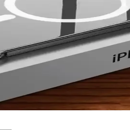
Seçenekleri ve Özellikleri
kılıf seçenekleri, dayanıklılık, estetik ve fonksiyonellik açısından deta
i ve Kullanıcı Tercihleri
layan en iyi kılıf seçenekleri, malzeme tercihleri ve kullanıcı ihtiyaçla
e Dayanıklı Koruma Çözümü
izilmelere ve darbelere karşı korur, dayanıklı malzemesiyle uzun ömür s
ile Şıklık ve Koruma Bir Arada
 dayanıklılık sunar. Uygun fiyatlı ve çeşitli renk seçenekleriyle telefonu
 kullanım rehberi
jları ve seçim kriterleriyle telefonunuzu nasıl koruyacağınızı anlatan re