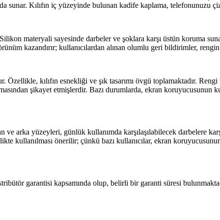
arada sunar. Kılıfın iç yüzeyinde bulunan kadife kaplama, telefonunuzu ç
r. Silikon materyali sayesinde darbeler ve şoklara karşı üstün koruma su
görünüm kazandırır; kullanıcılardan alınan olumlu geri bildirimler, rengi
 Özellikle, kılıfın esnekliği ve şık tasarımı övgü toplamaktadır. Rengi 
rt olmasından şikayet etmişlerdir. Bazı durumlarda, ekran koruyucusunun 
Yan ve arka yüzeyleri, günlük kullanımda karşılaşılabilecek darbelere ka
likte kullanılması önerilir; çünkü bazı kullanıcılar, ekran koruyucusunu
bütör garantisi kapsamında olup, belirli bir garanti süresi bulunmaktad