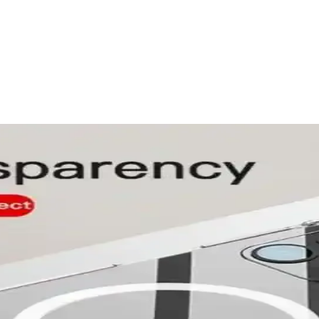
enekleri ve Ürün Çeşitleri
 Şarj kabloları, kılıflar, ekran koruyucuları ve kulaklıklar gibi çeşitli 
klı ve Estetik Seçenekler
a dayanıklı ve kullanışlı koruyucu kılıflar sunuyor. Uygun fiyatlı ve t
n Kılıflar ve Seçim Rehberi
ece kılıf modelleri, dayanıklı malzemeler ve fonksiyonel tasarımlarla u