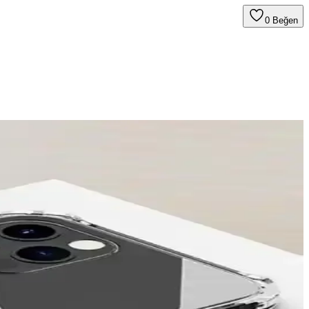
0
Beğen
ürünlerle telefonlarınızı koruyun ve kişiselleştirin.
am uyum sağlayan ürünler, günlük darbeler ve çizilmelere karşı koruma
zun ömür sağlar.