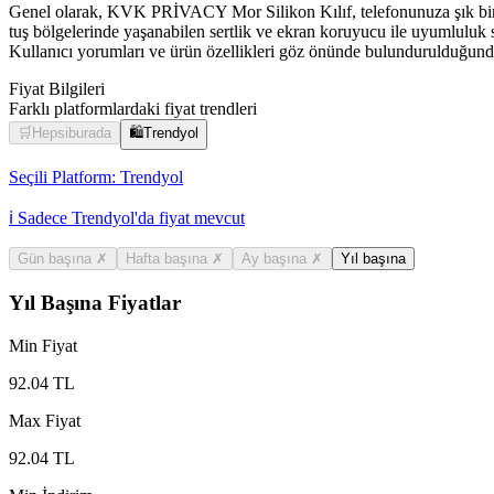
Genel olarak, KVK PRİVACY Mor Silikon Kılıf, telefonunuza şık bir 
tuş bölgelerinde yaşanabilen sertlik ve ekran koruyucu ile uyumluluk s
Kullanıcı yorumları ve ürün özellikleri göz önünde bulundurulduğunda,
Fiyat Bilgileri
Farklı platformlardaki fiyat trendleri
🛒
Hepsiburada
🛍️
Trendyol
Seçili Platform:
Trendyol
ℹ️ Sadece Trendyol'da fiyat mevcut
Gün başına
✗
Hafta başına
✗
Ay başına
✗
Yıl başına
Yıl Başına Fiyatlar
Min Fiyat
92.04
TL
Max Fiyat
92.04
TL