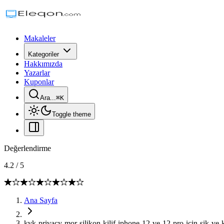
Makaleler
Kategoriler
Hakkımızda
Yazarlar
Kuponlar
Ara...
⌘
K
Toggle theme
Değerlendirme
4.2
/
5
Ana Sayfa
kvk-privacy-mor-silikon-kilif-iphone-12-ve-12-pro-icin-sik-ve