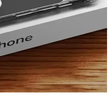
ylı bilgiler içeriyor.
rına göre seçim ipuçlarıyla anlatılıyor.
ağlar, estetik ve fonksiyonel bir koruma sunar.
nuzu korurken tarzınızı yansıtır.
hber.