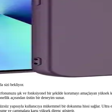
da sizi bekliyor.
efonunuzu şık ve fonksiyonel bir şekilde korumayı amaçlayan yüksek kali
onellik açısından üstün bir deneyim sunar.
rüzsüz yapısıyla kullanıcıya mükemmel bir dokunma hissi sağlar. Ultra 
düşme ve çarpmalara karşı yüksek direnç gösterir.