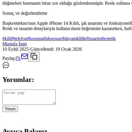
düğmelere basmanın biraz zor olduğu gözlemlenmiştir. Renk solması vey
Sonuç ve değerlendirme
Başkenttekno'nun Apple iPhone 14 Kılıfı, şık tasarımı ve fonksiyonell
Renk ve tasarım detaylarıyla kullanıcıların beğenisini kazanırken, hafifli
#
kilif
#
telefon
#
koruma
#
aksesuar
#
dayaniklilik
#
tasarim
#
estetik
Mustafa İnan
10 Eylül 2025
·
Güncellendi:
19 Ocak 2026
Paylaş:
f
𝕏
Yorumlar:
Yorum
Ayrıca Bakınız