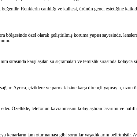
ça beğenilir. Renklerin canlılığı ve kalitesi, ürünün genel estetiğine ka
ra bölgesinde özel olarak geliştirilmiş koruma yapısı sayesinde, lensler
runur.
m sırasında karşılaşılan su sıçramaları ve temizlik sırasında kolayca sili
ağlar. Ayrıca, çiziklere ve parmak izine karşı dirençli yapısıyla, uzun 
eder. Özellikle, telefonun kavranmasını kolaylaştıran tasarımı ve hafifliğ
eya kenarların tam oturmaması gibi sorunlar yaşadıklarını belirtmiştir. A