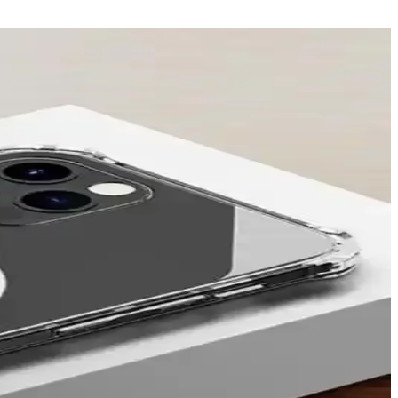
ürünlerle telefonlarınızı koruyun ve kişiselleştirin.
am uyum sağlayan ürünler, günlük darbeler ve çizilmelere karşı koruma
zun ömür sağlar.
ylı bilgiler içeriyor.
rına göre seçim ipuçlarıyla anlatılıyor.