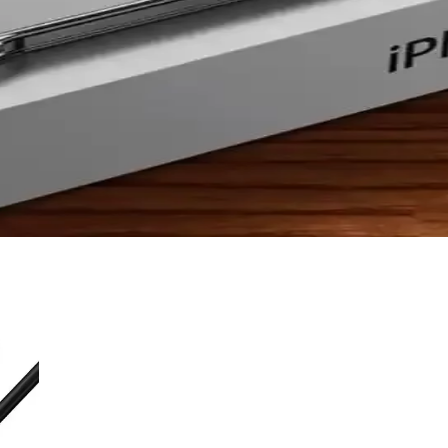
e Dayanıklı Koruma Çözümü
izilmelere ve darbelere karşı korur, dayanıklı malzemesiyle uzun ömür s
ile Şıklık ve Koruma Bir Arada
 dayanıklılık sunar. Uygun fiyatlı ve çeşitli renk seçenekleriyle telefonu
 kullanım rehberi
jları ve seçim kriterleriyle telefonunuzu nasıl koruyacağınızı anlatan re