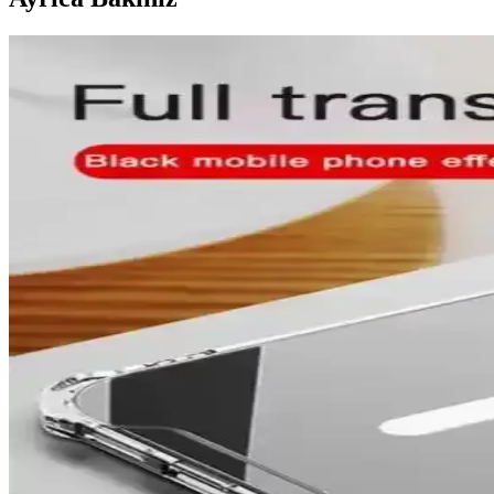
Mediamarkt Kayseri'de Geniş Telefon Aksesuarları Seç
Mediamarkt Kayseri, geniş ürün yelpazesiyle telefon aksesuarları sunuyor.
Spoy Marka iPhone 7 ve 8 Koruyucu Kılıfları: Dayanı
Spoy markası, iPhone 7 ve 8 modelleri için çeşitli renk ve tasarımlard
sağlar.
Apple Watch 8 Ultra İçin 360 Derece Koruma Sağlaya
Apple Watch 8 Ultra'ınızı darbelere ve çiziklere karşı koruyan 360 der
Samsung Galaxy S24 Ultra için En İyi Koruyucu Kılıf 
Samsung Galaxy S24 Ultra için çeşitli malzeme ve tasarımlarda koruyucu 
Samsung Galaxy S24 Ultra için En Popüler Kılıf Türler
Samsung Galaxy S24 Ultra için koruma, estetik ve kullanım kolaylığı sağ