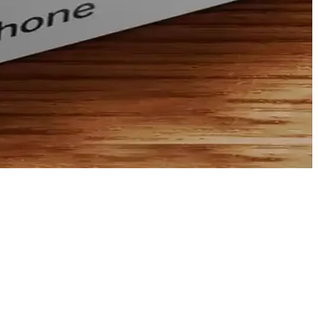
ağlar, estetik ve fonksiyonel bir koruma sunar.
nuzu korurken tarzınızı yansıtır.
hber.