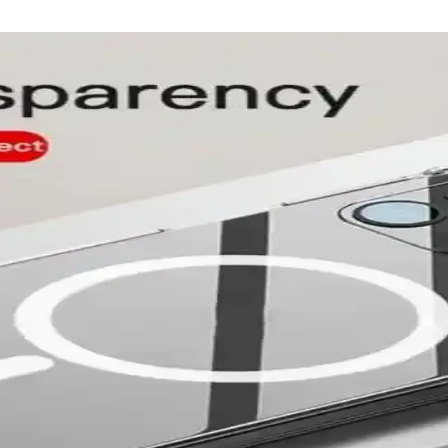
enekleri ve Ürün Çeşitleri
 Şarj kabloları, kılıflar, ekran koruyucuları ve kulaklıklar gibi çeşitli 
klı ve Estetik Seçenekler
a dayanıklı ve kullanışlı koruyucu kılıflar sunuyor. Uygun fiyatlı ve t
n Kılıflar ve Seçim Rehberi
ece kılıf modelleri, dayanıklı malzemeler ve fonksiyonel tasarımlarla u
Seçenekleri ve Özellikleri
kılıf seçenekleri, dayanıklılık, estetik ve fonksiyonellik açısından deta
i ve Kullanıcı Tercihleri
layan en iyi kılıf seçenekleri, malzeme tercihleri ve kullanıcı ihtiyaçla