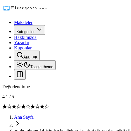
Makaleler
Kategoriler
Hakkımızda
Yazarlar
Kuponlar
Ara...
⌘
K
Toggle theme
Değerlendirme
4.1
/
5
Ana Sayfa
apple-iphone-14-icin-baskenttekno-tasarimi-sik-ve-dayanikli-silik