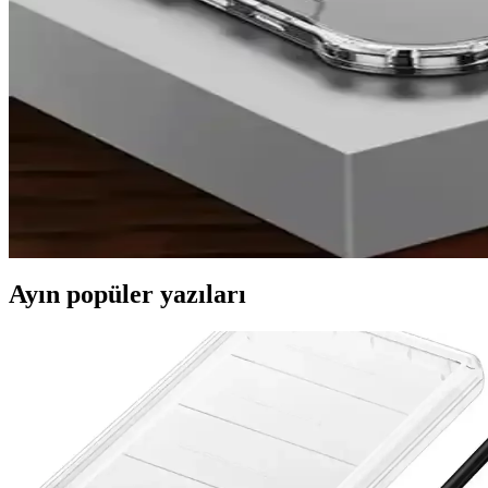
Fibaks iPhone 7 Kamera Korumalı Kılıfı Güvenli v
Fibaks iPhone 7 kamera korumalı kılıf, yüksek kenarlarıyla kamerayı ç
Spoyi Marka Retro Tasarımlı iPhone 7 ve 8 Kılıfları 
Spoyi’nin retro tasarımlı glossy iPhone 7 ve 8 kılıfları, şık görünüm ve
iPhone 13 ve 14 için en iyi koruyucu kılıf seçimleri ve
iPhone 13 ve 14 modelleri için çeşitli kılıf seçenekleri, malzeme avanta
Ayın popüler yazıları