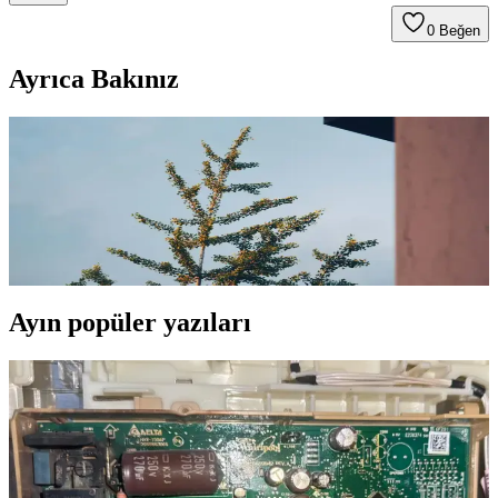
0
Beğen
Ayrıca Bakınız
Igloo Termoslar: Yüksek İzolasyon ve
Dayanıklılığıyla Günlük Hayatta Pratik Kullanım
Igloo termoslar, yüksek izolasyon ve dayanıklılığıyla günlük
yaşamda sıcak ve soğuk içecekleri uzun süre korur, kullanımı kolay
ve ekonomik bir tercihtir.
Ayın popüler yazıları