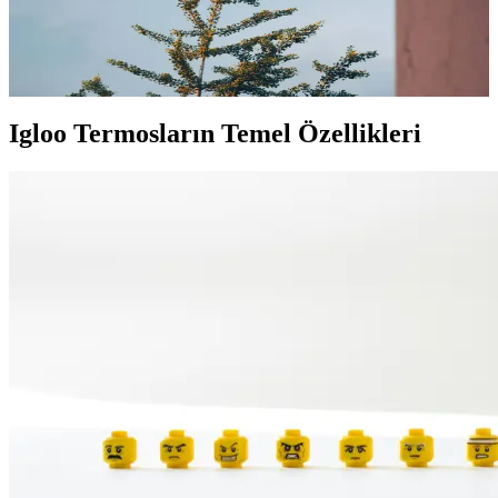
Igloo termoslar, yüksek izolasyon ve dayanıklılığıyla günlük
yaşamda sıcak ve soğuk içecekleri uzun süre korur, kullanımı kolay
ve ekonomik bir tercihtir.
Igloo Termosların Temel Özellikleri