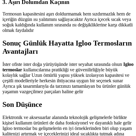
3.
Aşırı Dolumdan Kaçının
Termosun kapasitesini aşırı doldurmamak hem sızdırmazlık hem de
içeriğin düzgün ısı yalıtımını sağlayacaktır Ayrıca içecek sıcak veya
soğuk kaldığında kullanım sırasında ısı değişikliklerine karşı dikkatli
olmak faydalıdır
Sonuç Günlük Hayatta Igloo Termosların
Avantajları
İster ofiste ister doğa yürüyüşünde ister seyahat sırasında olsun
Igloo
termoslar
kullanıcılarına pratikliği ve güvenilirliğiyle büyük
kolaylık sağlar Uzun ömürlü yapısı yüksek izolasyon kapasitesi ve
çeşitli modelleriyle herkesin ihtiyacına uygun bir seçenek sunar
Ayrıca şık tasarımlarıyla da tarzınızı tamamlayan bu ürünler günlük
yaşamın vazgeçilmez parçaları haline gelir
Son Düşünce
Elektronik ve aksesuarlar alanında teknolojik gelişmelerle birlikte
kişisel kullanım ürünleri de daha fonksiyonel ve dayanıklı hale gelir
Igloo termoslar bu gelişmelerin en iyi örneklerinden biri olup yaşam
kalitenizi artırmak ve içeceklerinizi ideal sıcaklıkta tutmak adına