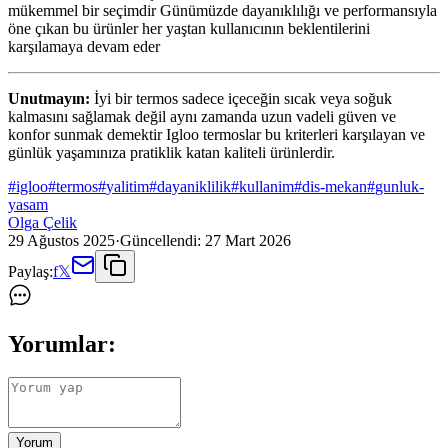
mükemmel bir seçimdir Günümüzde dayanıklılığı ve performansıyla
öne çıkan bu ürünler her yaştan kullanıcının beklentilerini
karşılamaya devam eder
Unutmayın:
İyi bir termos sadece içeceğin sıcak veya soğuk
kalmasını sağlamak değil aynı zamanda uzun vadeli güven ve
konfor sunmak demektir Igloo termoslar bu kriterleri karşılayan ve
günlük yaşamınıza pratiklik katan kaliteli ürünlerdir.
#
igloo
#
termos
#
yalitim
#
dayaniklilik
#
kullanim
#
dis-mekan
#
gunluk-
yasam
Olga Çelik
29 Ağustos 2025
·
Güncellendi:
27 Mart 2026
Paylaş:
f
𝕏
Yorumlar:
Yorum